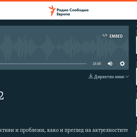
EMBED
e currently available
15:00
Директен линк
EMBED
2
ктиви и проблеми, како и преглед на актуелностите