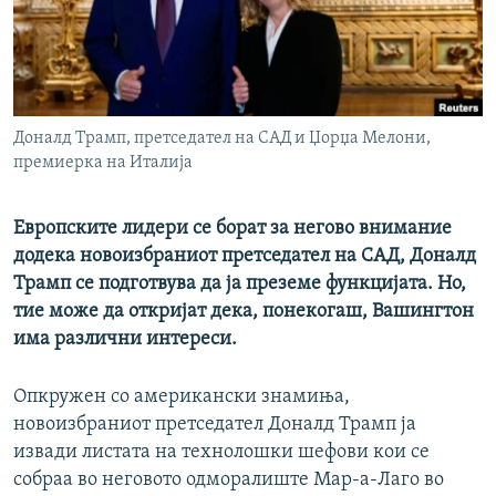
РСЕ веб страници
Доналд Трамп, претседател на САД и Џорџа Мелони,
премиерка на Италија
Европските лидери се борат за негово внимание
додека новоизбраниот претседател на САД, Доналд
Трамп се подготвува да ја преземе функцијата. Но,
тие може да откријат дека, понекогаш, Вашингтон
има различни интереси.
Опкружен со американски знамиња,
новоизбраниот претседател Доналд Трамп ја
извади листата на технолошки шефови кои се
собраа во неговото одморалиште Мар-а-Лаго во