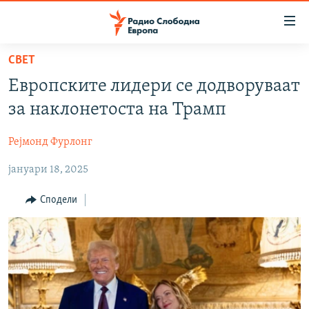
Достапни
линкови
Оди
СВЕТ
на
МАКЕДОНИЈА
Европските лидери се додворуваат
содржината
СВЕТ
Оди
за наклонетоста на Трамп
ВИЗУЕЛНО
на
главната
Рејмонд Фурлонг
ВЕСТИ
навигација
јануари 18, 2025
ШТО ТРЕБА ДА ЗНАЕТЕ
Премини
на
ПРИЈАВИ СЕ ЗА ЊУЗЛЕТЕР
Сподели
пребарување
ПОДКАСТ ЗОШТО?
СЛЕДЕТЕ НЕ