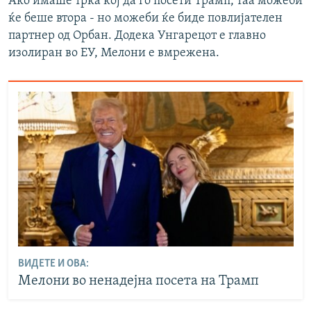
Ако имаше трка кој да го посети Трамп, таа можеби
ќе беше втора - но можеби ќе биде повлијателен
партнер од Орбан. Додека Унгарецот е главно
изолиран во ЕУ, Мелони е вмрежена.
ВИДЕТЕ И ОВА:
Мелони во ненадејна посета на Трамп