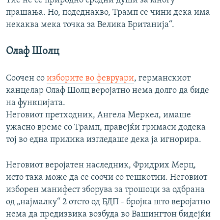
Тие не се природно сродни души за многу
прашања. Но, подеднакво, Трамп се чини дека има
некаква мека точка за Велика Британија“.
Олаф Шолц
Соочен со
изборите во февруари
, германскиот
канцелар Олаф Шолц веројатно нема долго да биде
на функцијата.
Неговиот претходник, Ангела Меркел, имаше
ужасно време со Трамп, правејќи гримаси додека
тој во една прилика изгледаше дека ја игнорира.
Неговиот веројатен наследник, Фридрих Мерц,
исто така може да се соочи со тешкотии. Неговиот
изборен манифест зборува за трошоци за одбрана
од „најмалку“ 2 отсто од БДП - бројка што веројатно
нема да предизвика возбуда во Вашингтон бидејќи