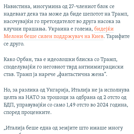
Навистина, многумина од 27-члениот блок се
надеваат дека таа може да биде шепотот на Трамп,
насочувајќи го претседателот во друга насока за
клучни прашања. Украина е голема,
бидејќи
Мелони беше силен поддржувач на Киев
. Тарифите
се друго.
Како Орбан, таа е идеолошки блиска со Трамп,
споделувајќи го неговиот тврд антиимиграциски
став. Трамп ја нарече „фантастична жена“.
Но, за разлика од Унгарија, Италија не ја исполнува
целта на НАТО за трошоци за одбрана од 2 отсто од
БДП, управувајќи со само 1,49 отсто во 2024 година,
според проценките.
„Италија беше една од земјите што имаше многу