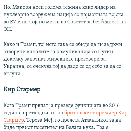
Но, Макрон носи голема тежина како лидер на
нуклеарно вооружена нација со најмоќната војска
во ЕУ и постојано место во Советот за безбедност на
ОН.
Како и Трамп, тој исто така се обиде да ги задржи
отворени каналите за комуникација со Путин.
Доколку започнат мировните преговори за
Украина, се очекува тој да даде се од себе за да се
вклучи.
Кир Стармер
Кога Трамп првпат ја презеде функцијата во 2016
година, претходникот на
британскиот премиер Кир
Стармер
, Тереза Меј, го прелета Атлантикот за да
биде првиот посетител на Белата куќа. Тоа е