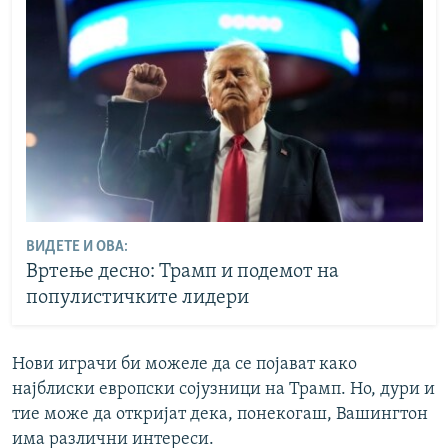
ВИДЕТЕ И ОВА:
Вртење десно: Трамп и подемот на
популистичките лидери
Нови играчи би можеле да се појават како
најблиски европски сојузници на Трамп. Но, дури и
тие може да откријат дека, понекогаш, Вашингтон
има различни интереси.