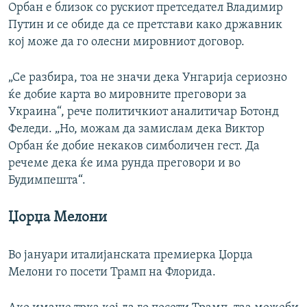
Орбан е близок со рускиот претседател Владимир
Путин и се обиде да се претстави како државник
кој може да го олесни мировниот договор.
„Се разбира, тоа не значи дека Унгарија сериозно
ќе добие карта во мировните преговори за
Украина“, рече политичкиот аналитичар Ботонд
Феледи. „Но, можам да замислам дека Виктор
Орбан ќе добие некаков симболичен гест. Да
речеме дека ќе има рунда преговори и во
Будимпешта“.
Џорџа Мелони
Во јануари италијанската премиерка Џорџа
Мелони го посети Трамп на Флорида.