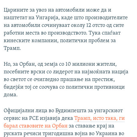
Царините за увоз на автомобили може да и
наштетат на Унгарија, каде што производителите
на автомобили сочинуваат околу 12 отсто од сите
работни места во производството. Тука спаѓаат
кинеските компании, политички проблем за
Трамп.
Но, за Орбан, од земја со 10 милиони жители,
посебните врски со лидерот на најмоќната нација
во светот се очигледно прашање на престиж,
бидејќи тој се соочува со политички противници
дома.
Официјални лица во Будимпешта за унгарскиот
сервис на РСЕ изјавија дека
Трамп, исто така, ги
барал ставовите на Орбан
за ставање крај на
руската речиси тригодишна војна во Украина во