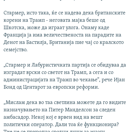
Стармер, исто така, ќе се надева дека британските
корени на Трамп - неговата мајка беше од
Шкотска, може да играат улога. Онаму каде
Франција ја има величественоста на парадите на
Денот на Бастилја, Британија пие чај со кралското
семејство.
„Стармер и Лабуристичката партија се обидуваа да
изградат врски со светот на Трамп, а сега и со
администрацијата на Трамп во чекање“, рече Ијан
Бонд од Центарот за европски реформи.
„Мислам дека во таа светлина можете да го видите
назначувањето на Питер Манделсон за следен
амбасадор. Некој кој е врвен вид на вешт
политички оператор. Дали тоа ќе функционира?