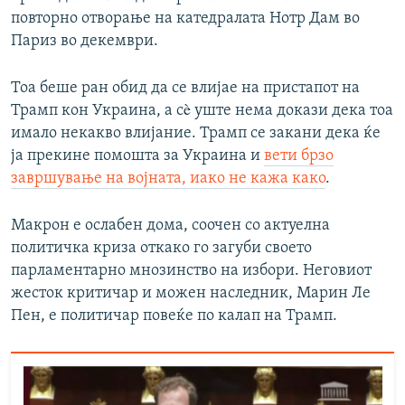
повторно отворање на катедралата Нотр Дам во
Париз во декември.
Тоа беше ран обид да се влијае на пристапот на
Трамп кон Украина, а сè уште нема докази дека тоа
имало некакво влијание. Трамп се закани дека ќе
ја прекине помошта за Украина и
вети брзо
завршување на војната, иако не кажа како
.
Макрон е ослабен дома, соочен со актуелна
политичка криза откако го загуби своето
парламентарно мнозинство на избори. Неговиот
жесток критичар и можен наследник, Марин Ле
Пен, е политичар повеќе по калап на Трамп.