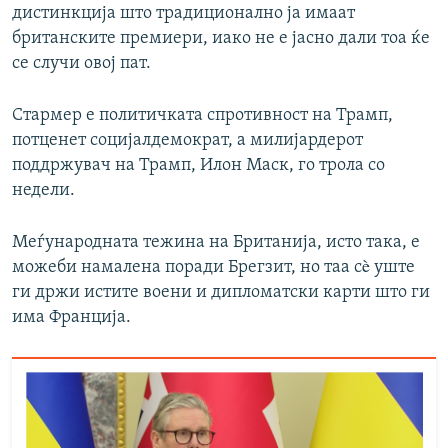
дистинкција што традиционално ја имаат
британските премиери, иако не е јасно дали тоа ќе
се случи овој пат.
Стармер е политичката спротивност на Трамп,
потценет социјалдемократ, а милијардерот
поддржувач на Трамп, Илон Маск, го трола со
недели.
Меѓународната тежина на Британија, исто така, е
можеби намалена поради Брегзит, но таа сè уште
ги држи истите воени и дипломатски карти што ги
има Франција.