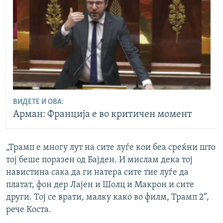
ВИДЕТЕ И ОВА:
Арман: Франција е во критичен момент
„Трамп е многу лут на сите луѓе кои беа среќни што
тој беше поразен од Бајден. И мислам дека тој
навистина сака да ги натера сите тие луѓе да
платат, фон дер Лајен и Шолц и Макрон и сите
други. Тој се врати, малку како во филм, Трамп 2“,
рече Коста.