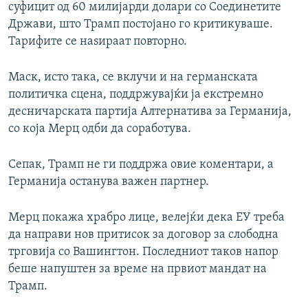
суфицит од 60 милијарди долари со Соединетите
Држави, што Трамп постојано го критикуваше.
Тарифите се наѕираат повторно.
Маск, исто така, се вклучи и на германската
политичка сцена, поддржувајќи ја екстремно
десничарската партија Алтернатива за Германија,
со која Мерц одби да соработува.
Сепак, Трамп не ги поддржа овие коментари, а
Германија останува важен партнер.
Мерц покажа храбро лице, велејќи дека ЕУ треба
да направи нов притисок за договор за слободна
трговија со Вашингтон. Последниот таков напор
беше напуштен за време на првиот мандат на
Трамп.