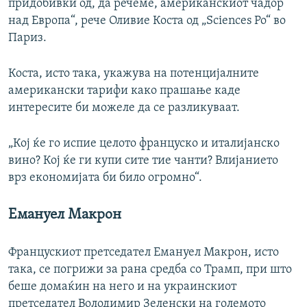
придобивки од, да речеме, американскиот чадор
над Европа“, рече Оливие Коста од „Sciences Po“ во
Париз.
Коста, исто така, укажува на потенцијалните
американски тарифи како прашање каде
интересите би можеле да се разликуваат.
„Кој ќе го испие целото француско и италијанско
вино? Кој ќе ги купи сите тие чанти? Влијанието
врз економијата би било огромно“.
Емануел Макрон
Францускиот претседател Емануел Макрон, исто
така, се погрижи за рана средба со Трамп, при што
беше домаќин на него и на украинскиот
претседател Володимир Зеленски на големото