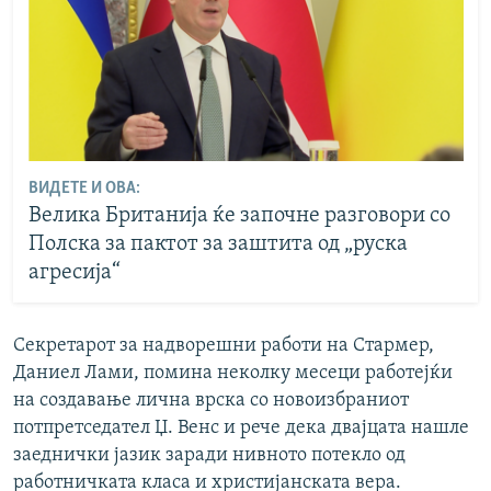
ВИДЕТЕ И ОВА:
Велика Британија ќе започне разговори со
Полска за пактот за заштита од „руска
агресија“
Секретарот за надворешни работи на Стармер,
Даниел Лами, помина неколку месеци работејќи
на создавање лична врска со новоизбраниот
потпретседател Џ. Венс и рече дека двајцата нашле
заеднички јазик заради нивното потекло од
работничката класа и христијанската вера.