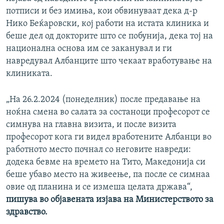
потписи и без имиња, кои обвинуваат дека д-р
Нико Беќаровски, кој работи на истата клиника и
беше дел од докторите што се побунија, дека тој на
национална основа им се заканувал и ги
навредувал Албанците што чекаат вработување на
клиниката.
„На 26.2.2024 (понеделник) после предавање на
ноќна смена во салата за состаноци професорот се
симнува на главна визита, и после визита
професорот кога ги видел вработените Албанци во
работното место почнал со неговите навреди:
додека бевме на времето на Тито, Македонија си
беше убаво место на живеење, па после се симнаа
овие од планина и се измеша целата држава“,
пишува во објавената изјава на Министерството за
здравство.