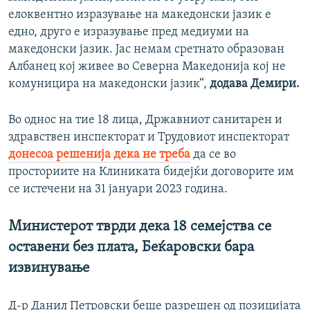
елоквентно изразување на македонски јазик е
едно, друго е изразување пред медиуми на
македонски јазик. Јас немам сретнато образован
Албанец кој живее во Северна Македонија кој не
комуницира на македонски јазик“,
додава Демири.
Во однос на тие 18 лица, Државниот санитарен и
здравствен инспекторат и Трудовиот инспекторат
донесоа решенија дека не треба
да се во
просториите на Клиниката бидејќи договорите им
се истечени на 31 јануари 2023 година.
Министерот тврди дека 18 семејства се
оставени без плата, Беќаровски бара
извинување
Д-р Данил Петровски беше разрешен од позицијата