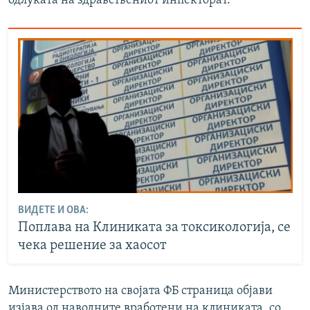
одлуката на здравствениот инпекторат.
ВИДЕТЕ И ОВА:
Поплава на Клиниката за токсикологија, се
чека решение за хаосот
Министерството на својата ФБ страница објави
изјава од наводните вработени на клиниката, со