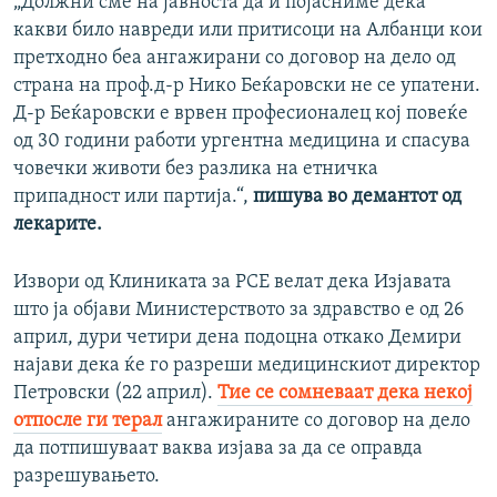
„Должни сме на јавноста да ѝ појасниме дека
какви било навреди или притисоци на Албанци кои
претходно беа ангажирани со договор на дело од
страна на проф.д-р Нико Беќаровски не се упатени.
Д-р Беќаровски е врвен професионалец кој повеќе
од 30 години работи ургентна медицина и спасува
човечки животи без разлика на етничка
припадност или партија.“,
пишува во демантот од
лекарите.
Извори од Клиниката за РСЕ велат дека Изјавата
што ја објави Министерството за здравство е од 26
април, дури четири дена подоцна откако Демири
најави дека ќе го разреши медицинскиот директор
Петровски (22 април).
Тие се сомневаат дека некој
отпосле ги терал
ангажираните со договор на дело
да потпишуваат ваква изјава за да се оправда
разрешувањето.