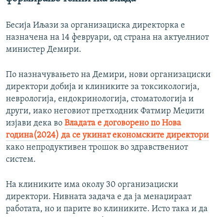
Бесија Иљази за организациска директорка е
назначена на 14 февруари, од страна на актуелниот
министер Демири.
По назначувањето на Демири, нови организациски
директори добија и клиниките за токсикологија,
неврологија, ендокринологија, стоматологија и
други, иако неговиот претходник Фатмир Меџити
изјави дека во
Владата е договорено по Нова
година(2024) да се укинат економските директори
како непродуктивен трошок во здравствениот
систем.
На клиниките има околу 30 организациски
директори. Нивната задача е да ја менаџираат
работата, но и парите во клиниките. Исто така и да