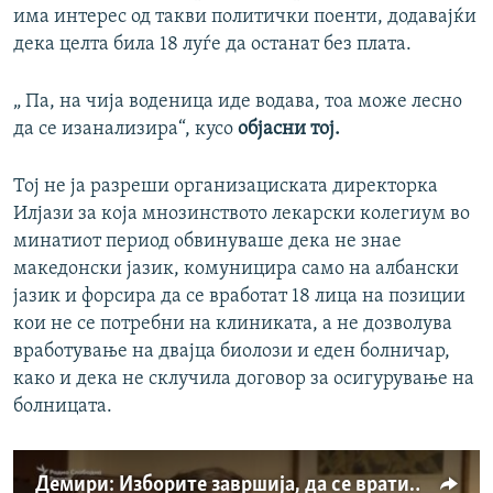
има интерес од такви политички поенти, додавајќи
дека целта била 18 луѓе да останат без плата.
„ Па, на чија воденица иде водава, тоа може лесно
да се изанализира“, кусо
објасни тој.
Тој не ја разреши организациската директорка
Илјази за која мнозинството лекарски колегиум во
минатиот период обвинуваше дека не знае
македонски јазик, комуницира само на албански
јазик и форсира да се вработат 18 лица на позиции
кои не се потребни на клиниката, а не дозволува
вработување на двајца биолози и еден болничар,
како и дека не склучила договор за осигурување на
болницата.
Демири: Изборите завршија, да се вратиме во реалноста