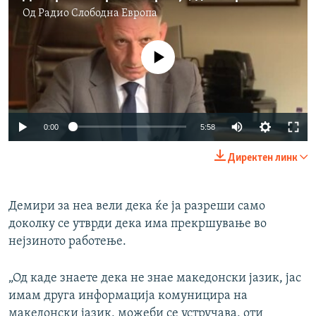
Од
Радио Слободна Eвропа
No media source currently available
Auto
0:00
5:58
240p
Директен линк
360p
Auto
240p
360p
480p
480p
Демири за неа вели дека ќе ја разреши само
доколку се утврди дека има прекршување во
720p
720p
1080p
нејзиното работење.
1080p
„Од каде знаете дека не знае македонски јазик, јас
имам друга информација комуницира на
македонски јазик, можеби се устручава, оти