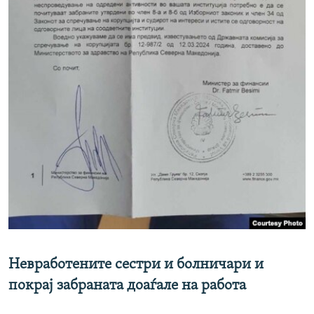
Невработените сестри и болничари и
покрај забраната доаѓале на работа