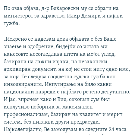
По оваа објава, д-р Беќаровски му се обрати на
министерот за здравство, Илир Демири и најави
тужба.
„Искрено се надевам дека објавата е без Ваше
знаење и одобрение, бидејќи со истата ми
нанесовте несогледлива штета на мојот углед,
базирана на лажни изјави, на незаконски
архивиран документ, на кој не стои ниту едно име,
за која ќе следува соодветна судска тужба кон
инволвираните. Инпутирање на било какви
национални навреди е најблаго речено дегутантно.
И јас, впрочем како и Вие, секогаш сум бил
исклучиво поборник за максимален
професионализам, базиран на квалитет и мерит
систем, без никакви други предрасуди.
Најколегијално, Ве замолувам во следните 24 часа