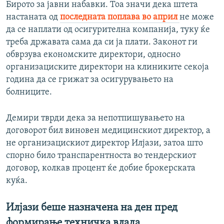
Бирото за јавни набавки. Тоа значи дека штета
настаната од
последната поплава во април
не може
да се наплати од осигурителна компанија, туку ќе
треба државата сама да си ја плати. Законот ги
обврзува економските директори, односно
организациските директори на клиниките секоја
година да се грижат за осигурувањето на
болниците.
Демири тврди дека за непотпишувањето на
договорот бил виновен медицинскиот директор, а
не организацискиот директор Илјази, затоа што
спорно било транспарентноста во тендерскиот
договор, колкав процент ќе добие брокерската
куќа.
Илјази беше назначена на ден пред
формирање техничка влада