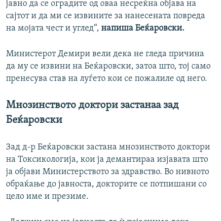
јавно да се оградите од оваа несреќна објава на
сајтот и да ми се извините за нанесената повреда
на мојата чест и углед“,
напиша Беќаровски.
Министерот Демири вели дека не гледа причина
да му се извини на Беќаровски, затоа што, тој само
пренесува став на луѓето кои се пожалиле од него.
Мнозинството доктори застанаа зад
Беќаровски
Зад д-р Беќаровски застана мнозинството доктори
на Токсикологија, кои ја демантираа изјавата што
ја објави Министерството за здравство. Во нивното
обраќање до јавноста, докторите се потпишани со
цело име и презиме.