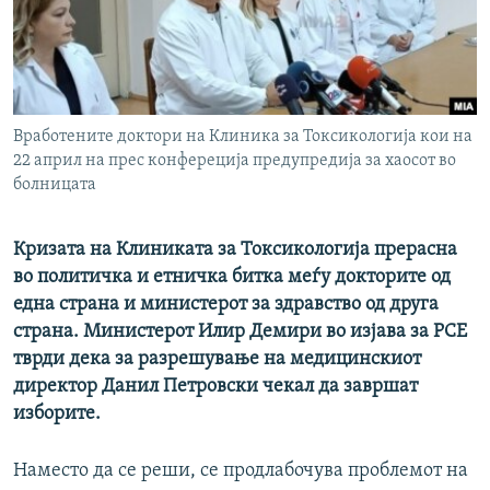
РСЕ веб страници
Вработените доктори на Клиника за Токсикологија кои на
22 април на прес конфереција предупредија за хаосот во
болницата
Кризата на Клиниката за Токсикологија прерасна
во политичка и етничка битка меѓу докторите од
една страна и министерот за здравство од друга
страна. Министерот Илир Демири во изјава за РСЕ
тврди дека за разрешување на медицинскиот
директор Данил Петровски чекал да завршат
изборите.
Наместо да се реши, се продлабочува проблемот на