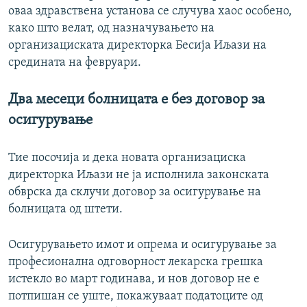
оваа здравствена установа се случува хаос особено,
како што велат, од назначувањето на
организациската директорка Бесија Иљази на
средината на февруари.
Два месеци болницата е без договор за
осигурување
Тие посочија и дека новата организациска
директорка Иљази не ја исполнила законската
обврска да склучи договор за осигурување на
болницата од штети.
Осигурувањето имот и опрема и осигурување за
професионална одговорност лекарска грешка
истекло во март годинава, и нов договор не е
потпишан се уште, покажуваат податоците од