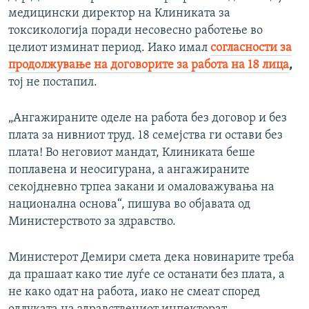
медицински директор на Клиниката за
токсикологија поради несовесно работење во
целиот изминат период. Иако имал
согласности за
продолжување на договорите за работа на 18 лица
,
тој не постапил.
„Ангажираните оделе на работа без договор и без
плата за нивниот труд. 18 семејства ги остави без
плата! Во неговиот мандат, Клиниката беше
поплавена и неосигурана, а ангажираните
секојдневно трпеа закани и омаловажувања на
национална основа“, пишува во објавата од
Министерството за здравство.
Министерот Демири смета дека новинарите треба
да прашаат како тие луѓе се останати без плата, а
не како одат на работа, иако не смеат според