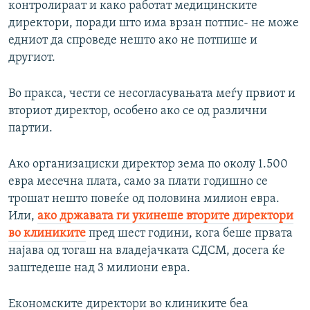
контролираат и како работат медицинските
директори, поради што има врзан потпис- не може
едниот да спроведе нешто ако не потпише и
другиот.
Во пракса, чести се несогласувањата меѓу првиот и
вториот директор, особено ако се од различни
партии.
Ако организациски директор зема по околу 1.500
евра месечна плата, само за плати годишно се
трошат нешто повеќе од половина милион евра.
Или,
ако државата ги укинеше вторите директори
во клиниките
пред шест години, кога беше првата
најава од тогаш на владејачката СДСМ, досега ќе
заштедеше над 3 милиони евра.
Економските директори во клиниките беа