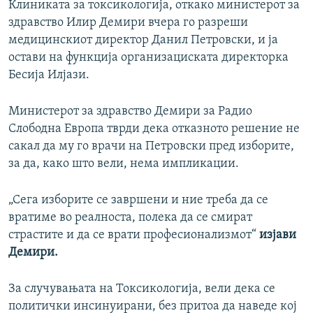
Клиниката за токсикологија, откако министерот за
здравство Илир Демири вчера го разреши
медицинскиот директор Данил Петровски, и ја
остави на функција организациската директорка
Бесија Илјази.
Министерот за здравство Демири за Радио
Слободна Европа тврди дека отказното решение не
сакал да му го врачи на Петровски пред изборите,
за да, како што вели, нема импликации.
„Сега изборите се завршени и ние треба да се
вратиме во реалноста, полека да се смират
страстите и да се врати професионализмот“
изјави
Демири.
За случувањата на Токсикологија, вели дека се
политички инсинуирани, без притоа да наведе кој