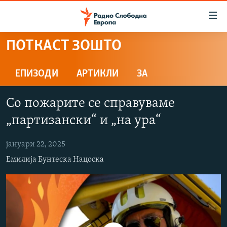
Достапни
линкови
Оди
ПОТКАСТ ЗОШТО
на
МАКЕДОНИЈА
содржината
СВЕТ
ЕПИЗОДИ
АРТИКЛИ
ЗА
Оди
ВИЗУЕЛНО
на
Со пожарите се справуваме
главната
ВЕСТИ
навигација
„партизански“ и „на ура“
ШТО ТРЕБА ДА ЗНАЕТЕ
Премини
на
јануари 22, 2025
ПРИЈАВИ СЕ ЗА ЊУЗЛЕТЕР
пребарување
Емилија Бунтеска Нацоска
ПОДКАСТ ЗОШТО?
СЛЕДЕТЕ НЕ