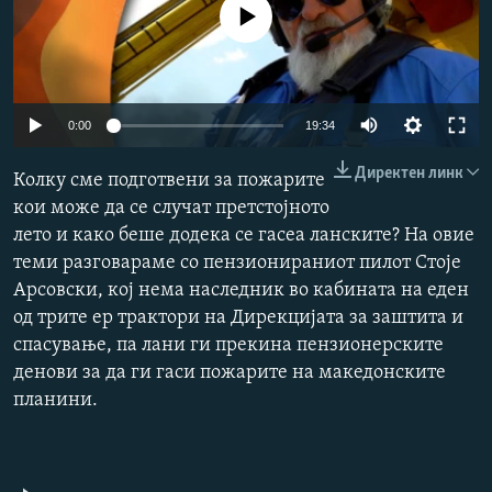
No media source currently available
РСЕ веб страници
Auto
0:00
19:34
240p
Директен линк
Колку сме подготвени за пожарите
360p
кои може да се случат претстојното
лето и како беше додека се гасеа ланските? На овие
480p
Auto
240p
360p
480p
теми разговараме со пензионираниот пилот Стоје
720p
Арсовски, кој нема наследник во кабината на еден
720p
1080p
1080p
од трите ер трактори на Дирекцијата за заштита и
спасување, па лани ги прекина пензионерските
денови за да ги гаси пожарите на македонските
планини.