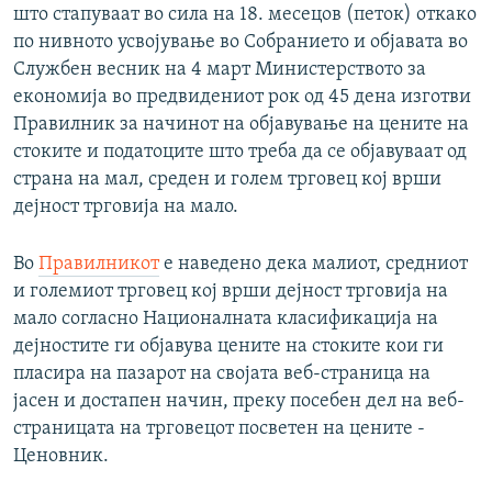
што стапуваат во сила на 18. месецов (петок) откако
по нивното усвојување во Собранието и објавата во
Службен весник на 4 март Министерството за
економија во предвидениот рок од 45 дена изготви
Правилник за начинот на објавување на цените на
стоките и податоците што треба да се објавуваат од
страна на мал, среден и голем трговец кој врши
дејност трговија на мало.
Во
Правилникот
е наведено дека малиот, средниот
и големиот трговец кој врши дејност трговија на
мало согласно Националната класификација на
дејностите ги објавува цените на стоките кои ги
пласира на пазарот на својата веб-страница на
јасен и достапен начин, преку посебен дел на веб-
страницата на трговецот посветен на цените -
Ценовник.