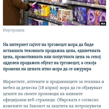
РСЕ веб страници
Илустрација
На интернет сајтот на трговецот мора да биде
истакната тековната продажна цена, единечната
цена, промотивната или попустната цена за секој
одделен продажен објект на трговецот, а секоја
промена на цената итно мора да се ажурира
Маркетите, аптеките и продавниците за техника и
мебел од денеска (18 април) мора да ги објавуваат
цените на своите производи на нивните
официјални веб-страници. Обврската е согласно
измените на Законот за заштита на потрошувачи