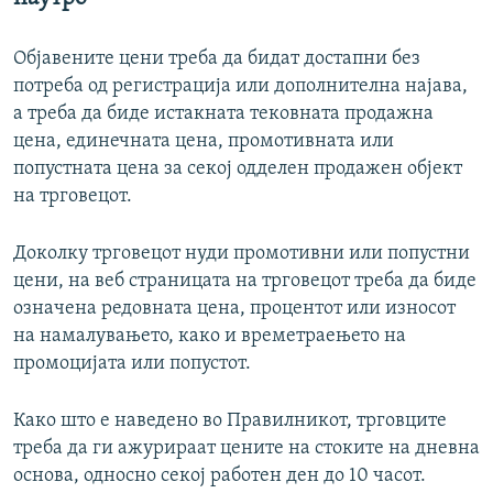
Објавените цени треба да бидат достапни без
потреба од регистрација или дополнителна најава,
а треба да биде истакната тековната продажна
цена, единечната цена, промотивната или
попустната цена за секој одделен продажен објект
на трговецот.
Доколку трговецот нуди промотивни или попустни
цени, на веб страницата на трговецот треба да биде
означена редовната цена, процентот или износот
на намалувањето, како и времетраењето на
промоцијата или попустот.
Како што е наведено во Правилникот, трговците
треба да ги ажурираат цените на стоките на дневна
основа, односно секој работен ден до 10 часот.