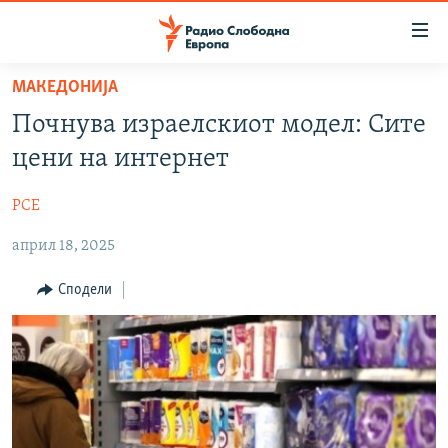
Достапни
линкови
Оди
МАКЕДОНИЈА
на
МАКЕДОНИЈА
Почнува израелскиот модел: Сите
содржината
СВЕТ
Оди
цени на интернет
ВИЗУЕЛНО
на
главната
РСЕ
ВЕСТИ
навигација
април 18, 2025
ШТО ТРЕБА ДА ЗНАЕТЕ
Премини
на
ПРИЈАВИ СЕ ЗА ЊУЗЛЕТЕР
Сподели
пребарување
ПОДКАСТ ЗОШТО?
СЛЕДЕТЕ НЕ