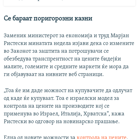
Се бараат поригорозни казни
Заменик министерот за економија и труд Марјан
Ристески минатата недела изјави дека со измените
во Законот за заштита на потрошувачи се
обезбедува транспрентност на цените бидејќи
малите, големите и средните маркети ќе мора да
ги објавуваат на нивните веб страници.
„Тоа ќе им даде можност на купувачите да одлучат
од каде ќе купуваат. Тоа е израелски модел за
контрола на цените на производите кој се
применува во Израел, Италија, Хрватска“, кажа
Ристески во одговор на новинарско прашање.
Една од новите можности за
контрола на цените
,