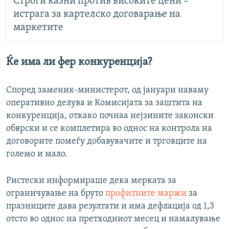
Строги казни против високите цени –
истрага за картелско договарање на
маркетите
Ќе има ли фер конкуренција?
Според заменик-министерот, од јануари наваму
оперативно делува и Комисијата за заштита на
конкуренција, откако почнаа нејзините законски
обврски и се комплетира во однос на контрола на
договорите помеѓу добавувачите и трговците на
големо и мало.
Ристески информираше дека мерката за
ограничување на бруто
профитните маржи
за
празниците дава резултати и има дефлација од 1,3
отсто во однос на претходниот месец и намалување