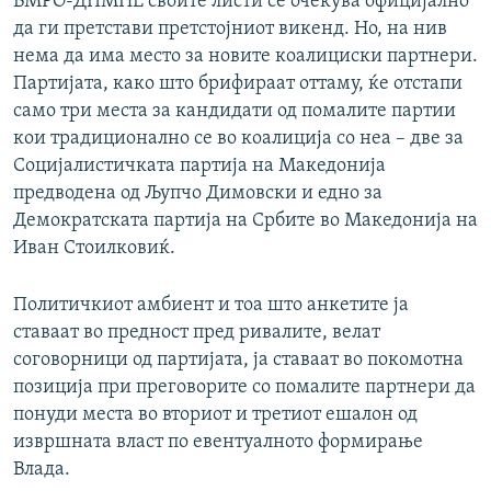
ВМРО-ДПМНЕ своите листи се очекува официјално
i
s
да ги претстави претстојниот викенд. Но, на нив
o
l
нема да има место за новите коалициски партнери.
u
i
Партијата, како што брифираат оттаму, ќе отстапи
s
d
само три места за кандидати од помалите партии
s
e
кои традиционално се во коалиција со неа – две за
l
Социјалистичката партија на Македонија
i
предводена од Љупчо Димовски и едно за
d
Демократската партија на Србите во Македонија на
e
Иван Стоилковиќ.
Политичкиот амбиент и тоа што анкетите ја
ставаат во предност пред ривалите, велат
соговорници од партијата, ја ставаат во покомотна
позиција при преговорите со помалите партнери да
понуди места во вториот и третиот ешалон од
извршната власт по евентуалното формирање
Влада.