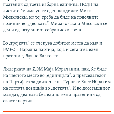
пратеник од трета изборна единица. НСДП на
листите ќе има уште еден кандидат, Мики
Милковски, но тој треба да биде на подолните
позиции во „двојката“. Мираковска и Мисовски се
дел и од актуелниот собраниски состав.
Во „тројката“ се очекува добитно места да има и
ВМРО – Народна партија, која и сега има еден
пратеник, Љупчо Балкоски.
Лидерката на ДОМ Маја Морачанин, пак, ќе биде
на шестото место во „единицата“, а претседателот
на Партијата за движење на Турците Енес Ибрахим
на петтата позиција во „петката“. И во досегашниот
мандат, двајцата беа единствени пратеници од
своите партии.