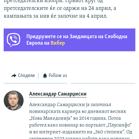
претседателски избори. Првиот круг од
претседателските ќе се одржи на 24 април, а
кампањата за нив ќе започне на 4 април.
Придружете се на Заедницата на Слободна
Европа на
Вибер
Сподели
Follow us
Александар Самарџиски
Александар Самарџиски ја започнал
новинарската кариера во дневниот весник
„Нова Македонија“ во 2014 година. Потоа
работел како новинар во порталот „Плусинфо“
и во интернет-изданието на „360 степени“. Од
септември 2023 година работи како новинар