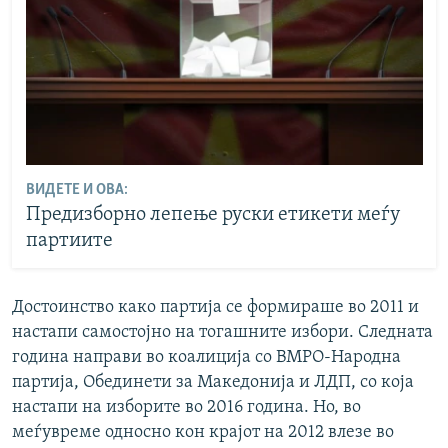
ВИДЕТЕ И ОВА:
Предизборно лепење руски етикети меѓу
партиите
Достоинство како партија се формираше во 2011 и
настапи самостојно на тогашните избори. Следната
година направи во коалиција со ВМРО-Народна
партија, Обединети за Македонија и ЛДП, со која
настапи на изборите во 2016 година. Но, во
меѓувреме односно кон крајот на 2012 влезе во