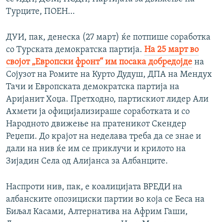
Турците, ПОЕН…
ДУИ, пак, денеска (27 март) ќе потпише соработка
со Турската демократска партија.
На 25 март во
својот „Европски фронт“ им посака добредојде
на
Сојузот на Ромите на Курто Дудуш, ДПА на Мендух
Тачи и Европската демократска партија на
Аријанит Хоџа. Претходно, партискиот лидер Али
Ахмети ја официјализираше соработката и со
Народното движење на пратеникот Скендер
Реџепи. До крајот на неделава треба да се знае и
дали на нив ќе им се приклучи и крилото на
Зијадин Села од Алијанса за Албанците.
Наспроти нив, пак, е коалицијата ВРЕДИ на
албанските опозициски партии во која се Беса на
Биљал Касами, Алтернатива на Африм Гаши,