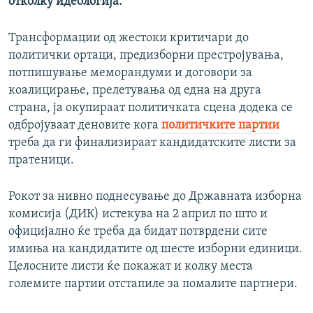
отколку идеологија.
Трансформации од жестоки критичари до
политички ортаци, предизборни престројувања,
потпишување меморандуми и договори за
коалицирање, прелетувања од една на друга
страна, ја окупираат политичката сцена додека се
одбројуваат деновите кога
политичките партии
треба да ги финализираат кандидатските листи за
пратеници.
Рокот за нивно поднесување до Државната изборна
комисија (ДИК) истекува на 2 април по што и
официјално ќе треба да бидат потврдени сите
имиња на кандидатите од шесте изборни единици.
Целосните листи ќе покажат и колку места
големите партии отстапиле за помалите партнери.