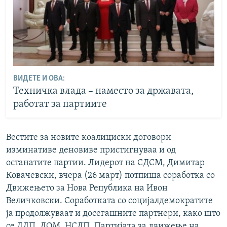
ВИДЕТЕ И ОВА:
Техничка влада – наместо за државата,
работат за партиите
Вестите за новите коалициски договори
изминативе деновиве пристигнуваа и од
останатите партии. Лидерот на СДСМ, Димитар
Ковачевски, вчера (26 март) потпиша соработка со
Движењето за Нова Република на Ивон
Величковски. Соработката со социјалдемократите
ја продолжуваат и досегашните партнери, како што
се ЛДП, ДОМ, НСДП, Партијата за движење на