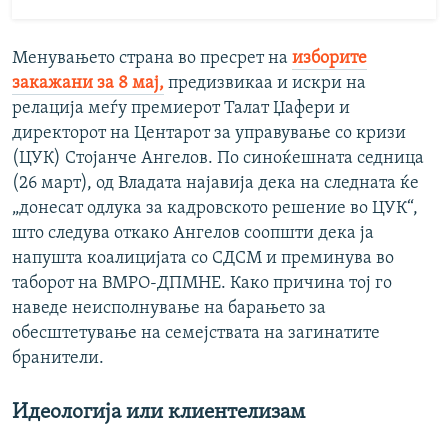
Менувањето страна во пресрет на
изборите
закажани за 8 мај,
предизвикаа и искри на
релација меѓу премиерот Талат Џафери и
директорот на Центарот за управување со кризи
(ЦУК) Стојанче Ангелов. По синоќешната седница
(26 март), од Владата најавија дека на следната ќе
„донесат одлука за кадровското решение во ЦУК“,
што следува откако Ангелов соопшти дека ја
напушта коалицијата со СДСМ и преминува во
таборот на ВМРО-ДПМНЕ. Како причина тој го
наведе неисполнување на барањето за
обесштетување на семејствата на загинатите
бранители.
Идеологија или клиентелизам