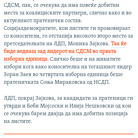
СДСМ, пак, се очекува да има повеќе добитни
места за коалициските партнери, слично како и во
актуелниот пратенички состав.
Социјалдемократите, кои листите ги промовираат
со коносители, го отстапија високото второ место за
претседателката на ЛДП, Моника Зајкова.
Таа ќе
биде веднаш зад лидерот на СДСМ во првата
изборна единица.
Слично беше и на минатите
избори кога како коносителка на тогашниот лидер
Зоран Заев во четвртата изборна единица беше
пратеничката Соња Мираковска од НСДП.
ЛДП, покрај Зајкова, за кандидати за пратеници ги
утврди и Боби Мојсоски и Илија Нешковски од кои
се очекува барем двајца да има добитна позиција
на листите.