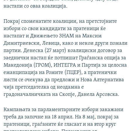
настапи со оваа коалиција.
Покрај споменатите коалиции, на претстојните
избори со свои кандидати за пратеници ќе
настапат и Движењето ЗНАМ на Максим
Димитриевски, Левица, како и некои други помали
партии. Денеска (27 март) коалициски договор за
заеднички настап ќе потпишат Граѓанска опција за
Македонија (ГРОМ), ИНТЕГРА и Партија за целосна
еманципација на Ромите (ПЦЕР), а пратенички
листи се очекува да предложи и Нова Алтернатива
чија претседателка од неодамна е
градоначалничката на Скопје, Данела Арсовска.
Кампањата за парламентарните избори закажани
треба да започне на 18 април. На 8 мај, покрај за
пратеници, граѓаните ќе гласаат и на втор круг