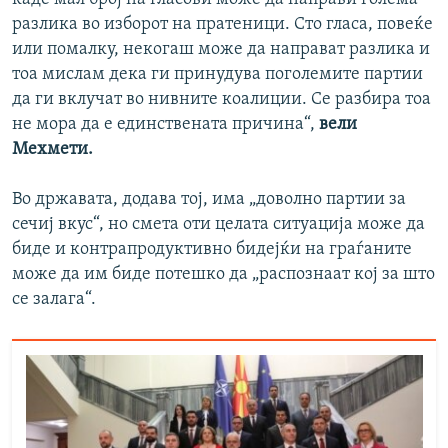
разлика во изборот на пратеници. Сто гласа, повеќе
или помалку, некогаш може да направат разлика и
тоа мислам дека ги принудува поголемите партии
да ги вклучат во нивните коалиции. Се разбира тоа
не мора да е единствената причина“,
вели
Мехмети.
Во државата, додава тој, има „доволно партии за
сечиј вкус“, но смета оти целата ситуација може да
биде и контрапродуктивно бидејќи на граѓаните
може да им биде потешко да „распознаат кој за што
се залага“.