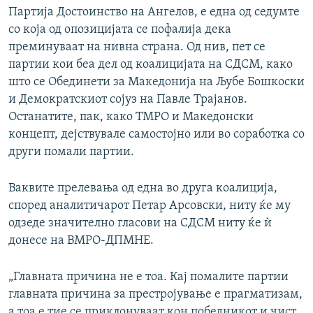
Партија Достоинство на Ангелов, е една од седумте
со која од опозицијата се пофалија дека
преминуваат на нивна страна. Од нив, пет се
партии кои беа дел од коалицијата на СДСМ, како
што се Обединети за Македонија на Љубе Бошкоски
и Демократскиот сојуз на Павле Трајанов.
Останатите, пак, како ТМРО и Македонски
концепт, дејствувале самостојно или во соработка со
други помали партии.
Ваквите прелевања од една во друга коалиција,
според аналитичарот Петар Арсовски, ниту ќе му
одзеде значително гласови на СДСМ ниту ќе ѝ
донесе на ВМРО-ДПМНЕ.
„Главната причина не е тоа. Кај помалите партии
главната причина за престројување е прагматизам,
а тоа е тие се приклонуваат кон победникот и чист