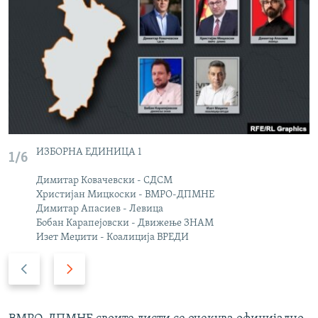
ИЗБОРНА ЕДИНИЦА 1
1/6
Димитар Ковачевски - СДСМ
Христијан Мицкоски - ВМРО-ДПМНЕ
Димитар Апасиев - Левица
Бобан Карапејовски - Движење ЗНАМ
Изет Меџити - Коалиција ВРЕДИ
P
N
r
e
e
x
v
t