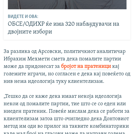
ВИДЕТЕ И ОВА:
ОБСЕ/ОДИХР ќе има 320 набљудувачи на
двојните избори
За разлика од Арсовски, политичкиот аналитичар
Ибрахим Мехмети смета дека помалите партии
може да придонесат за
бројот на пратеници
кај
големите играчи, но согласен е дека кај повеќето од
нив нема идеологија туку клиентелизам.
„Тешко да се каже дека имаат некоја идеологија
некои од помалите партии, тие што се со еден или
ниеден пратеник. Повеќе мислам дека се работи за
клиентелизам затоа што очигледно дека Донтовиот
метод им оди во прилог на таквите комбинаторики
каде мал број на гласови може да направи голема