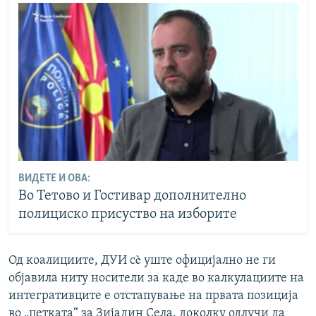
ВИДЕТЕ И ОВА:
Во Тетово и Гостивар дополнително
полициско присуство на изборите
Од коалициите, ДУИ сè уште официјално не ги
објавила ниту носители за каде во калкулациите на
интегративците е отстапување на првата позиција
во „петката“ за Зијадин Села, доколку одлучи да