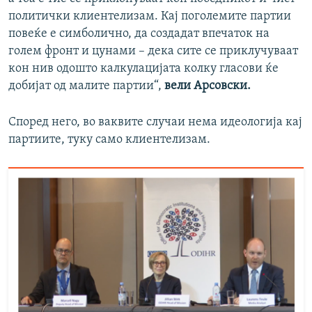
политички клиентелизам. Кај поголемите партии
повеќе е симболично, да создадат впечаток на
голем фронт и цунами – дека сите се приклучуваат
кон нив одошто калкулацијата колку гласови ќе
добијат од малите партии“,
вели Арсовски.
Според него, во ваквите случаи нема идеологија кај
партиите, туку само клиентелизам.