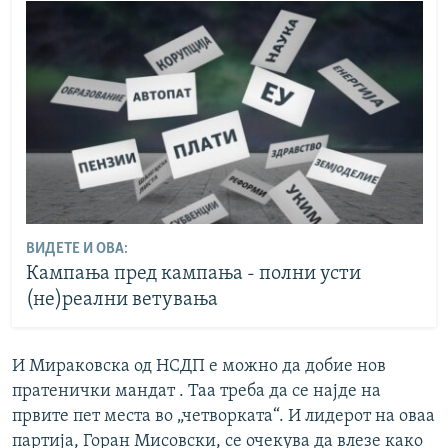
ВИДЕТЕ И ОВА:
Кампања пред кампања - полни усти
(не)реални ветувања
И Мираковска од НСДП е можно да добие нов
пратенички мандат . Таа треба да се најде на
првите пет места во „четворката“. И лидерот на оваа
партија, Горан Мисовски, се очекува да влезе како