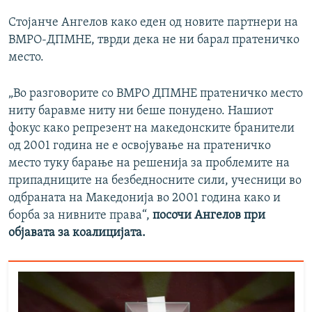
Стојанче Ангелов како еден од новите партнери на
ВМРО-ДПМНЕ, тврди дека не ни барал пратеничко
место.
„Во разговорите со ВМРО ДПМНЕ пратеничко место
ниту баравме ниту ни беше понудено. Нашиот
фокус како репрезент на македонските бранители
од 2001 година не е освојување на пратеничко
место туку барање на решенија за проблемите на
припадниците на безбедносните сили, учесници во
одбраната на Македонија во 2001 година како и
борба за нивните права“,
посочи Ангелов при
објавата за коалицијата.