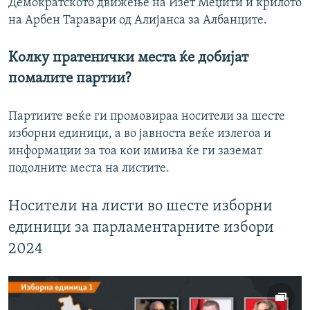
Демократското движење на Изет Меџити и крилото
на Арбен Таравари од Алијанса за Албанците.
Колку пратенички места ќе добијат
помалите партии?
Партиите веќе ги промовираа носители за шесте
изборни единици, а во јавноста веќе излегоа и
информации за тоа кои имиња ќе ги заземат
подолните места на листите.
Носители на листи во шесте изборни
единици за парламентарните избори
2024