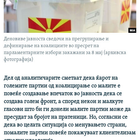
РСЕ веб страници
Деновиве јавноста сведочи на прегрупирање и
дефинирање на коалициите во пресрет на
парламентарните избори закажани за 8 мај (архивска
фотографија)
Дел од аналитичарите сметаат дека ќарот на
големите партии од коалицирање со малите е
повеќе создавање впечаток во јавноста дека се
создава голем фронт, а според некои и малкуте
гласови што би ги донели малите партии може да
пресудат за бројот на пратеници. Но, согласни се
дека во целата ситуација со менувањето страни,
помалите партии повеќе покажуваат клиентелизам