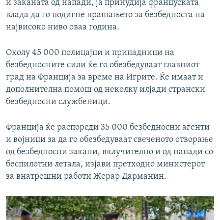
и заканата од напади, ја принудија француската
влада да го подигне прашањето за безбедноста на
највисоко ниво оваа година.
Околу 45 000 полицајци и припадници на
безбедносните сили ќе го обезбедуваат главниот
град на Франција за време на Игрите. Ќе имаат и
дополнителна помош од неколку илјади странски
безбедносни службеници.
Франција ќе распореди 35 000 безбедносни агенти
и војници за да го обезбедуваат свеченото отворање
од безбедносни закани, вклучително и од напади со
беспилотни летала, изјави претходно министерот
за внатрешни работи Жерар Дарманин.