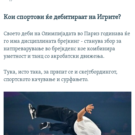
Кои спортови ќе дебитираат на Игрите?
Своето деби на Олимпијадата во Париз годинава ќе
го има дисциплината брејкинг - станува збор за
натпреварување во брејкденс кое комбинира
уметност и танц со акробатски движења.
Тука, исто така, за првпат се и скејтбордингот,
спортското качување и сурфањето.