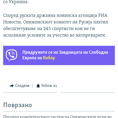
со Украина.
Според руската државна новинска агенција РИА
Новости, Олимпискиот комитет на Русија платил
обесштетување на 245 спортисти кои не ги
исполниле условите за учество во натпреварите.
Придружете се на Заедницата на Слободна
Европа на
Вибер
Сподели
Follow us
Поврзано
Погоден компјутерскиот систем на Олимписките игри во