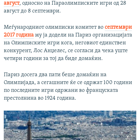
август
, односно на Параолимписките игри од 28
август до 8 септември.
Меѓународниот олимписки комитет во
септември
2017 година
му ја додели на Париз организацијата
на Олимписките игри кога, неговиот единствен
конкурент, Лос Анџелес, се согласи да чека уште
четири години за тој да биде домаќин.
Париз досега два пати беше домаќин на
Олимпијада, а сегашните ќе се одржат 100 години
по последните игри одржани во француската
престолнина во 1924 година.