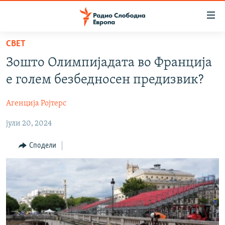
Достапни
линкови
Оди
СВЕТ
на
МАКЕДОНИЈА
Зошто Олимпијадата во Франција
содржината
СВЕТ
Оди
е голем безбедносен предизвик?
ВИЗУЕЛНО
на
главната
Агенција Ројтерс
ВЕСТИ
навигација
јули 20, 2024
ШТО ТРЕБА ДА ЗНАЕТЕ
Премини
на
ПРИЈАВИ СЕ ЗА ЊУЗЛЕТЕР
Сподели
пребарување
ПОДКАСТ ЗОШТО?
СЛЕДЕТЕ НЕ