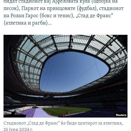
бидат стадионот кај Ајфеловата кула (одбојка на
песок), Паркот на принцовите (фудбал), стадионот
на Ролан Гарос (бокс и тенис), „Стад де Франс“
(атлетика и рагби)…
Стадионот „Стад де Франс“ ќе биде центарот за атлетика,
25 јуни 2024 г.