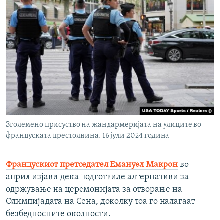
Зголемено присуство на жандармеријата на улиците во
француската престолнина, 16 јули 2024 година
Францускиот претседател Емануел Макрон
во
април изјави дека подготвиле алтернативи за
одржување на церемонијата за отворање на
Олимпијадата на Сена, доколку тоа го налагаат
безбедносните околности.