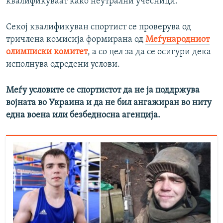
квалификуваат како неутрални учесници.
Секој квалификуван спортист се проверува од
тричлена комисија формирана од
Меѓународниот
олимписки комитет
, а со цел за да се осигури дека
исполнува одредени услови.
Меѓу условите се спортистот да не ја поддржува
војната во Украина и да не бил ангажиран во ниту
една воена или безбедносна агенција.