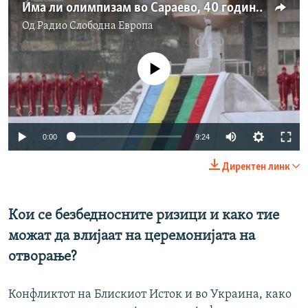
Има ли олимпизам во Сараево, 40 години по најдобрите игри дотогаш?
Од
Радио Слободна Eвропа
No media source currently available
Auto
0:00
9:24
240p
Директен линк
360p
Auto
240p
360p
480p
480p
Кои се безбедносните ризици и како тие
720p
можат да влијаат на церемонијата на
720p
1080p
отворање?
1080p
Конфликтот на Блискиот Исток и во Украина, како