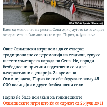
РСЕ веб страници
Еден од мостовите на реката Сена од кој луѓето ќе го следат
отворањето на Олимписките игри, Париз, 16 јули 2024
Овие Олимписки игри нема да се отворат
традиционално со церемонија на стадион, туку со
шесткилометарска парада на Сена. Но, поради
безбедносни причини подготвени се и две
алтернативни сценарија. За време на
Олимпијадата, Париз ќе го обезбедуваат околу 45
000 полицајци и други безбедносни сили
Париз ќе биде домаќин на годинешните
Олимписките игри што ќе се одржат од 26 јули до 11