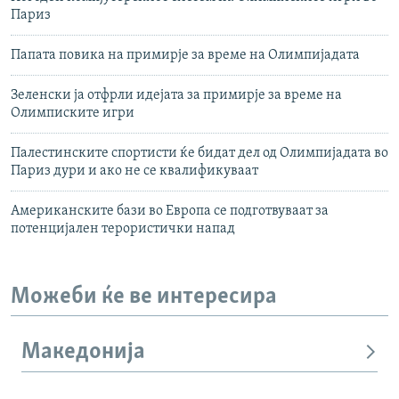
Париз
Папата повика на примирје за време на Олимпијадата
Зеленски ја отфрли идејата за примирје за време на
Олимписките игри
Палестинските спортисти ќе бидат дел од Олимпијадата во
Париз дури и ако не се квалификуваат
Американските бази во Европа се подготвуваат за
потенцијален терористички напад
Можеби ќе ве интересира
Македонија