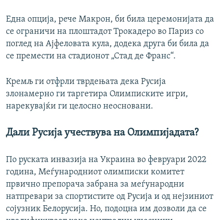
Една опција, рече Макрон, би била церемонијата да
се ограничи на плоштадот Трокадеро во Париз со
поглед на Ајфеловата кула, додека друга би била да
се премести на стадионот „Стад де Франс“.
Кремљ ги отфрли тврдењата дека Русија
злонамерно ги таргетира Олимписките игри,
нарекувајќи ги целосно неосновани.
Дали Русија учествува на Олимпијадата?
По руската инвазија на Украина во февруари 2022
година, Меѓународниот олимписки комитет
првично препорача забрана за меѓународни
натпревари за спортистите од Русија и од нејзиниот
сојузник Белорусија. Но, подоцна им дозволи да се