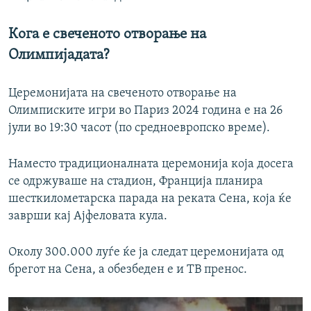
Кога е свеченото отворање на
Олимпијадата?
Церемонијата на свеченото отворање на
Олимписките игри во Париз 2024 година е на 26
јули во 19:30 часот (по средноевропско време).
Наместо традиционалната церемонија која досега
се одржуваше на стадион, Франција планира
шесткилометарска парада на реката Сена, која ќе
заврши кај Ајфеловата кула.
Околу 300.000 луѓе ќе ја следат церемонијата од
брегот на Сена, а обезбеден е и ТВ пренос.