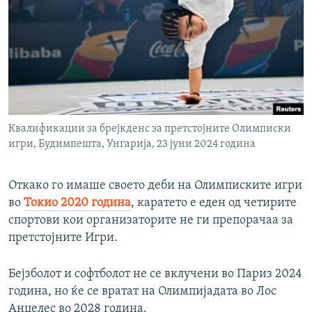
Квалификации за брејкденс за претстојните Олимписки
игри, Будимпешта, Унгарија, 23 јуни 2024 година
Откако го имаше своето деби на Олимписките игри
во
Токио 2020 година
, каратето е еден од четирите
спортови кои организаторите не ги препорачаа за
претстојните Игри.
Бејзболот и софтболот не се вклучени во Париз 2024
година, но ќе се вратат на Олимпијадата во Лос
Анџелес во 2028 година.