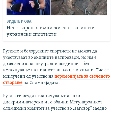
ВИДЕТЕ И ОВА:
Неостварен олимписки сон - загинати
украински спортисти
Руските и белоруските спортисти не можат да
учествуваат во екипните натпревари, но им е
дозволено како неутрални поединци - без
истакнување на нивните знамиња и химни. Тие се
исклучени од учество на
церемонијата за свеченото
отворање
на Олимпијадата.
Русија ги осуди ограничувањата како
дискриминаторски и го обвини Меѓународниот
олимписки комитет за учество во „заговор“ заедно