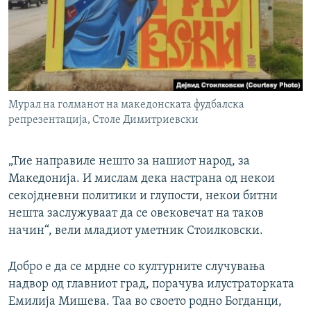
Мурал на голманот на македонската фудбалска
репрезентација, Столе Димитриевски
„Тие направиле нешто за нашиот народ, за
Македонија. И мислам дека настрана од некои
секојдневни политики и глупости, некои битни
нешта заслужуваат да се овековечат на таков
начин“, вели младиот уметник Стоилковски.
Добро е да се мрдне со културните случувања
надвор од главниот град, порачува илустраторката
Емилија Мишева. Таа во своето родно Богданци,