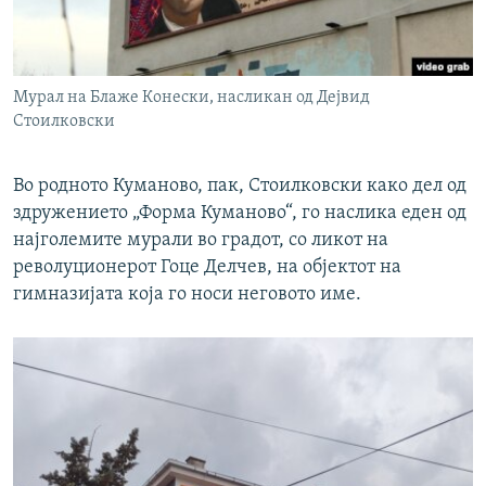
Мурал на Блаже Конески, насликан од Дејвид
Стоилковски
Во родното Куманово, пак, Стоилковски како дел од
здружението „Форма Куманово“, го наслика еден од
најголемите мурали во градот, со ликот на
револуционерот Гоце Делчев, на објектот на
гимназијата која го носи неговото име.