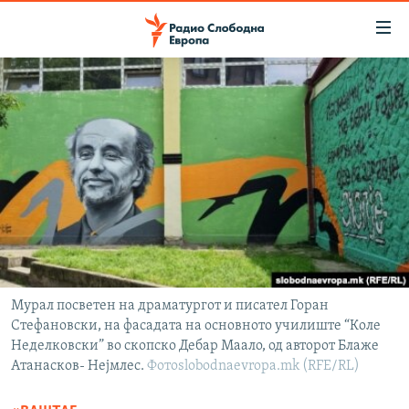
Достапни
линкови
Оди
на
МАКЕДОНИЈА
содржината
СВЕТ
Оди
ВИЗУЕЛНО
на
главната
ВЕСТИ
навигација
ШТО ТРЕБА ДА ЗНАЕТЕ
Премини
на
ПРИЈАВИ СЕ ЗА ЊУЗЛЕТЕР
пребарување
ПОДКАСТ ЗОШТО?
Мурал посветен на драматургот и писател Горан
Стефановски, на фасадата на основното училиште “Коле
СЛЕДЕТЕ НЕ
Неделковски” во скопско Дебар Маало, од авторот Блаже
Aтанасков- Нејмлес.
Фотоslobodnaevropa.mk (RFE/RL)