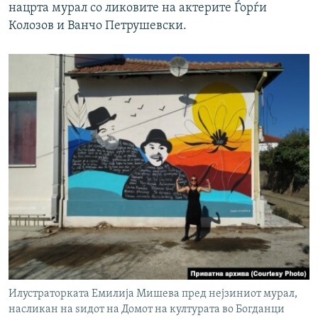
нацрта мурал со ликовите на актерите Ѓорѓи
Колозов и Ванчо Петрушевски.
Илустраторката Емилија Мишева пред нејзиниот мурал,
насликан на ѕидот на Домот на културата во Богданци