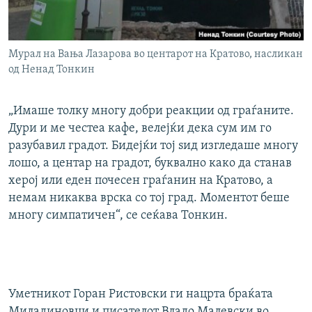
Мурал на Вања Лазарова во центарот на Кратово, насликан
од Ненад Тонкин
„Имаше толку многу добри реакции од граѓаните.
Дури и ме честеа кафе, велејќи дека сум им го
разубавил градот. Бидејќи тој ѕид изгледаше многу
лошо, а центар на градот, буквално како да станав
херој или еден почесен граѓанин на Кратово, а
немам никаква врска со тој град. Моментот беше
многу симпатичен“, се сеќава Тонкин.
Уметникот Горан Ристовски ги нацрта браќата
Миладиновци и писателот Владо Малевски во