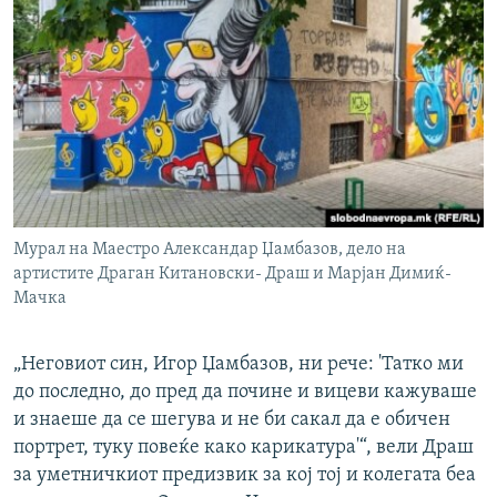
Мурал на Маестро Александар Џамбазов, дело на
артистите Драган Китановски- Драш и Марјан Димиќ-
Мачка
„Неговиот син, Игор Џамбазов, ни рече: 'Татко ми
до последно, до пред да почине и вицеви кажуваше
и знаеше да се шегува и не би сакал да е обичен
портрет, туку повеќе како карикатура'“, вели Драш
за уметничкиот предизвик за кој тој и колегата беа