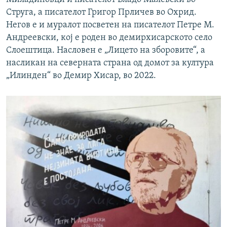
Струга, а писателот Григор Прличев во Охрид.
Негов е и муралот посветен на писателот Петре М.
Андреевски, кој е роден во демирхисарското село
Слоештица. Насловен е „Лицето на зборовите“, а
насликан на северната страна од домот за култура
„Илинден“ во Демир Хисар, во 2022.