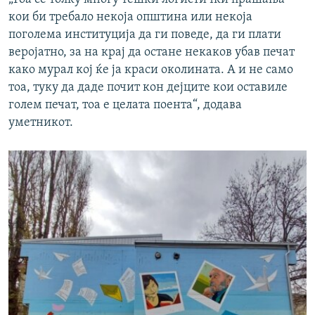
кои би требало некоја општина или некоја
поголема институција да ги поведе, да ги плати
веројатно, за на крај да остане некаков убав печат
како мурал кој ќе ја краси околината. А и не само
тоа, туку да даде почит кон дејците кои оставиле
голем печат, тоа е целата поента“, додава
уметникот.