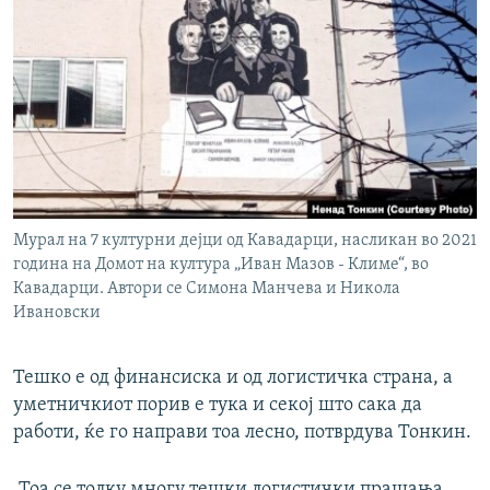
Mурал на 7 културни дејци од Кавадарци, насликан во 2021
година на Домот на култура „Иван Мазов - Климе“, во
Кавадарци. Автори се Симона Манчева и Никола
Ивановски
Тешко е од финансиска и од логистичка страна, а
уметничкиот порив е тука и секој што сака да
работи, ќе го направи тоа лесно, потврдува Тонкин.
„Тоа се толку многу тешки логистички прашања