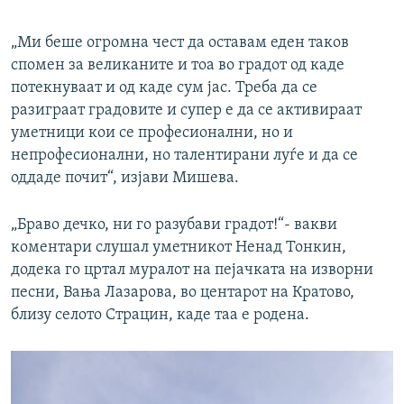
„Ми беше огромна чест да оставам еден таков
спомен за великаните и тоа во градот од каде
потекнуваат и од каде сум јас. Треба да се
разиграат градовите и супер е да се активираат
уметници кои се професионални, но и
непрофесионални, но талентирани луѓе и да се
оддаде почит“, изјави Мишева.
„Браво дечко, ни го разубави градот!“- вакви
коментари слушал уметникот Ненад Тонкин,
додека го цртал муралот на пејачката на изворни
песни, Вања Лазарова, во центарот на Кратово,
близу селото Страцин, каде таа е родена.