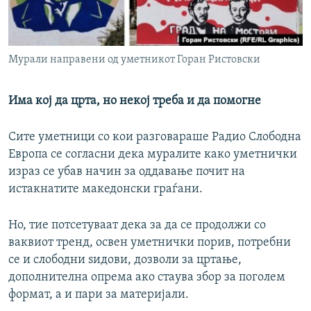
Мурали направени од уметникот Горан Ристовски
Има кој да црта, но некој треба и да помогне
Сите уметници со кои разговараше Радио Слободна
Европа се согласни дека муралите како уметнички
израз се убав начин за оддавање почит на
истакнатите македонски граѓани.
Но, тие потсетуваат дека за да се продолжи со
ваквиот тренд, освен уметнички порив, потребни
се и слободни ѕидови, дозволи за цртање,
дополнителна опрема ако стаува збор за поголем
формат, а и пари за материјали.