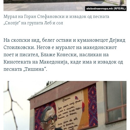
Мурал на Горан Стефановски и извадок од песната
„Скопје“ на групата Леб и сол
На скопски ѕид, белег остави и кумановецот Дејвид
Стоилковски. Негов е муралот на македонскиот
поет и писател, Блаже Конески, насликан на
Кинотеката на Македонија, каде има и извадок од
песната „Тишина“.