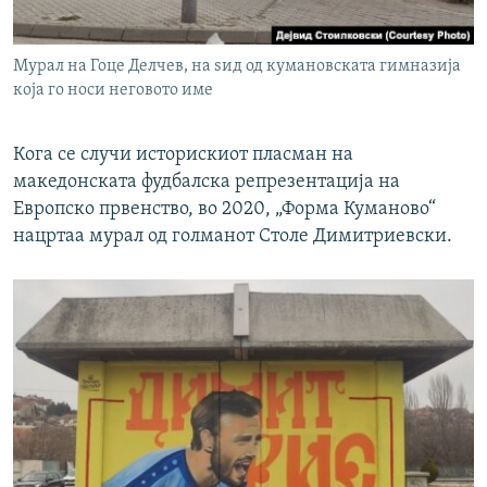
Мурал на Гоце Делчев, на ѕид од кумановската гимназија
која го носи неговото име
Кога се случи историскиот пласман на
македонската фудбалска репрезентација на
Европско првенство, во 2020, „Форма Куманово“
нацртаа мурал од голманот Столе Димитриевски.