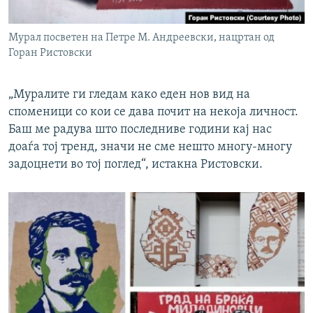
Мурал посветен на Петре М. Андреевски, нацртан од
Горан Ристовски
„Муралите ги гледам како еден нов вид на
споменици со кои се дава почит на некоја личност.
Баш ме радува што последниве години кај нас
доаѓа тој тренд, значи не сме нешто многу-многу
задоцнети во тој поглед“, истакна Ристовски.