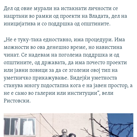
Дел од овие мурали на истакнати личности се
нацртани во рамки од проекти на Владата, дел на
иницијатива и со поддршка од општините.
„Не е туку-така едноставно, има процедури. Има
можности во ова денешно време, но навистина
чинат. Се надевам на поголема поддршка и од
општините, од државата, да има почесто проекти
или јавни повици за да се зголеми овој тип на
уметничко прикажување. Бидејќи уметноста
станува многу подостапна кога е на јавен простор, а
не е само во галерии или институции“, вели
Ристовски.