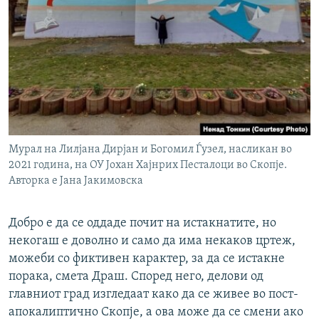
Мурал на Лилјана Дирјан и Богомил Ѓузел, насликан во
2021 година, на ОУ Јохан Хајнрих Песталоци во Скопје.
Авторка е Јана Јакимовска
Добро е да се оддаде почит на истакнатите, но
некогаш е доволно и само да има некаков цртеж,
можеби со фиктивен карактер, за да се истакне
порака, смета Драш. Според него, делови од
главниот град изгледаат како да се живее во пост-
апокалиптично Скопје, а ова може да се смени ако