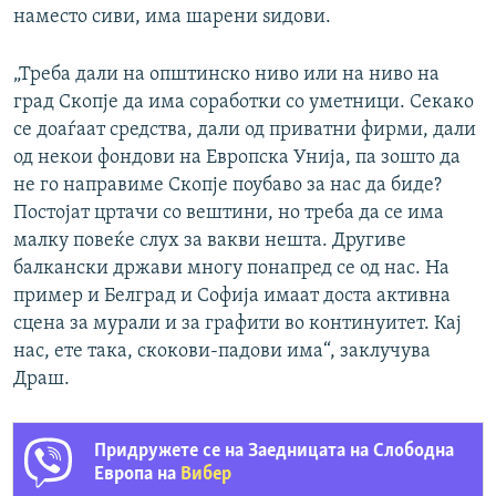
наместо сиви, има шарени ѕидови.
„Треба дали на општинско ниво или на ниво на
град Скопје да има соработки со уметници. Секако
се доаѓаат средства, дали од приватни фирми, дали
од некои фондови на Европска Унија, па зошто да
не го направиме Скопје поубаво за нас да биде?
Постојат цртачи со вештини, но треба да се има
малку повеќе слух за вакви нешта. Другиве
балкански држави многу понапред се од нас. На
пример и Белград и Софија имаат доста активна
сцена за мурали и за графити во континуитет. Кај
нас, ете така, скокови-падови има“, заклучува
Драш.
Придружете се на Заедницата на Слободна
Европа на
Вибер