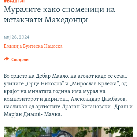
#ВАШТАГ
РСЕ веб страници
Муралите како споменици на
истакнати Македонци
мај 28, 2024
Емилија Бунтеска Нацоска
Сподели
Во срцето на Дебар Маало, на аголот каде се сечат
улиците „Орце Николов“ и „Мирослав Крлежа“, од
крајот на минатата година има мурал на
композиторот и диригент, Александар Џамбазов,
насликан од артистите Драган Китановски- Драш и
Марјан Димиќ- Мачка.