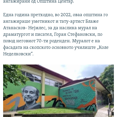
ангажирани од Општина Центар.
Една година претходно, во 2022, оваа општина го
ангажираше уметникот и тату-артист Блаже
Aтанасков- Нејмлес, за да наслика мурал на
драматургот и писател, Горан Стефановски, по
повод неговиот 70-ти роденден. Муралот е на
фасадата на скопското основното училиште „Коле
Неделковски“.