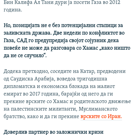
Бин Калифа Ал Тани дури ја посети Газа во 2012
година.
Но, позицијата не е без потенцијални стапици за
заливската држава. Две недели по конфликтот во
Газа, САД го предупредија својот сојузник дека
повеќе не може да разговара со Хамас „како ништо
да не се случило“.
Додека претходно, соседите на Катар, предводени
од Саудиска Арабија, воведоа тригодишна
дипломатска и економска блокада на малиот
емират во 2017 година, барајќи од него да ги
прекине врските со Хамас и родителското движење
на палестинските милитанти, Муслиманското
братство, како и да ги прекине
врските со Иран.
Доверлив партнер во заложнички кризи