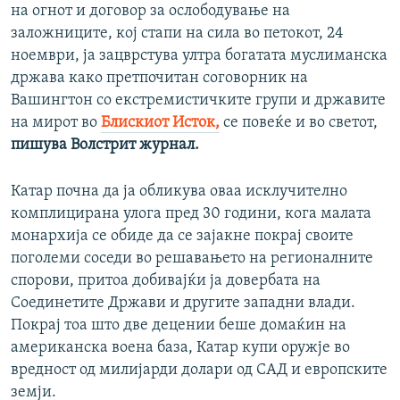
на огнот и договор за ослободување на
заложниците, кој стапи на сила во петокот, 24
ноември, ја зацврстува ултра богатата муслиманска
држава како претпочитан соговорник на
Вашингтон со екстремистичките групи и државите
на мирот во
Блискиот Исток,
се повеќе и во светот,
пишува Волстрит журнал.
Катар почна да ја обликува оваа исклучително
комплицирана улога пред 30 години, кога малата
монархија се обиде да се зајакне покрај своите
поголеми соседи во решавањето на регионалните
спорови, притоа добивајќи ја довербата на
Соединетите Држави и другите западни влади.
Покрај тоа што две децении беше домаќин на
американска воена база, Катар купи оружје во
вредност од милијарди долари од САД и европските
земји.