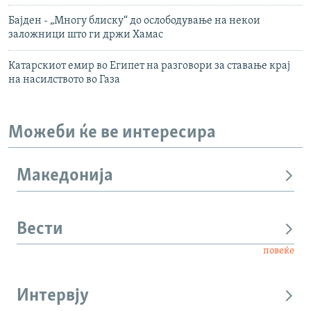
Бајден - „Многу блиску“ до ослободување на некои
заложници што ги држи Хамас
Катарскиот емир во Египет на разговори за ставање крај
на насилството во Газа
Можеби ќе ве интересира
Македонија
Вести
повеќе
Интервју