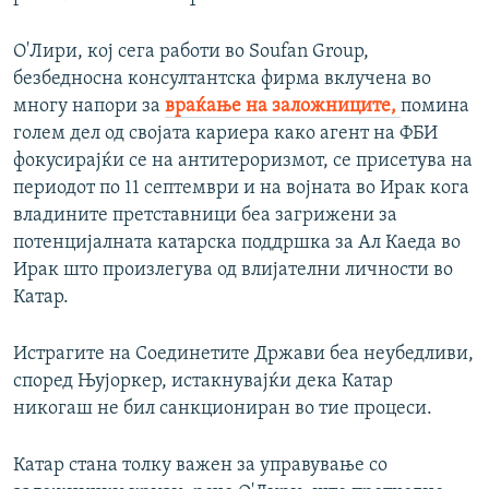
О'Лири, кој сега работи во Soufan Group,
безбедносна консултантска фирма вклучена во
многу напори за
враќање на заложниците,
помина
голем дел од својата кариера како агент на ФБИ
фокусирајќи се на антитероризмот, се присетува на
периодот по 11 септември и на војната во Ирак кога
владините претставници беа загрижени за
потенцијалната катарска поддршка за Ал Каеда во
Ирак што произлегува од влијателни личности во
Катар.
Истрагите на Соединетите Држави беа неубедливи,
според Њујоркер, истакнувајќи дека Катар
никогаш не бил санкциониран во тие процеси.
Катар стана толку важен за управување со