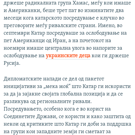
држеше радикалната група Хамас, меѓу кои имаше
и Американки, беше трет пат во изминатите два
месеци кога катарското посредување е клучно во
преговорите меѓу ривалските страни. Имено, во
септември Катар посредуваше за ослободување на
пет Американци од Иран, а на почетокот на
ноември имаше централна улога во напорите за
ослободување на
украинските деца
кои ги држеше
Русија.
Дипломатските напади се дел од пакетот
иницијативи за „мека моќ“ што Катар ги искористи
за да ја зајакне својата глобална позиција и да се
разликува од регионалните ривали.
Посредувањето, особено кога е во корист на
Соединетите Држави, се користи и како заштита од
некои од критиките што Катар ги доби за поддршка
на групи кои западните земји ги сметаат за