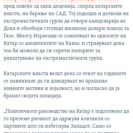
пред повеќе од една деценија, според катарските
власти, на барање на САД. Тој подоцна и дозволи на
екстремистичката група да отвори канцеларија во
Доха и обезбеди стотици милиони долари помош за
Газа. Многу Израелци се сомневаат во односите на
Катар со милитантите на Хамас и стравуваат дека
тоа би можело да ги спречи напорите за
уништување на екстремистичката група.
Катарските власти велат дека со текот на годините
се навикнале да ги доведуваат во прашање
нивните мотиви и лојалност, но и погласно да ја
бранат својата позиција.
„Политичкото раководство на Катар е подготвено да
го преземе ризикот да одржува контакти со
партиите што ги избегнува Западот. Само со