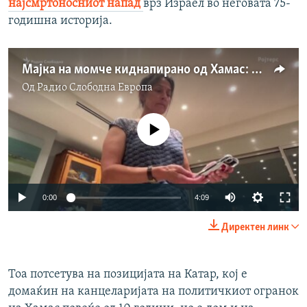
најсмртоносниот напад
врз Израел во неговата 75-
годишна историја.
Мајка на момче киднапирано од Хамас: Сакам да верувам дека е жив
Од
Радио Слободна Eвропа
No media source currently available
Auto
0:00
4:09
240p
Директен линк
360p
Auto
240p
360p
480p
480p
Тоа потсетува на позицијата на Катар, кој е
домаќин на канцеларијата на политичкиот огранок
720p
720p
1080p