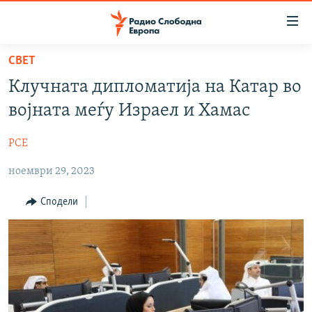
Достапни
линкови
Оди
СВЕТ
на
МАКЕДОНИЈА
Клучната дипломатија на Катар во
содржината
СВЕТ
Оди
војната меѓу Израел и Хамас
ВИЗУЕЛНО
на
главната
РСЕ
ВЕСТИ
навигација
ноември 29, 2023
ШТО ТРЕБА ДА ЗНАЕТЕ
Премини
на
ПРИЈАВИ СЕ ЗА ЊУЗЛЕТЕР
Сподели
пребарување
ПОДКАСТ ЗОШТО?
СЛЕДЕТЕ НЕ