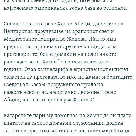
на Хамас повеќе од 10 години, но е дом и на
1080p
најголемата американска воена база во регионот.
Сепак, како што рече Хасни Абиди, директор на
Центарот за проучување на арапскиот свет и
Медитеранот лоциран во Женева, „Катар има
предност што ја немаат другите кандидати за
преговори, тој беше домаќин на политичкото
раководство на Хамас“ за изминатите десет
години. Оваа канцеларија е единствениот ентитет
овластен да преговара во име на Хамас и бригадите
Езедин ал-Касам, вооруженото крило на
палестинското исламистичко движење“, рече
Абиди, како што пренесува Франс 24.
Катарските пари му помогнаа на Хамас да ги плати
платите на своите државни службеници, додека
таткото и претходникот на сегашниот емир Хамад