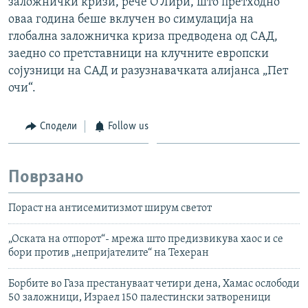
заложнички кризи, рече О'Лири, што претходно
оваа година беше вклучен во симулација на
глобална заложничка криза предводена од САД,
заедно со претставници на клучните европски
сојузници на САД и разузнавачката алијанса „Пет
очи“.
Сподели
Follow us
Поврзано
Пораст на антисемитизмот ширум светот
„Оската на отпорот“- мрежа што предизвикува хаос и се
бори против „непријателите“ на Техеран
Борбите во Газа престануваат четири дена, Хамас ослободи
50 заложници, Израел 150 палестински затвореници