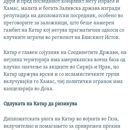
Дури и пред последниот конфликт меѓу Израел и
Хамас, малата и богата Заливска држава изгради
репутација на дипломатски посредник, особено во
преговорите за заложници, што беше намерен
гамбит на Катар кој негува прагматични односи со
клучните играчи во регионот на Блискиот Исток.
Катар е главен сојузник на Соединетите Држави, на
нејзина територија има американска воена база од
клучно значење за акциите во Сирија и Ирак, но
Катар одржува врски и со исламистичките групи
вклучувајќи го Хамас, чиј политички огранок има
канцеларија во Доха.
Одлуката на Катар да ризикува
Дипломатската улога на Катар во војната во Газа,
вклучително и помагањето за привремен прекин