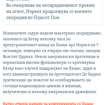
Во очекување на четиридневниот прекин
на огнот, Израел продолжува со воените
операции во Појасот Газа
Изминатите седум недели макотрпно посредување,
започнато од Катар неколку часа по
прекуграничниот напад на Хамас врз Израел на 7
октомври, повторно ги открија тие тензии, пишува
Волстит Џурнал. Некои американски пратеници и
поранешни високи функционери го критикуваа
Катар како клучен поддржувач на Хамас, дури и
кога администрацијата на претседателот Џо Бајден
притискаше да помогне во ослободувањето на
стотици киднапирани цивили и војници,
вклучително и неколку американски државјани.
Катар отвори канали за комуникација со Хамас