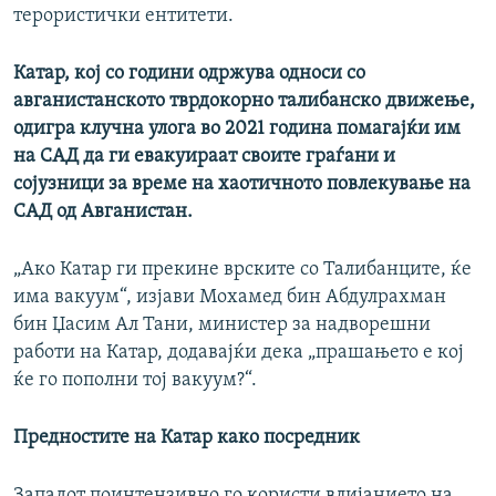
терористички ентитети.
Катар, кој со години одржува односи со
авганистанското тврдокорно талибанско движење,
одигра клучна улога во 2021 година помагајќи им
на САД да ги евакуираат своите граѓани и
сојузници за време на хаотичното повлекување на
САД од Авганистан.
„Ако Катар ги прекине врските со Талибанците, ќе
има вакуум“, изјави Мохамед бин Абдулрахман
бин Џасим Ал Тани, министер за надворешни
работи на Катар, додавајќи дека „прашањето е кој
ќе го пополни тој вакуум?“.
Предностите на Катар како посредник
Западот поинтензивно го користи влијанието на