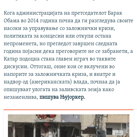
Кога администрацијата на претседателот Барак
Обама во 2014 година почна да ги разгледува своите
насоки за управување со заложнички кризи,
политиката за концесии или откупи остана
непроменета, но прегледот завршен следната
година појасни дека преговорите не се забранети, а
Катар подоцна стана главен играч во таквите
дискусии. Оттогаш, оние кои се вклучени во
напорите за заложничката криза, и внатре и
надвор од (американската) влада, почнаа да ја
опишуваат улогата на заливската земја како
незаменлива,
пишува Њујоркер.