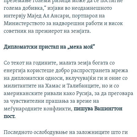
преземање големи ризици може да се постигне
голема добивка,“ изјави во неодамнешното
интервју Мајед Ал Ансари, портпарол на
Министерството за надворешни работи и висок
советник на премиерот на земјата.
Дипломатски пристап на „мека моќ“
Со текот на годините, малата земја богата со
енергија користеше добро распространета мрежа
на дипломатски односи, вклучувајќи ги и оние со
милитантите на Хамас и Талибанците, но и со
американските ривали како Русија, за да преговара
за чувствителни прашања за време на
меѓународните конфликти,
пишува Вашингтон
пост.
Последното ослободување на заложниците што ги