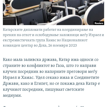
РСЕ веб страници
Катарските дипломати работат на координирање на
прекин на огнот и ослободување заложници меѓу Израел и
екстремистичката група Хамас во Националниот
команден центар во Доха, 26 ноември 2023
Како мала заливска држава, Катар има односи со
страните во конфликтот во Газа, што го направи
клучен посредник во напорните преговори меѓу
Израел и Хамас. Удел секако имаа и Сoединетите
Држави, како и Египет, но се покажа дека Катар е
клучниот посредник, пишуваат светските
медиуми.