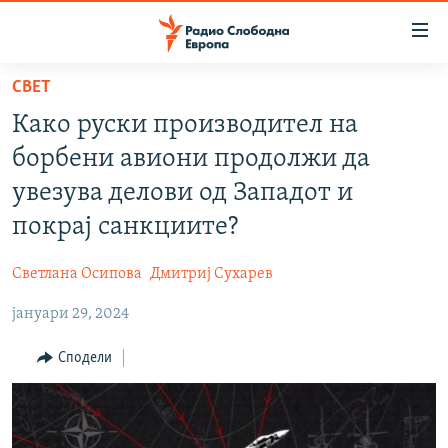
Достапни
линкови
Оди
СВЕТ
на
МАКЕДОНИЈА
Како руски производител на
содржината
СВЕТ
Оди
борбени авиони продолжи да
ВИЗУЕЛНО
на
увезува делови од Западот и
главната
ВЕСТИ
покрај санкциите?
навигација
ШТО ТРЕБА ДА ЗНАЕТЕ
Премини
Светлана Осипова
Дмитриј Сухарев
на
ПРИЈАВИ СЕ ЗА ЊУЗЛЕТЕР
пребарување
јануари 29, 2024
ПОДКАСТ ЗОШТО?
Сподели
СЛЕДЕТЕ НЕ