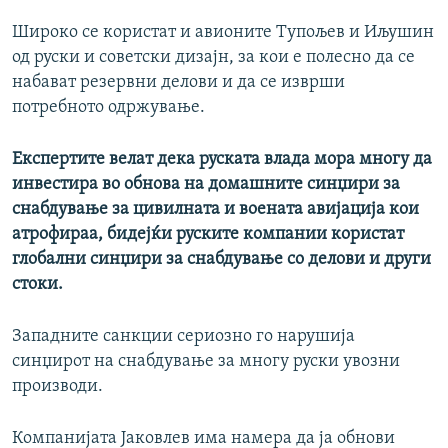
Широко се користат и авионите Тупољев и Иљушин
од руски и советски дизајн, за кои е полесно да се
набават резервни делови и да се изврши
потребното одржување.
Експертите велат дека руската влада мора многу да
инвестира во обнова на домашните синџири за
снабдување за цивилната и воената авијација кои
атрофираа, бидејќи руските компании користат
глобални синџири за снабдување со делови и други
стоки.
Западните санкции сериозно го нарушија
синџирот на снабдување за многу руски увозни
производи.
Компанијата Јаковлев има намера да ја обнови