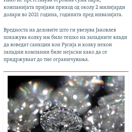
Иако не претставува огромна сума пари,
компанијата пријави приход од околу 2 милијарди
долари во 2021 година, годината пред инвазијата.
Вредноста на деловите што ги увезува Јаковлев
покажува колку им било тешко на западните влади
да воведат санкции кон Русија и колку некои
западни компании биле нејасни како да се
придржуваат до тие ограничувања.