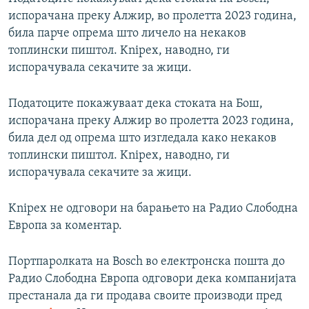
испорачана преку Алжир, во пролетта 2023 година,
била парче опрема што личело на некаков
топлински пиштол. Knipex, наводно, ги
испорачувала секачите за жици.
Податоците покажуваат дека стоката на Бош,
испорачана преку Алжир во пролетта 2023 година,
била дел од опрема што изгледала како некаков
топлински пиштол. Knipex, наводно, ги
испорачувала секачите за жици.
Knipex не одговори на барањето на Радио Слободна
Европа за коментар.
Портпаролката на Bosch во електронска пошта до
Радио Слободна Европа одговори дека компанијата
престанала да ги продава своите производи пред