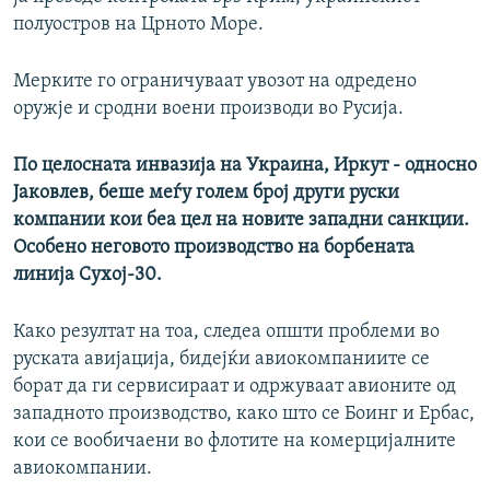
полуостров на Црното Море.
Мерките го ограничуваат увозот на одредено
оружје и сродни воени производи во Русија.
По целосната инвазија на Украина, Иркут - односно
Јаковлев, беше меѓу голем број други руски
компании кои беа цел на новите западни санкции.
Особено неговото производство на борбената
линија Сухој-30.
Како резултат на тоа, следеа општи проблеми во
руската авијација, бидејќи авиокомпаниите се
борат да ги сервисираат и одржуваат авионите од
западното производство, како што се Боинг и Ербас,
кои се вообичаени во флотите на комерцијалните
авиокомпании.