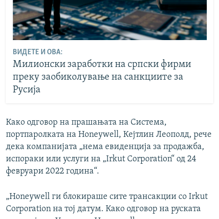
ВИДЕТЕ И ОВА:
Милионски заработки на српски фирми
преку заобиколување на санкциите за
Русија
Како одговор на прашањата на Система,
портпаролката на Honeywell, Кејтлин Леополд, рече
дека компанијата „нема евиденција за продажба,
испораки или услуги на „Irkut Corporation“ од 24
февруари 2022 година“.
„Honeywell ги блокираше сите трансакции со Irkut
Corporation на тој датум. Како одговор на руската