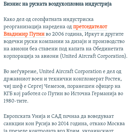
Бизнис на руската воздухопловна индустрија
Како дел од сеопфатната индустриска
реорганизација наредена од
претседателот
Владимир Путин
во 2006 година, Иркут и другите
водечки руски компании за дизајн и производство
на авиони беа ставени под капата на Обединетата
корпорација за авиони (United Aircraft Corporation).
Во меѓувреме, United Aircraft Corporation е дел од
државниот воен и технички конгломерат Ростек,
чиј шеф е Сергеј Чемезов, поранешен офицер на
КГБ кој работел со Путин во Источна Германија во
1980-тите.
Европската Унија и САД почнаа да воведуваат
санкции кон Русија во 2014 година, откако Москва
ја презеде контролата врз Крим, украинскиот