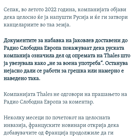
Сепак, во летото 2022 година, компанијата објави
дека целосно ќе ја напушти Русија и ќе ги затвори
канцелариите во таа земја.
Документите за набавка на Јаковлев доставени до
Радио Слободна Европа покажуваат дека руската
компанија означила дел од опремата на Thales што
ја увезувала како „не за воена употреба“. Останува
нејасно дали се работи за грешка или намерно е
наведено така.
Компанијата Thales не одговори на прашањето на
Радио Слободна Европа за коментар.
Неколку месеци по почетокот на целосната
инвазија, француските новинари открија дека
добавувачите од Франција продолжиле да ги