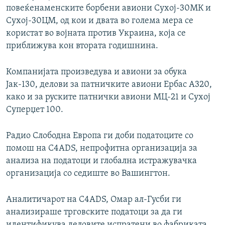
повеќенаменските борбени авиони Сухој-30МК и
Сухој-30ЦМ, од кои и двата во голема мера се
користат во војната против Украина, која се
приближува кон втората годишнина.
Компанијата произведува и авиони за обука
Јак-130, делови за патничките авиони Ербас А320,
како и за руските патнички авиони МЦ-21 и Сухој
Суперџет 100.
Радио Слободна Европа ги доби податоците со
помош на C4ADS, непрофитна организација за
анализа на податоци и глобална истражувачка
организација со седиште во Вашингтон.
Аналитичарот на C4ADS, Омар ал-Гусби ги
анализираше трговските податоци за да ги
идентификува деловите испратени во фабриката