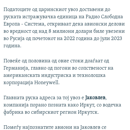
Податоците од царинскиот увоз доставени до
руската истражувачка единица на Радио Слободна
Европа - Система, откриваат дека авионски делови
во вредност од над 8 милиони долари биле увезени
во Русија од почетокот на 2022 година до јули 2023
година.
Повеќе од половина од овие стоки доаѓаат од
Германија, главно од погони во сопственост на
американската индустриска и технолошка
корпорација Honeywell.
Главната руска адреса за тој увоз е
Јаковлев
,
компанија порано позната како Иркут, со водечка
фабрика во сибирскиот регион Иркутск.
Помеѓу најпознатите авиони на Јаковлев се