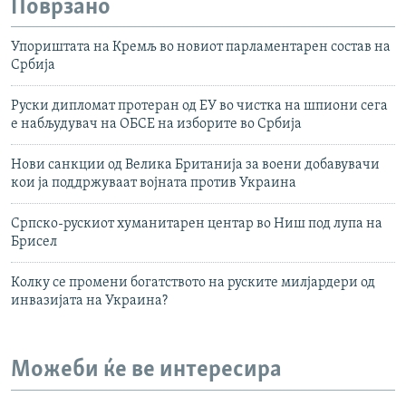
Поврзано
Упориштата на Кремљ во новиот парламентарен состав на
Србија
Руски дипломат протеран од ЕУ во чистка на шпиони сега
е набљудувач на ОБСЕ на изборите во Србија
Нови санкции од Велика Британија за воени добавувачи
кои ја поддржуваат војната против Украина
Српско-рускиот хуманитарен центар во Ниш под лупа на
Брисел
Колку се промени богатството на руските милјардери од
инвазијата на Украина?
Можеби ќе ве интересира