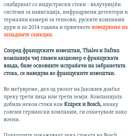
снабдуваат со индустриски стоки - вклучувајќи
системи за навигација, инфрацрвени детектори и
термални камери за тенкови, руските компании
дури и по 2014 година и првичното
воведување на
западните санкции.
Според француските извештаи, Thales и Safran
компанија чиј главен акционер е француската
влада, биле основните испраќачи на забранетата
стока, се наведува во француските извештаи.
Во меѓувреме, дел од увозот на Јаковлев доаѓал
преку трети лица или трети земји. Компанијата
добила некои стоки кои
Knipex и Bosch,
инаку
големи германски компании, ги означувале како
воени.
Податоците покажуваат дека стоката на Bosch,