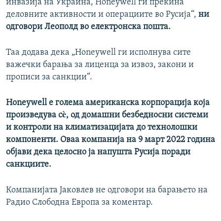
инвазија на Украина, Honeywell ги прекина
деловните активности и операциите во Русија“,
ни
одговори Леополд во електронска пошта.
Таа додава дека „Honeywell ги исполнува сите
важечки барања за лиценца за извоз, закони и
прописи за санкции“.
Honeywell е голема американска корпорација која
произведува сè, од домашни безбедносни системи
и контроли на климатизацијата до технолошки
компоненти. Оваа компанија на 9 март 2022 година
објави дека целосно ја напушта Русија поради
санкциите.
Компанијата Јаковлев не одговори на барањето на
Радио Слободна Европа за коментар.