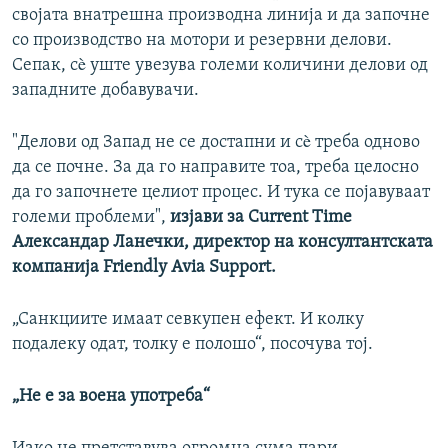
својата внатрешна производна линија и да започне
со производство на мотори и резервни делови.
Сепак, сè уште увезува големи количини делови од
западните добавувачи.
"Делови од Запад не се достапни и сè треба одново
да се почне. За да го направите тоа, треба целосно
да го започнете целиот процес. И тука се појавуваат
големи проблеми",
изјави за Current Time
Александар Ланечки, директор на консултантската
компанија Friendly Avia Support.
„Санкциите имаат севкупен ефект. И колку
подалеку одат, толку е полошо“, посочува тој.
„Не e за воена употреба“