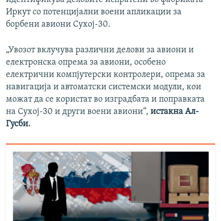
Иркут со потенцијални воени апликации за
борбени авиони Сухој-30.
„Увозот вклучува различни делови за авиони и
електронска опрема за авиони, особено
електрични компјутерски контролери, опрема за
навигација и автоматски системски модули, кои
можат да се користат во изградбата и поправката
на Сухој-30 и други воени авиони“,
истакна Ал-
Гусби.