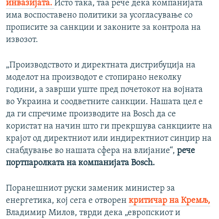
инвазијата.
Исто така, таа рече дека компанијата
има воспоставено политики за усогласување со
прописите за санкции и законите за контрола на
извозот.
„Производството и директната дистрибуција на
моделот на производот е стопирано неколку
години, а заврши уште пред почетокот на војната
во Украина и соодветните санкции. Нашата цел е
да ги спречиме производите на Bosch да се
користат на начин што ги прекршува санкциите на
крајот од директниот или индиректниот синџир на
снабдување во нашата сфера на влијание“,
рече
портпаролката на компанијата Bosch.
Поранешниот руски заменик министер за
енергетика, кој сега е отворен
критичар на Кремљ,
Владимир Милов, тврди дека „европскиот и