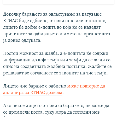
Доколку барањето за овластување за патување
ЕТИАС биде одбиено, отповикано или откажано,
лицето ќе добие е-пошта во која ќе се наведат
причините за одбивањето и името на органот што
ја донел одлуката.
Постои можност за жалба, а е-поштата ќе содржи
информации до која земја или земји да се жали со
опис на соодветната жалбена постапка. Жалбите се
решаваат во согласност со законите на тие земји.
Лицето чие барање е одбиено
може повторно да
аплицира за ЕТИАС дозвола
.
Ако некое лице го отповика барањето, не може да
се премисли потоа, туку мора да пополни нов