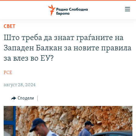
Достапни
линкови
Оди
СВЕТ
на
МАКЕДОНИЈА
Што треба да знаат граѓаните на
содржината
СВЕТ
Оди
Западен Балкан за новите правила
ВИЗУЕЛНО
на
за влез во ЕУ?
главната
ВЕСТИ
навигација
РСЕ
ШТО ТРЕБА ДА ЗНАЕТЕ
Премини
на
август 28, 2024
ПРИЈАВИ СЕ ЗА ЊУЗЛЕТЕР
пребарување
ПОДКАСТ ЗОШТО?
Сподели
СЛЕДЕТЕ НЕ