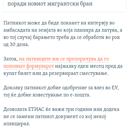
поради новиот мигрантски бран
Патникот може да биде поканет на интервју во
амбасадата на земјата во која планира да патува, а
во тој случај барањето треба да се обработи во рок
од 30 дена.
Затоа,
на патниците им се препорачува да го
пополнат формуларот
најмалку еден месец пред да
купат билет или да резервираат сместување.
Доколку патникот добие одобрение за влез во ЕУ,
тој ќе добие известување по е-пошта.
Дозволата ЕТИАС ќе важи три години или додека
не се замени патниот документ со кој некој
аплицирал.