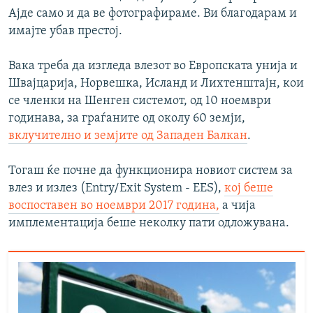
Ајде само и да ве фотографираме. Ви благодарам и
имајте убав престој.
Вака треба да изгледа влезот во Европската унија и
Швајцарија, Норвешка, Исланд и Лихтенштајн, кои
се членки на Шенген системот, од 10 ноември
годинава, за граѓаните од околу 60 земји,
вклучително и земјите од Западен Балкан
.
Тогаш ќе почне да функционира новиот систем за
влез и излез (Entry/Exit System - EES),
кој беше
воспоставен во ноември 2017 година,
а чија
имплементација беше неколку пати одложувана.