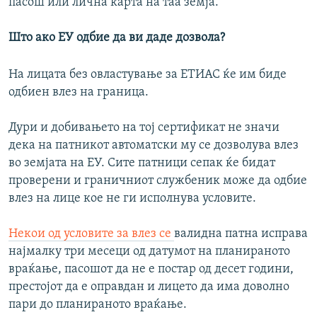
пасош или лична карта на таа земја.
Што ако ЕУ одбие да ви даде дозвола?
На лицата без овластување за ЕТИАС ќе им биде
одбиен влез на граница.
Дури и добивањето на тој сертификат не значи
дека на патникот автоматски му се дозволува влез
во земјата на ЕУ. Сите патници сепак ќе бидат
проверени и граничниот службеник може да одбие
влез на лице кое не ги исполнува условите.
Некои од условите за влез се
валидна патна исправа
најмалку три месеци од датумот на планираното
враќање, пасошот да не е постар од десет години,
престојот да е оправдан и лицето да има доволно
пари до планираното враќање.