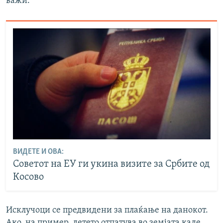
важи.
ВИДЕТЕ И ОВА:
Советот на ЕУ ги укина визите за Србите од
Косово
Исклучоци се предвидени за плаќање на данокот.
Ако, на пример, детето отпатува во земјата каде