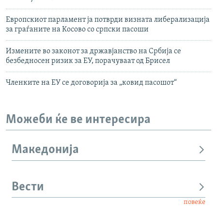
Европскиот парламент ја потврди визната либерализација
за граѓаните на Косово со српски пасоши
Измените во законот за државјанство на Србија се
безбедносен ризик за ЕУ, порачуваат од Брисел
Членките на ЕУ се договорија за „ковид пасошот“
Можеби ќе ве интересира
Македонија
Вести
повеќе