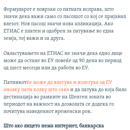
Формуларот е поврзан со патната исправа, што
значи дека важи само со пасошот со кој се пријавил
влезот. Нов пасош значи нова апликација. Ако
ЕТИАС е платен и одобрен за патување во една
земја, тој важи и за друга.
Овластувањето на ЕТИАС не значи дека едно лице
може да остане во ЕУ повеќе од 90 дена во период
од шест месеци или да работи во ЕУ.
Патникот
ќе може да влегува и излегува од ЕУ
онолку пати колку што сака
и да патува до која било
дестинација во рамките на Шенген зоната во
периодот на важност на дозволата се додека го
почитува наведениот временски рок.
Што ако лицето нема интернет, банкарска