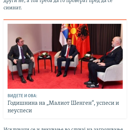
други не, а тоа треба да го проверат пред да се
симнат.
ВИДЕТЕ И ОВА:
Годишнина на „Малиот Шенген“, успеси и
неуспеси
Исклучоци се и лекување во случај на загрозување