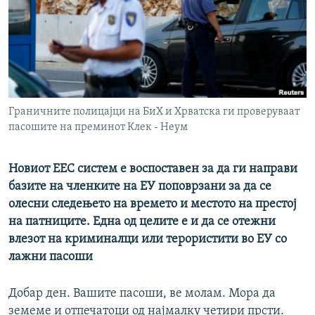
РСЕ веб страници
Граничните полицајци на БиХ и Хрватска ги проверуваат
пасошите на преминот Клек - Неум
Новиот ЕЕС систем е воспоставен за да ги направи
базите на членките на ЕУ поповрзани за да се
олесни следењето на времето и местото на престој
на патниците. Една од целите е и да се отежни
влезот на криминалци или терористити во ЕУ со
лажни пасоши
Добар ден. Вашите пасоши, ве молам. Мора да
земеме и отпечатоци од најмалку четири прсти.