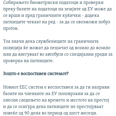
Собирањето биометриски податоци и проверки
преку базите на податоци на земјите од ЕУ може да
се врши и пред граничните куќички - додека
патниците чекаат на ред - за да се овозможи побрз
проток.
Тоа значи дека службениците на граничната
полиција ќе можат да пешачат од возило до возило
или да влегуваат во автобуси со специјални уреди за
проверка на патниците.
Зошто е воспоставен системот?
Новиот ЕЕС систем е воспоставен за да ги направи
базите на членките на ЕУ поповрзани за да се
олесни следењето на времето и местото на престој
и да се осигура дека патниците не престојуваат
повеќе од 90 дена во период од шест месеци.