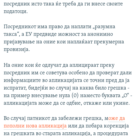
посредник исто така ќе треба да ги внесе своите
податоци.
Посредникот има право да наплати „разумна
такса“, а ЕУ предвиде можност за анонимно
пријавување на оние кои наплаќаат прекумерна
провизија.
На оние кои ќе одлучат да аплицираат преку
посредник им се советува особено да проверат дали
информациите во апликацијата се точни пред да ја
испратат, бидејќи во случај на каква било грешка -
на пример внесување нула (0) наместо буквата „О“ -
апликацијата може да се одбие, откаже или укине.
Во случај патникот да забележи грешка, м
оже да
пополни нова апликација
или да побара корекција
на грешката во старата апликација, а процедурата