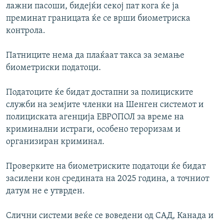
лажни пасоши, бидејќи секој пат кога ќе ја
преминат границата ќе се врши биометриска
контрола.
Патниците нема да плаќаат такса за земање
биометриски податоци.
Податоците ќе бидат достапни за полициските
служби на земјите членки на Шенген системот и
полициската агенција ЕВРОПОЛ за време на
криминални истраги, особено тероризам и
организиран криминал.
Проверките на биометриските податоци ќе бидат
засилени кон средината на 2025 година, а точниот
датум не е утврден.
Слични системи веќе се воведени од САД, Канада и