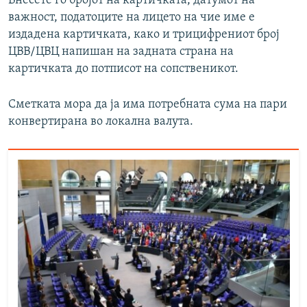
Внесете го бројот на картичката, датумот на
важност, податоците на лицето на чие име е
издадена картичката, како и трицифрениот број
ЦВВ/ЦВЦ напишан на задната страна на
картичката до потписот на сопственикот.
Сметката мора да ја има потребната сума на пари
конвертирана во локална валута.