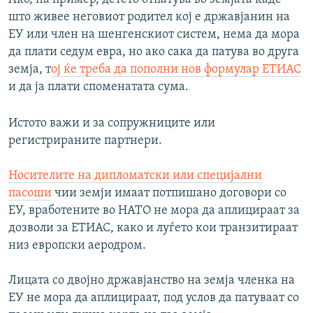
што живее неговиот родител кој е државјанин на
ЕУ или член на шенгенскиот систем, нема да мора
да плати седум евра, но ако сака да патува во друга
земја, т
ој ќе треба да пополни нов формулар ЕТИАС
и да ја плати споменатата сума.
Истото важи и за сопружниците или
регистрираните партнери.
Носителите на дипломатски или специјални
пасоши
чии земји имаат потпишано договори со
ЕУ, вработените во НАТО не мора да аплицираат за
дозволи за ЕТИАС, како и луѓето кои транзитираат
низ европски аеродром.
Лицата со двојно државјанство на земја членка на
ЕУ не мора да аплицираат, под услов да патуваат со