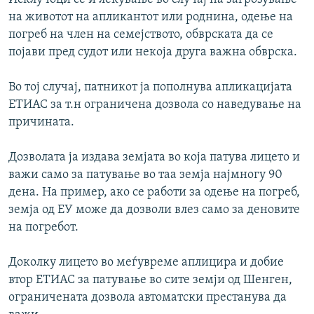
на животот на апликантот или роднина, одење на
погреб на член на семејството, обврската да се
појави пред судот или некоја друга важна обврска.
Во тој случај, патникот ја пополнува апликацијата
ЕТИАС за т.н ограничена дозвола со наведување на
причината.
Дозволата ја издава земјата во која патува лицето и
важи само за патување во таа земја најмногу 90
дена. На пример, ако се работи за одење на погреб,
земја од ЕУ може да дозволи влез само за деновите
на погребот.
Доколку лицето во меѓувреме аплицира и добие
втор ЕТИАС за патување во сите земји од Шенген,
ограничената дозвола автоматски престанува да