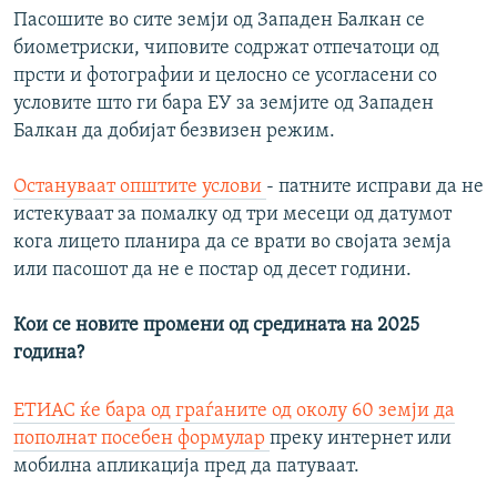
Пасошите во сите земји од Западен Балкан се
биометриски, чиповите содржат отпечатоци од
прсти и фотографии и целосно се усогласени со
условите што ги бара ЕУ за земјите од Западен
Балкан да добијат безвизен режим.
Остануваат општите услови
- патните исправи да не
истекуваат за помалку од три месеци од датумот
кога лицето планира да се врати во својата земја
или пасошот да не е постар од десет години.
Кои се новите промени од средината на 2025
година?
ЕТИАС ќе бара од граѓаните од околу 60 земји да
пополнат посебен формулар
преку интернет или
мобилна апликација пред да патуваат.