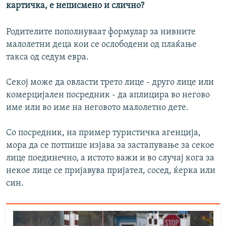
картичка, е неписмено и слично?
Родителите пополнуваат формулар за нивните
малолетни деца кои се ослободени од плаќање
такса од седум евра.
Секој може да овласти трето лице - друго лице или
комерцијален посредник - да аплицира во негово
име или во име на неговото малолетно дете.
Со посредник, на пример туристичка агенција,
мора да се потпише изјава за застапување за секое
лице поединечно, а истото важи и во случај кога за
некое лице се пријавува пријател, сосед, ќерка или
син.