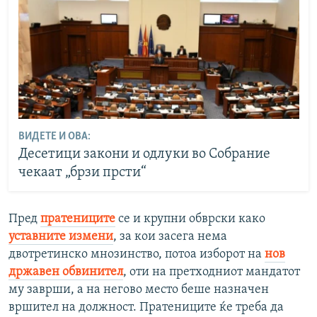
ВИДЕТЕ И ОВА:
Десетици закони и одлуки во Собрание
чекаат „брзи прсти“
Пред
пратениците
се и крупни обврски како
уставните измени
, за кои засега нема
двотретинско мнозинство, потоа изборот на
нов
државен обвинител
, оти на претходниот мандатот
му заврши, а на негово место беше назначен
вршител на должност. Пратениците ќе треба да