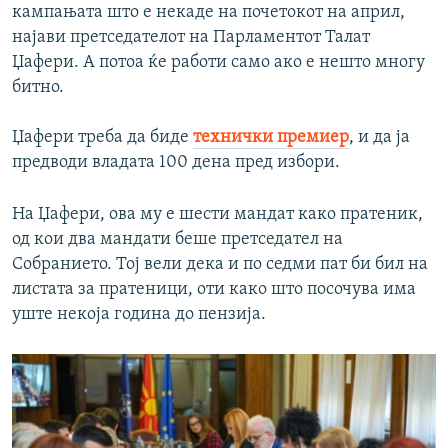
кампањата што е некаде на почетокот на април,
најави претседателот на Парламентот Талат
Џафери. А потоа ќе работи само ако е нешто многу
битно.
Џафери треба да биде
технички премиер
, и да ја
предводи владата 100 дена пред избори.
На Џафери, ова му е шести мандат како пратеник,
од кои два мандати беше претседател на
Собранието. Тој вели дека и по седми пат би бил на
листата за пратеници, оти како што посочува има
уште некоја година до пензија.