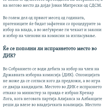
на негово место да дојде Јован Митрески од СДСМ.
Во голем дел од првиот месец од годината,
пратениците ќе бидат зафатени со процедурите за
избор на влада, а во меѓувреме ги чекаат и закони
и избор на членови на комисии за изгласување.
Ќе се пополни ли испразнетото место во
ДИК?
Во Собранието се води дебата за избор на член на
Државната изборна комисија (ДИК). Опозицијата
не може да се согласи кого да предложи, а во игра
се двајца кандидати. Местото во ДИК е испразнето
откако за министер за правда е избран Кренар
Лога, кога неговата партија Алијанса за Албанците
реши да влезе во владејачката коалиција. Местото