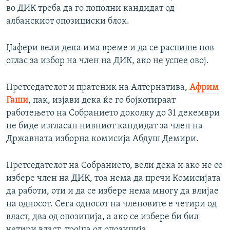
во ДИК треба да го пополни кандидат од
албанскиот опозициски блок.
Џафери вели дека има време и да се распише нов
оглас за избор на член на ДИК, ако не успее овој.
Претседателот и пратеник на Алтернатива,
Африм
Гаши
, пак, изјави дека ќе го бојкотираат
работењето на Собранието доколку до 31 декември
не биде изгласан нивниот кандидат за член на
Државната изборна комисија Абдуш Демири.
Претседателот на Собранието, вели дека и ако не се
избере член на ДИК, тоа нема да пречи Комисијата
да работи, оти и да се избере нема многу да влијае
на односот. Сега односот на членовите е четири од
власт, два од опозиција, а ако се избере би бил
четири власт, тројца од опозиција.