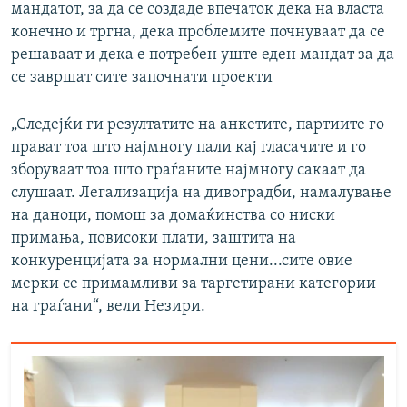
мандатот, за да се создаде впечаток дека на власта
конечно и тргна, дека проблемите почнуваат да се
решаваат и дека е потребен уште еден мандат за да
се завршат сите започнати проекти
„Следејќи ги резултатите на анкетите, партиите го
прават тоа што најмногу пали кај гласачите и го
зборуваат тоа што граѓаните најмногу сакаат да
слушаат. Легализација на дивоградби, намалување
на даноци, помош за домаќинства со ниски
примања, повисоки плати, заштита на
конкуренцијата за нормални цени...сите овие
мерки се примамливи за таргетирани категории
на граѓани“, вели Незири.