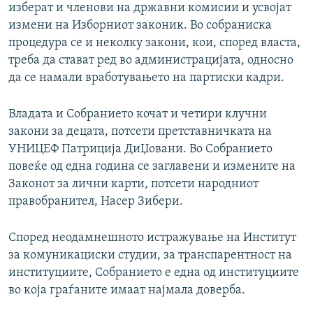
изберат и членови на државни комисии и усвојат
измени на Изборниот законик. Во собраниска
процедура се и неколку закони, кои, според власта,
треба да стават ред во администрацијата, односно
да се намали вработувањето на партиски кадри.
Владата и Собранието кочат и четири клучни
закони за децата, потсети претставничката на
УНИЦЕФ Патриција ДиЏовани. Во Собранието
повеќе од една година се заглавени и измените на
Законот за лични карти, потсети народниот
правобранител, Насер Зибери.
Според неодамнешното истражување на Институт
за комуникациски студии, за транспарентност на
институциите, Собранието е една од институциите
во која граѓаните имаат најмала доверба.