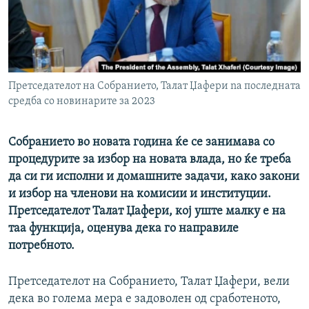
РСЕ веб страници
Претседателот на Собранието, Талат Џафери nа последната
средба со новинарите за 2023
Собранието во новата година ќе се занимава со
процедурите за избор на новата влада, но ќе треба
да си ги исполни и домашните задачи, како закони
и избор на членови на комисии и институции.
Претседателот Талат Џафери, кој уште малку е на
таа функција, оценува дека го направиле
потребното.
Претседателот на Собранието, Талат Џафери, вели
дека во голема мера е задоволен од сработеното,