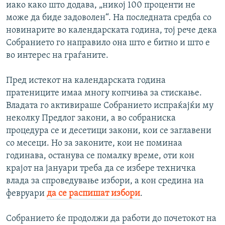
иако како што додава, „никој 100 проценти не
може да биде задоволен“. На последната средба со
новинарите во календарската година, тој рече дека
Собранието го направило она што е битно и што е
во интерес на граѓаните.
Пред истекот на календарската година
пратениците имаа многу копчиња за стискање.
Владата го активираше Собранието испраќајќи му
неколку Предлог закони, а во собраниска
процедура се и десетици закони, кои се заглавени
со месеци. Но за законите, кои не поминаа
годинава, останува се помалку време, оти кон
крајот на јануари треба да се избере техничка
влада за спроведување избори, а кон средина на
февруари
да се распишат избори
.
Собранието ќе продолжи да работи до почетокот на