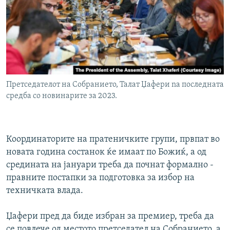
Претседателот на Собранието, Талат Џафери nа последната
средба со новинарите за 2023.
Координаторите на пратеничките групи, првпат во
новата година состанок ќе имаат по Божиќ, а од
средината на јануари треба да почнат формално -
правните постапки за подготовка за избор на
техничката влада.
Џафери пред да биде избран за премиер, треба да
се повлече од местото претседател на Собранието, а