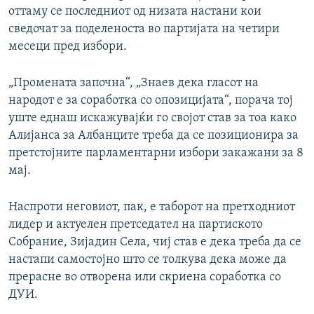
оттаму се последниот од низата настани кои
сведочат за поделеноста во партијата на четири
месеци пред избори.
„Промената започна“, „Знаев дека гласот на
народот е за соработка со опозицијата“, порача тој
уште еднаш искажувајќи го својот став за тоа како
Алијанса за Албанците треба да се позиционира за
претстојните парламентарни избори закажани за 8
мај.
Наспроти неговиот, пак, е таборот на претходниот
лидер и актуелен претседател на партиското
Собрание, Зијадин Села, чиј став е дека треба да се
настапи самостојно што се толкува дека може да
прерасне во отворена или скриена соработка со
ДУИ.