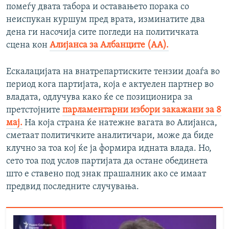
помеѓу двата табора и оставањето порака со
неиспукан куршум пред врата, изминатите два
дена ги насочија сите погледи на политичката
сцена кон
Алијанса за Албанците (АА).
Ескалацијата на внатрепартиските тензии доаѓа во
период кога партијата, која е актуелен партнер во
владата, одлучува како ќе се позиционира за
претстојните
парламентарни избори закажани за 8
мај.
На која страна ќе натежне вагата во Алијанса,
сметаат политичките аналитичари, може да биде
клучно за тоа кој ќе ја формира идната влада. Но,
сето тоа под услов партијата да остане обединета
што е ставено под знак прашалник ако се имаат
предвид последните случувања.