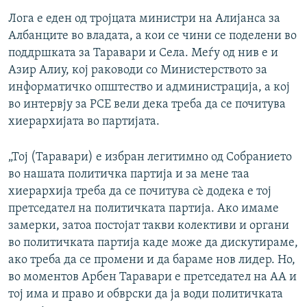
Лога е еден од тројцата министри на Алијанса за
Албанците во владата, а кои се чини се поделени во
поддршката за Таравари и Села. Меѓу од нив е и
Азир Алиу, кој раководи со Министерството за
информатичко општество и администрација, а кој
во интервју за РСЕ вели дека треба да се почитува
хиерархијата во партијата.
„Тој (Таравари) е избран легитимно од Собранието
во нашата политичка партија и за мене таа
хиерархија треба да се почитува сè додека е тој
претседател на политичката партија. Ако имаме
замерки, затоа постојат такви колективи и органи
во политичката партија каде може да дискутираме,
ако треба да се промени и да бараме нов лидер. Но,
во моментов Арбен Таравари е претседател на АА и
тој има и право и обврски да ја води политичката