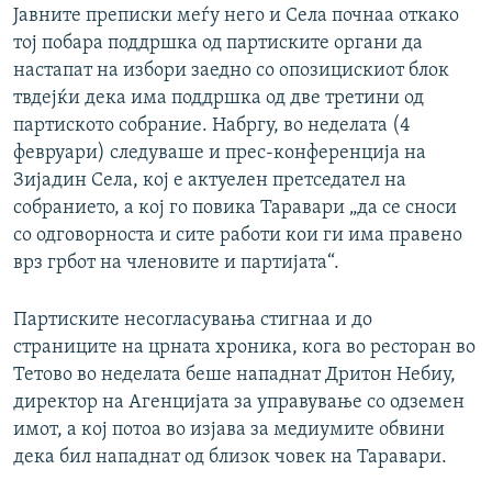
Јавните преписки меѓу него и Села почнаа откако
тој побара поддршка од партиските органи да
настапат на избори заедно со опозицискиот блок
твдејќи дека има поддршка од две третини од
партиското собрание. Набргу, во неделата (4
февруари) следуваше и прес-конференција на
Зијадин Села, кој е актуелен претседател на
собранието, а кој го повика Таравари „да се сноси
со одговорноста и сите работи кои ги има правено
врз грбот на членовите и партијата“.
Партиските несогласувања стигнаа и до
страниците на црната хроника, кога во ресторан во
Тетово во неделата беше нападнат Дритон Небиу,
директор на Агенцијата за управување со одземен
имот, а кој потоа во изјава за медиумите обвини
дека бил нападнат од близок човек на Таравари.