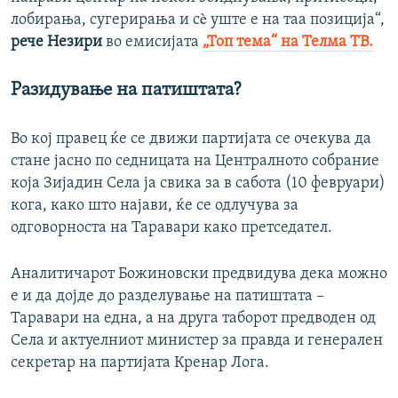
лобирања, сугерирања и сè уште е на таа позиција“,
рече Незири
во емисијата
„Топ тема“ на Телма ТВ.
Разидување на патиштата?
Во кој правец ќе се движи партијата се очекува да
стане јасно по седницата на Централното собрание
која Зијадин Села ја свика за в сабота (10 февруари)
кога, како што најави, ќе се одлучува за
одговорноста на Таравари како претседател.
Аналитичарот Божиновски предвидува дека можно
е и да дојде до разделување на патиштата –
Таравари на една, а на друга таборот предводен од
Села и актуелниот министер за правда и генерален
секретар на партијата Кренар Лога.