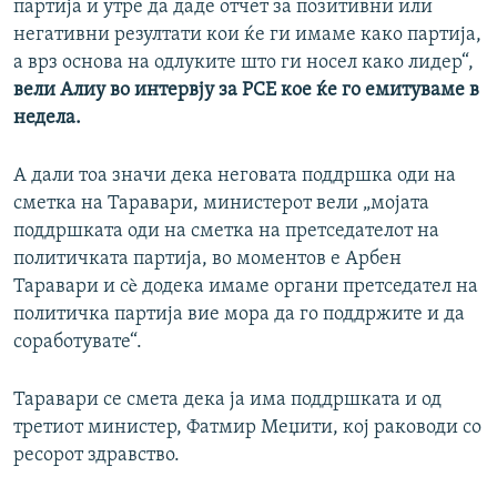
партија и утре да даде отчет за позитивни или
негативни резултати кои ќе ги имаме како партија,
а врз основа на одлуките што ги носел како лидер“,
вели Алиу во интервју за РСЕ кое ќе го емитуваме в
недела.
А дали тоа значи дека неговата поддршка оди на
сметка на Таравари, министерот вели „мојата
поддршката оди на сметка на претседателот на
политичката партија, во моментов е Арбен
Таравари и сè додека имаме органи претседател на
политичка партија вие мора да го поддржите и да
соработувате“.
Таравари се смета дека ја има поддршката и од
третиот министер, Фатмир Меџити, кој раководи со
ресорот здравство.