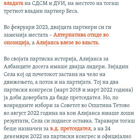
владата
на СДСМ и ДУИ, на местото на тогаш
третиот владин партнер Беса.
Во февруари 2023, двајцата партнери си ги
заменија местата –
Алтернатива отиде во
опозиција
, а
Алијанса влезе во власта.
Во својата партиска историја, Алијанса за
Албанците досега имаше двајца лидери. Зијадин
Села кој од почетокот застана на чело на
движењето, а потоа и на партијата. Тој на два
партиски конгреси (март 2018 и март 2022 година)
ја доби довербата да биде претседател. Но, по
вонредните избори за Советот во Општина Тетово
во август 2022 година на кои Алијанса имаше лоши
резултати, Села си поднесе оставка. Таравари тогаш
беше назначен за
в.д. претседател
, а на 24
декември 2022 на партиски конгрес и официјално