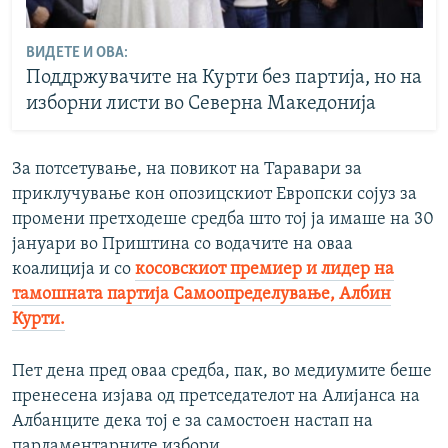
ВИДЕТЕ И ОВА:
Поддржувачите на Курти без партија, но на
изборни листи во Северна Македонија
За потсетување, на повикот на Таравари за
приклучување кон опозицскиот Европски сојуз за
промени претходеше средба што тој ја имаше на 30
јануари во Приштина со водачите на оваа
коалиција и со
косовскиот премиер и лидер на
тамошната партија Самоопределување, Албин
Курти.
Пет дена пред оваа средба, пак, во медиумите беше
пренесена изјава од претседателот на Алијанса на
Албанците дека тој е за самостоен настап на
парламентарните избори.