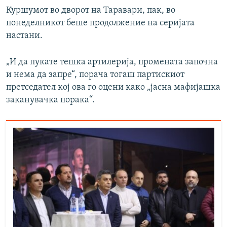
Куршумот во дворот на Таравари, пак, во
понеделникот беше продолжение на серијата
настани.
„И да пукате тешка артилерија, промената започна
и нема да запре“, порача тогаш партискиот
претседател кој ова го оцени како „јасна мафијашка
заканувачка порака“.