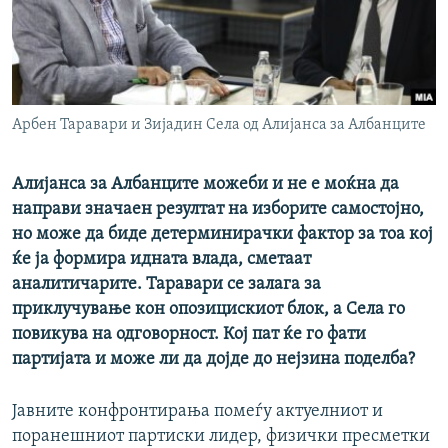
РСЕ веб страници
Арбен Таравари и Зијадин Села од Алијанса за Албанците
Алијанса за Албанците можеби и не е моќна да
направи значаен резултат на изборите самостојно,
но може да биде детерминирачки фактор за тоа кој
ќе ја формира идната влада, сметаат
аналитичарите. Таравари се залага за
приклучување кон опозицискиот блок, а Села го
повикува на одговорност. Кој пат ќе го фати
партијата и може ли да дојде до нејзина поделба?
Јавните конфронтирања помеѓу актуелниот и
поранешниот партиски лидер, физички пресметки