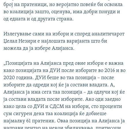
број на пратеници, но веројатно повеќе би освоила
во коалиција зашто, оценува, има добри понуди и
од едната и од другата страна.
Излегување сами на избори и според аналитичарот
Џелал Незири е најлошата варијанта што би
можела да ја избере Алијанса.
„Позицијата на Алијанса пред овие избори е важна
како позицијата на ДУИ после изборите во 2016 и во
2020 година. ДУИ беше во таа позиција – после
изборите да одреди кој ќе ја состави владата. А,
Алијанса ја има сега таа позиција – да одлучи кој ќе
ја состави владата после изборите. Ако оди заедно
како цела со ДУИ и СДСМ на избори, сто проценти
сум сигурен дека таа коалиција ќе добиеше
најмалку 61 пратеник. Оваа позиција на Алијанса ја
направи центар на некои збиднувања, притисоци,