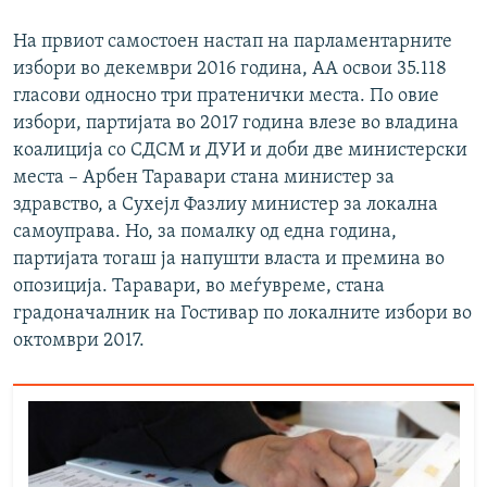
На првиот самостоен настап на парламентарните
избори во декември 2016 година, АА освои 35.118
гласови односно три пратенички места. По овие
избори, партијата во 2017 година влезе во владина
коалиција со СДСМ и ДУИ и доби две министерски
места – Арбен Таравари стана министер за
здравство, а Сухејл Фазлиу министер за локална
самоуправа. Но, за помалку од една година,
партијата тогаш ја напушти власта и премина во
опозиција. Таравари, во меѓувреме, стана
градоначалник на Гостивар по локалните избори во
октомври 2017.