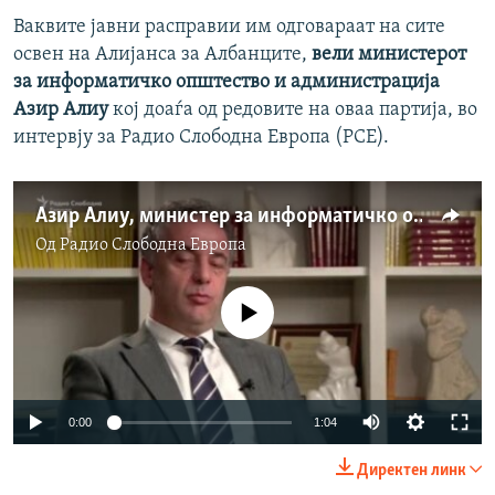
Ваквите јавни расправии им одговараат на сите
освен на Алијанса за Албанците,
вели министерот
за информатичко општество и администрација
Азир Алиу
кој доаѓа од редовите на оваа партија, во
интервју за Радио Слободна Европа (РСЕ).
Азир Алиу, министер за информатичко општество и администрација
Од
Радио Слободна Eвропа
No media source currently available
Auto
0:00
1:04
240p
Директен линк
360p