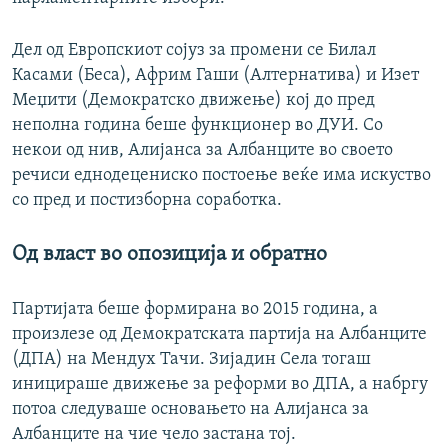
Дел од Европскиот сојуз за промени се Билал
Касами (Беса), Африм Гаши (Алтернатива) и Изет
Меџити (Демократско движење) кој до пред
неполна година беше функционер во ДУИ. Со
некои од нив, Алијанса за Албанците во своето
речиси еднодецениско постоење веќе има искуство
со пред и постизборна соработка.
Од власт во опозиција и обратно
Партијата беше формирана во 2015 година, а
произлезе од Демократската партија на Албанците
(ДПА) на Мендух Тачи. Зијадин Села тогаш
иницираше движење за реформи во ДПА, а набргу
потоа следуваше основањето на Алијанса за
Албанците на чие чело застана тој.