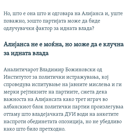
Auto
240p
360p
480p
480p
Но, што е она што и одговара на Алијанса и, уште
поважно, зошто партијата може да биде
720p
720p
1080p
одлучувачки фактор за идната влада?
1080p
Алијанса не е моќна, но може да е клучна
за идната влада
Аналитичарот Владимир Божиновски од
Институтот за политички истражувања, кој
спроведува испитување на јавните мислења и ги
мерки рејтинзите на партиите, смета дека
важноста на Алијансата како трет играч во
албанскиот блок политички партии произлегуваа
оттаму што владејачката ДУИ води на анкетите
наспроти обединетата опозиција, но не убедливо
како што било претходно.