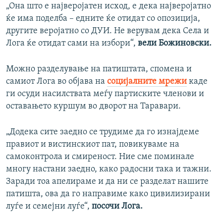
„Она што е најверојатен исход, е дека најверојатно
ќе има поделба – едните ќе отидат со опозиција,
другите веројатно со ДУИ. Не верувам дека Села и
Лога ќе отидат сами на избори“,
вели Божиновски.
Можно разделување на патиштата, спомена и
самиот Лога во објава на
социјалните мрежи
каде
ги осуди насилствата меѓу партиските членови и
оставањето куршум во дворот на Таравари.
„Додека сите заедно се трудиме да го изнајдеме
правиот и вистинскиот пат, повикуваме на
самоконтрола и смиреност. Ние сме поминале
многу настани заедно, како радосни така и тажни.
Заради тоа апелираме и да ни се разделат нашите
патишта, ова да го направиме како цивилизирани
луѓе и семејни луѓе“,
посочи Лога.