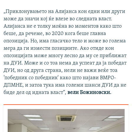
„Приклонувањето на Алијанса кон едни или други
може да значи кој ќе влезе во следната власт.
Алијанса не е толку моќна во моментов како што
беше, да речеме, во 2020 кога беше главна
опозиција. Но, има гласачко тело и може во голема
мера да ги измести позициите. Ако отиде кон
опозицијата може многу лесно да му се приближат
на ДУИ. Може и со тоа нема да успеат да ја победат
ДУИ, но од друга страна, нели не важи веќе тоа
’победник со победник‘ како што најави ВМРО-
ДПМНЕ, и затоа тука има големи шанси ДУИ да не
биде дел од идната власт“,
вели Божиновски.