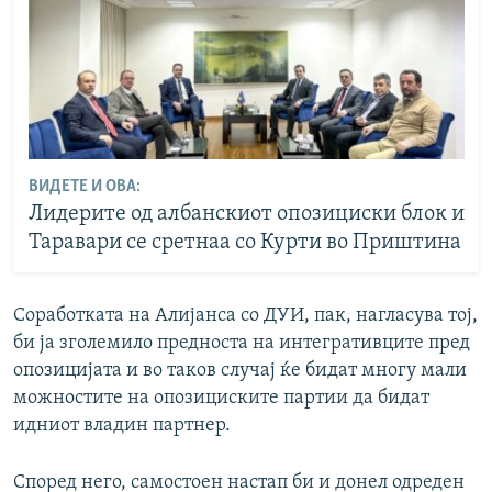
ВИДЕТЕ И ОВА:
Лидерите од албанскиот опозициски блок и
Таравари се сретнаа со Курти во Приштина
Соработката на Алијанса со ДУИ, пак, нагласува тој,
би ја зголемило предноста на интегративците пред
опозицијата и во таков случај ќе бидат многу мали
можностите на опозициските партии да бидат
идниот владин партнер.
Според него, самостоен настап би и донел одреден