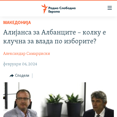
Достапни
линкови
Оди
МАКЕДОНИЈА
на
МАКЕДОНИЈА
Алијанса за Албанците – колку е
содржината
СВЕТ
Оди
клучна за влада по изборите?
ВИЗУЕЛНО
на
главната
Александар Самарџиски
ВЕСТИ
навигација
февруари 06, 2024
ШТО ТРЕБА ДА ЗНАЕТЕ
Премини
на
ПРИЈАВИ СЕ ЗА ЊУЗЛЕТЕР
Сподели
пребарување
ПОДКАСТ ЗОШТО?
СЛЕДЕТЕ НЕ