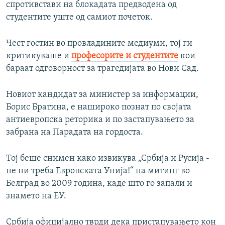
спротивстави на блокадата предводена од
студентите уште од самиот почеток.
Чест гостин во провладините медиуми, тој ги
критикуваше и
професорите и студентите
кои
бараат одговорност за трагедијата во Нови Сад.
Новиот кандидат за министер за информации,
Борис Братина, е нашироко познат по својата
антиевропска реторика и по застапувањето за
забрана на Парадата на гордоста.
Тој беше снимен како извикува „Србија и Русија -
не ни треба Европската Унија!“ на митинг во
Белград во 2009 година, каде што го запали и
знамето на ЕУ.
Србија официјално тврди дека пристапувањето кон