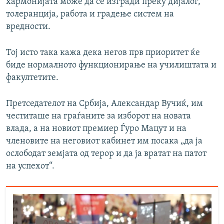
хармонијата може да се изгради преку дијалог,
толеранција, работа и градење систем на
вредности.
Тој исто така кажа дека негов прв приоритет ќе
биде нормалното функционирање на училиштата и
факултетите.
Претседателот на Србија, Александар Вучиќ, им
честиташе на граѓаните за изборот на новата
влада, а на новиот премиер Ѓуро Мацут и на
членовите на неговиот кабинет им посака „да ја
ослободат земјата од терор и да ја вратат на патот
на успехот“.