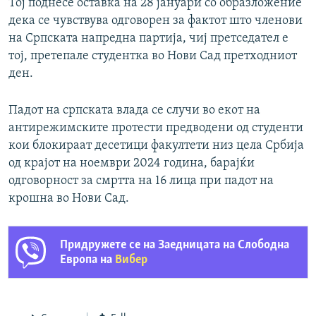
Тој поднесе оставка на 28 јануари со образложение
дека се чувствува одговорен за фактот што членови
на Српската напредна партија, чиј претседател е
тој, претепале студентка во Нови Сад претходниот
ден.
Падот на српската влада се случи во екот на
антирежимските протести предводени од студенти
кои блокираат десетици факултети низ цела Србија
од крајот на ноември 2024 година, барајќи
одговорност за смртта на 16 лица при падот на
крошна во Нови Сад.
Придружете се на Заедницата на Слободна
Европа на
Вибер