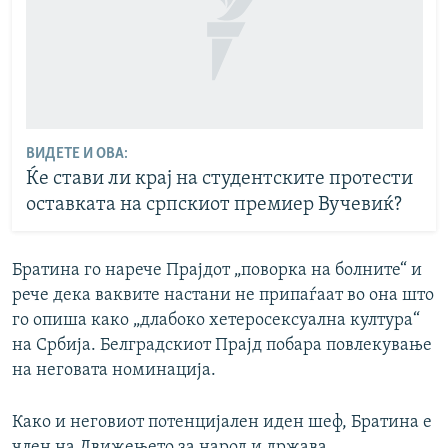
ВИДЕТЕ И ОВА:
Ќе стави ли крај на студентските протести
оставката на српскиот премиер Вучевиќ?
Братина го нарече Прајдот „поворка на болните“ и
рече дека ваквите настани не припаѓаат во она што
го опиша како „длабоко хетеросексуална култура“
на Србија. Белградскиот Прајд побара повлекување
на неговата номинација.
Како и неговиот потенцијален иден шеф, Братина е
член на Движењето за народ и држава.