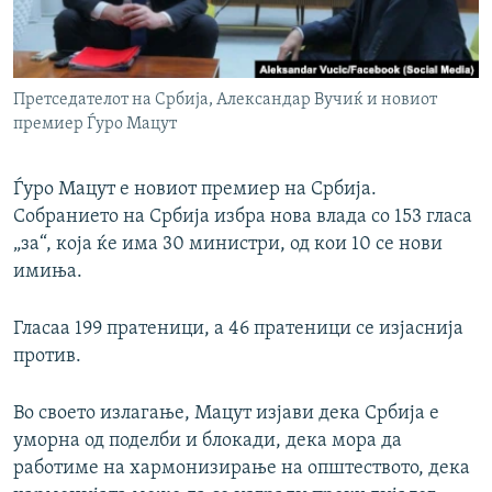
РСЕ веб страници
Претседателот на Србија, Александар Вучиќ и новиот
премиер Ѓуро Мацут
Ѓуро Мацут е новиот премиер на Србија.
Собранието на Србија избра нова влада со 153 гласа
„за“, која ќе има 30 министри, од кои 10 се нови
имиња.
Гласаа 199 пратеници, а 46 пратеници се изјаснија
против.
Во своето излагање, Мацут изјави дека Србија е
уморна од поделби и блокади, дека мора да
работиме на хармонизирање на општеството, дека