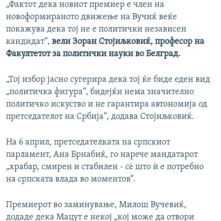
„Фактот дека новиот премиер е член на
новоформираното движење на Вучиќ веќе
покажува дека тој не е политички независен
кандидат“,
вели Зоран Стојиљковиќ, професор на
Факултетот за политички науки во Белград.
„Тој избор јасно сугерира дека тој ќе биде еден вид
„политичка фигура“, бидејќи нема значително
политичко искуство и не гарантира автономија од
претседателот на Србија“, додава Стојиљковиќ.
На 6 април, претседателката на српскиот
парламент, Ана Брнабиќ, го нарече мандатарот
„храбар, смирен и стабилен - сè што ѝ е потребно
на српската влада во моментов“.
Премиерот во заминување, Милош Вучевиќ,
додаде дека Мацут е некој „кој може да отвори