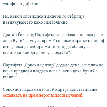
социјален дијалог“.
Но, некои опозициски лидери го отфрлија
назначувањето како симболично.
Драган Ѓилас од Партијата за слобода и правда рече
дека Вучиќ „купува време“ со номинирање на некој
што „нема да избира министри, да обликува
политика или да донесува одлуки“.
Партијата „Српски центар“ додаде дека „не е важно
кој ја предводи владата кога е јасно дека Вучиќ е
главен“.
Српскиот парламент на 19 март ја констатираше
оставката на премиерот Милош Вучевиќ.