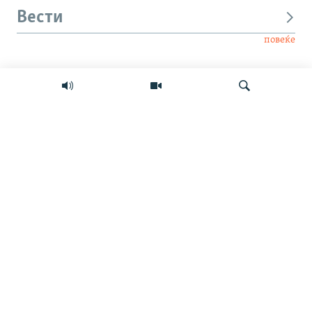
Вести
повеќе
Интервју
Свет
Барај
Мултимедиа
СЛЕДЕТЕ НЕ