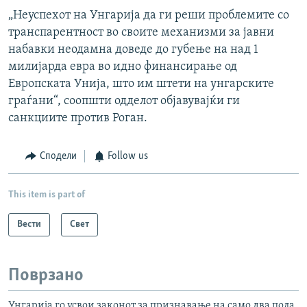
„Неуспехот на Унгарија да ги реши проблемите со
транспарентност во своите механизми за јавни
набавки неодамна доведе до губење на над 1
милијарда евра во идно финансирање од
Европската Унија, што им штети на унгарските
граѓани“, соопшти одделот објавувајќи ги
санкциите против Роган.
Сподели
Follow us
This item is part of
Вести
Свет
Поврзано
Унгарија го усвои законот за признавање на само два пола