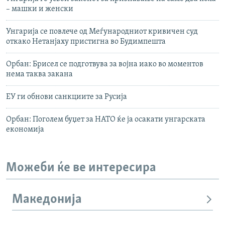
– машки и женски
Унгарија се повлече од Меѓународниот кривичен суд
откако Нетанјаху пристигна во Будимпешта
Орбан: Брисел се подготвува за војна иако во моментов
нема таква закана
ЕУ ги обнови санкциите за Русија
Орбан: Поголем буџет за НАТО ќе ја осакати унгарската
економија
Можеби ќе ве интересира
Македонија