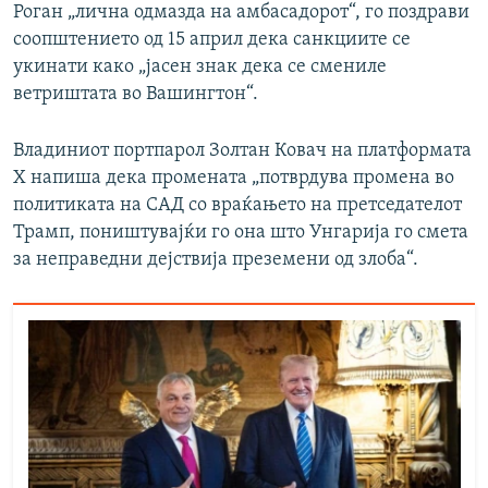
Роган „лична одмазда на амбасадорот“, го поздрави
соопштението од 15 април дека санкциите се
укинати како „јасен знак дека се смениле
ветриштата во Вашингтон“.
Владиниот портпарол Золтан Ковач на платформата
X напиша дека промената „потврдува промена во
политиката на САД со враќањето на претседателот
Трамп, поништувајќи го она што Унгарија го смета
за неправедни дејствија преземени од злоба“.