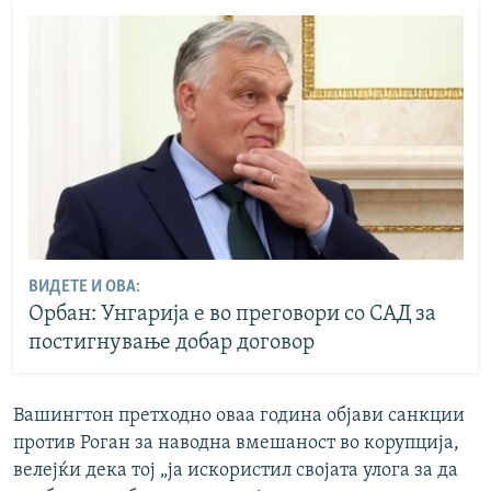
ВИДЕТЕ И ОВА:
Орбан: Унгарија е во преговори со САД за
постигнување добар договор
Вашингтон претходно оваа година објави санкции
против Роган за наводна вмешаност во корупција,
велејќи дека тој „ја искористил својата улога за да