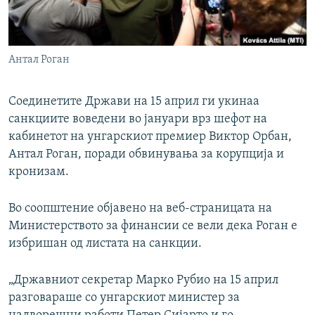
РСЕ веб страници
Антал Роган
Соединетите Држави на 15 април ги укинаа
санкциите воведени во јануари врз шефот на
кабинетот на унгарскиот премиер Виктор Орбан,
Антал Роган, поради обвинувања за корупција и
кронизам.
Во соопштение објавено на веб-страницата на
Министерството за финансии се вели дека Роган е
избришан од листата на санкции.
„Државниот секретар Марко Рубио на 15 април
разговараше со унгарскиот министер за