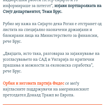
надворешни работи Петер Сијарто и го
информираше за потегот“,
изјави портпаролката на
Стејт департментот, Теми Брус.
Рубио му кажа на Сијарто дека Роган е отстранет од
листата на специјално назначени државјани и
блокирани лица на Министерството за финансии,
рече Брус.
„Двајцата, исто така, разговараа за зајакнување на
усогласувањето на САД и Унгарија по критични
прашања и можности за економска соработка“,
рече Брус.
Орбан и неговата партија Фидес
се меѓу
најгласните поддржувачи на американскиот
претседател Доналд Трамп во Европа.