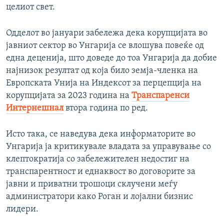
целиот свет.
Одделот во јануари забележа дека корупцијата во
јавниот сектор во Унгарија се влошува повеќе од
една деценија, што доведе до тоа Унгарија да добие
најнизок резултат од која било земја-членка на
Европската Унија на Индексот за перцепција на
корупцијата за 2023 година на
Транспаренси
Интернешнал
втора година по ред.
Исто така, се наведува дека информаторите во
Унгарија ја критикувале владата за управување со
клептократија со забележителен недостиг на
транспарентност и еднаквост во договорите за
јавни и приватни трошоци склучени меѓу
администратори како Роган и лојални бизнис
лидери.