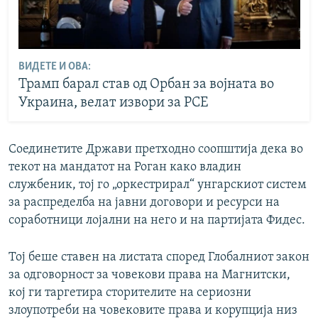
ВИДЕТЕ И ОВА:
Трамп барал став од Орбан за војната во
Украина, велат извори за РСЕ
Соединетите Држави претходно соопштија дека во
текот на мандатот на Роган како владин
службеник, тој го „оркестрирал“ унгарскиот систем
за распределба на јавни договори и ресурси на
соработници лојални на него и на партијата Фидес.
Тој беше ставен на листата според Глобалниот закон
за одговорност за човекови права на Магнитски,
кој ги таргетира сторителите на сериозни
злоупотреби на човековите права и корупција низ