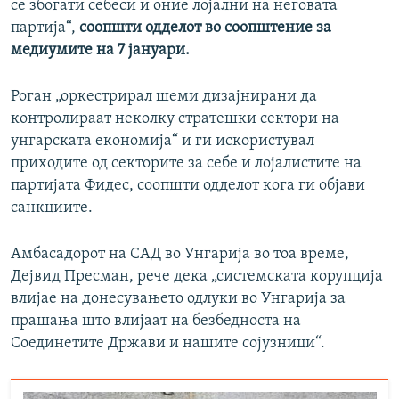
се збогати себеси и оние лојални на неговата
партија“,
соопшти одделот во соопштение за
медиумите на 7 јануари.
Роган „оркестрирал шеми дизајнирани да
контролираат неколку стратешки сектори на
унгарската економија“ и ги искористувал
приходите од секторите за себе и лојалистите на
партијата Фидес, соопшти одделот кога ги објави
санкциите.
Амбасадорот на САД во Унгарија во тоа време,
Дејвид Пресман, рече дека „системската корупција
влијае на донесувањето одлуки во Унгарија за
прашања што влијаат на безбедноста на
Соединетите Држави и нашите сојузници“.