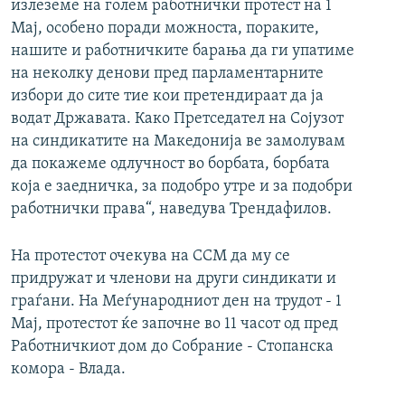
излеземе на голем работнички протест на 1
Мај, особено поради можноста, пораките,
нашите и работничките барања да ги упатиме
на неколку денови пред парламентарните
избори до сите тие кои претендираат да ја
водат Државата. Како Претседател на Сојузот
на синдикатите на Македонија ве замолувам
да покажеме одлучност во борбата, борбата
која е заедничка, за подобро утре и за подобри
работнички права“, наведува Трендафилов.
На протестот очекува на ССМ да му се
придружат и членови на други синдикати и
граѓани. На Меѓународниот ден на трудот - 1
Мај, протестот ќе започне во 11 часот од пред
Работничкиот дом до Собрание - Стопанска
комора - Влада.