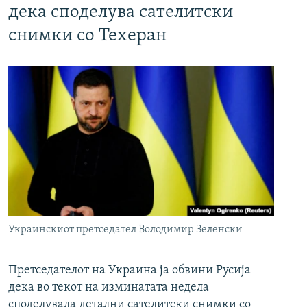
дека споделува сателитски
снимки со Техеран
Украинскиот претседател Володимир Зеленски
Претседателот на Украина ја обвини Русија
дека во текот на изминатата недела
споделувала детални сателитски снимки со