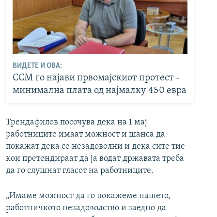
ВИДЕТЕ И ОВА:
ССМ го најави првомајскиот протест -
минимална плата од најмалку 450 евра
Трендафилов посочува дека на 1 мај
работниците имаат можност и шанса да
покажат дека се незадоволни и дека сите тие
кои претендираат да ја водат државата треба
да го слушнат гласот на работниците.
„Имаме можност да го покажеме нашето,
работничкото незадоволство и заедно да