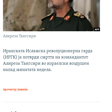
Алиреза Тангсири
Иранската Исламска револуционерна гарда
(ИРГК) ја потврди смртта на командантот
Алиреза Тангсири во израелски воздушен
напад минатата недела.
прочитај повеќе