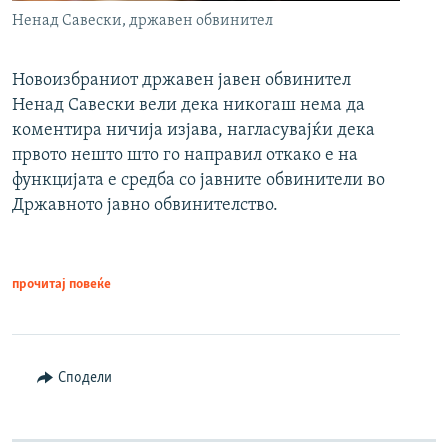
Ненад Савески, државен обвинител
Новоизбраниот државен јавен обвинител
Ненад Савески вели дека никогаш нема да
коментира ничија изјава, нагласувајќи дека
првото нешто што го направил откако е на
функцијата е средба со јавните обвинители во
Државното јавно обвинителство.
прочитај повеќе
Сподели