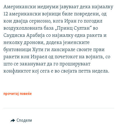
Американски медиуми јавуваат дека најмалку
12 американски војници биле повредени, од
кои двајца сериозно, кога Иран го погодил
воздухопловната база „Принц Султан“ во
Саудиска Арабија со најмалку една ракета и
неколку дронови, додека јеменските
бунтовници Хути ги лансирале своите први
ракети кон Израел од почетокот на војната, со
што се закануваат да го прошируваат
конфликтот кој сега е во својата петта недела.
прочитај повеќе
Сподели