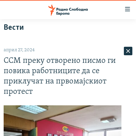
Достапни
линкови
Оди
Вести
на
МАКЕДОНИЈА
содржината
СВЕТ
Оди
април 27, 2024
ВИЗУЕЛНО
на
ССМ преку отворено писмо ги
главната
ВЕСТИ
навигација
повика работниците да се
ШТО ТРЕБА ДА ЗНАЕТЕ
Премини
приклучат на првомајскиот
на
ПРИЈАВИ СЕ ЗА ЊУЗЛЕТЕР
протест
пребарување
ПОДКАСТ ЗОШТО?
СЛЕДЕТЕ НЕ