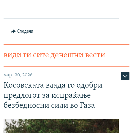
Сподели
види ги сите денешни вести
март 30, 2026
Косовската влада го одобри
предлогот за испраќање
безбедносни сили во Газа