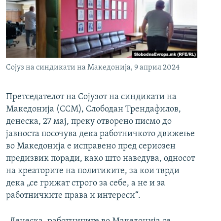
РСЕ веб страници
Сојуз на синдикати на Македонија, 9 април 2024
Претседателот на Сојузот на синдикати на
Македонија (ССМ), Слободан Трендафилов,
денеска, 27 мај, преку отворено писмо до
јавноста посочува дека работничкото движење
во Македонија е исправено пред сериозен
предизвик поради, како што наведува, односот
на креаторите на политиките, за кои тврди
дека „се грижат строго за себе, а не и за
работничките права и интереси“.