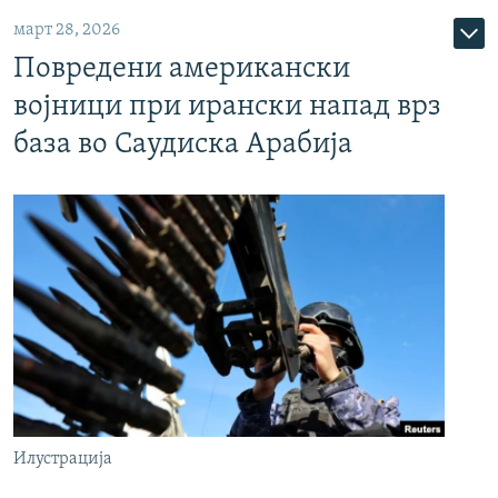
март 28, 2026
Повредени американски
војници при ирански напад врз
база во Саудиска Арабија
Илустрација