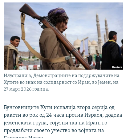
Илустрација, Демонстрациите на поддржувачите на
Хутите во знак на солидарност со Иран, во Јемен, на
27 март 2026 година.
Бунтовниците Хути испалија втора серија од
ракети во рок од 24 часа против Израел, додека
јеменската група, сојузничка на Иран, го
продлабочи своето учество во војната на