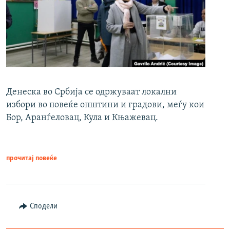
Денеска во Србија се одржуваат локални
избори во повеќе општини и градови, меѓу кои
Бор, Аранѓеловац, Кула и Књажевац.
прочитај повеќе
Сподели