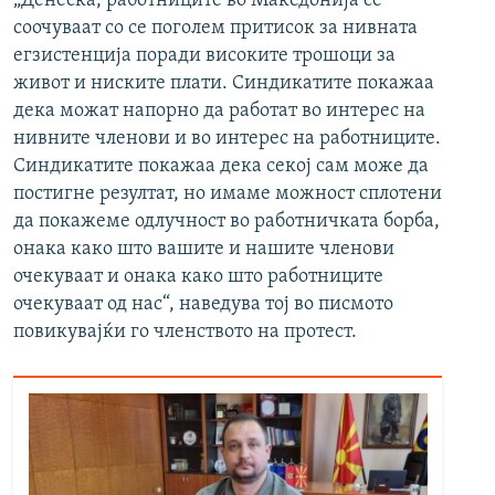
„Денеска, работниците во Македонија се
соочуваат со се поголем притисок за нивната
егзистенција поради високите трошоци за
живот и ниските плати. Синдикатите покажаа
дека можат напорно да работат во интерес на
нивните членови и во интерес на работниците.
Синдикатите покажаа дека секој сам може да
постигне резултат, но имаме можност сплотени
да покажеме одлучност во работничката борба,
онака како што вашите и нашите членови
очекуваат и онака како што работниците
очекуваат од нас“, наведува тој во писмото
повикувајќи го членството на протест.