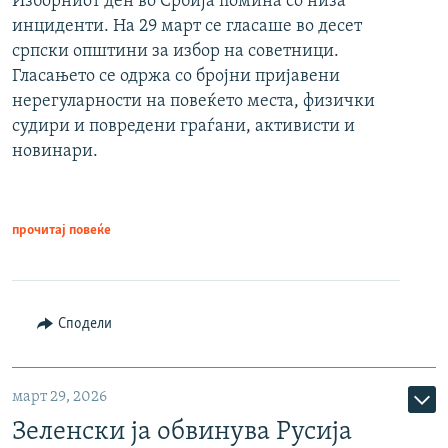
Изборниот ден во Србија помина со низа
инциденти. На 29 март се гласаше во десет
српски општини за избор на советници.
Гласањето се одржа со бројни пријавени
нерегуларности на повеќето места, физички
судири и повредени граѓани, активисти и
новинари.
прочитај повеќе
Сподели
март 29, 2026
Зеленски ја обвинува Русија