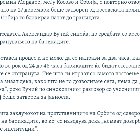
ремин Мердаре, меѓу Косово и Србија, е повторно отво
како на 27 декември беше затворен од косовската поли
 Србија го блокираа патот до границата.
седател Александар Вучиќ синоќа, по средбата со кос
транувањето на барикадите.
оставен процес и не може да се направи за два часа, к
о во рок од 24 до 48 часа барикадите ќе бидат отстране
е се отстранува. Тие што си играат со самото постоење
а знаат дека, како што не го дозволивме сега, нема да
на“, рече Вучиќ по синоќешниот разговор со учесницит
ј беше затворен за јавноста.
ита заклучокот на претставниците на Србите од северо
на барикадите, во кој се наведува дека „немаат доверб
 институции“.