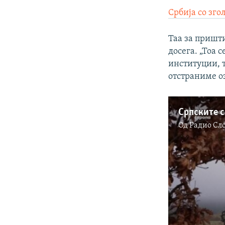
Србија со зго
Таа за пришт
досега. „Тоа
институции, т
отстраниме оз
Српските с
Од
Радио Сл