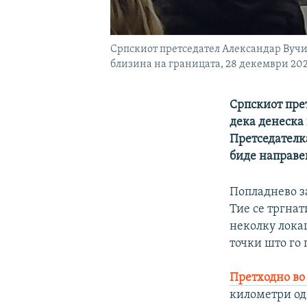
Српскиот претседател Александар Вучиќ 
близина на границата, 28 декември 20
Српскиот прет
дека денеска 
Претседателка
биде направен
Попладнево за
Тие се тргнат
неколку лока
точки што го 
Претходно во
километри од