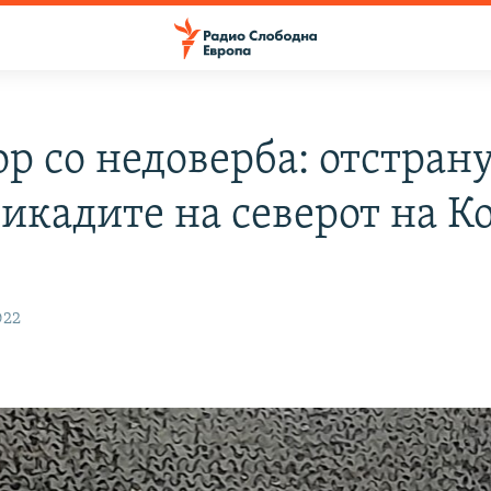
ор со недоверба: отстран
рикадите на северот на К
022