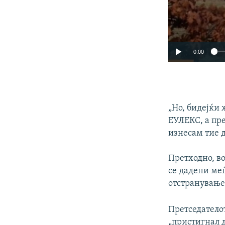
0:00
„Но, бидејќи 
ЕУЛЕКС, а пре
изнесам тие д
Претходно, во
се дадени ме
отстранување
Претседатело
„пристигнал 