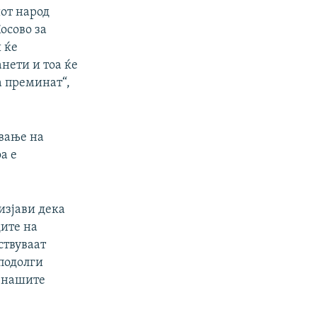
от народ
осово за
 ќе
нети и тоа ќе
а преминат“,
авање на
а е
изјави дека
дите на
ствуваат
 подолги
а нашите