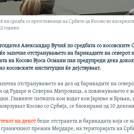
на средба со претставници на Србите од Косово во касарната 
22 година
седател Александар Вучиќ по средбата со косовските 
ќе започне отстранувањето на барикадите на северот 
та на Косово Вјоса Османи пак предупреди дека докол
о косовските институции ќе дејствуваат.
почна отстранувањето на дел од барикадите на северо
и од Рударе и Северна Митровица, а повлекувањето е в
ции. Главните патишта кои водат кон Јариње и Брњак,
поврзуваат Косово со Србија, се блокирани од 10 декем
 текот на денот
беше отстранета и барикадата која се 
 граничниот премин Мердаре, на територијата на Срби