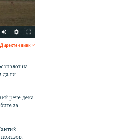
Auto
240p
Директен линк
SHARE
360p
480p
рсоналот на
 да ги
720p
1080p
учиќ рече дека
бите за
px
width
Пантиќ
 притвор.