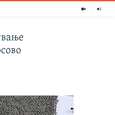
ување
осово