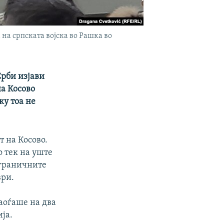
на српската војска во Рашка во
Срби изјави
на Косово
ку тоа не
т на Косово.
о тек на уште
 граничните
ври.
наоѓаше на два
ја.