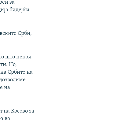
рен за
ција бидејќи
овските Срби,
ако што некои
ти. Но,
 на Србите на
 дозволиме
е на
т на Косово за
а во