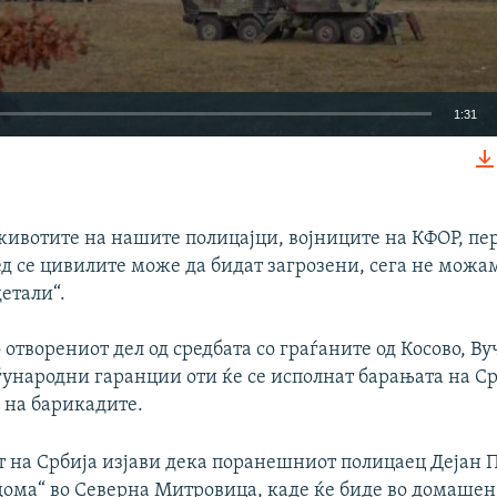
1:31
EMBED
животите на нашите полицајци, војниците на КФОР, пе
д се цивилите може да бидат загрозени, сега не можам
етали“.
Auto
240p
360p
480p
 отворениот дел од средбата со граѓаните од Косово, В
720p
1080p
ѓународни гаранции оти ќе се исполнат барањата на Ср
 на барикадите.
т на Србија изјави дека поранешниот полицаец Дејан 
дома“ во Северна Митровица, каде ќе биде во домашен