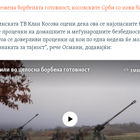
лемена борбената готовност, косовските Срби со нови 
инската ТВ Клан Косова оцени дека ова се најопасните
 се проценки на домашните и меѓународните безбеднос
оа се доверливи проценки од кои по една недела ќе мо
наката за тајност“, рече Османи, додавајќи:
или во целосна борбена готовност
EMB
ободна Eвропа
No media source currently available