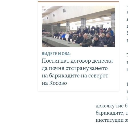
ВИДЕТЕ И ОВА:
Постигнат договор денеска
да почне отстранувањето
на барикадите на северот
на Косово
доколку тие б
барикадите, т
институции з