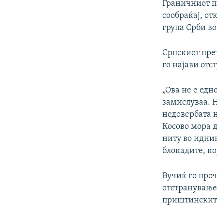
Граничниот п
сообраќај, от
група Срби во
Српскиот прет
го најави отс
„Ова не е едн
замислуваа. Н
недовербата н
Косово мора д
ниту во идни
блокадите, ко
Вучиќ го проч
отстранување 
приштинските