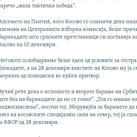
нарече „мала тактичка победа“.
Апсењето на Пантиќ, кого Косово го сомничи дека нап
членови на Централната изборна комисија, беше прич
барикадите што српските претставници ги поставија на
Косово на 10 декември.
Неговото ослободување беше еден од условите за отстр
блокадите, а на 28 декември властите на Косово му ја 
мерката од полициски во куќен притвор.
Вучиќ рече дека е исполнето и второто барање на Србит
што беа на барикадите да не се гонат“. „Тоа го имаме 
недвосмислено“, посочи тој. Зборувајќи за барањето да 
влез на косовските специјални сили на север, тој ја спо
на КФОР од 28 декември.