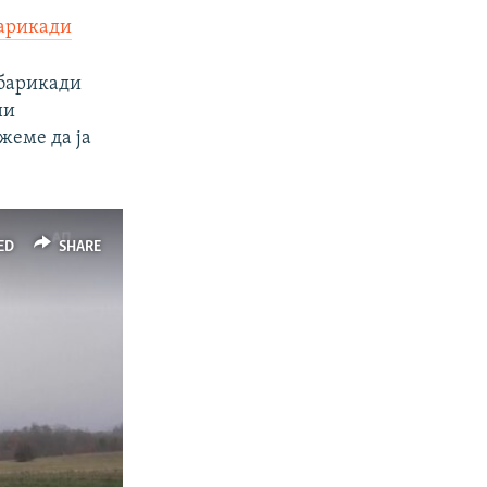
барикади
 барикади
ни
жеме да ја
ED
SHARE