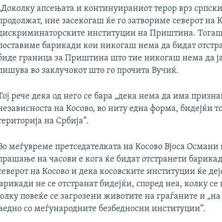
„Доколку апсењата и континуираниот терор врз српски
продолжат, ние засекогаш ќе го затвориме северот на К
дискриминаторските институции на Приштина. Тогаш
поставиме барикади кои никогаш нема да бидат отстра
биде граница за Приштина што тие никогаш нема да ј
пишува во заклучокот што го прочита Вучиќ.
Тој рече дека од него се бара „дека нема да има призн
независноста на Косово, во ниту една форма, бидејќи то
територија на Србија“.
Во меѓувреме претседателката на Косово Вјоса Османи 
прашање на часови е кога ќе бидат отстранети барика
северот на Косово и дека косовските институции ќе деј
арикади не се отстранат бидејќи, според неа, колку се
олку повеќе се загрозени животите на граѓаните и „н
аедно со меѓународните безбедносни институции“.