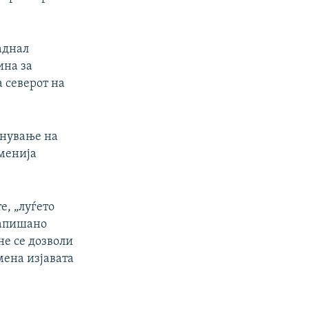
аднал
ина за
 северот на
анување на
сменија
е, „луѓето
напишано
не се дозволи
мена изјавата