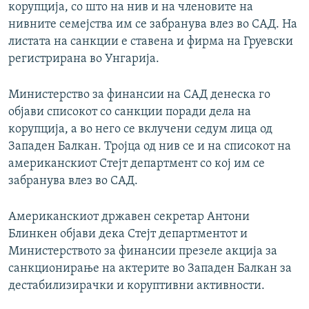
корупција, со што на нив и на членовите на
нивните семејства им се забранува влез во САД. На
листата на санкции е ставена и фирма на Груевски
регистрирана во Унгарија.
Министерство за финансии на САД денеска го
објави списокот со санкции поради дела на
корупција, а во него се вклучени седум лица од
Западен Балкан. Тројца од нив се и на списокот на
американскиот Стејт департмент со кој им се
забранува влез во САД.
Американскиот државен секретар Антони
Блинкен објави дека Стејт департментот и
Министерството за финансии презеле акција за
санкционирање на актерите во Западен Балкан за
дестабилизирачки и коруптивни активности.