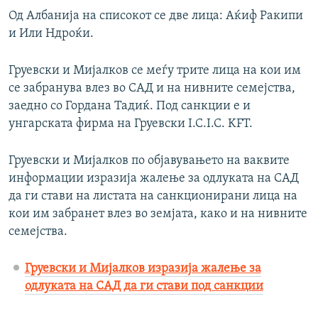
Од Албанија на списокот се две лица: Аќиф Ракипи
и Или Ндроќи.
Груевски и Мијалков се меѓу трите лица на кои им
се забранува влез во САД и на нивните семејства,
заедно со Гордана Тадиќ. Под санкции е и
унгарската фирма на Груевски I.C.I.C. KFT.
Груевски и Мијалков по објавувањето на ваквите
информации изразија жалење за одлуката на САД
да ги стави на листата на санкционирани лица на
кои им забранет влез во земјата, како и на нивните
семејства.
Груевски и Мијалков изразија жалење за
одлуката на САД да ги стави под санкции