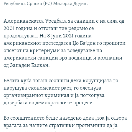
Република Српска (РС) Милорад Додик.
Американскатса Уредбата за санкции е на сила од
2001 година и оттогаш тие редовно се
продолжуваат. На 8 јуни 2021 година
американскиот претседател Џо Бајден го прошири
опсегот на критериуми за воведување на
американски санкции врз поединци и компании
од Западен Балкан.
Белата куќа тогаш соопшти дека корупцијата го
нарушува економскиот раст, го олеснува
организираниот криминал и ја поткопува
довербата во демократските процеси.
Во соопштението беше наведено дека „тоа ја отвора
вратата за нашите стратешки противници да ја