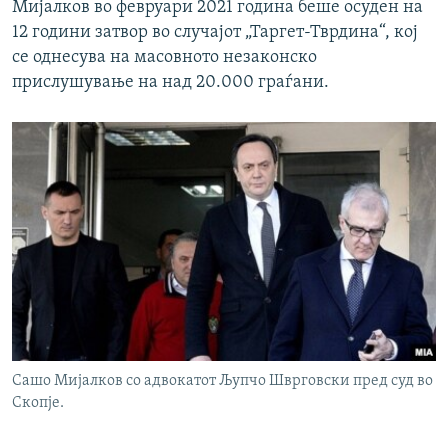
Мијалков во февруари 2021 година беше осуден на
12 години затвор во случајот „Таргет-Тврдина“, кој
се однесува на масовното незаконско
прислушување на над 20.000 граѓани.
Сашо Мијалков со адвокатот Љупчо Шврговски пред суд во
Скопје.