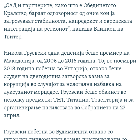
„САД и партнерите, како што е Обединетото
Кралство, бараат одговорност од оние кои ја
загрозуваат стабилноста, напредокот и европската
интеграција на регионот“, напиша Блинкен на
Твитер.
Никола Груевски една деценија беше премиер на
Македонија: од 2006 до 2016 година. Тој во ноември
2018 година побегна во Унгарија, откако беше
осуден на двегодишна затворска казна за
корупција во случајот за нелегална набавка на
луксузниот мерцедес. Груевски беше обвинет во
неколку предмети: ТНТ, Титаник, Траекторија и за
организирање насилствата во Собранието на 27
април.
Груевски побегна во Будимпешта откако со
унгарски дипломатски возила придружувани со