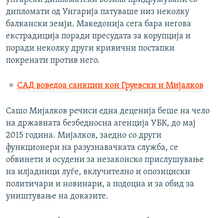
дипломати од Унгарија патуваше низ неколку
балкански земји. Македонија сега бара негова
екстрадиција поради пресудата за корупција и
поради неколку други кривични постапки
покренати против него.
САД воведоа санкции кон Груевски и Мијалков
Сашо Мијалков речиси една деценија беше на чело
на државната безбедносна агенција УБК, до мај
2015 година. Мијалков, заедно со други
функционери на разузнавачката служба, се
обвинети и осудени за незаконско прислушување
на илјадници луѓе, вклучително и опозициски
политичари и новинари, а подоцна и за обид за
уништување на доказите.