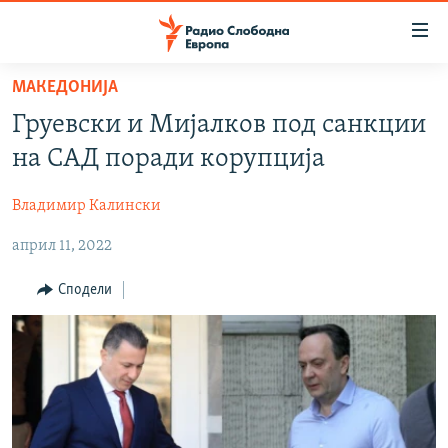
Достапни
линкови
Оди
МАКЕДОНИЈА
на
МАКЕДОНИЈА
Груевски и Мијалков под санкции
содржината
СВЕТ
Оди
на САД поради корупција
ВИЗУЕЛНО
на
главната
Владимир Калински
ВЕСТИ
навигација
април 11, 2022
ШТО ТРЕБА ДА ЗНАЕТЕ
Премини
на
ПРИЈАВИ СЕ ЗА ЊУЗЛЕТЕР
Сподели
пребарување
ПОДКАСТ ЗОШТО?
СЛЕДЕТЕ НЕ