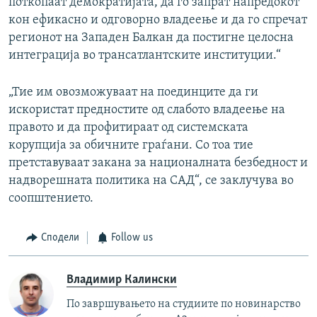
поткопаат демократијата, да го запрат напредокот
кон ефикасно и одговорно владеење и да го спречат
регионот на Западен Балкан да постигне целосна
интеграција во трансатлантските институции.“
„Тие им овозможуваат на поединците да ги
искористат предностите од слабото владеење на
правото и да профитираат од системската
корупција за обичните граѓани. Со тоа тие
претставуваат закана за националната безбедност и
надворешната политика на САД“, се заклучува во
соопштението.
Сподели
Follow us
Владимир Калински
По завршувањето на студиите по новинарство