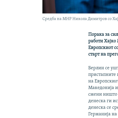
Средба на МНР Никола Димитров со Хај
Порака за си
работи Хајко 
Европскиот со
старт на прег
Берлин се ушт
пристапните п
на Европскиот
Македонија и 
смени ништо к
денеска ги и
денеска се ср
Германија на