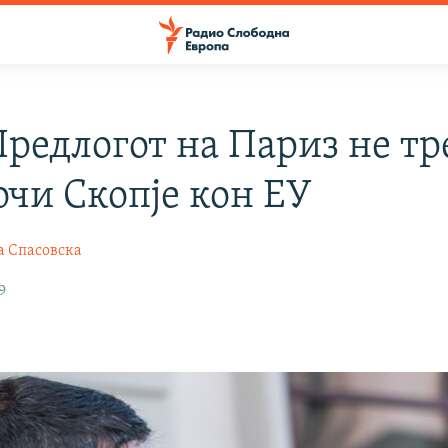
Предлогот на Париз не тр
очи Скопје кон ЕУ
а Спасовска
9