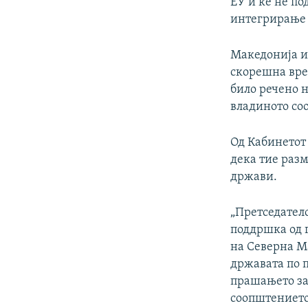
ЕУ и ќе не п
интегрирање 
Македонија и 
скорешна вре
било речено н
владиното со
Од Кабинетот 
дека тие раз
држави.
„Претседател
поддршка од 
на Северна Ма
државата по п
прашањето за 
соопштението