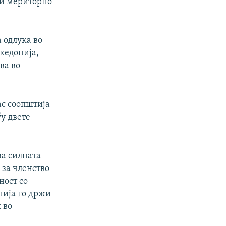
 и мериторно
 одлука во
кедонија,
ва во
ас соопштија
у двете
за силната
 за членство
ност со
нија го држи
 во