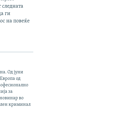
т следната
да ги
ос на повеќе
на. Од јуни
 Европа од
професионално
ија за
 новинар во
филен криминал