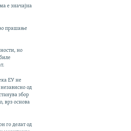
ма е значајна
а во прашање
лности, но
 биле
т.
ека ЕУ не
 независно од
станува збор
о, врз основа
н го делат од