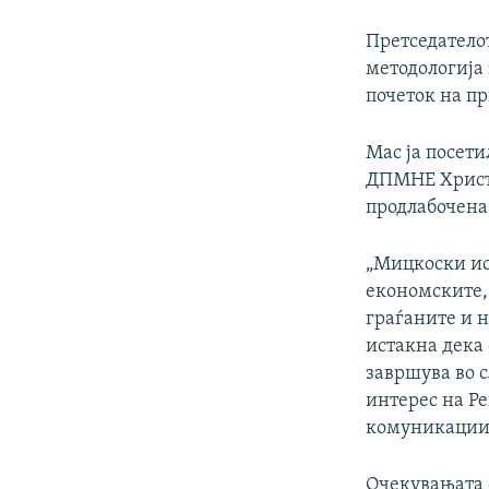
Претседатело
методологија 
почеток на п
Мас ја посети
ДПМНЕ Христи
продлабочена
„Мицкоски ис
економските,
граѓаните и 
истакна дека 
завршува во с
интерес на Ре
комуникации
Очекувањата 