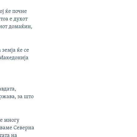
ој ќе почне
тоа е духот
виот домаќин,
 земја ќе се
 Македонија
авдата,
ржава, за што
се многу
уваме Северна
тата на