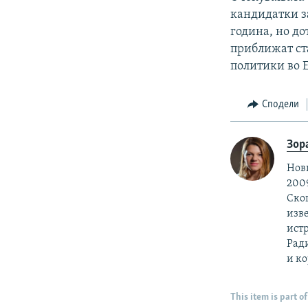
кандидатки за
година, но до
приближат ст
политики во 
Сподели
Зор
Нови
2009
Скоп
изве
ист
Рад
и ко
This item is part of