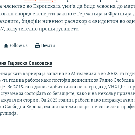
 членство во Европската унија да биде усвоена до мар
тогаш според експерти важно е Германија и Франција 
авовите, бидејќи нивниот расчекор е евидентен во одн
ЕУ, вклучително проширувањето.
Follow us
Печати
ана Гаџовска Спасовска
нарската кариера ја започна во А1 телевизија во 2008-та годи
-та година работи како постојан дописник за Радио Слободна
је. Во 2015-та година е добитничка на награда од УНХЦР за 
стување за состојбата со бегалците, како и на неколку признан
ражувачки стории. Од 2023 година работи како истражувачки
ио Слободна Европа, главно на теми поврзани со високо-про
рупција.