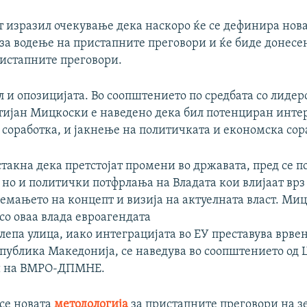
т изразил очекување дека наскоро ќе се дефинира нов
за водење на пристапните преговори и ќе биде донесен
ристапните преговори.
л и опозицијата. Во соопштението по средбата со лиде
јан Мицкоски е наведено дека бил потенциран интер
 соработка, и јакнење на политичката и економска сор
такна дека претстојат промени во државата, пред се п
 но и политички потфрлања на Владата кои влијаат врз
немањето на концепт и визија на актуелната власт. Ми
со оваа влада евроагендата
лепа улица, иако интеграцијата во ЕУ преставува врве
публика Македонија, се наведува во соопштението од 
 на ВМРО-ДПМНЕ.
се новата
методологија
за пристапните преговори на з