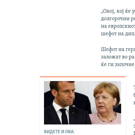
„Оној, кој ќе
долгорочни ре
на европскиот
шефот на дип
Шефот на герм
заложат во ра
ќе ги започне
ВИДЕТЕ И ОВА: