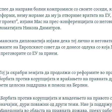
 успее да направи болни компромиси со своите соседи, к
форми, нему мораме да му ја отвориме вратата на ЕУ, 
 проект“, изјави Мас на прес-конференцијата со него
ломатијата Никола Димитров.
анската дипломатија изјави дека тој лично и неговата
мките на Европскиот совет да се донесе одлука со која
 преговорите со ЕУ за прием.
Тој ја охрабри земјата да продолжи со реформите во пр
борбата против корупцијата и враќањето на правната д
вети целосна поддршка и помош на Берлин.
„Борбата против корупцијата и владеењето на правото 
значајни, дури поважни од други теми. Ние ја поддрж
Македонија во областа на правната држава, преку рабо