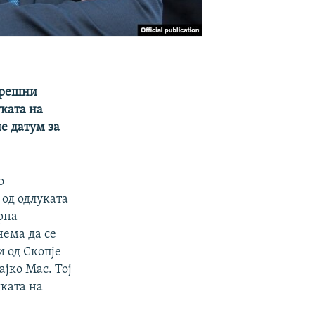
орешни
уката на
е датум за
о
 од одлуката
рна
нема да се
и од Скопје
јко Мас. Тој
шката на