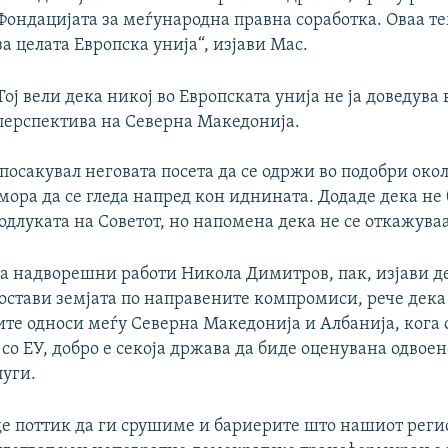
Фондацијата за меѓународна правна соработка. Оваа те
за целата Европска унија“, изјави Мас.
Тој вели дека никој во Европската унија не ја доведув
перспектива на Северна Македонија.
посакувал неговата посета да се одржи во подобри око
мора да се гледа напред кон иднината. Додаде дека не
одлуката на Советот, но напомена дека не се откажуваа
а надворешни работи Никола Димитров, пак, изјави д
постави земјата по направените компромиси, рече дека
те односи меѓу Северна Македонија и Албанија, кога 
 со ЕУ, добро е секоја држава да биде оценувана одвоен
луги.
де поттик да ги срушиме и бариерите што нашиот регио