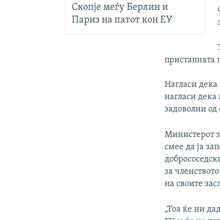
Скопје меѓу Берлин и
Париз на патот кон ЕУ
пристапната 
Нагласи дека 
нагласи дека 
задоволни од 
Министерот з
смее да ја за
добрососедски
за членството
на своите зас
„Тоа ќе ни да