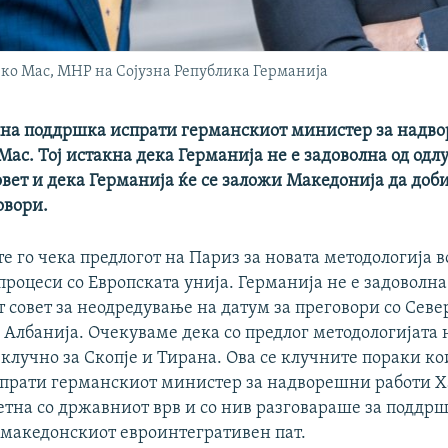
ко Мас, МНР на Сојузна Република Германија
лна поддршка испрати германскиот министер за надв
Мас. Тој истакна дека Германија не е задоволна од одл
вет и дека Германија ќе се заложи Македонија да доби
овори.
е го чека предлогот на Париз за новата методологија в
роцеси со Европската унија. Германија не е задоволна
 совет за неодредување на датум за преговори со Севе
Албанија. Очекуваме дека со предлог методологијата 
лучнo за Скопје и Тирана. Ова се клучните пораки ко
спрати германскиот министер за надворешни работи Ха
етна со државниот врв и со нив разговараше за поддр
 македонскиот евроинтегративен пат.