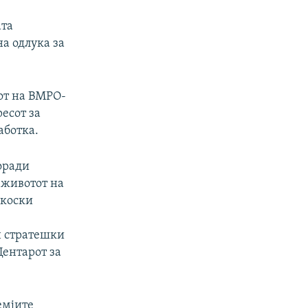
ата
а одлука за
рот на ВМРО-
есот за
аботка.
оради
 животот на
цкоски
н стратешки
Центарот за
емјите