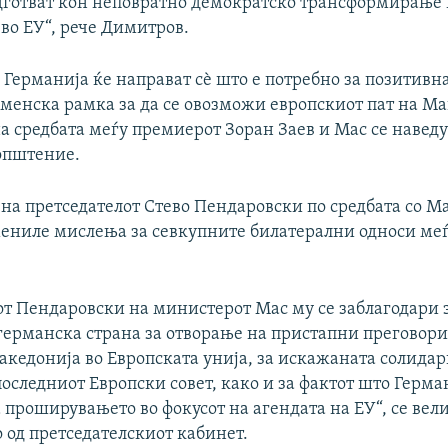
одготват кон неповратно демократско трансформирање
во ЕУ“, рече Димитров.
Германија ќе направат сѐ што е потребно за позитивна
менска рамка за да се овозможи европскиот пат на Ма
а средбата меѓу премиерот Зоран Заев и Мас се наведу
општение.
на претседателот Стево Пендаровски по средбата со М
мениле мислења за севкупните билатерални односи меѓ
от Пендаровски на министерот Мас му се заблагодари 
германска страна за отворање на пристапни преговори
кедонија во Европската унија, за искажаната солидар
оследниот Европски совет, како и за фактот што Герма
проширувањето во фокусот на агендата на ЕУ“, се вели
 од претседателскиот кабинет.