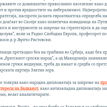
државите со доминантно православно население како д
т и против вредностите на либерализмот. Најверојатно
стратегија, наспроти јасната евроатлантска определба н
 доаѓаат во Скопје како политичка извидница на Пути
ога и инструменти за ширење на стратегијата и да оце
делува“, вели за Радио Слободна Европа, професорот п
носи д-р Љупчо Ристовски.
тници претходно беа на трибини во Србија, каде беа п
а „братскиот српски народ“, а од Македонија заминале 
некои грчки медиуми, треба да имаат и средба со прет
рската партија Златна зора.
се толкува како народна дипломатија за ширење на
про
тереси на Балканот,
како антизападна дипломатија за
фан, велат аналитичарите.