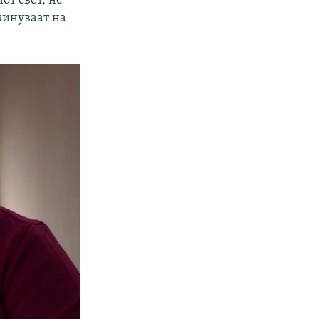
от свет, не
минуваат на