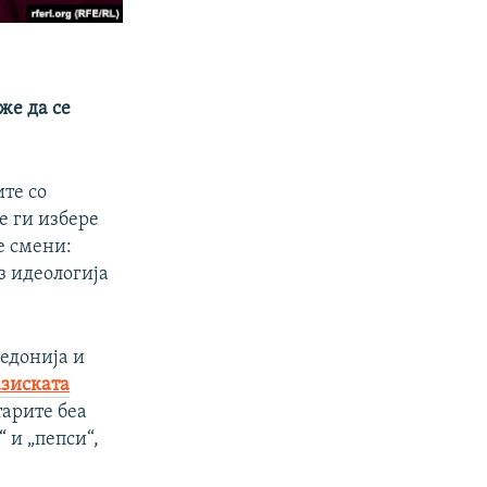
же да се
те со
е ги избере
е смени:
з идеологија
кедонија и
зиската
тарите беа
 и „пепси“,