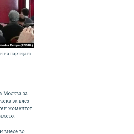
н на партијата
а Москва за
чека за влез
стен моментот
името.
и внесе во