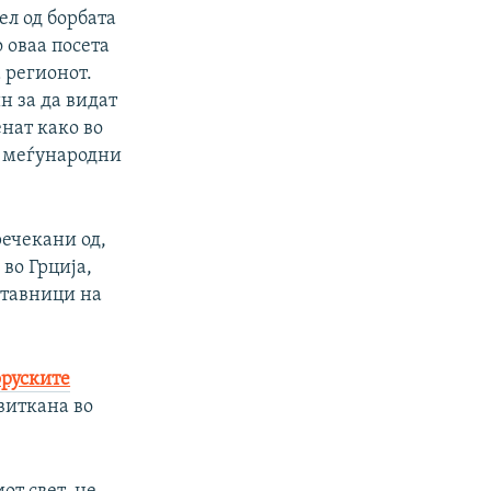
ел од борбата
 оваа посета
а регионот.
н за да видат
нат како во
о меѓународни
речекани од,
во Грција,
ставници на
руските
виткана во