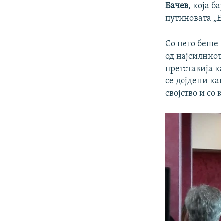
Бачев
, која 
путиновата „Е
Со него беше 
од најсилнио
претставија к
се дојдени ка
својство и со 