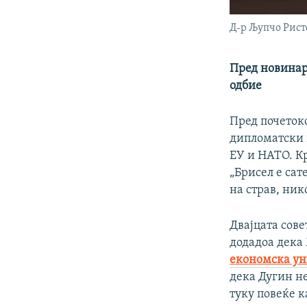
Д-р Љупчо Рист
Пред новинар
одбие
Пред почетоко
дипломатски и
ЕУ и НАТО. Кр
„Брисел е сат
на страв, ник
Двајцата сове
додадоа дека
економска ун
дека Дугин не
туку повеќе к