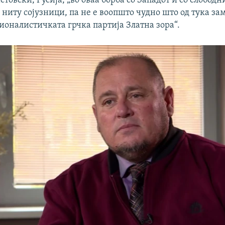
стовски, Русија, „во оваа борба со Западот и со слободни
 ниту сојузници, па не е воопшто чудно што од тука за
ионалистичката грчка партија Златна зора“.