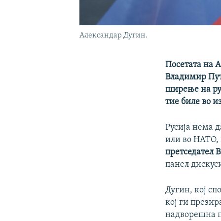
Александар Дугин.
Посетата на 
Владимир Пути
ширење на ру
тие биле во и
Русија нема д
или во НАТО, 
претседател
панел дискуси
Дугин, кој сп
кој ги презир
надворешна по