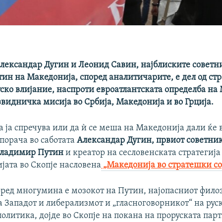
Александар Дугин и Леонид Савин, најблиските советн
н на Македонија, според аналитичарите, е дел од стр
ско влијание, наспроти евроатлантската определба на
звидничка мисија во Србија, Македонија и во Грција.
а ја спречува или да ѝ се меша на Македонија дали ќе 
порача во саботата
Александар Дугин, првиот советник
 Владимир Путин
и креатор на сесловенската стратегија 
јата во Скопје насловена
„Македонија во стратешки соју
оред многумина е мозокот на Путин, најопасниот филоз
а Западот и либерализмот и „гласноговорникот“ на рус
литика, дојде во Скопје на покана на проруската пар