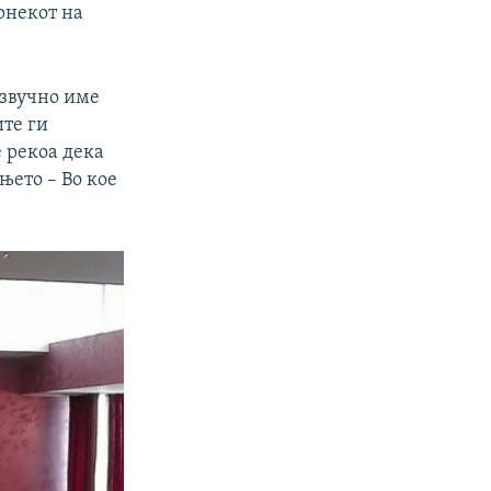
урнекот на
 звучно име
те ги
е рекоа дека
њето – Во кое