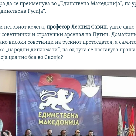
бара да се преименува во „Единствена Македонија“, по 
динствена Русија“.
и неговиот колега,
професор Леонид Савин
, уште едно
т советнички и стратешки арсенал на Путин. Домаќини
ако високи советници на рускиот претседател, а самит
ко „народни дипломати“, па од тука се поставува праша
која цел тие беа во Скопје?