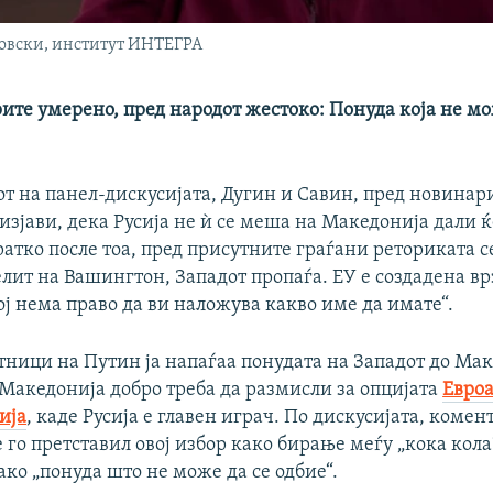
овски, институт ИНТЕГРА
ите умерено, пред народот жестоко: Понуда која не мо
т на панел-дискусијата, Дугин и Савин, пред новинари
зјави, дека Русија не ѝ се меша на Македонија дали ќ
атко после тоа, пред присутните граѓани реториката с
елит на Вашингтон, Западот пропаѓа. ЕУ е создадена вр
ој нема право да ви наложува какво име да имате“.
тници на Путин ја напаѓаа понудата на Западот до Ма
 Македонија добро треба да размисли за опцијата
Евроа
ија
, каде Русија е главен играч. По дискусијата, комен
 го претставил овој избор како бирање меѓу „кока кола“
ако „понуда што не може да се одбие“.