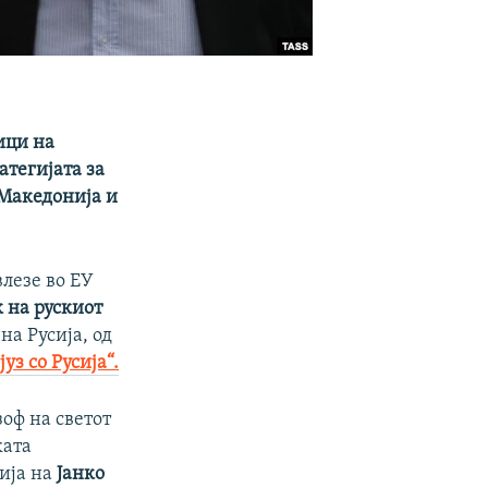
ици на
атегијата за
 Македонија и
влезе во ЕУ
 на рускиот
на Русија, од
з со Русија“.
оф на светот
ката
тија на
Јанко