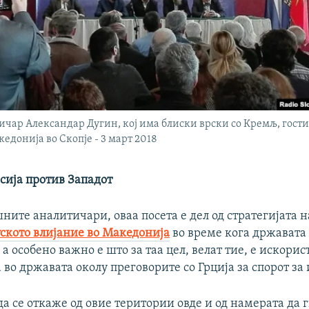
ичар Александар Дугин, кој има блиски врски со Кремљ, гости
едонија во Скопје - 3 март 2018
сија против Западот
ите аналитичари, оваа посета е дел од стратегијата н
ското влијание во Македонија
во време кога државата 
 а особено важно е што за таа цел, велат тие, е искори
во државата околу преговорите со Грција за спорот за 
да се откаже од овие територии овде и од намерата да г