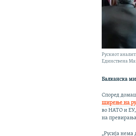
Рускиот аналит
Единствена Мак
Балканска ми
Според домашн
ширење на ру
во НАТО и ЕУ,
на превирања 
„Русија нема 