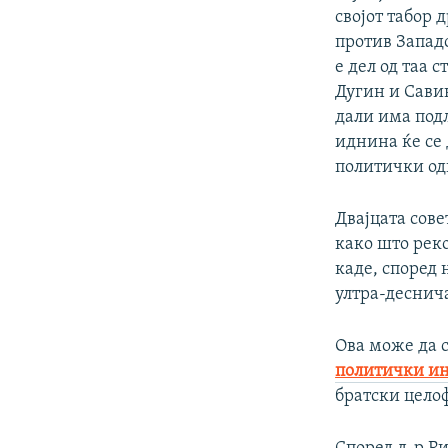
својот табор 
против Западо
е дел од таа 
Дугин и Савин
дали има подл
иднина ќе се 
политички од
Двајцата сове
како што реко
каде, според 
ултра-деснича
Ова може да 
политички ин
братски цело