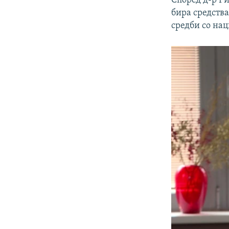
Според д-р Ри
бира средства
средби со нац