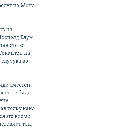
ролет на Моно
ов на
Леополд Блум
итањето во
 Рокантен на
 случува во
биде сместен,
рсот ќе биде
Мене
ав толку како
целото време
неговиот тон,