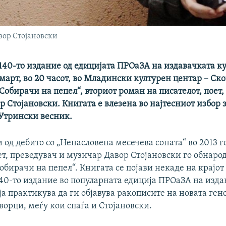
вор Стојановски
 140-то издание од едицијата ПРОаЗА на издавачката 
5 март, во 20 часот, во Младински културен центар – Ско
обирачи на пепел“, вториот роман на писателот, поет,
 Стојановски. Книгата е влезена во најтесниот избор 
 Утрински весник.
 од дебито со „Ненасловена месечева соната“ во 2013 г
ет, преведувач и музичар Давор Стојановски го обнарод
обирачи на пепел“. Книгата се појави некаде на крајо
140-то издание во популарната едиција ПРОаЗА на изда
 практикува да ги објавува ракописите на новата ген
орци, меѓу кои спаѓа и Стојановски.