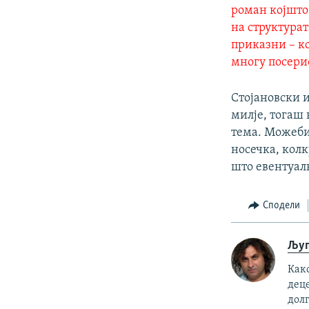
роман којшто 
на структурат
приказни – ко
многу посерио
Стојановски 
милје, тогаш
тема. Можеби 
носечка, колк
што евентуалн
Сподели
Љуп
Како
деце
долг