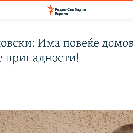
новски: Има повеќе домо
е припадности!
и