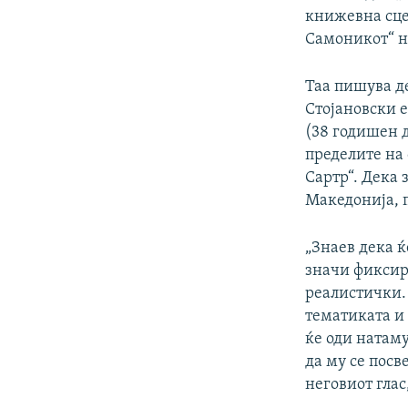
книжевна сцен
Самоникот“ н
Таа пишува де
Стојановски 
(38 годишен д
пределите на
Сартр“. Дека 
Македонија, п
„Знаев дека ќ
значи фиксира
реалистички.
тематиката и 
ќе оди натаму
да му се посв
неговиот глас