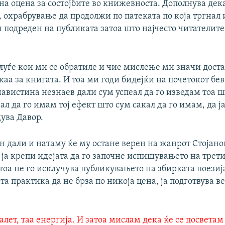
на оцена за состојбите во книжевноста. Дополнува дека
, охрабрување да продолжи по патеката по која тргнал 
н подреден на публиката затоа што најчесто читателите
 луѓе кои ми се обратиле и чие мислење ми значи дост
аа за книгата. И тоа ми годи бидејќи на почетокот бев
авистина незнаев дали сум успеал да го изведам тоа ш
ал да го имам тој ефект што сум сакал да го имам, да 
дува Давор.
н дали и натаму ќе му остане верен на жанрот Стојано
ја крепи идејата да го започне испишувањето на трет
тоа не го исклучува публикувањето на збирката поезиј
та практика да не брза по никоја цена, ја подготвува в
залет, таа енергија. И затоа мислам дека ќе се посвета