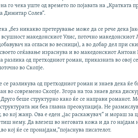
а го чека уште од времето по појавата на „Кратката п
а Димитар Солев“.
ка „без никакво претерување може да се рече дека Јак
е всушност македонскиот Улис, поточно македонскиот 
обавувач на огласи во весници), а во добар дел при ск
 своето сеќавање израснува и во македонскиот Антоан
за разлика од претходниот роман, приказната во овој се
оточно во Скопје.
е се разликува од претходниот роман и знаев дека ќе 
н во современо Скопје. Згора на тоа знаев дека диску
 Друго беше структурно како ќе се направи романот. 
структурата ми беа главна преокупација. Не размислув
, во кој жанр. Ова е еден „јас раскажувач“ и мораш за 
етиш нему. Да влезеш во неговата кожа и да го најдам 
,во кој ќе се пронајдам,“појаснува писателот.