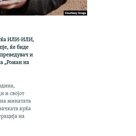
куќа ИЛИ-ИЛИ,
пје, ќе биде
 преведувач и
за „Роман на
одина,
и и својот
т на минатата
вачката куќа
ерација на