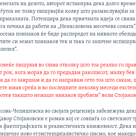
генезата на делото, авторот истакнува дека долго врем
ѓутоа не толку пишувајќи колку што размислувајќи за
а приказната. Потенцира дека првичната идеја се свила
а почнал да работи на „Ненасловена месечева соната“,
сосема поинаков ќе биде распоредот на нивното обелод
тите си земат поинаков тек и така го започне испишу
пепел“.
овеќе пишував во глава отколку што тоа реално го прав
т рок, кога морав да го предадам ракописот, малку бе
м да го завршам и да го направам сето тоа што сакам, 
ете имав среќа и во последните неколку месеци ексте
ботев такашто немаше никаков проблем“ вели Стојанов
јсова-Чепишевска во својата рецензија забележува дек
Давор Стојановски е роман кој се совпаѓа со светскиот 
а фактографската и реалистичната книжевност. Дека 
„типично ново егзистенцијалистичко писмо, кое макед