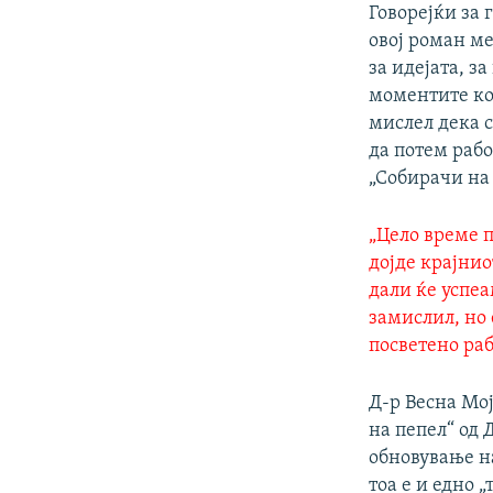
Говорејќи за 
овој роман ме
за идејата, з
моментите ког
мислел дека 
да потем рабо
„Собирачи на 
„Цело време п
дојде крајнио
дали ќе успеа
замислил, но 
посветено ра
Д-р Весна Мо
на пепел“ од 
обновување н
тоа е и едно 