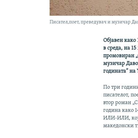
Писател,поет, преведувач и музичар Да
Објавен како
в среда, на 1
промовиран „С
музичар Давор
годината“ на
По три години
писателот, по
втор роман „С
година како 
ИЛИ-ИЛИ, која
македонски тв