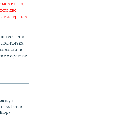
 големината,
ките две
 пат да тргнам
општествено
а политичка
аа да стане
 само ефектот
малку 4
-тите. Потем
 Втора