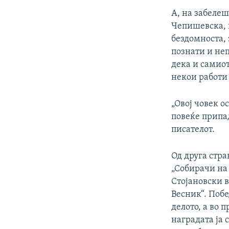
А, на забелеш
Чепишевска, 
бездомноста, 
познати и неп
дека и самиот
некои работи 
„Овој човек о
повеќе припад
писателот.
Од друга стра
„Собирачи на 
Стојановски в
Весник“. Побе
делото, а во 
наградата ја 