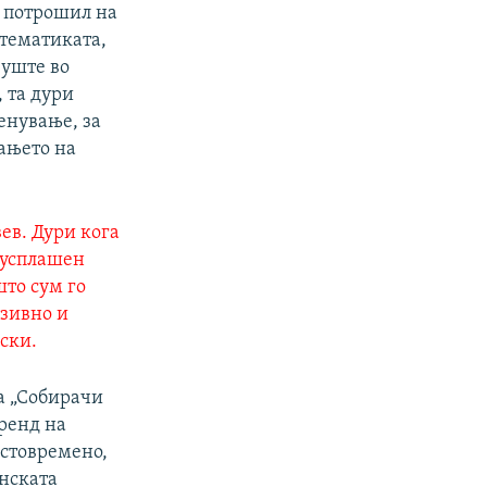
е потрошил на
 тематиката,
 уште во
 та дури
енување, за
вањето на
ев. Дури кога
в усплашен
што сум го
нзивно и
ски.
а „Собирачи
тренд на
истовремено,
онската