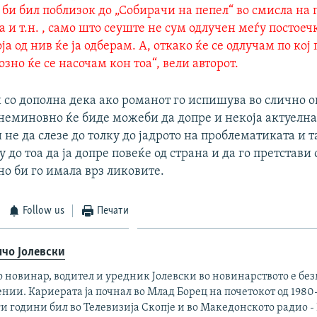
би бил поблизок до „Собирачи на пепел“ во смисла на
а и т.н. , само што сеуште не сум одлучен меѓу постоеч
ја од нив ќе ја одберам. А, откако ќе се одлучам по кој
зно ќе се насочам кон тоа“, вели авторот.
и со дополна дека ако романот го испишува во слично 
 неминовно ќе биде можеби да допре и некоја актуелн
не да слезе до толку до јадрото на проблематиката и т
у до тоа да ја допре повеќе од страна и да го претстави
о би го имала врз ликовите.
Follow us
Печати
чо Јолевски
 новинар, водител и уредник Јолевски во новинарството е без
нии. Кариерата ја почнал во Млад Борец на почетокот од 1980
и години бил во Телевизија Скопје и во Македонското радио -