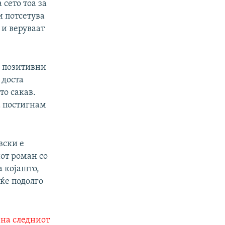
 сето тоа за
и потсетува
 и веруваат
а позитивни
 доста
то сакав.
ја постигнам
вски е
иот роман со
а којашто,
еќе подолго
м на следниот