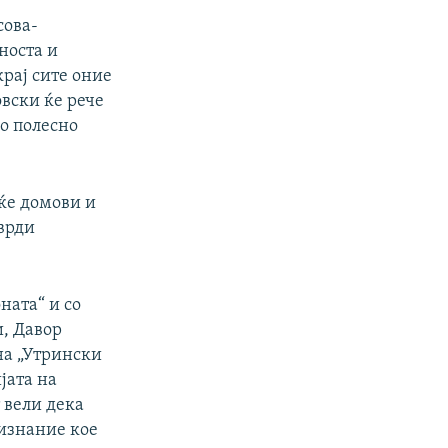
сова-
носта и
крај сите оние
овски ќе рече
ло полесно
еќе домови и
тврди
ната“ и со
и, Давор
 на „Утрински
јата на
 вели дека
ризнание кое