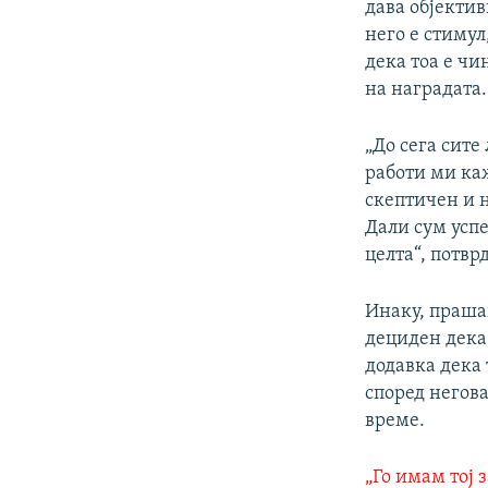
дава објектив
него е стимул
дека тоа е чи
на наградата.
„До сега сите
работи ми каж
скептичен и н
Дали сум успе
целта“, потвр
Инаку, праша
дециден дека 
додавка дека 
според негова
време.
„Го имам тој 