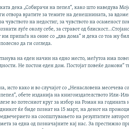
ката дека „Собирачи на пепел“, како што наведува Мој
ги отвора вратите за темите на денешнината, за вдоме
за чувството на недостиг, за чувството на осаменост по
ознати луѓе околу себе, за стравот од блискост...Стојан
 им припаѓа на оние со „два дома“ и дека со тоа му би
полесно да ги согледа.
станува на еден начин на едно место, меѓутоа има пов
ности. Не постои еден дом. Постојат повеќе домови“ 
на, исто како и во случајот со „Ненасловена месечева со
пепел“, обете изданија на книгоиздателството Или-Ил
лезе во потесниот круг за избор на Роман на годината
дникот ќе биде познат на 15 март, на денот на промоци
предвечерието на соопштувањето на резултатите авторот
смета за една од позначајните кај нас. За престижно п