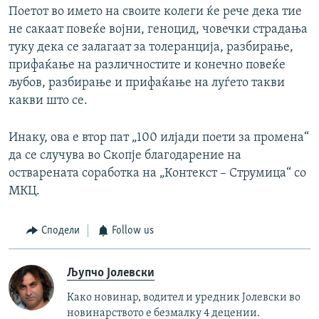
Поетот во името на своите колеги ќе рече дека тие
не сакаат повеќе војни, геноцид, човечки страдања
туку дека се залагаат за толеранција, разбирање,
прифаќање на различностите и конечно повеќе
љубов, разбирање и прифаќање на луѓето такви
какви што се.
Инаку, ова е втор пат „100 илјади поети за промена“
да се случува во Скопје благодарение на
остварената соработка на „Контекст – Струмица“ со
МКЦ.
Сподели
Follow us
Љупчо Јолевски
Како новинар, водител и уредник Јолевски во
новинарството е безмалку 4 децении.