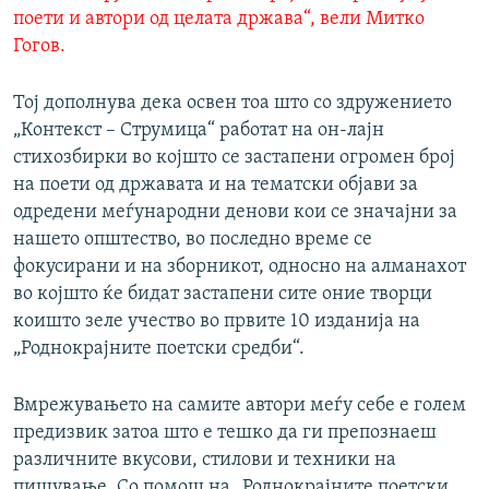
поети и автори од целата држава“, вели Митко
Гогов.
Тој дополнува дека освен тоа што со здружението
„Контекст – Струмица“ работат на он-лајн
стихозбирки во којшто се застапени огромен број
на поети од државата и на тематски објави за
одредени меѓународни денови кои се значајни за
нашето општество, во последно време се
фокусирани и на зборникот, односно на алманахот
во којшто ќе бидат застапени сите оние творци
коишто зеле учество во првите 10 изданија на
„Роднокрајните поетски средби“.
Вмрежувањето на самите автори меѓу себе е голем
предизвик затоа што е тешко да ги препознаеш
различните вкусови, стилови и техники на
пишување. Со помош на „Роднокрајните поетски