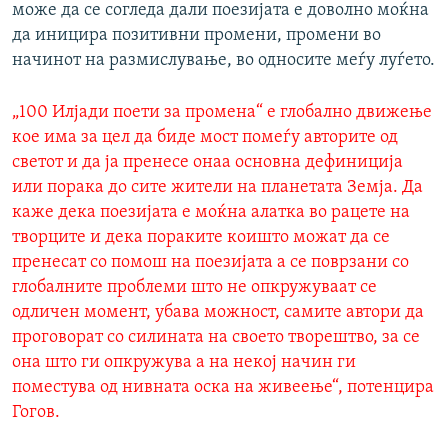
може да се согледа дали поезијата е доволно моќна
да иницира позитивни промени, промени во
начинот на размислување, во односите меѓу луѓето.
„100 Илјади поети за промена“ е глобално движење
кое има за цел да биде мост помеѓу авторите од
светот и да ја пренесе онаа основна дефиниција
или порака до сите жители на планетата Земја. Да
каже дека поезијата е моќна алатка во рацете на
творците и дека пораките коишто можат да се
пренесат со помош на поезијата а се поврзани со
глобалните проблеми што не опкружуваат се
одличен момент, убава можност, самите автори да
проговорат со силината на своето творештво, за се
она што ги опкружува а на некој начин ги
поместува од нивната оска на живеење“, потенцира
Гогов.