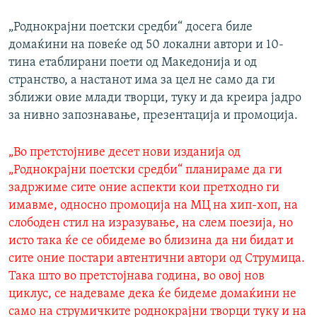
„Роднокрајни поетски средби“ досега биле
домаќини на повеќе од 50 локални автори и 10-
тина етаблирани поети од Македонија и од
странство, а настанот има за цел не само да ги
зближи овие млади творци, туку и да креира јадро
за нивно запознавање, презентација и промоција.
„Во претстојниве десет нови изданија од
„Роднокрајни поетски средби“ планираме да ги
задржиме сите оние аспекти кои претходно ги
имавме, односно промоција на МЦ на хип-хоп, на
слободен стил на изразување, на слем поезија, но
исто така ќе се обидеме во близина да ни бидат и
сите оние постари автентични автори од Струмица.
Така што во претстојнава година, во овој нов
циклус, се надеваме дека ќе бидеме домаќини не
само на струмичките роднокрајни творци туку и на