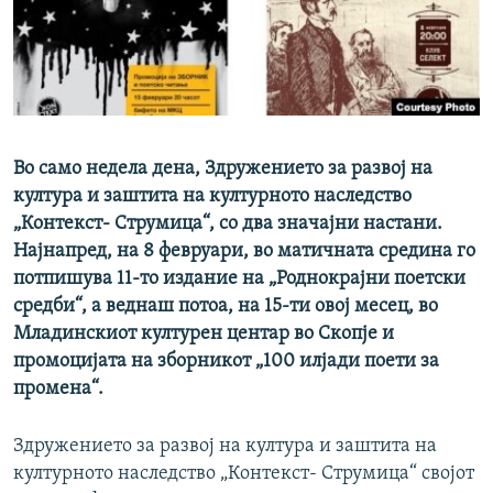
РСЕ веб страници
Во само недела дена, Здружението за развој на
култура и заштита на културното наследство
„Контекст- Струмица“, со два значајни настани.
Најнапред, на 8 февруари, во матичната средина го
потпишува 11-то издание на „Роднокрајни поетски
средби“, а веднаш потоа, на 15-ти овој месец, во
Младинскиот културен центар во Скопје и
промоцијата на зборникот „100 илјади поети за
промена“.
Здружението за развој на култура и заштита на
културното наследство „Контекст- Струмица“ својот