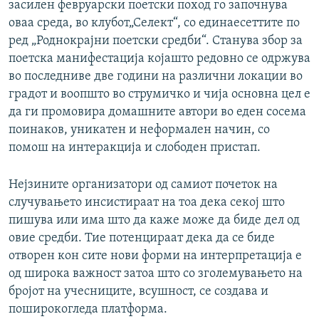
засилен февруарски поетски поход го започнува
оваа среда, во клубот„Селект“, со единаесеттите по
ред „Роднокрајни поетски средби“. Станува збор за
поетска манифестација којашто редовно се одржува
во последниве две години на различни локации во
градот и воопшто во струмичко и чија основна цел е
да ги промовира домашните автори во еден сосема
поинаков, уникатен и неформален начин, со
помош на интеракција и слободен пристап.
Нејзините организатори од самиот почеток на
случувањето инсистираат на тоа дека секој што
пишува или има што да каже може да биде дел од
овие средби. Тие потенцираат дека да се биде
отворен кон сите нови форми на интерпретација е
од широка важност затоа што со зголемувањето на
бројот на учесниците, всушност, се создава и
поширокогледа платформа.