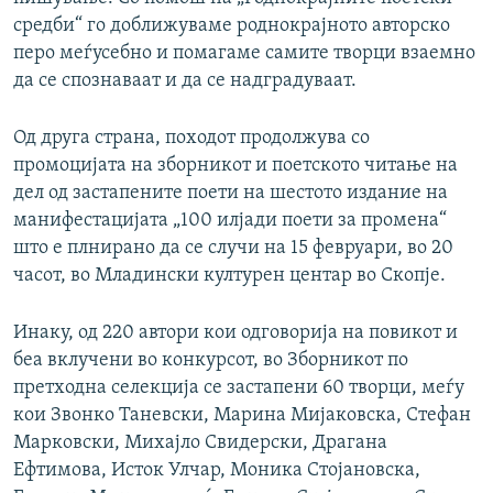
средби“ го доближуваме роднокрајното авторско
перо меѓусебно и помагаме самите творци взаемно
да се спознаваат и да се надградуваат.
Од друга страна, походот продолжува со
промоцијата на зборникот и поетското читање на
дел од застапените поети на шестото издание на
манифестацијата „100 илјади поети за промена“
што е плнирано да се случи на 15 февруари, во 20
часот, во Младински културен центар во Скопје.
Инаку, од 220 автори кои одговорија на повикот и
беа вклучени во конкурсот, во Зборникот по
претходна селекција се застапени 60 творци, меѓу
кои Звонко Таневски, Марина Мијаковска, Стефан
Марковски, Михајло Свидерски, Драгана
Ефтимова, Исток Улчар, Моника Стојановска,