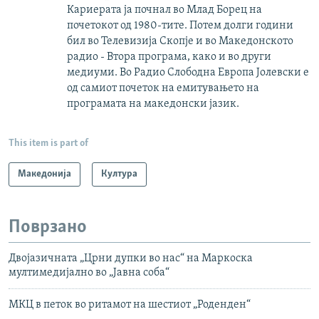
Кариерата ја почнал во Млад Борец на
почетокот од 1980-тите. Потем долги години
бил во Телевизија Скопје и во Македонското
радио - Втора програма, како и во други
медиуми. Во Радио Слободна Европа Јолевски е
од самиот почеток на емитувањето на
програмата на македонски јазик.
This item is part of
Македонија
Култура
Поврзано
Двојазичната „Црни дупки во нас“ на Маркоска
мултимедијално во „Јавна соба“
МКЦ в петок во ритамот на шестиот „Роденден“