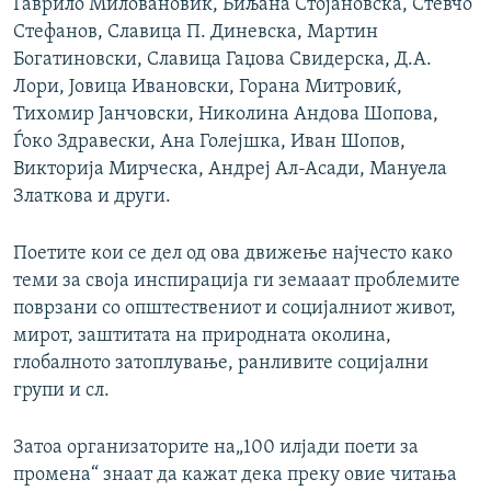
Гаврило Миловановиќ, Биљана Стојановска, Стевчо
Стефанов, Славица П. Диневска, Мартин
Богатиновски, Славица Гаџова Свидерска, Д.А.
Лори, Јовица Ивановски, Горана Митровиќ,
Тихомир Јанчовски, Николина Андова Шопова,
Ѓоко Здравески, Ана Голејшка, Иван Шопов,
Викторија Мирческа, Андреј Ал-Асади, Мануела
Златкова и други.
Поетите кои се дел од ова движење најчесто како
теми за своја инспирација ги земааат проблемите
поврзани со општествениот и социјалниот живот,
мирот, заштитата на природната околина,
глобалното затоплување, ранливите социјални
групи и сл.
Затоа организаторите на„100 илјади поети за
промена“ знаат да кажат дека преку овие читања