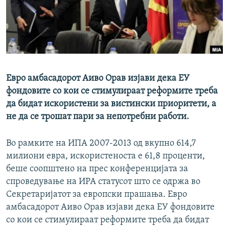
РСЕ веб страници
Евро амбасадорот Аиво Орав изјави дека ЕУ
фондовите со кои се стимулираат реформите треба
да бидат искористени за вистински приоритети, а
не да се трошат пари за непотребни работи.
Во рамките на ИПА 2007-2013 од вкупно 614,7
милиони евра, искористеноста е 61,8 проценти,
беше соопштено на прес конференцијата за
спроведување на ИPA статусот што се одржа во
Секрeтаријатот за европски прашања. Евро
амбасадорот Аиво Орав изјави дека ЕУ фондовите
со кои се стимулираат реформите треба да бидат