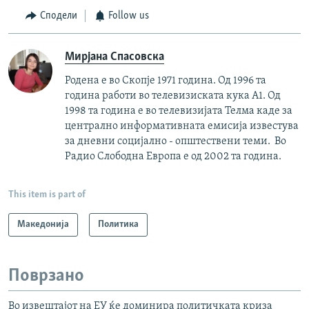
Сподели
Follow us
Мирјана Спасовска
Родена е во Скопје 1971 година. Од 1996 та
година работи во телевизиската кука А1. Од
1998 та година е во телевизијата Телма каде за
централно информативната емисија известува
за дневни социјално - општествени теми. Во
Радио Слободна Европа е од 2002 та година.
This item is part of
Македонија
Политика
Поврзано
Во извештајот на ЕУ ќе доминира политичката криза