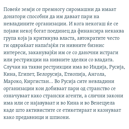
Повеќе земји се премногу сиромашни да имаат
донатори способни да им даваат пари на
невладините организации. И кога некогаш ќе се
појави некој богат поединец да финансира некаква
група која ја критикува власта, автократите често
ги одвраќаат напаѓајќи ги нивните бизнис
интереси, заканувајќи им се со даночни истраги
или рестрикции на нивните зделки со владата.
Случаи на такви рестрикции има во Индија, Русија,
Кина, Египет, Белорусија, Етиопија, Ангола,
Мароко, Киргистан... Во Русија сите невладини
организации кои добиваат пари од странство се
означуваат како странски агенти, а слични закони
има или се најавуваат и во Кина и во Венецуела
каде што активистите се етикетираат и казнуваат
како предавници и шпиони.