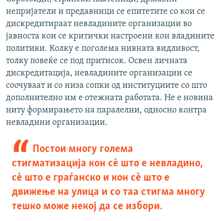
непријатели и предавници се епитетите со кои се
дискредитираат невладините организации во
јавноста кои се критички настроени кон владините
политики. Колку е поголема нивната видливост,
толку повеќе се под притисок. Освен личната
дискредитација, невладините организации се
соочуваат и со низа сопки од институциите со што
дополнително им е отежната работата. Не е новина
ниту формирањето на паралелни, односно контра
невладини организации.
Постои многу голема
стигматизација кон сè што е невладино,
сè што е граѓанско и кон сè што е
движење на улица и со таа стигма многу
тешко може некој да се избори.