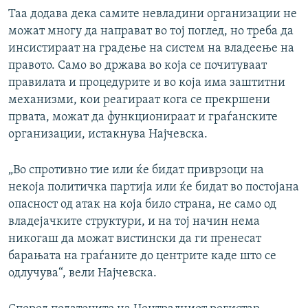
Таа додава дека самите невладини организации не
можат многу да направат во тој поглед, но треба да
инсистираат на градење на систем на владеење на
правото. Само во држава во која се почитуваат
правилата и процедурите и во која има заштитни
механизми, кои реагираат кога се прекршени
првата, можат да функционираат и граѓанските
организации, истакнува Најчевска.
„Во спротивно тие или ќе бидат приврзоци на
некоја политичка партија или ќе бидат во постојана
опасност од атак на која било страна, не само од
владејачките структури, и на тој начин нема
никогаш да можат вистински да ги пренесат
барањата на граѓаните до центрите каде што се
одлучува“, вели Најчевска.