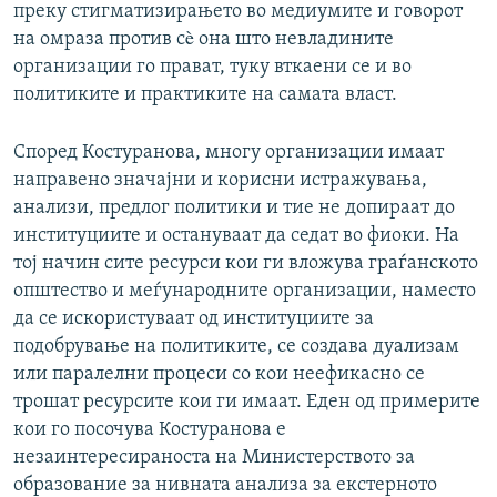
преку стигматизирањето во медиумите и говорот
на омраза против сè она што невладините
организации го прават, туку вткaени се и во
политиките и практиките на самата власт.
Според Костуранова, многу организации имаат
направено значајни и корисни истражувања,
анализи, предлог политики и тие не допираат до
институциите и остануваат да седат во фиоки. На
тој начин сите ресурси кои ги вложува граѓанското
општество и меѓународните организации, наместо
да се искористуваат од институциите за
подобрување на политиките, се создава дуализам
или паралелни процеси со кои неефикасно се
трошат ресурсите кои ги имаат. Еден од примерите
кои го посочува Костуранова е
незаинтересираноста на Министерството за
образование за нивната анализа за екстерното