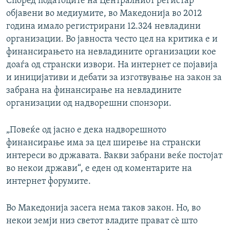
Според податоците на Централниот регистар
објавени во медиумите, во Македонија во 2012
година имало регистрирани 12.324 невладини
организации. Во јавноста често цел на критика е и
финансирањето на невладините организации кое
доаѓа од странски извори. На интернет се појавија
и иницијативи и дебати за изготвување на закон за
забрана на финансирање на невладините
организации од надворешни спонзори.
„Повеќе од јасно е дека надворешното
финансирање има за цел ширење на странски
интереси во државата. Вакви забрани веќе постојат
во некои држави“, е еден од коментарите на
интернет форумите.
Во Македонија засега нема таков закон. Но, во
некои земји низ светот владите прават сè што