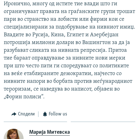
Иронично, многу од истите тие влади што ги
ограничуваат правата на граѓанските групи трошат
пари во странство на лобисти или фирми кои се
специјализирани за подобрување на нивниот имиџ.
Владите во Русија, Кина, Египет и Азербејџан
потрошија милиони долари во Вашингтон за да ја
разубават сликата на нивната репресија. Притоа
тие бараат оправдување за нивните нови мерки
при што често пати ги споредуваат со политиките
на веќе етаблираните демократии, најчесто со
нивните напори во борбата против меѓународниот
тероризам, се наведува во написот, објавен во
„Форин полиси“.
Сподели
Follow us
Марија Митевска