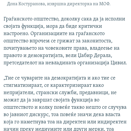
Дона Костуранова, извршна директорка на МОФ.
Граѓанското општество, доколку сака да ја исполни
својата функција, мора да биде критички
настроено. Организациите на граѓанското
општество впрочем се грижат за законитоста,
почитувањето на човековите права, владеење на
правото и демократијата, вели Џабир Дерала,
претседателот на невладината организација Цивил.
„Тие се чуварите на демократијата и ако тие се
стигматизираат, се карактеризираат како
непријатели, странски служби, предавници, не
можат да ја завршат својата функција во
општеството и колку повеќе такво нешто се случува
во јавниот дискурс, тоа повеќе значи дека власта
која го наметнува тоа на директен или индиректен
начин преку медиумите или други мерки, тоа