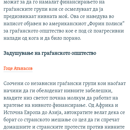
можат за да го намалат финансирањето на
граѓанските групи кои се осмелуваат да ја
предизвикаат нивната моќ. Ова се наведува во
написот објавен во американскиот „Форин полиси“
за граѓанското општество кое е под сè поагресивни
напади од кога и да било порано.
Задушување на граѓанското општество
Гоце Атанасов
Соочени со независни граѓански групи кои наоѓаат
начини да ги обелоденат нивните забелешки,
владите низ светот почнаа молкум да работат на
кратење на нивното финансирање. Од Африка и
Источна Европа до Азија, автократите велат дека се
борат со странското мешање со цел да ги спречат
домашните и странските протести против нивните