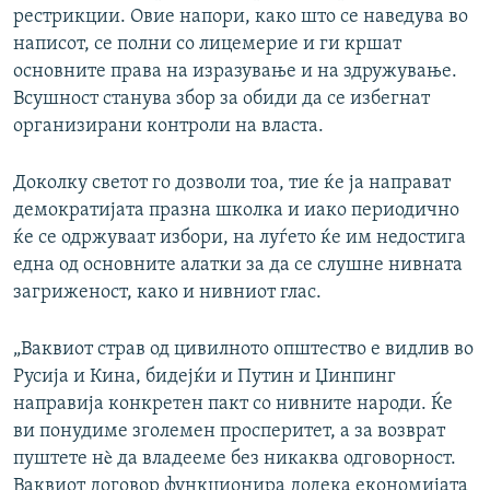
рестрикции. Овие напори, како што се наведува во
написот, се полни со лицемерие и ги кршат
основните права на изразување и на здружување.
Всушност станува збор за обиди да се избегнат
организирани контроли на власта.
Доколку светот го дозволи тоа, тие ќе ја направат
демократијата празна школка и иако периодично
ќе се одржуваат избори, на луѓето ќе им недостига
една од основните алатки за да се слушне нивната
загриженост, како и нивниот глас.
„Ваквиот страв од цивилното општество е видлив во
Русија и Кина, бидејќи и Путин и Џинпинг
направија конкретен пакт со нивните народи. Ќе
ви понудиме зголемен просперитет, а за возврат
пуштете нè да владееме без никаква одговорност.
Ваквиот договор функционира додека економијата