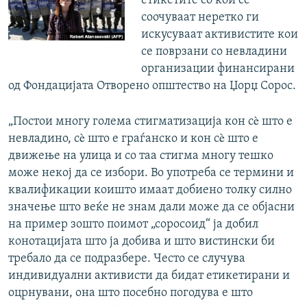
етикетите со кои се
соочуваат неретко ги
искусуваат активистите кои
се поврзани со невладини
организации финансирани
од Фондацијата Отворено општество на Џорџ Сорос.
„Постои многу голема стигматизација кон сè што е
невладино, сè што е граѓанско и кон сè што е
движење на улица и со таа стигма многу тешко
може некој да се избори. Во употреба се термини и
квалификации коишто имаат добиено толку силно
значење што веќе не знам дали може да се објасни
на пример зошто поимот „соросоид“ ја добил
конотацијата што ја добива и што вистински би
требало да се подразбере. Често се случува
индивидуални активисти да бидат етикетирани и
оцрнувани, она што посебно погодува е што