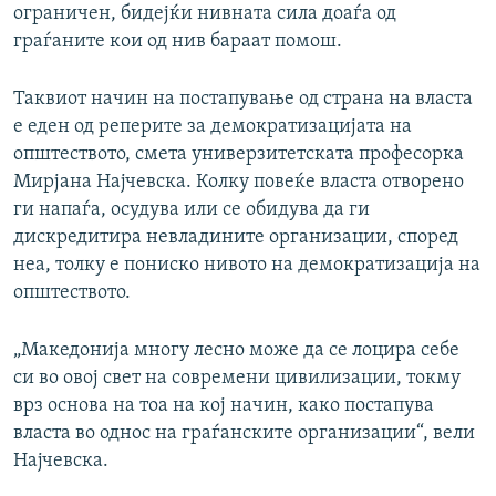
ограничен, бидејќи нивната сила доаѓа од
граѓаните кои од нив бараат помош.
Таквиот начин на постапување од страна на власта
е еден од реперите за демократизацијата на
општеството, смета универзитетската професорка
Мирјана Најчевска. Колку повеќе власта отворено
ги напаѓа, осудува или се обидува да ги
дискредитира невладините организации, според
неа, толку е пониско нивото на демократизација на
општеството.
„Македонија многу лесно може да се лоцира себе
си во овој свет на современи цивилизации, токму
врз основа на тоа на кој начин, како постапува
власта во однос на граѓанските организации“, вели
Најчевска.