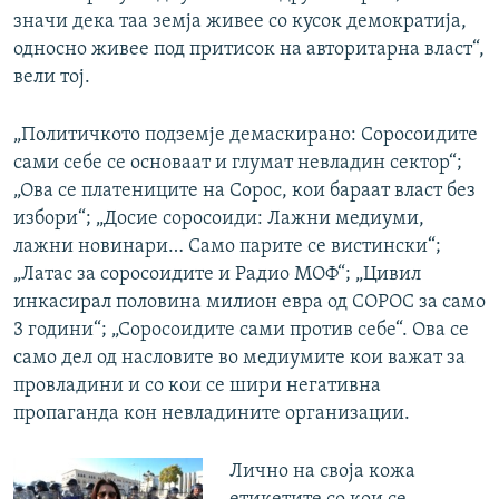
значи дека таа земја живее со кусок демократија,
односно живее под притисок на авторитарна власт“,
вели тој.
„Политичкото подземје демаскирано: Соросоидите
сами себе се оснoваат и глумат невладин сектор“;
„Ова се платениците на Сорос, кои бараат власт без
избори“; „Досие соросоиди: Лажни медиуми,
лажни новинари… Само парите се вистински“;
„Латас за соросоидите и Радио МОФ“; „Цивил
инкасирал половина милион евра од СОРОС за само
3 години“; „Соросоидите сами против себе“. Ова се
само дел од насловите во медиумите кои важат за
провладини и со кои се шири негативна
пропаганда кон невладините организации.
Лично на своја кожа