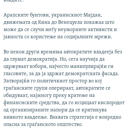
владите.
Арапските бунтови, украинскиот Мајдан,
движењата од Кина до Венецуела покажаа што
може да се случи меѓу неуморните активисти и
јавноста со користење на социјалните мрежи.
Во некои други времиња автократите владееја без
да глумат демократија. Но, сега научија да
одржуваат избори, најчесто манипулирајќи ги
гласовите, за да ја здржат демократската фасада.
Затворајќи го политичкиот простор во кој
граѓанските групи оперираат, автократите се
обидуваат, најмногу преку кратење на
финансиските средства, да го исцицаат кислородот
од организираните напори да се критикува
нивното владеење. Ваквата стратегија е вонредно
опасна за граѓанското општество.