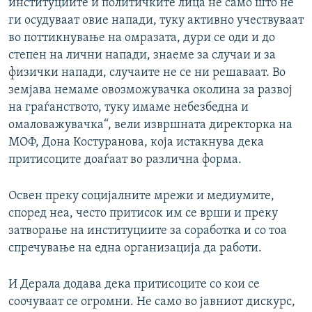
институциите и политичките лица не само што не
ги осудуваат овие напади, туку активно учествуваат
во поттикнување на омразата, дури се оди и до
степен на лични напади, знаеме за случаи и за
физички напади, случаите не се ни решаваат. Во
земјава немаме овозможувачка околина за развој
на граѓанството, туку имаме небезбедна и
омаловажувачка“, вели извршната директорка на
МОФ, Дона Костуранова, која истакнува дека
притисоците доаѓаат во различна форма.
Освен преку социјалните мрежи и медиумите,
според неа, често притисок им се врши и преку
затворање на институциите за соработка и со тоа
спречување на една организација да работи.
И Дерала додава дека притисоците со кои се
соочуваат се огромни. Не само во јавниот дискурс,