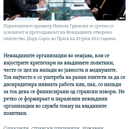
РСЕ веб страници
Поранешниот премиер Никола Груевски се сретна со
основачот и претседавачот на Фондациите отворено
општество, Џорџ Сорос во Прага на 27 јуни 2011 година.
Невладините организации во земјава, кои се
најострите критичари на владините политики,
често се цел на напади во јавноста и медиумите.
Тоа најчесто е со употреба на разни епитети за да се
дискредитира нивната работа или, пак, со напади
за тоа дека се финансирани од странски извори. Не
ретко се формираат и паралелни невладини
организации во служба токму на владините
политики.
Соросоиди, странски платеници, државни