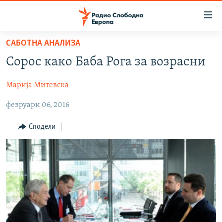
Достапни
линкови
Оди
САБОТНА АНАЛИЗА
на
МАКЕДОНИЈА
Сорос како Баба Рога за возрасни
содржината
СВЕТ
Оди
Марија Митевска
ВИЗУЕЛНО
на
главната
февруари 06, 2016
ВЕСТИ
навигација
ШТО ТРЕБА ДА ЗНАЕТЕ
Премини
Сподели
на
ПРИЈАВИ СЕ ЗА ЊУЗЛЕТЕР
пребарување
ПОДКАСТ ЗОШТО?
СЛЕДЕТЕ НЕ