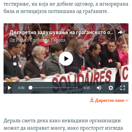
тестирање, на која не добиле одговор, а игнорирана
била и петицијата потпишана од граѓаните.
Дискретно задушување на граѓанското општество
Од
Радио Слободна Eвропа
No media source currently available
0:00
9:15
Директен линк
Дерала смета дека како невладини организации
можат да направат многу, иако просторот изгледа