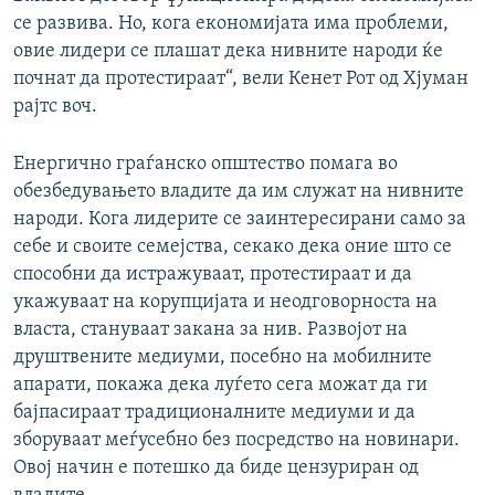
се развива. Но, кога економијата има проблеми,
овие лидери се плашат дека нивните народи ќе
почнат да протестираат“, вели Кенет Рот од Хјуман
рајтс воч.
Енергично граѓанско општество помага во
обезбедувањето владите да им служат на нивните
народи. Кога лидерите се заинтересирани само за
себе и своите семејства, секако дека оние што се
способни да истражуваат, протестираат и да
укажуваат на корупцијата и неодговорноста на
власта, стануваат закана за нив. Развојот на
друштвените медиуми, посебно на мобилните
апарати, покажа дека луѓето сега можат да ги
бајпасираат традиционалните медиуми и да
зборуваат меѓусебно без посредство на новинари.
Овој начин е потешко да биде цензуриран од