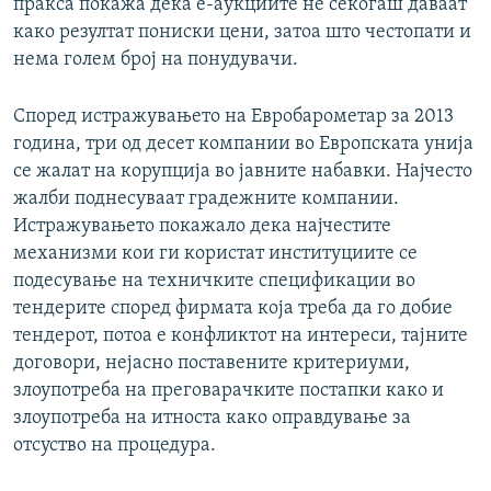
пракса покажа дека е-аукциите не секогаш даваат
како резултат пониски цени, затоа што честопати и
нема голем број на понудувачи.
Според истражувањето на Евробарометар за 2013
година, три од десет компании во Европската унија
се жалат на корупција во јавните набавки. Најчесто
жалби поднесуваат градежните компании.
Истражувањето покажало дека најчестите
механизми кои ги користат институциите се
подесување на техничките спецификации во
тендерите според фирмата која треба да го добие
тендерот, потоа е конфликтот на интереси, тајните
договори, нејасно поставените критериуми,
злоупотреба на преговарачките постапки како и
злоупотреба на итноста како оправдување за
отсуство на процедура.