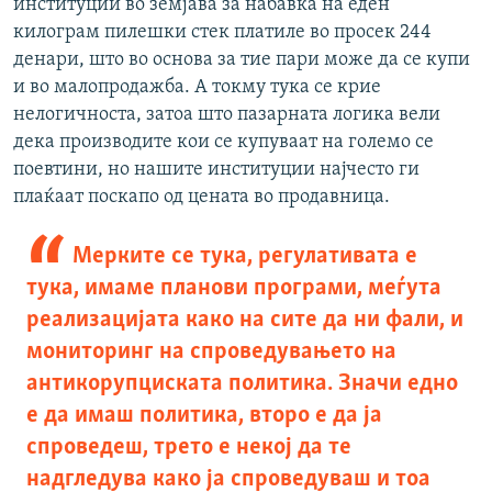
институции во земјава за набавка на еден
килограм пилешки стек платиле во просек 244
денари, што во основа за тие пари може да се купи
и во малопродажба. А токму тука се крие
нелогичноста, затоа што пазарната логика вели
дека производите кои се купуваат на големо се
поевтини, но нашите институции најчесто ги
плаќаат поскапо од цената во продавница.
Мерките се тука, регулативата е
тука, имаме планови програми, меѓута
реализацијата како на сите да ни фали, и
мониторинг на спроведувањето на
антикорупциската политика. Значи едно
е да имаш политика, второ е да ја
спроведеш, трето е некој да те
надгледува како ја спроведуваш и тоа