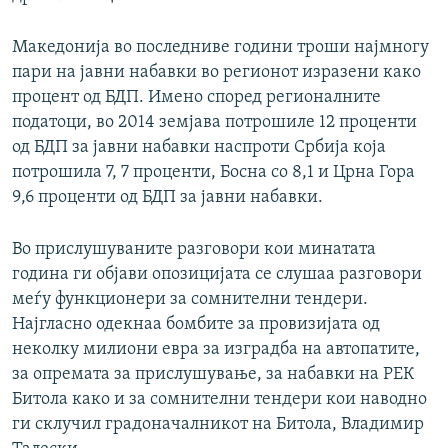
Македонија во последниве години троши најмногу
пари на јавни набавки во регионот изразени како
процент од БДП. Имено според регионалните
податоци, во 2014 земјава потрошиле 12 проценти
од БДП за јавни набавки наспроти Србија која
потрошила 7, 7 проценти, Босна со 8,1 и Црна Гора
9,6 проценти од БДП за јавни набавки.
Во прислушуваните разговори кои минатата
година ги објави опозицијата се слушаа разговори
меѓу функционери за сомнителни тендери.
Најгласно одекнаа бомбите за провизијата од
неколку милиони евра за изградба на автопатите,
за опремата за прислушување, за набавки на РЕК
Битола како и за сомнителни тендери кои наводно
ги склучил градоначалникот на Битола, Владимир