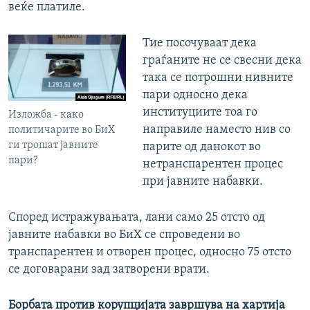
веќе платиле.
Тие посочуваат дека
граѓаните не се свесни дека
така се потрошни нивните
пари односно дека
институциите тоа го
Изложба - како
направиле наместо нив со
политичарите во БиХ
ги трошат јавните
парите од данокот во
пари?
нетранспарентен процес
при јавните набавки.
Според истражувањата, лани само 25 отсто од
јавните набавки во БиХ се спроведени во
транспарентен и отворен процес, односно 75 отсто
се договарани зад затворени врати.
Борбата против корупцијата завршува на хартија