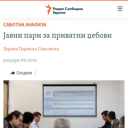
Достапни
линкови
Оди
САБОТНА АНАЛИЗА
на
МАКЕДОНИЈА
Јавни пари за приватни џебови
содржината
СВЕТ
Оди
Зорана Гаџовска Спасовска
ВИЗУЕЛНО
на
главната
јануари 09, 2016
ВЕСТИ
навигација
ШТО ТРЕБА ДА ЗНАЕТЕ
Премини
Сподели
на
ПРИЈАВИ СЕ ЗА ЊУЗЛЕТЕР
пребарување
ПОДКАСТ ЗОШТО?
СЛЕДЕТЕ НЕ