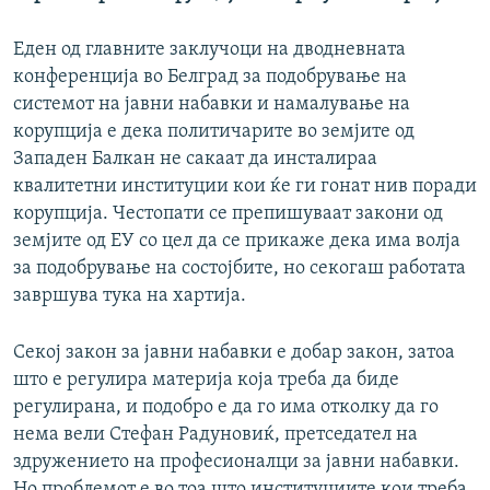
Еден од главните заклучоци на дводневната
конференција во Белград за подобрување на
системот на јавни набавки и намалување на
корупција е дека политичарите во земјите од
Западен Балкан не сакаат да инсталираа
квалитетни институции кои ќе ги гонат нив поради
корупција. Честопати се препишуваат закони од
земјите од ЕУ со цел да се прикаже дека има волја
за подобрување на состојбите, но секогаш работата
завршува тука на хартија.
Секој закон за јавни набавки е добар закон, затоа
што е регулира материја која треба да биде
регулирана, и подобро е да го има отколку да го
нема вели Стефан Радуновиќ, претседател на
здружението на професионалци за јавни набавки.
Но проблемот е во тоа што институциите кои треба