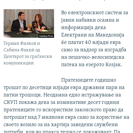
Во електронскиот систем за
јавни набавки осамна и
информација дека
Електрани на Македонија
ќе платат 40 илјади евра
Герман Филков и
само за надзор за изградба
Сабина Факиќ од
Центарот за граѓански
на пешачко-велосипедска
комуникации
патека на езерото Козјак.
Пратениците годишно
трошат по десетици илјади евра државни пари на
патни трошоци. Неодамна едно истражување на
СКУП покажа дека за изминативе десет години
пратениците го искористиле законското право да
потрошат над 7 милиони евра само за користење на
своето возило за на хартија заведени службени
потреби, кои во пракса тешко се докажуваат. Па