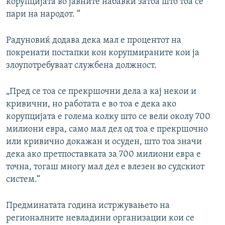
корупцијата во јавните набавки затоа што тоа се
пари на народот. “
Радуновиќ додава дека мал е процентот на
покренати постапки кон корупмираните кои ја
злоупотребуваат службена должност.
„Пред се тоа се прекршочни дела а кај некои и
кривични, но работата е во тоа е дека ако
корупцијата е голема колку што се вели околу 700
милиони евра, само мал дел од тоа е прекршочно
или кривично докажан и осуден, што тоа значи
дека ако претпоставката за 700 милиони евра е
точна, тогаш многу мал дел е влезен во судскиот
систем.“
Предминатата година истржувањето на
регионалните невладини организации кои се