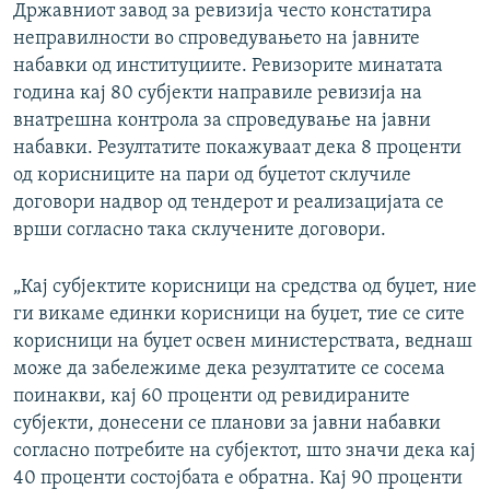
Државниот завод за ревизија често констатира
неправилности во спроведувањето на јавните
набавки од институциите. Ревизорите минатата
година кај 80 субјекти направиле ревизија на
внатрешна контрола за спроведување на јавни
набавки. Резултатите покажуваат дека 8 проценти
од корисниците на пари од буџетот склучиле
договори надвор од тендерот и реализацијата се
врши согласно така склучените договори.
„Кај субјектите корисници на средства од буџет, ние
ги викаме единки корисници на буџет, тие се сите
корисници на буџет освен министерствата, веднаш
може да забележиме дека резултатите се сосема
поинакви, кај 60 проценти од ревидираните
субјекти, донесени се планови за јавни набавки
согласно потребите на субјектот, што значи дека кај
40 проценти состојбата е обратна. Кај 90 проценти