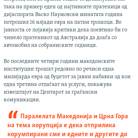
така на пример еден од најтивките пратеници од
дијаспората Васко Наумовски минатата година
потрошил 16 илјади евра на патни трошоци. Во
јавноста се појавија критики дека поевтино би го
чинело пратеникот од Австралија да доаѓа со
автомобил на собраниските седници.
Во последните четири години македонските
институции трошат редовно по речиси една
милијарда евра од буџетот за јавни набавки од кои
една третина отпаѓаат на услуги, покажува
извештајот на Центарот за граѓански
комуникации.
Паралелата Македонија и Црна Гора
на тема корупција е дека отприлика
корумпирани сме и едните и другите до