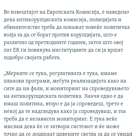
Во извештајот на Европската Комисија, е наведено
дека антикорупциската комисија, полицијата и
обвинителство треба да покажат повеќе политичка
волја за да се борат против корупцијата, што е
различно од претходните години, затоа што овој
пат ЕК ги повикува институциите да си ја вршат
подобро својата работа.
„Мерките се тука, регулативата е тука, имаме
планови програми, меѓута реализацијата како на
сите да ни фали, и мониторинг на спроведувањето
на антикорупциската политика. Значи едно е да
имаш политика, второ е да ја спроведеш, трето е
некој да те надгледува како ја спроведуваш, и тоа
треба да е независен мониторинг. Е тука веќе
мислам дека ќе се затвори системот и ќе може
точно да се лоцираат црвените светла за да се увиди