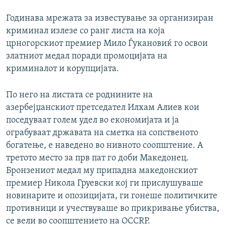
Годинава мрежата за известување за организиран
криминал излезе со ранг листа на која
црногорскиот премиер Мило Ѓукановиќ го освои
златниот медал поради промоцијата на
криминалот и корупцијата.
По него на листата се роднините на
азербејџанскиот претседател Илхам Алиев кои
поседуваат голем удел во економијата и ја
ограбуваат државата на сметка на сопственото
богатење, е наведено во нивното соопштение. А
третото место за прв пат го доби Македонец.
Бронзениот медал му припадна македонскиот
премиер Никола Груевски кој ги прислушуваше
новинарите и опозицијата, ги гонеше политичките
противници и учествуваше во прикривање убиства,
се вели во соопштението на OCCRP.