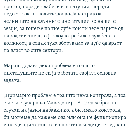
прогон, поради слабите институции, поради
недостаток на политичка волја и страв од
челниците на клучните институции во нашите
земји, за гонење на тие луѓе кои ги зеле парите од
народот и тие што ја злоупотребиле службената
должност, а сепак тука зборуваме за луѓе од врвот
на власт во сите сектори.“
Мараш додава дека проблем е тоа што
институциите не си ја работата својата основна
задача.
„Примарно проблем е тоа што нема контрола, а тоа
е исти случај и во Македонија. За голем број на
случаи на јавни набавки кога би имало контрола,
би можеме да кажеме ова или она не функционира
и поединци тогаш ќе ги носат последиците веднаш