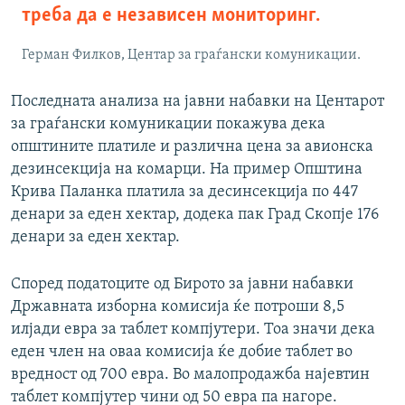
треба да е независен мониторинг.
Герман Филков, Центар за граѓански комуникации.
Последната анализа на јавни набавки на Центарот
за граѓански комуникации покажува дека
општините платиле и различна цена за авионска
дезинсекција на комарци. На пример Општина
Крива Паланка платила за десинсекција по 447
денари за еден хектар, додека пак Град Скопје 176
денари за еден хектар.
Според податоците од Бирото за јавни набавки
Државната изборна комисија ќе потроши 8,5
илјади евра за таблет компјутери. Тоа значи дека
еден член на оваа комисија ќе добие таблет во
вредност од 700 евра. Во малопродажба најевтин
таблет компјутер чини од 50 евра па нагоре.