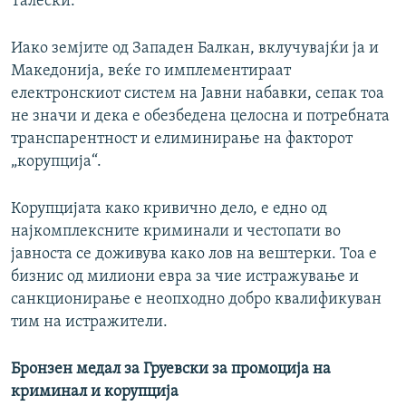
Талески.
Иако земјите од Западен Балкан, вклучувајќи ја и
Македонија, веќе го имплементираат
електронскиот систем на Јавни набавки, сепак тоа
не значи и дека е обезбедена целосна и потребната
транспарентност и елиминирање на факторот
„корупција“.
Корупцијата како кривично дело, е едно од
најкомплексните криминали и честопати во
јавноста се доживува како лов на вештерки. Тоа е
бизнис од милиони евра за чие истражување и
санкционирање е неопходно добро квалификуван
тим на истражители.
Бронзен медал за Груевски за промоција на
криминал и корупција