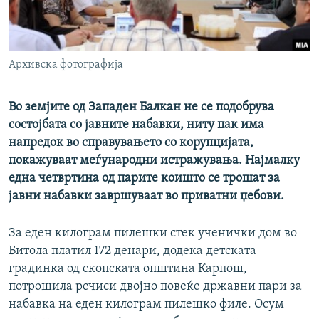
РСЕ веб страници
Архивска фотографија
Во земјите од Западен Балкан не се подобрува
состојбата со јавните набавки, ниту пак има
напредок во справувањето со корупцијата,
покажуваат меѓународни истражувања. Најмалку
една четвртина од парите коишто се трошат за
јавни набавки завршуваат во приватни џебови.
За еден килограм пилешки стек ученички дом во
Битола платил 172 денари, додека детската
градинка од скопската општина Карпош,
потрошила речиси двојно повеќе државни пари за
набавка на еден килограм пилешко филе. Осум