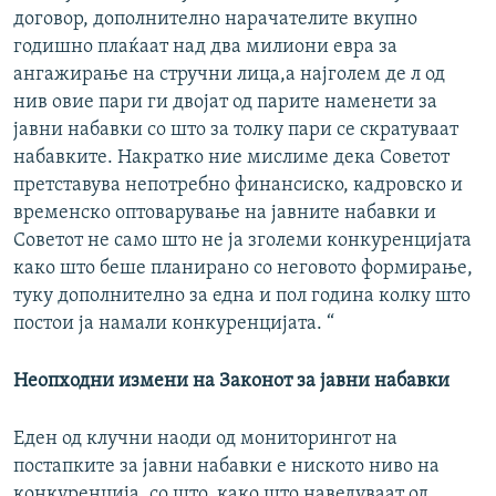
договор, дополнително нарачателите вкупно
годишно плаќаат над два милиони евра за
ангажирање на стручни лица,а најголем де л од
нив овие пари ги двојат од парите наменети за
јавни набавки со што за толку пари се скратуваат
набавките. Накратко ние мислиме дека Советот
претставува непотребно финансиско, кадровско и
временско оптоварување на јавните набавки и
Советот не само што не ја зголеми конкуренцијата
како што беше планирано со неговото формирање,
туку дополнително за една и пол година колку што
постои ја намали конкуренцијата. “
Неопходни измени на Законот за јавни набавки
Еден од клучни наоди од мониторингот на
постапките за јавни набавки е ниското ниво на
конкуренција, со што, како што наведуваат од