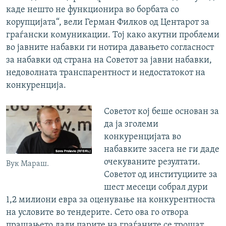
каде нешто не функционира во борбата со
корупцијата“, вели Герман Филков од Центарот за
граѓански комуникации. Тој како акутни проблеми
во јавните набавки ги нотира давањето согласност
за набавки од страна на Советот за јавни набавки,
недоволната транспарентност и недостатокот на
конкуренција.
Советот кој беше основан за
да ја зголеми
конкуренцијата во
набавките засега не ги даде
очекуваните резултати.
Вук Мараш.
Советот од институциите за
шест месеци собрал дури
1,2 милиони евра за оценување на конкурентноста
на условите во тендерите. Сето ова го отвора
прашањето дали парите на граѓаните се трошат