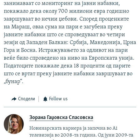
занимаваат со мониторинг на јавни набавки,
покажало дека околу 700 милиони евра годишно
завршуваат во нечии џебови. Според проценките
на Мараш, оваа сума на пари е загубена преку
јавните набавки што се спроведуваат во четири
земји од Западен Балкан: Србија, Македонија, Црна
Гора и Босна. Истражувањето за одливот на пари
веќе било спроведено на ниво на Европската унија.
Податоците покажале дека 18 проценти од парите
што се вртат преку јавните набавки завршуваат во
„бунар“.
Сподели
Follow us
Зорана Гаџовска Спасовска
Новинарската кариера ја започна во А1
телевизија во 2008-та година. Од јуни 2009-та