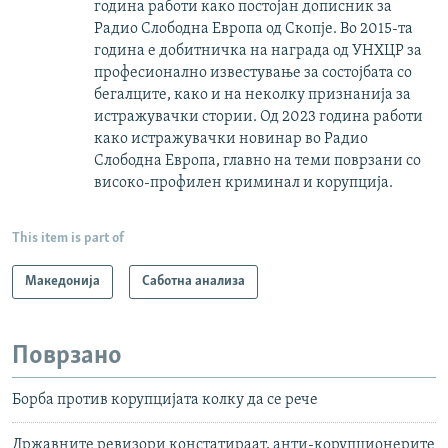
година работи како постојан дописник за
Радио Слободна Европа од Скопје. Во 2015-та
година е добитничка на награда од УНХЦР за
професионално известување за состојбата со
бегалците, како и на неколку признанија за
истражувачки стории. Од 2023 година работи
како истражувачки новинар во Радио
Слободна Европа, главно на теми поврзани со
високо-профилен криминал и корупција.
This item is part of
Македонија
Саботна анализа
Поврзано
Борба против корупцијата колку да се рече
Државните ревизори констатираат, анти-корупционерите