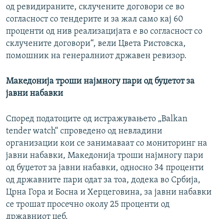
од ревидираните, склучените договори се во
согласност со тендерите и за жал само кај 60
проценти од нив реализацијата е во согласност со
склучените договори“, вели Цвета Ристовска,
помошник на генералниот државен ревизор.
Македонија троши најмногу пари од буџетот за
јавни набавки
Според податоците од истражувањето „Balkan
tender watch“ спроведено од невладини
организации кои се занимаваат со мониторинг на
јавни набавки, Македонија троши најмногу пари
од буџетот за јавни набавки, односно 34 проценти
од државните пари одат за тоа, додека во Србија,
Црна Гора и Босна и Херцеговина, за јавни набавки
се трошат просечно околу 25 проценти од
државниот џеб.