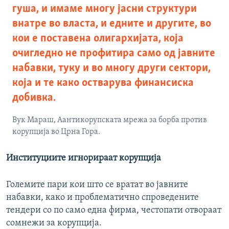
гуша, и имаме многу јасни структури
внатре во власта, и едните и другите, во
кои е поставена олигархијата, која
очигледно не профитира само од јавните
набавки, туку и во многу други сектори,
која и те како остварува финансиска
добивка.
Вук Мараш, Аантикорупската мрежа за борба против
корупција во Црна Гора.
Институциите игнорираат корупција
Големите пари кои што се вратат во јавните
набавки, како и проблематично спроведените
тендери со по само една фирма, честопати отвораат
сомнежи за корупција.