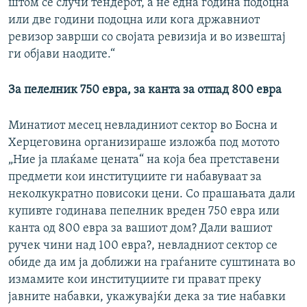
штом се случи тендерот, а не една година подоцна
или две години подоцна или кога државниот
ревизор заврши со својата ревизија и во извештај
ги објави наодите.“
За пелелник 750 евра, за канта за отпад 800 евра
Минатиот месец невладиниот сектор во Босна и
Херцеговина организираше изложба под мотото
„Ние ја плаќаме цената“ на која беа претставени
предмети кои институциите ги набавуваат за
неколкукратно повисоки цени. Со прашањата дали
купивте годинава пепелник вреден 750 евра или
канта од 800 евра за вашиот дом? Дали вашиот
ручек чини над 100 евра?, невладниот сектор се
обиде да им ја доближи на граѓаните суштината во
измамите кои институциите ги прават преку
јавните набавки, укажувајќи дека за тие набавки