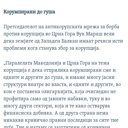
Корумпирани до гуша
Претседателот на антикорупската мрежа за борба
против корупција во Црна Гора Вук Мараш вели
дека земјите од Западен Балкан имаат речиси исти
проблеми кога станува збор за корупција.
„Паралелата Македонија и Црна Гора на тема
корупција е дека отприлика корумпирани сме и
едните и другите до гуша, и имаме многу јасни
структури внатре во власта, и едните и другите, во
кои е поставена олигархијата, која очигледно не
профитира само од јавните набавки, туку и во
многу други сектори, која и те како остварува
финансиска добивка. А од друга страна нема
никакви кривично правни последици за сите тие
луѓе. Тие и натаму се заштитени од кривичен