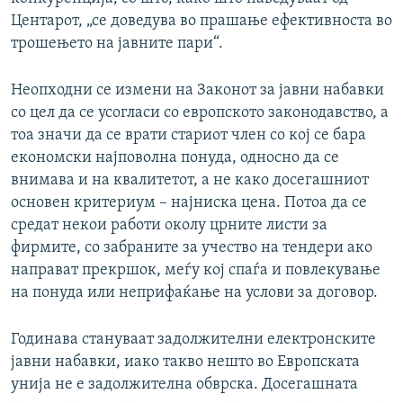
Центарот, „се доведува во прашање ефективноста во
трошењето на јавните пари“.
Неопходни се измени на Законот за јавни набавки
со цел да се усогласи со европското законодавство, а
тоа значи да се врати стариот член со кој се бара
економски најповолна понуда, односно да се
внимава и на квалитетот, а не како досегашниот
основен критериум – најниска цена. Потоа да се
средат некои работи околу црните листи за
фирмите, со забраните за учество на тендери ако
направат прекршок, меѓу кој спаѓа и повлекување
на понуда или неприфаќање на услови за договор.
Годинава стануваат задолжителни електронските
јавни набавки, иако такво нешто во Европската
унија не е задолжителна обврска. Досегашната