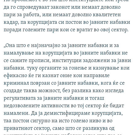
да го спроведуваат законот или немаат доволно
пари за работа, или немаат доволно квалитетен
кадар, па корупцијата си постои во јавните набавки
поради големите пари кои се вратат во овој сектор.
„Она што е најзначајно за јавните набавки и за
намалување на корупцијата во јавните набавки не
се самите прописи, институции задолжени за јавни
набавки. туку органите за гонење и казнување кои
ефикасно ќе ги казнат оние кои направиле
криминал поврзан со јавните набавки, кога ќе се
создаде таква можност, без разлика како изгледа
регулативата за јавните набавки и тогаш
недозволените активности во тој сектор ќе бидат
намалени. Да ја демистифицираме корупцијата,
таа постои сигурно на исто големо ниво и во
приватниот сектор, само што се разликува од