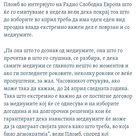
Пломб во интервјуто на Радио Слободна Европа што
ќе го емитуваме в недела вели дека покрај тоа што
до изборите во април треба да има еден еден вид
преодна влада екстремно важен дел е поврзан и со
медиумите.
„Па она што го дознав од медиумите, она што го
прочитав и што го слушнав, се разбира, е дека
самите медиуми се главното нешто во моментов и
ако ги погледнете роковите, неколку рокови се веќе
пропуштени, за жал. Часовникот отчукува, ако
може така да кажам, до 24 април следната година.
Така што екстремно е важно да се постигне договор
за медиумите кој ќе се однесува и на изборите
догодина и на долгорочни решенија кои ќе
гарантираат дека навистина медиумите ќе може
да ја одиграат својата улога како што треба, во која
било демократија“, вели Пломб, според кој