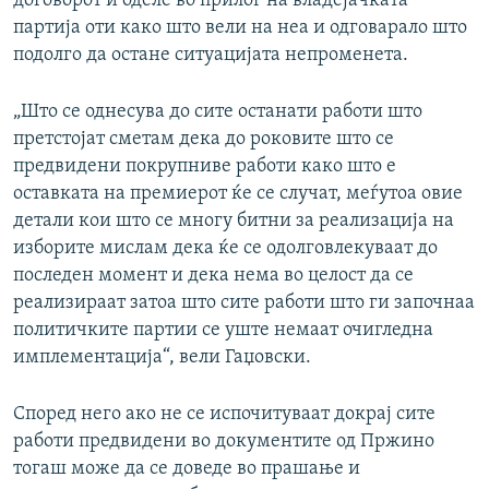
договорот и оделе во прилог на владејачката
партија оти како што вели на неа и одговарало што
подолго да остане ситуацијата непроменета.
„Што се однесува до сите останати работи што
претстојат сметам дека до роковите што се
предвидени покрупниве работи како што е
оставката на премиерот ќе се случат, меѓутоа овие
детали кои што се многу битни за реализација на
изборите мислам дека ќе се одолговлекуваат до
последен момент и дека нема во целост да се
реализираат затоа што сите работи што ги започнаа
политичките партии се уште немаат очигледна
имплементација“, вели Гаџовски.
Според него ако не се испочитуваат докрај сите
работи предвидени во документите од Пржино
тогаш може да се доведе во прашање и