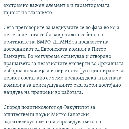
екстремно важен елемент е и гарантираната
тајност на гласањето.
Сега преговорите за медиумите се во фаза во која
не се знае кога се би завршило, особено по
критиките на ВМРО-ДПМНЕ за предлогот на
посредникот од Европската комисија Питер
Ванхауте. Во меѓувреме остануваа и отворено
прашањето за независните експерти во Државната
изборна комисија а и нејзиното функционирање во
новиот состав ако се земе предвид дека анкетната
комисија за прислушуваните разговори постојано
наидува на препреки во работата.
Според политикологот од Факултетот за
општествени науки Митко Гаџовски
одолговлекувањето на спроведувањето на