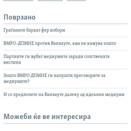
Поврзано
Граѓаните бараат фер избори
ВМРО-ДПМНЕ против Ванхауте, ама не кажува зошто
Партиите ги љубат медиумите заради сопствената
вистина
Зошто ВМРО ДПМНЕ ги напушти преговорите за
медиумите?
И со предлозите на Ванхауте далеку од идеални медиуми
Можеби ќе ве интересира