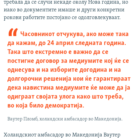
требала да се случи некаде околу Нова година, но
иако во документите имаше и други конкретни
рокови работите постојано се одолговлекуваат.
Часовникот отчукува, ако може така
да кажам, до 24 април следната година.
Така што екстремно е важно да се
постигне договор за медиумите кој ќе се
однесува и на изборите догодина и на
долгорочни решенија кои ќе гарантираат
дека навистина медиумите ќе може да ја
одиграат својата улога како што треба,
во која било демократија.
Ваутер Пломб, холандски амбасадор во Македонија.
Холандскиот амбасадор во Македонија Ваутер