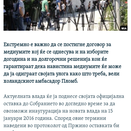
РСЕ веб страници
Eкстремно е важно да се постигне договор за
медиумите кој ќе се однесува и на изборите
догодина и на долгорочни решенија кои ќе
гарантираат дека навистина медиумите ќе може
да ја одиграат својата улога како што треба, вели
холандскиот амбасадор Пломб.
Актуелната влада ќе ја поднесе својата официјална
оставка до Собранието во догледно време за да
овозможи инаyгурација на новата влада на 15
јануари 2016 година. Според овие термини
наведени во протоколот од Пржино оставката би