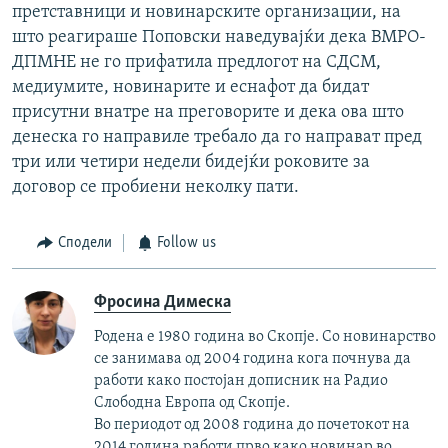
претставници и новинарските организации, на
што реагираше Поповски наведувајќи дека ВМРО-
ДПМНЕ не го прифатила предлогот на СДСМ,
медиумите, новинарите и еснафот да бидат
присутни внатре на преговорите и дека ова што
денеска го направиле требало да го направат пред
три или четири недели бидејќи роковите за
договор се пробиени неколку пати.
Сподели
Follow us
Фросина Димеска
Родена е 1980 година во Скопје. Со новинарство
се занимава од 2004 година кога почнува да
работи како постојан дописник на Радио
Слободна Европа од Скопје.
Во периодот од 2008 година до почетокот на
2014 година работи прво како новинар во