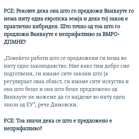
РСЕ: Рековте дека она што го предложи Ванхауте го
нема ниту една европска земја и дека тој закон е
практично хибриден. Што точно од тоа што го
предложи Ванхауте е неприфатливо за ВМРО-
ДПМНЕ?
​„Повеќето работи што се предложени ги нема во
ниту едно законодавство. Ние како тим добро сме
подготвени, ги имаме сите закони што ја
регулираат оваа област, ги имаме сите искуства и
она што беше и она што беше предложено од
Ванхауте не можеме да го најдеме во ниту еден
закон од ЕУ“, рече Димовски.
РСЕ: Тоа значи дека се што е предложено е
неприфатливо?