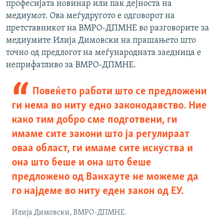
професијата новинар или пак дејноста на
медиумот. Ова меѓудругото е одговорот на
претставникот на ВМРО-ДПМНЕ во разговорите за
медиумите Илија Димовски на прашањето што
точно од предлогот на меѓународната заедница е
неприфатливо за ВМРО-ДПМНЕ.
Повеќето работи што се предложени
ги нема во ниту едно законодавство. Ние
како тим добро сме подготвени, ги
имаме сите закони што ја регулираат
оваа област, ги имаме сите искуства и
она што беше и она што беше
предложено од Ванхауте не можеме да
го најдеме во ниту еден закон од ЕУ.
Илија Димовски, ВМРО-ДПМНЕ.