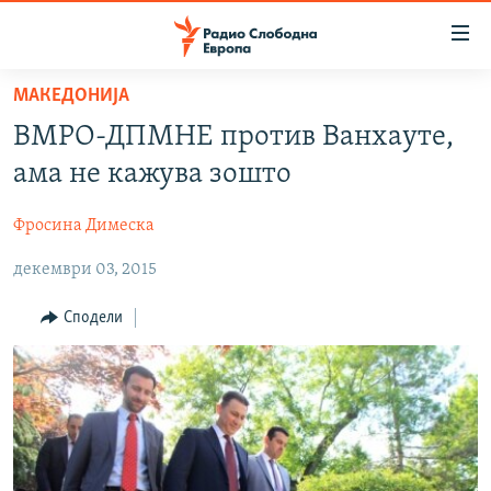
Достапни
линкови
Оди
МАКЕДОНИЈА
на
МАКЕДОНИЈА
ВМРО-ДПМНЕ против Ванхауте,
содржината
СВЕТ
Оди
ама не кажува зошто
ВИЗУЕЛНО
на
главната
Фросина Димеска
ВЕСТИ
навигација
декември 03, 2015
ШТО ТРЕБА ДА ЗНАЕТЕ
Премини
на
ПРИЈАВИ СЕ ЗА ЊУЗЛЕТЕР
Сподели
пребарување
ПОДКАСТ ЗОШТО?
СЛЕДЕТЕ НЕ