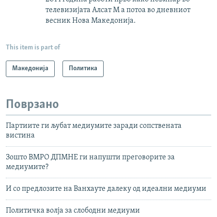
телевизијата Алсат М а потоа во дневниот
весник Нова Македонија.
This item is part of
Македонија
Политика
Поврзано
Партиите ги љубат медиумите заради сопствената
вистина
Зошто ВМРО ДПМНЕ ги напушти преговорите за
медиумите?
И со предлозите на Ванхауте далеку од идеални медиуми
Политичка волја за слободни медиуми