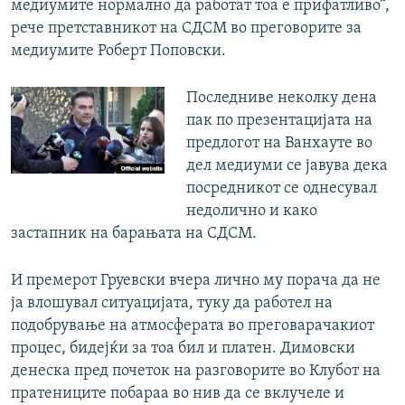
медиумите нормално да работат тоа е прифатливо“,
рече претставникот на СДСМ во преговорите за
медиумите Роберт Поповски.
Последниве неколку дена
пак по презентацијата на
предлогот на Ванхауте во
дел медиуми се јавува дека
посредникот се однесувал
недолично и како
застапник на барањата на СДСМ.
И премерот Груевски вчера лично му порача да не
ја влoшувал ситуацијата, туку да работел на
подобрување на атмосферата во преговарачакиот
процес, бидејќи за тоа бил и платен. Димовски
денеска пред почеток на разговорите во Клубот на
пратениците побараа во нив да се вклучеле и