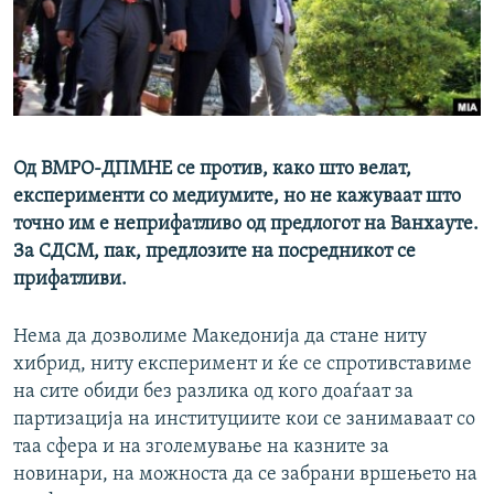
РСЕ веб страници
Од ВМРО-ДПМНЕ се против, како што велат,
експерименти со медиумите, но не кажуваат што
точно им е неприфатливо од предлогот на Ванхауте.
За СДСМ, пак, предлозите на посредникот се
прифатливи.
Нема да дозволиме Македонија да стане ниту
хибрид, ниту експеримент и ќе се спротивставиме
на сите обиди без разлика од кого доаѓаат за
партизација на институциите кои се занимаваат со
таа сфера и на зголемување на казните за
новинари, на можноста да се забрани вршењето на