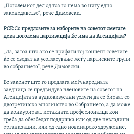
„Поголемиот дел од тоа го нема во ниту едно
законодавство“, рече Димовски.
РСЕ:Со предлозите за изборите на советот сметате
дека поголема партизација ќе има на Агенцијата?
„Да, затоа што ако се прифати тој концепт советите
ќе се сведат на усогласување меѓу партиските групи
во собранието“, рече Димовски.
Во законот што го предлага меѓународната
заедница се предвидува членовите на советот на
Агенцијата за аудиовизуелни услуги да се бираат со
двотретинско мнозинство во Собранието, а да може
да конкурираат истакнати професионалци кои
треба да обезбедат поддршка или од две невладини
организации, или од едно новинарско здружение,