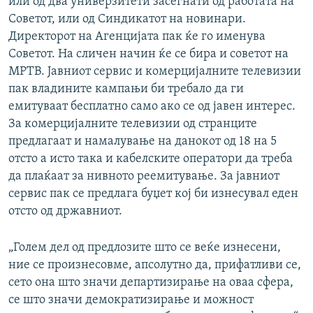
или од два универзитети засегнати од работата на
Советот, или од Синдикатот на новинари.
Директорот на Агенцијата пак ќе го именува
Советот. На сличен начин ќе се бира и советот на
МРТВ. Јавниот сервис и комерцијалните телевизии
пак владините кампањи би требало да ги
емитуваат бесплатно само ако се од јавен интерес.
За комерцијалните телевизии од странците
предлагаат и намалување на данокот од 18 на 5
отсто а исто така и кабелските оператори да треба
да плаќаат за нивното реемитување. За јавниот
сервис пак се предлага буџет кој би изнесувал еден
отсто од државниот.
„Голем дел од предлозите што се веќе изнесени,
ние се произнесовме, апсолутно да, прифатливи се,
сето она што значи департизирање на оваа сфера,
се што значи демократизирање и можност