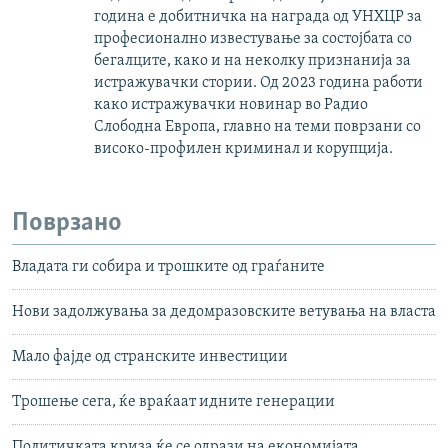
година е добитничка на награда од УНХЦР за
професионално известување за состојбата со
бегалците, како и на неколку признанија за
истражувачки стории. Од 2023 година работи
како истражувачки новинар во Радио
Слободна Европа, главно на теми поврзани со
високо-профилен криминал и корупција.
Поврзано
Владата ги собира и трошките од граѓаните
Нови задолжувања за дедомразовските ветувања на власта
Мало фајде од странските инвестиции
Трошење сега, ќе враќаат идните генерации
Политичката криза ќе се одрази на економијата,