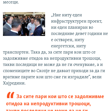
месеци.
„Ние ниту еден
инфраструктурен проект,
ни еден планиран во
последниве девет години не
е остварен, ниту
енергетски, ниту
транспортен. Така да, за сите пари кои што се
задолживме отидоа на непродуктивни трошоци,
такви последици не може да не ги очекуваме, а и
спомениците во Скопје не даваат приходи за да ги
вратиме парите кои што сме ги изградиле“, вели
Хајредини.
За сите пари кои што се задолживме
отидоа на непродуктивни трошоци,