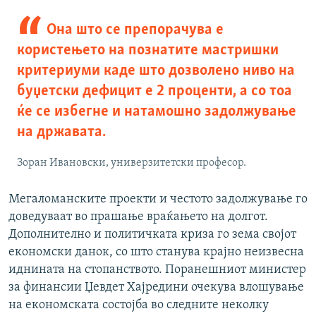
Она што се препорачува е
користењето на познатите мастришки
критериуми каде што дозволено ниво на
буџетски дефицит е 2 проценти, а со тоа
ќе се избегне и натамошно задолжување
на државата.
Зоран Ивановски, универзитетски професор.
Мегаломанските проекти и честото задолжување го
доведуваат во прашање враќањето на долгот.
Дополнително и политичката криза го зема својот
економски данок, со што станува крајно неизвесна
иднината на стопанството. Поранешниот министер
за финансии Џевдет Хајредини очекува влошување
на економската состојба во следните неколку