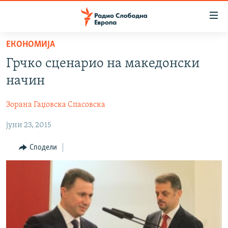
Достапни
линкови
Оди
ЕКОНОМИЈА
на
МАКЕДОНИЈА
Грчко сценарио на македонски
содржината
СВЕТ
Оди
начин
ВИЗУЕЛНО
на
главната
Зорана Гаџовска Спасовска
ВЕСТИ
навигација
јуни 23, 2015
ШТО ТРЕБА ДА ЗНАЕТЕ
Премини
на
ПРИЈАВИ СЕ ЗА ЊУЗЛЕТЕР
Сподели
пребарување
ПОДКАСТ ЗОШТО?
СЛЕДЕТЕ НЕ