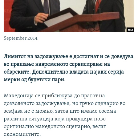
РСЕ веб страници
September 2014.
Лимитот на задолжување е достигнат и се доведува
во прашање навременото сервисирање на
обврските. Дополнително владата најави серија
мерки од буџетски пари.
Македонија се приближува до прагот на
дозволеното задолжување, но грчко сценарио во
земјава не е можно, затоа што имаме сосема
различна ситуација која продуцира ново
оригинално македонско сценарио, велат
економистите.