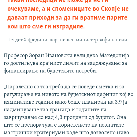
такви последици не може да не ги
очекуваме, а и спомениците во Скопје не
даваат приходи за да ги вратиме парите
кои што сме ги изградиле.
Џевдет Хајредини, поранешен министер за финансии.
Професор Зоран Ивановски вели дека Македонија
го достигнува крајниот лимит на задолжување за
финансирање на буџетските потреби.
„Паралелно со тоа треба да се поведе сметка и за
регулирање на нивото на буџетскиот дефицит кој во
изминативе години иако беше планиран на 3,9 ја
надминуваше таа граница и годините ги
завршувавме со над 4,3 проценти од буџетот. Она
што се препорачува е користењето на познатите
мастришки критериуми каде што дозволено ниво