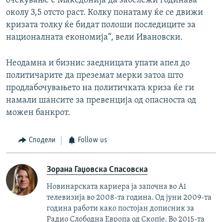
очекување е Македонија да забележи годинава
околу 3,5 отсто раст. Колку понатаму ќе се движи
кризата толку ќе бидат полоши последиците за
националната економија“, вели Ивановски.
Неодамна и бизнис заедницата упати апел до
политичарите да преземат мерки затоа што
продлабочувањето на политичката криза ќе ги
намали шансите за превенција од опасноста од
можен банкрот.
Сподели
Follow us
Зорана Гаџовска Спасовска
Новинарската кариера ја започна во А1
телевизија во 2008-та година. Од јуни 2009-та
година работи како постојан дописник за
Радио Слободна Европа од Скопје. Во 2015-та