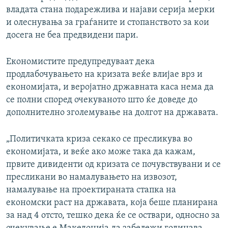
владата стана подарежлива и најави серија мерки
и олеснувања за граѓаните и стопанството за кои
досега не беа предвидени пари.
Економистите предупредуваат дека
продлабочувањето на кризата веќе влијае врз и
економијата, и веројатно државната каса нема да
се полни според очекуваното што ќе доведе до
дополнително зголемување на долгот на државата.
„Политичката криза секако се пресликува во
економијата, и веќе ако може така да кажам,
првите дивиденти од кризата се почувствувани и се
пресликани во намалувањето на извозот,
намалување на проектираната стапка на
економски раст на државата, која беше планирана
за над 4 отсто, тешко дека ќе се оствари, односно за