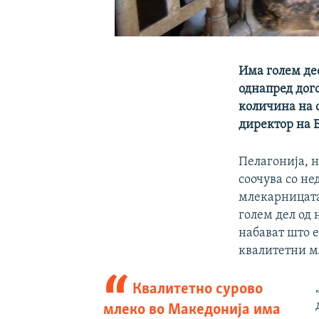
Има голем де
однапред дог
количина на 
директор на 
Пелагонија, 
соочува со не
млекарницата
голем дел од 
набават што 
квалитетни м
Квалитетно сурово
млеко во Македонија има