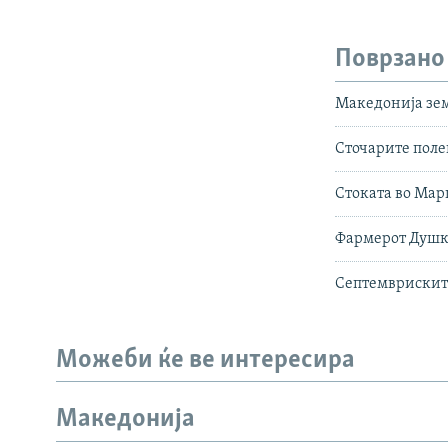
Поврзано
Македонија зем
Сточарите поле
Стоката во Мар
Фармерот Душко
Септемвриските
Можеби ќе ве интересира
Македонија
СЛЕДЕТЕ НЕ