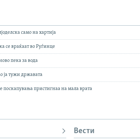
јоделска само на хартија
ка се враќаат во Руѓинце
иово пека за вода
 ја тужи државата
 поскапувања пристигнаа на мала врата
Вести