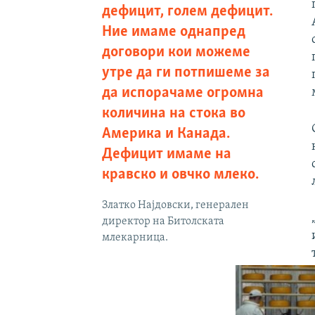
дефицит, голем дефицит.
Ние имаме однапред
договори кои можеме
утре да ги потпишеме за
да испорачаме огромна
количина на стока во
Америка и Канада.
Дефицит имаме на
кравско и овчко млеко.
Златко Најдовски, генерален
директор на Битолската
млекарница.