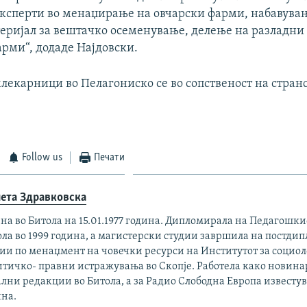
експерти во менаџирање на овчарски фарми, набавува
еријал за вештачко осеменување, делење на разладни 
арми“, додаде Најдовски.
лекарници во Пелагониско се во сопственост на стран
Follow us
Печати
ета Здравковска
на во Битола на 15.01.1977 година. Дипломирала на Педагошки
ла во 1999 година, а магистерски студии завршила на постди
дии по менаџмент на човечки ресурси на Институтот за социо
итичко- правни истражувања во Скопје. Работела како новина
лни редакции во Битола, а за Радио Слободна Европа известув
ина.