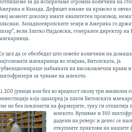
потпишеме за да испорачаме огромна количина на сто
Америка и Канада. Дефицит имаме на кравско и овчко 
овој момент доколку имате квалитетен производ, нема
пласман. Западноевропските земји и Америка го држа
пазар“, вели Златко Најдовски, генерален директор на
млекарница.
Со цел да се обезбедат што повеќе количини на домаш
најголемата млекарница во земјава, Битолската, ја
субвенционираше набавката на високомлечни крави и
лактофризери за чување на млекото.
„1.200 јуници кои беа во вредност околу три милиони е
инвестиција која однапред ја плати Битолската млекар
тие не беа поклонети на фармерите, туку ги отплатија 
млекото. Купивме и 350 лактофр
дадени на реверс и денес се нао
откупните пунктови на нашите 