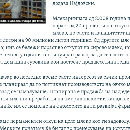
додава Најдовски.
Млекарницата од 2.008 година 
пораст од 20 проценти на откуп 
млеко, но расти и капацитетот н
и литри на 90 милиони литри годишно. Од другите мл
кај нив се бележи пораст во откупот на сирово млеко, н
 неколку години континуиран развој за да се постигн
а домашна суровина кои постоеле пред десетина годи
пазар во последно време расте интересот за овчки прои
 планираат да го поттикнат производството на овчко м
азад се намалуваше. Планирана е продажба на над ед
чки млечни преработки на американскиот и канадксио
на ќе им се помогне на фармерите да ги развијат фарм
аме перманентен откуп на цело млеко кое ги задоволу
 Мерките понатаму ќе бидат во пренесување на искуств