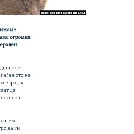
 имаме
чаме огромна
нерален
денес се
опаѓањето на
и евра, па
ваат да
чката на
 голем
ре да ги