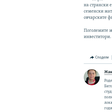
на странски 
семенски мат
овчарските ф
Поголемите м
инвеститори.
Сподели
Жан
Роде
Бито
сту
пол
лока
год