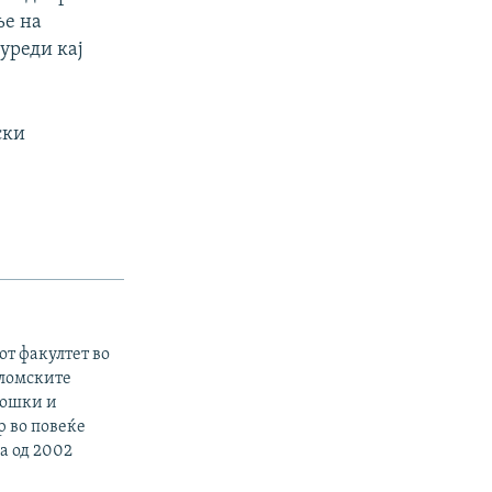
ње на
уреди кај
ски
от факултет во
пломските
лошки и
р во повеќе
а од 2002