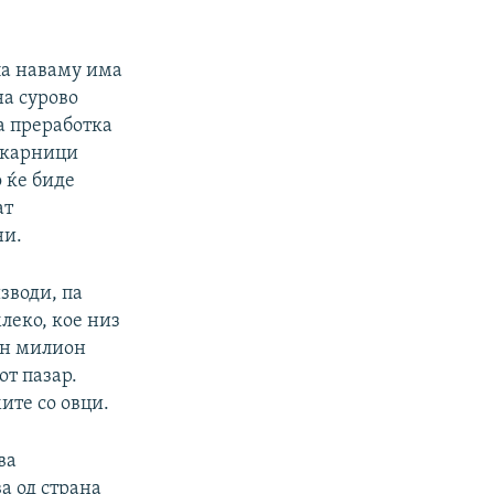
па наваму има
на сурово
а преработка
екарници
о ќе биде
ат
ни.
зводи, па
леко, кое низ
ен милион
т пазар.
ите со овци.
ва
а од страна