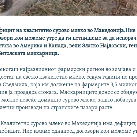
фицит на квалитетно сурово млеко во Македонија.Ние
овори кои можеме утре да ги потпишеме за да испора
стока во Америка и Канада, вели Златко Најдовски, ге
Битолската млекарница.
некогаш најразвиениот фармерски регион во земјава и 
достиг на свежо квалитетно млеко, седум години по пр
 Сведмилк, која им должеше на фармерите 3,5 милион
нив ја продадоа стоката. Млекарниците денес се обиду
е можно повеќе домашно сурово млеко, зашто побарува
лечни производи на странските пазари расте.
„Квалитетно сурово млеко во Македонија има дефицит,
дефицит. Ние имаме однапред договори кои можеме ут