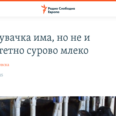
увачка има, но не и
тетно сурово млеко
овска
15