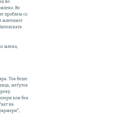
ка во
млеко. Во
те проблем со
т млечниот
 Битолската
но млеко,
вра. Тоа беше
ница, меѓутоа
преку
изери кои беа
ѓаат на
фармери“,