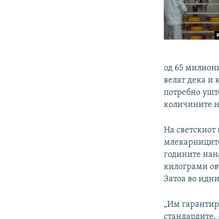
од 65 милион
велат дека и 
потребно уште
количините н
На светскиот 
млекарниците
годините нан
килограми ов
Затоа во идни
„Им гарантир
стандардите.