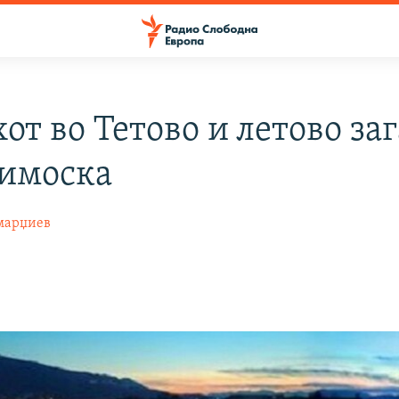
от во Тетово и летово за
зимоска
марџиев