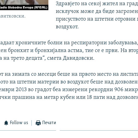
Здравјето на секој жител на град
исклучок може да биде загрозен
авитковски.
присуството на штетни отровни 
воздухот.
радаат хроничните болни на респираторни заболувања
н бронхит и бронхијална астма, тие се е први. На вто
 а на трето децата“, смета Давидовски.
от на зимата со месеци беше на првото место на листат
вото на штетни материи во воздухот беше над дозволен
кември 2013 во градот беа измерени рекордни 906 мик
ички прашина на метар кубен или 18 пати над дозволе
Follow us
Печати