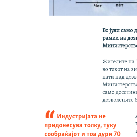
Во јули само 
рамки на доз
Министерство
Жителите на Т
во текот на з
пати над дозв
Министерствот
само десетина
дозволените 
Индустријата не
придонесува толку, туку
сообраќајот и тоа дури 70