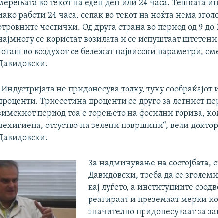
мерењата во текот на еден ден или 24 часа. Тешката и
иако работи 24 часа, сепак во текот на ноќта нема згол
отровните честички. Од друга страна во период од 9 до 
најмногу се користат возилата и се испуштаат штетени
тогаш во воздухот се бележат највисоки параметри, см
Давидовски.
„Индустријата не придонесува толку, туку сообраќајот и
проценти. Триесетина проценти се друго за летниот пе
зимскиот период тоа е горењето на фосилни горива, к
нехигиена, отсуство на зелени површини“, вели доктор
Давидовски.
За надминување на состојбата, 
Давидовски, треба да се зголеми
кај луѓето, а институциите соодв
реагираат и преземаат мерки ко
значително придонесуваат за за