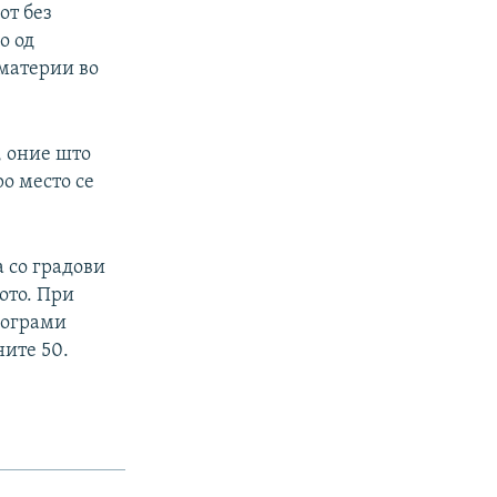
от без
о од
материи во
, оние што
ро место се
а со градови
ото. При
рограми
ните 50.