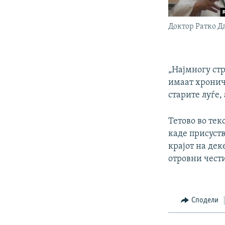
Доктор Ратко Д
„Најмногу ст
имаат хрониче
старите луѓе,
Тетово во тек
каде присуст
крајот на де
отровни чест
Сподели