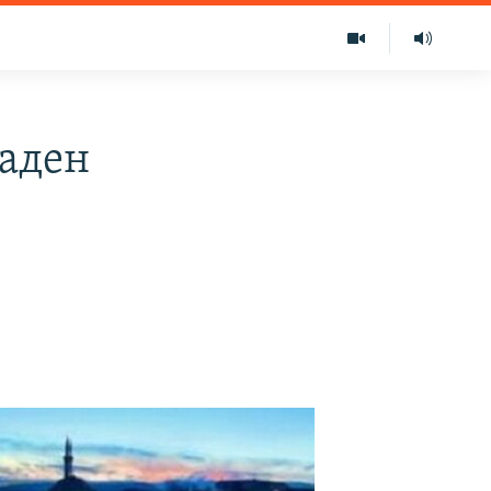
гаден