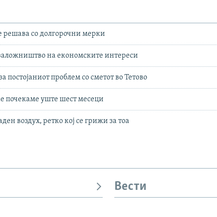
е решава со долгорочни мерки
 заложништво на економските интереси
а постојаниот проблем со сметот во Тетово
 ќе почекаме уште шест месеци
ден воздух, ретко кој се грижи за тоа
Вести