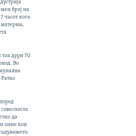
ндустрија
емен број на
17 часот кога
 материи,
ета
 тоа дури 70
риод. Во
омунална
 Ратко
според
 совесноста
етно да
н оние кои
гадувањето.