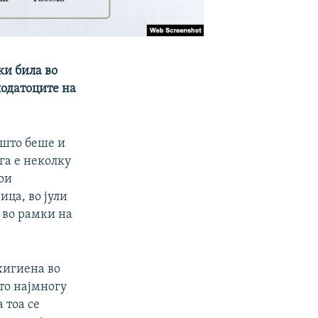
ки била во
податоците на
 што беше и
га е неколку
ои
ица, во јули
 во рамки на
хигиена во
ето најмногу
 тоа се