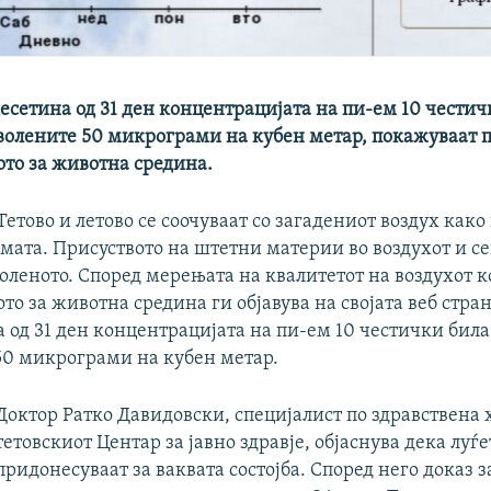
десетина од 31 ден концентрацијата на пи-ем 10 честич
волените 50 микрограми на кубен метар, покажуваат 
то за животна средина.
етово и летово се соочуваат со загадениот воздух како
имата. Присуството на штетни материи во воздухот и се
оленото. Според мерењата на квалитетот на воздухот к
о за животна средина ги објавува на својата веб стран
 од 31 ден концентрацијата на пи-ем 10 честички била
50 микрограми на кубен метар.
Доктор Ратко Давидовски, специјалист по здравствена 
тетовскиот Центар за јавно здравје, објаснува дека луѓ
придонесуваат за ваквата состојба. Според него доказ за