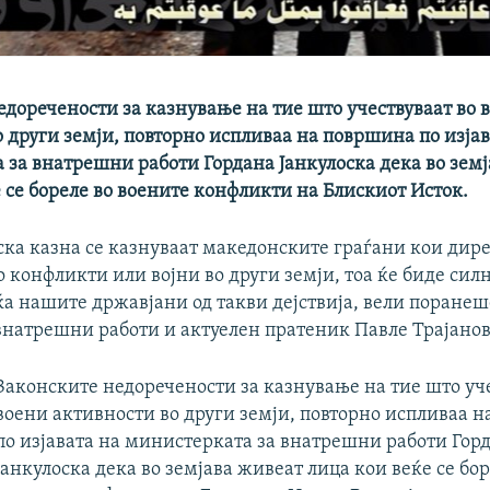
едоречености за казнување на тие што учествуваат во 
 други земји, повторно испливаа на површина по изјав
 за внатрешни работи Гордана Јанкулоска дека во зем
 се бореле во воените конфликти на Блискиот Исток.
рска казна се казнуваат македонските граѓани кои дир
о конфликти или војни во други земји, тоа ќе биде сил
аќа нашите државјани од такви дејствија, вели поране
внатрешни работи и актуелен пратеник Павле Трајанов
Законските недоречености за казнување на тие што уче
воени активности во други земји, повторно испливаа 
по изјавата на министерката за внатрешни работи Гор
Јанкулоска дека во земјава живеат лица кои веќе се бор