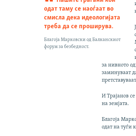
Нашите граѓани кои
одат таму се наоѓаат во
смисла дека идеологијата
треба да се проширува.
Благоја Марковски од Балканскиот
форум за безбедност.
за нивното о
заминуваат да
претставуваат
И Трајанов се
на земјата.
Благоја Марк
одат на туѓи