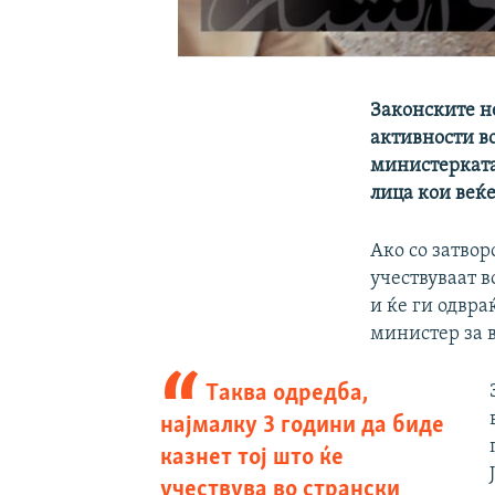
Законските н
активности во
министерката
лица кои веќе
Ако со затво
учествуваат в
и ќе ги одвр
министер за 
Tаква одредба,
најмалку 3 години да биде
казнет тој што ќе
учествува во странски