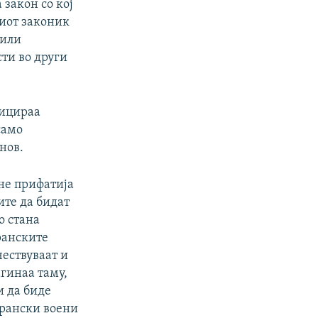
 закон со кој
ниот законик
 или
ти во други
ницираа
само
нов.
 не прифатија
ите да бидат
о стана
ранските
ествуваат и
гинаа таму,
и да биде
странски воени