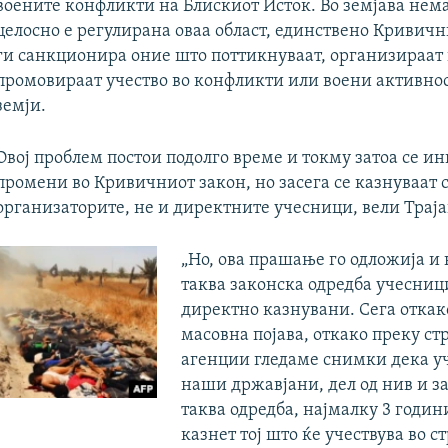
воените конфликти на Блискиот Исток. Во земјава нема
целосно е регулирана оваа област, единствено Кривич
ги санкционира оние што поттикнуваат, организираат
промовираат учество во конфликти или воени активнос
земји.
Овој проблем постои подолго време и токму затоа се и
промени во Кривичниот закон, но засега се казнуваат 
организаторите, не и директните учесници, вели Траја
„Но, ова прашање го одложија и
таква законска одредба учесниц
директно казнувани. Сега откак
масовна појава, откако преку ст
агенции гледаме снимки дека уч
наши државјани, дел од нив и за
таква одредба, најмалку 3 годин
казнет тој што ќе учествува во 