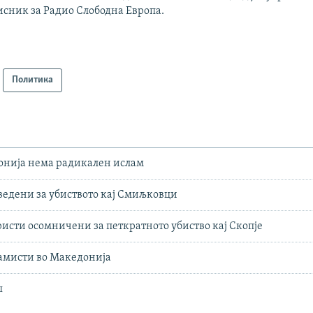
исник за Радио Слободна Европа.
Политика
онија нема радикален ислам
едени за убиството кај Смиљковци
исти осомничени за петкратното убиство кај Скопје
амисти во Македонија
ш