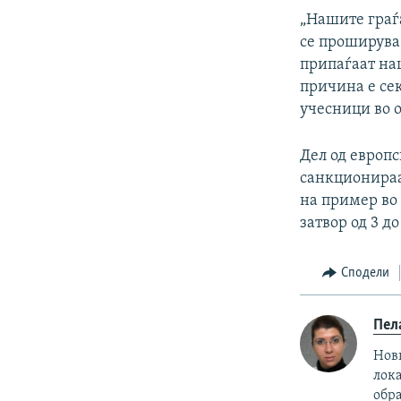
„Нашите граѓа
се проширува 
припаѓаат наш
причина е сек
учесници во 
Дел од европс
санкционираа
на пример во 
затвор од 3 д
Сподели
Пел
Нови
лока
обр