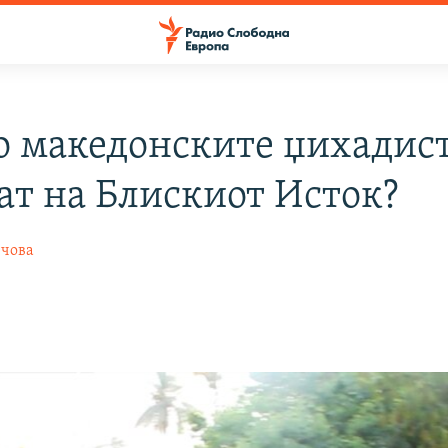
о македонските џихадис
рат на Блискиот Исток?
нчова