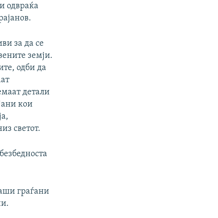
ги одвраќа
рајанов.
ви за да се
вените земји.
те, одби да
аат
емаат детали
јани кои
ја,
низ светот.
 безбедноста
наши граѓани
и.