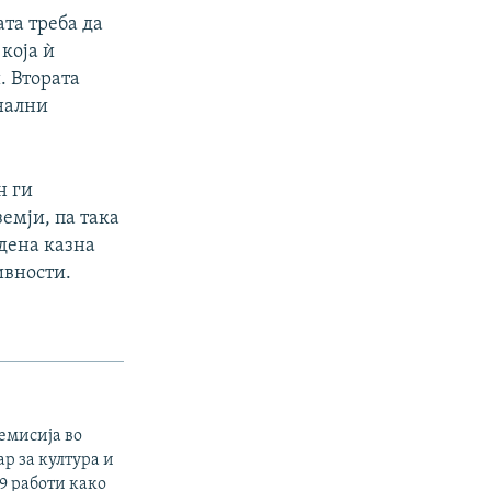
ата треба да
која ѝ
. Втората
онални
н ги
емји, па така
идена казна
ивности.
емисија во
р за култура и
9 работи како