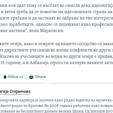
ни кои одат таму се наоѓаат во смисла дека идеологиј
и затоа треба да се помогне на идеолошката страна на 
ите граѓани и да застанат во одбрана на тие интереси
ако заработката, односно се појавуваат како професи
овие настани“, вели Марковски.
ките земји, како и земјите од нашето соседство со зако
т директните учесници во воени конфликти во други з
Косово за учесниците во војни во други земји е предв
о 15 години, а и Албанија строго ги казнува ваквите акт
Follow us
Печати
агија Стојанчова
нарската кариера ја започна како радио водител на музичка 
лното радио во Кратово. Во 2008 година работеше како новина
азование во бесплатниот дневен весник Шпиц. Од јануари 200