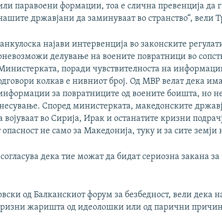
или паравоени формации, тоа е слична превенција да 
нашите државјани да заминуваат во странство“, вели Т
Јанкулоска најави интервенција во законските регулати
оневозможи делување на воените повратници во сопст
Министерката, поради чувствителноста на информации
одговори колкав е нивниот број. Од МВР велат дека им
информации за повратниците од воените боишта, но н
днесување. Според министерката, македонските држав
 војуваат во Сирија, Ирак и останатите кризни подрач
 опасност не само за Македонија, туку и за сите земји 
 согласува дека тие можат да бидат сериозна закана за
овски од Балканскиот форум за безбедност, вели дека 
 кризни жаришта од идеолошки или од парични причин