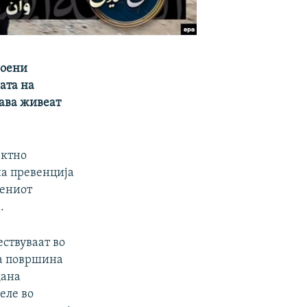
воени
ата на
јава живеат
ектно
на превенција
шениот
.
ствуваат во
на површина
дана
еле во