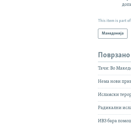
доп
This item is part of
Македонија
Поврзано
Тачи: Во Макед
Нема нови прив
Исламски терор
Радикални исл
ИВЗ бара помо