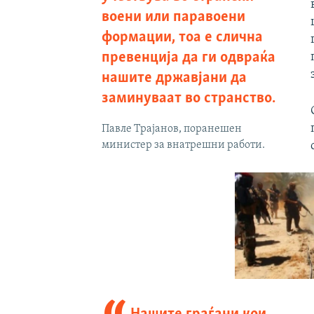
воени или паравоени
формации, тоа е слична
превенција да ги одвраќа
нашите државјани да
заминуваат во странство.
Павле Трајанов, поранешен
министер за внатрешни работи.