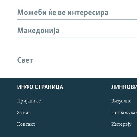
Можеби ќе ве интересира
Македонија
Свет
ИНФО СТРАНИЦА
ЛИНКОВ
Пријави се
Визуелно
СЛЕДЕТЕ НЕ
За нас
Истражува
Контакт
Интервју
РСЕ веб страници