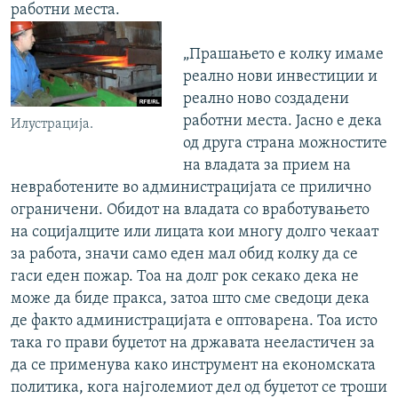
работни места.
„Прашањето е колку имаме
реално нови инвестиции и
реално ново создадени
работни места. Јасно е дека
Илустрација.
од друга страна можностите
на владата за прием на
невработените во администрацијата се прилично
ограничени. Обидот на владата со вработувањето
на социјалците или лицата кои многу долго чекаат
за работа, значи само еден мал обид колку да се
гаси еден пожар. Тоа на долг рок секако дека не
може да биде пракса, затоа што сме сведоци дека
де факто администрацијата е оптоварена. Тоа исто
така го прави буџетот на државата нееластичен за
да се применува како инструмент на економската
политика, кога најголемиот дел од буџетот се троши