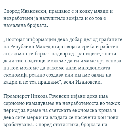
Според Ивановски, прашање е и колку млади и
невработени ја напуштиле земјата и со тоа е
намалена бројката.
„Постојат информации дека добар дел од граѓаните
на Република Македонија својата среќа и работен
ангажман ги бараат надвор од границите, значи
дали тие податоци можеме да ги имаме врз основа
на кои можеме да кажеме дали македонската
економија реално создава или имаме одлив на
кадри и по тоа прашање“, вели Ивановски.
Премиерот Никола Груевски изјави дека има
сериозно намалување на невработеноста во тежок
период за време на светската економска криза и
дека сите мерки на владата се насочени кон нови
вработувања. Според статистика, бројката на