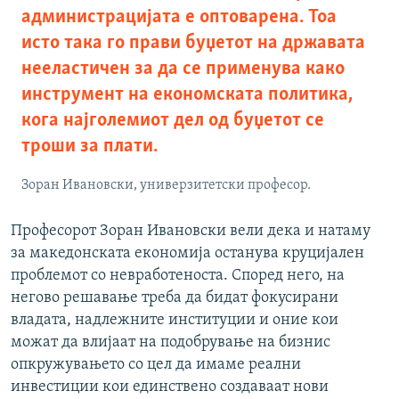
администрацијата е оптоварена. Тоа
исто така го прави буџетот на државата
нееластичен за да се применува како
инструмент на економската политика,
кога најголемиот дел од буџетот се
троши за плати.
Зоран Ивановски, универзитетски професор.
Професорот Зоран Ивановски вели дека и натаму
за македонската економија останува круцијален
проблемот со невработеноста. Според него, на
негово решавање треба да бидат фокусирани
владата, надлежните институции и оние кои
можат да влијаат на подобрување на бизнис
опкружувањето со цел да имаме реални
инвестиции кои единствено создаваат нови