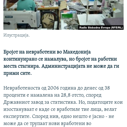
РСЕ веб страници
Илустрација.
Бројот на невработени во Македонија
континуирано се намалува, но бројот на работни
места стагнира. Администрацијата не може да ги
прими сите.
Невработеноста од 2006 година до денес од 38
проценти е намалена на 28,8 отсто, според
Државниот завод за статистика. Но, податоците кои
изостануваат е каде се вработиле тие лица, велат
експертите. Според нив, едно нешто е јасно - не
може да се трупаат нови вработени во