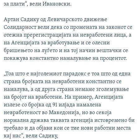
за плати“, вели Ивановски.
Артан Садику од Левичарското движење
Солидарност вели дека со промената на законот се
отежна пререгистрацијата на невработени лица, а
на Агенцијата за вработување и се олесни
бришењето на луѓето и на тој начин вештачки се
покажува константно намалување на процентот.
„Тоа што е најголемиот парадокс е тоа што од една
страна бројката на невработени константно се
намалува, а од друга страна немаме зголемување
на бројот на вработени. На пример, Агенцијата
излезе со бројка од 91 илјада намалена
невработеност во Македонија, но во секоја
нормална држава таквата агенција истовремено би
требало и да објави кои се тие нови работни места
кај нас“, вели Садику,