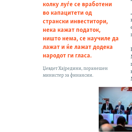
колку луѓе се вработени
во капацитети од
странски инвеститори,
нека кажат податок,
ништо нема, се научиле да
лажат и ќе лажат додека
народот ги гласа.
Џевдет Хајредини, поранешен
министер за финансии.