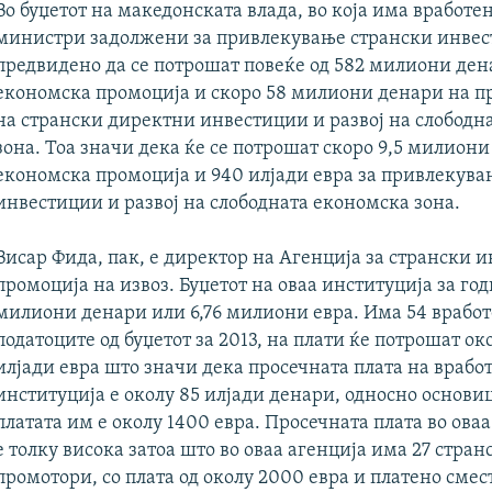
Во буџетот на македонската влада, во која има вработен
министри задолжени за привлекување странски инвес
предвидено да се потрошат повеќе од 582 милиони ден
економска промоција и скоро 58 милиони денари на 
на странски директни инвестиции и развој на слободн
зона. Тоа значи дека ќе се потрошат скоро 9,5 милиони
економска промоција и 940 илјади евра за привлекува
инвестиции и развој на слободната економска зона.
Висар Фида, пак, е директор на Агенција за странски 
промоција на извоз. Буџетот на оваа институција за год
милиони денари или 6,76 милиони евра. Има 54 вработ
податоците од буџетот за 2013, на плати ќе потрошат ок
илјади евра што значи дека просечната плата на вработ
институција е околу 85 илјади денари, односно основи
платата им е околу 1400 евра. Просечната плата во ова
е толку висока затоа
што во оваа агенција има 27 стран
промотори, со плата од околу 2000 евра и платено смес