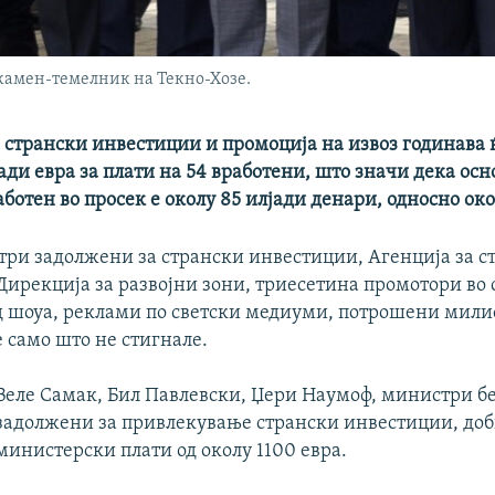
 камен-темелник на Текно-Хозе.
а странски инвестиции и промоција на извоз годинава
ади евра за плати на 54 вработени, што значи дека ос
аботен во просек е околу 85 илјади денари, односно око
три задолжени за странски инвестиции, Агенција за с
ирекција за развојни зони, триесетина промотори во 
д шоуа, реклами по светски медиуми, потрошени милио
 само што не стигнале.
Веле Самак, Бил Павлевски, Џери Наумоф, министри бе
задолжени за привлекување странски инвестиции, доб
министерски плати од околу 1100 евра.