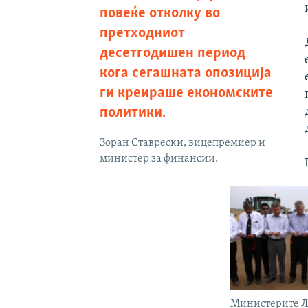
повеќе отколку во
претходниот
десетгодишен период
кога сегашната опозиција
ги креираше економските
политики.
Зоран Ставрески, вицепремиер и
министер за финансии.
Министерите Љ