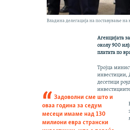
Владина делегација на поставување на
Агенцијата з
околу 900 илј
платата по вр
Тројца минис
инвестиции, Д
десетици роу
инвестициите
Задоволни сме што и
оваа година за седум
месеци имаме над 130
милиони евра странски