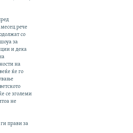
пред
 месец рече
родолжат со
шоуа за
ции и дека
на
ности на
веќе ќе го
кување
ветското
е се зголеми
итоа не
 ги прави за