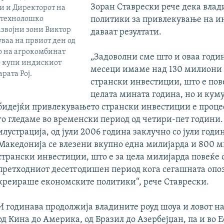
Зоран Ставрески рече дека вла
и и Директорот на
 технолошко
политики за привлекување на и
звојни зони Виктор
даваат резултати.
уваа на првиот ден од
о на агрокомбинат
„Задоволни сме што и оваа годин
го купи индискиот
месеци имаме над 130 милиони 
рата Рој.
странски инвестиции, што е пов
целата мината година, но и кум
бидејќи привлекувањето странски инвестиции е процес
го гледаме во временски период од четири-пет години.
илустрација, од јули 2006 година заклучно со јули годи
Македонија се влезени
вкупно една милијарда и 800 
странски инвестиции, што е за цела милијарда повеќе 
претходниот десетгодишен период кога сегашната опо
креираше економските политики“, рече Ставрески.
И годинава продолжија владините роуд шоуа и ловот н
од Кина до Америка, од Бразил до Азербејџан, па и во Е