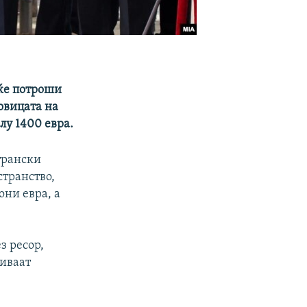
 ќе потроши
новицата на
лу 1400 евра.
трански
странство,
ни евра, а
з ресор,
иваат