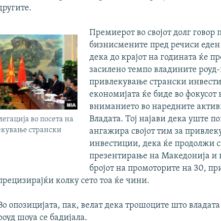
другите.
Премиерот во својот долг говор 
бизнисмените пред речиси еден
дека до крајот на годината ќе п
засилено темпо владините роуд-
привлекување странски инвести
економијата ќе биде во фокусот 
вниманието во наредните актив
Владата. Тој најави дека уште по
егација во посета на
екување странски
ангажира својот тим за привле
инвестиции, дека ќе продолжи с
презентирање на Македонија и ќ
бројот на промоторите на 30, пр
прецизирајќи колку сето тоа ќе чини.
Во опозицијата, пак, велат дека трошоците што владата
роуд шоуа се бадијала.