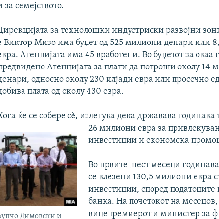
и за семејството.
Дирекцијата за технолошки индустриски развојни зони
е Виктор Мизо има буџет од 525 милиони денари или 
евра. Агенцијата има 45 вработени. Во буџетот за оваа 
предвидено Агенцијата за плати да потроши околу 14 
денари, односно околу 230 илјади евра или просечно е
добива плата од околу 430 евра.
Кога ќе се собере сè, излегува дека државава годинава
26 милиони евра за привлекува
инвестиции и економска промоц
Во првите шест месеци годинава,
се влезени 130,5 милиони евра 
инвестиции, според податоците
банка. На почетокот на месецов,
вицепремиерот и министер за ф
упчо Димовски и