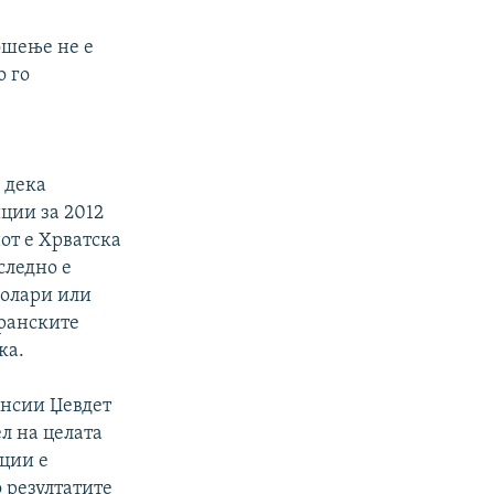
ошење не е
о го
 дека
ции за 2012
нот е Хрватска
следно е
долари или
транските
ка.
нсии Џевдет
л на целата
ции е
 резултатите