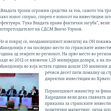
„Владата троши огромни средства за тоа, самото тоа тр
како износ спорно, спорен е износот на инвестиции шт
ефектуира. Тука Владата прави фактички загуба“, вели
потпретседателот на СДСМ Ванчо Узунов.
Но и покрај сè, неодамнешниот извештај на ОН покажа
Македонија е на последно место по странските инвести
година од земјите во регионот. На прво место во регио
каде во 2012 се вложени 1,25 милијарди долари, а на по
Македонија во која истата година дошле 135 милиони 
речиси десет пати помалку од с
директни инвестиции во Хрватс
Поранешниот министер за фина
Хајредини вели дека главната це
приказна за странските инвести
политички маркетинг, затоа што