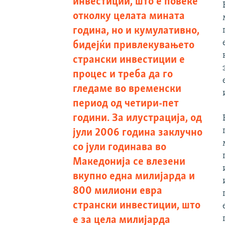
инвестиции, што е повеќе
отколку целата мината
година, но и кумулативно,
бидејќи привлекувањето
странски инвестиции е
процес и треба да го
гледаме во временски
период од четири-пет
години. За илустрација, од
јули 2006 година заклучно
со јули годинава во
Македонија се влезени
вкупно една милијарда и
800 милиони евра
странски инвестиции, што
е за цела милијарда