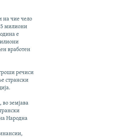
 на чие чело
8,5 милиони
година е
милиони
ден вработен
 троши речиси
ње странски
ија.
 во земјава
странски
 на Народна
инансии,