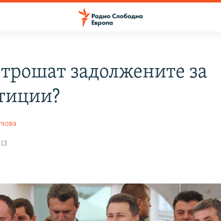
 трошат задолжените за
тиции?
нчова
013