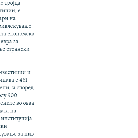
о тројца
тиции, е
ари на
привлекување
ата економска
 евра за
ње странски
инвестиции и
инава е 461
ени, и според
олу 900
ените во оваа
цата на
а институција
ски
тување за нив