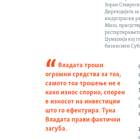
Зоран Ставреск
Дирекцијата за
индустриски ра
Мизо, присуств
рестартирањет
Џумајлија кој 
бизнисмен Суба
Владата троши
огромни средства за тоа,
самото тоа трошење не е
како износ спорно, спорен
е износот на инвестиции
што го ефектуира. Тука
Владата прави фактички
загуба.