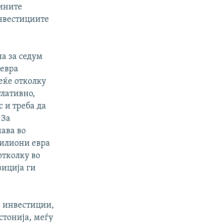
дините
нвестициите
а за седум
евра
еќе отколку
улативно,
 и треба да
 За
нава во
милиони евра
отколку во
зиција ги
а инвестиции,
стонија, меѓу