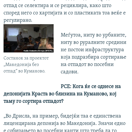
отпад се селектира и се рециклира, како што
според него со хартијата и со пластиката тоа веќе е
регулирано.
Меѓутоа, ниту во урбаните,
ниту во руралните средини
не постои инфраструктура
која подразбира сортирање
Состанок за проектот
на отпадот во посебни
„Македонија без
отпад“ во Куманово.
садови.
РСЕ: Кога ќе се однесе на
депонијата Краста во близина на Куманово, кој
таму го сортира отпадот?
„Во Дрисла, на пример, бидејќи таа е единствена
лиценцирана депонија во Македонија. Значи едно
е
собирањето во посебни канти што треба да го