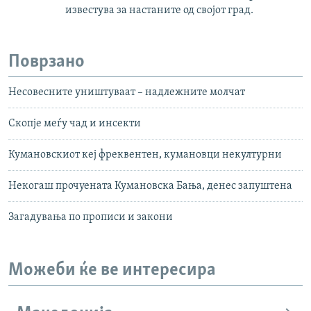
известува за настаните од својот град.
Поврзано
Несовесните уништуваат – надлежните молчат
Скопје меѓу чад и инсекти
Кумановскиот кеј фреквентен, кумановци некултурни
Некогаш прочуената Кумановска Бања, денес запуштена
Загадувања по прописи и закони
Можеби ќе ве интересира