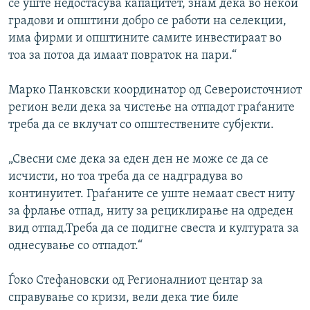
се уште недостасува капацитет, знам дека во некои
градови и општини добро се работи на селекции,
има фирми и општините самите инвестираат во
тоа за потоа да имаат повраток на пари.“
Марко Панковски координатор од Североисточниот
регион вели дека за чистење на отпадот граѓаните
треба да се вклучат со општествените субјекти.
„Свесни сме дека за еден ден не може се да се
исчисти, но тоа треба да се надградува во
континуитет. Граѓаните се уште немаат свест ниту
за фрлање отпад, ниту за рециклирање на одреден
вид отпад.Треба да се подигне свеста и културата за
однесување со отпадот.“
Ѓоко Стефановски од Регионалниот центар за
справување со кризи, вели дека тие биле