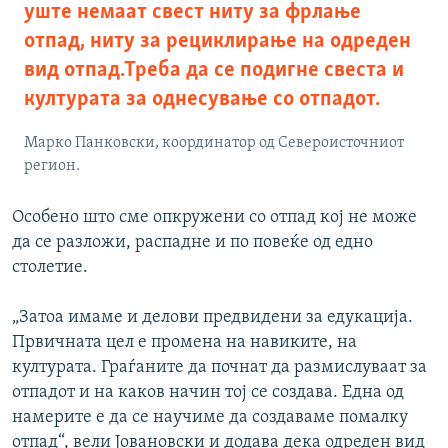
уште немаат свест ниту за фрлање
отпад, ниту за рециклирање на одреден
вид отпад.Треба да се подигне свеста и
културата за однесување со отпадот.
Марко Панковски, координатор од Североисточниот
регион.
Особено што сме опкружени со отпад кој не може
да се разложи, распадне и по повеќе од едно
столетие.
„Затоа имаме и делови предвидени за едукација.
Првичната цел е промена на навиките, на
културата. Граѓаните да почнат да размислуваат за
отпадот и на каков начин тој се создава. Една од
намерите е да се научиме да создаваме помалку
отпад“, вели Јовановски и додава дека одреден вид