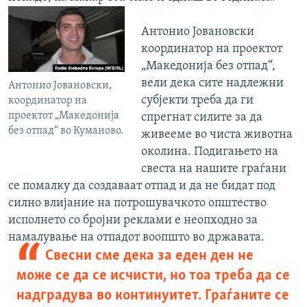
Антонио Јовановски
координатор на проектот
„Македонија без отпад“,
вели дека сите надлежни
Антонио Јовановски,
субјекти треба да ги
координатор на
проектот „Македонија
спрегнат силите за да
без отпад“ во Куманово.
живееме во чиста животна
околина. Подигањето на
свеста на нашите граѓани
се помалку да создаваат отпад и да не бидат под
силно влијание на потрошувачкото општество
исполнето со бројни реклами е неопходно за
намалување на отпадот воопшто во државата.
Свесни сме дека за еден ден не
може се да се исчисти, но тоа треба да се
надградува во континуитет. Граѓаните се