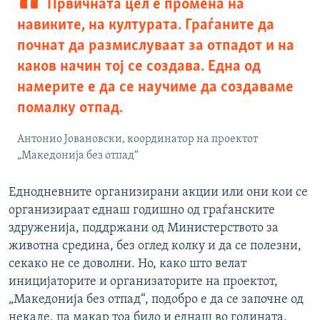
Првичната цел е промена на
навиките, на културата. Граѓаните да
почнат да размислуваат за отпадот и на
каков начин тој се создава. Една од
намерите е да се научиме да создаваме
помалку отпад.
Антонио Јовановски, координатор на проектот
„Македонија без отпад“
Еднодневните организирани акции или они кои се
организираат еднаш годишно од граѓанските
здруженија, поддржани од Министерството за
животна средина, без оглед колку и да се полезни,
секако не се доволни. Но, како што велат
иницијаторите и организаторите на проектот,
„Македонија без отпад“, подобро е да се започне од
некаде, па макар тоа било и еднаш во годината.