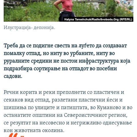
РСЕ веб страници
Илустрација- депонија.
Треба да се подигне свеста на луѓето да создаваат
помалку отпад, но ниту во урбаните, ниту во
руралните средини не постои инфраструктура која
подразбира сортирање на отпадот во посебни
садови.
Речни корита и реки преполнети со пластичен и
секаков вид отпад, разлетани пластични ќеси и
шишиња по улиците и патиштата, во Куманово и во
останатите општини на Североисточниот регион,
се резултат на несовесно и негрижливо однесување
кон животната околина.