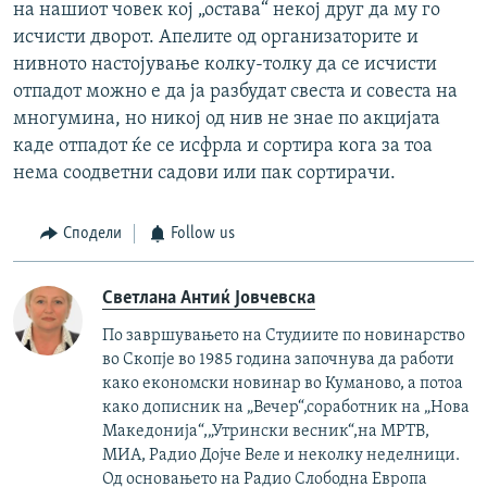
на нашиот човек кој „остава“ некој друг да му го
исчисти дворот. Апелите од организаторите и
нивното настојување колку-толку да се исчисти
отпадот можно е да ја разбудат свеста и совеста на
многумина, но никој од нив не знае по акцијата
каде отпадот ќе се исфрла и сортира кога за тоа
нема соодветни садови или пак сортирачи.
Сподели
Follow us
Светлана Антиќ Јовчевска
По завршувањето на Студиите по новинарство
во Скопје во 1985 година започнува да работи
како економски новинар во Куманово, а потоа
како дописник на „Вечер“,соработник на „Нова
Македонија“,„Утрински весник“,на МРТВ,
МИА, Радио Дојче Веле и неколку неделници.
Од основањето на Радио Слободна Европа