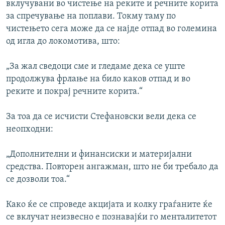
вклучувани во чистење на реките и речните корита
за спречување на поплави. Токму таму по
чистењето сега може да се најде отпад во големина
од игла до локомотива, што:
„За жал сведоци сме и гледаме дека се уште
продолжува фрлање на било каков отпад и во
реките и покрај речните корита.“
За тоа да се исчисти Стефановски вели дека се
неопходни:
„Дополнителни и финансиски и материјални
средства. Повторен ангажман, што не би требало да
се дозволи тоа.“
Како ќе се спроведе акцијата и колку граѓаните ќе
се вклучат неизвесно е познавајќи го менталитетот