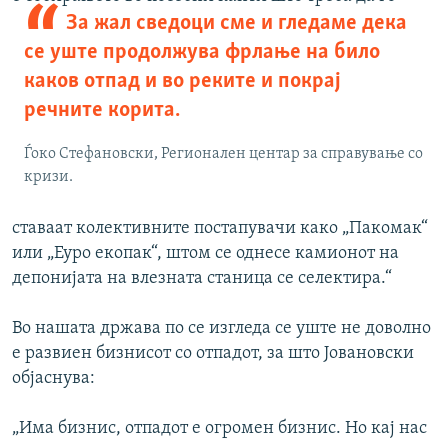
За жал сведоци сме и гледаме дека
се уште продолжува фрлање на било
каков отпад и во реките и покрај
речните корита.
Ѓоко Стефановски, Регионален центар за справување со
кризи.
ставаат колективните постапувачи како „Пакомак“
или „Еуро екопак“, штом се однесе камионот на
депонијата на влезната станица се селектира.“
Во нашата држава по се изгледа се уште не доволно
е развиен бизнисот со отпадот, за што Јовановски
објаснува:
„Има бизнис, отпадот е огромен бизнис. Но кај нас