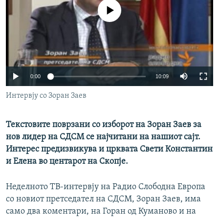
РСЕ веб страници
No media source currently available
0:00
10:09
Интервју со Зоран Заев
Текстовите поврзани со изборот на Зоран Заев за
нов лидер на СДСМ се најчитани на нашиот сајт.
Интерес предизвикува и црквата Свети Константин
и Елена во центарот на Скопје.
Неделното ТВ-интервју на Радио Слободна Европа
со новиот претседател на СДСМ, Зоран Заев, има
само два коментари, на Горан од Куманово и на