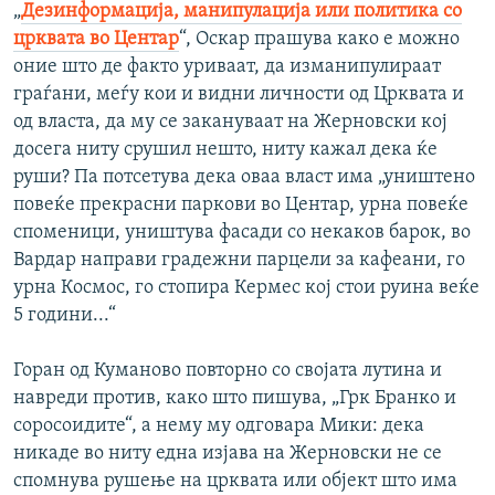
„
Дезинформација, манипулација или политика со
црквата во Центар
“, Оскар прашува како е можно
оние што де факто уриваат, да изманипулираат
граѓани, меѓу кои и видни личности од Црквата и
од власта, да му се закануваат на Жерновски кој
досега ниту срушил нешто, ниту кажал дека ќе
руши? Па потсетува дека оваа власт има „уништено
повеќе прекрасни паркови во Центар, урна повеќе
споменици, уништува фасади со некаков барок, во
Вардар направи градежни парцели за кафеани, го
урна Космос, го стопира Кермес кој стои руина веќе
5 години...“
Горан од Куманово повторно со својата лутина и
навреди против, како што пишува, „Грк Бранко и
соросоидите“, а нему му одговара Мики: дека
никаде во ниту една изјава на Жерновски не се
спомнува рушење на црквата или објект што има