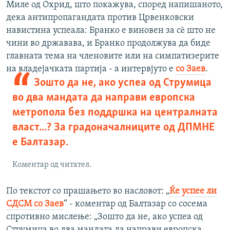
Миле од Охрид, што покажува, според напишаното,
дека антипропагандата против Црвенковски
навистина успеала: Бранко е виновен за сè што не
чини во државава, и Бранко продолжува да биде
главната тема на членовите или на симпатизерите
на владејачката партија - а интервјуто е
со Заев
.
Зошто да не, ако успеа од Струмица
во два мандата да направи европска
метропола без поддршка на централната
власт...? За градоначалниците од ДПМНЕ
е Балтазар.
Коментар од читател.
По текстот со прашањето во насловот: „
Ќе успее ли
СДСМ со Заев
“ - коментар од Балтазар со сосема
спротивно мислење: „Зошто да не, ако успеа од
Струмица во два мандата да направи европска