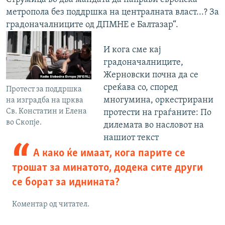
метропола без поддршка на централната власт...? За
градоначалниците од ДПМНЕ е Балтазар“.
И кога сме кај
градоначалниците,
Жерновски почна да се
среќава со, според
Протест за поддршка
многумина, оркестрирани
на изградба на црква
Св. Констатин и Елена
протести на граѓаните: По
во Скопје.
дилемата во насловот на
нашиот текст
А како ќе имаат, кога парите се
трошат за минатото, додека сите други
се борат за иднината?
Коментар од читател.