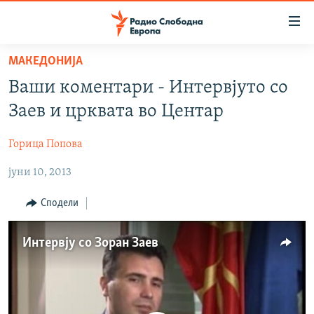
Достапни
линкови
Оди
МАКЕДОНИЈА
на
МАКЕДОНИЈА
Ваши коментари - Интервјуто со
содржината
СВЕТ
Оди
Заев и црквата во Центар
ВИЗУЕЛНО
на
главната
Горица Попова
ВЕСТИ
навигација
јуни 10, 2013
ШТО ТРЕБА ДА ЗНАЕТЕ
Премини
на
ПРИЈАВИ СЕ ЗА ЊУЗЛЕТЕР
Сподели
пребарување
ПОДКАСТ ЗОШТО?
Интервју со Зоран Заев
СЛЕДЕТЕ НЕ