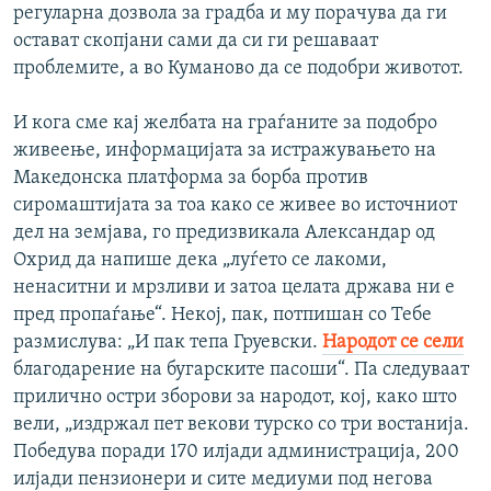
регуларна дозвола за градба и му порачува да ги
остават скопјани сами да си ги решаваат
проблемите, а во Куманово да се подобри животот.
И кога сме кај желбата на граѓаните за подобро
живеење, информацијата за истражувањето на
Македонска платформа за борба против
сиромаштијата за тоа како се живее во источниот
дел на земјава, го предизвикала Александар од
Охрид да напише дека „луѓето се лакоми,
ненаситни и мрзливи и затоа целата држава ни е
пред пропаѓање“. Некој, пак, потпишан со Тебе
размислува: „И пак тепа Груевски.
Народот се сели
благодарение на бугарските пасоши“. Па следуваат
прилично остри зборови за народот, кој, како што
вели, „издржал пет векови турско со три востанија.
Победува поради 170 илјади администрација, 200
илјади пензионери и сите медиуми под негова