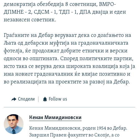
демократија обезбедија 8 советници, ВМРО-
ДПМНЕ - 2, СДСМ - 1, ТДП - 1, ДПА двајца и еден
независен советник.
Граѓаните на Дебар веруваат дека со доаѓањето на
Љата од дебарски муфтија на градоначалничката
фотелја, ќе продолжат добрите етнички и верски
односи во општината. Според политичките партии,
исто така се верува дека широката коалиција која ја
има новиот градоначалник ќе влијае позитивно и
во реализацијата на проектите за развој на Дебар.
Сподели
Follow us
Кенан Мимидиновски
Кенан Мимидиновски, роден 1954 во Дебар.
Завршил Правен факултет во Скопје, а со