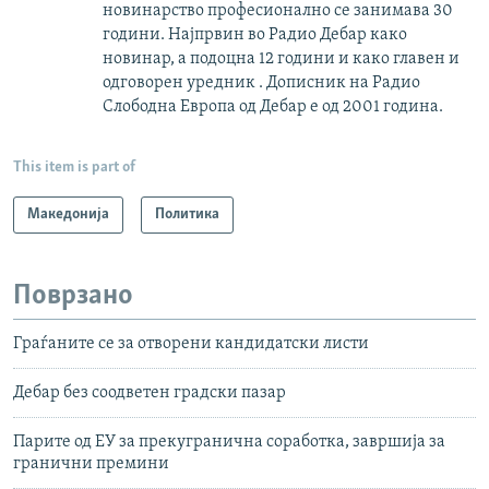
новинарство професионално се занимава 30
години. Најпрвин во Радио Дебар како
новинар, а подоцна 12 години и како главен и
одговорен уредник . Дописник на Радио
Слободна Европа од Дебар е од 2001 година.
This item is part of
Македонија
Политика
Поврзано
Граѓаните се за отворени кандидатски листи
Дебар без соодветен градски пазар
Парите од ЕУ за прекугранична соработка, завршија за
гранични премини