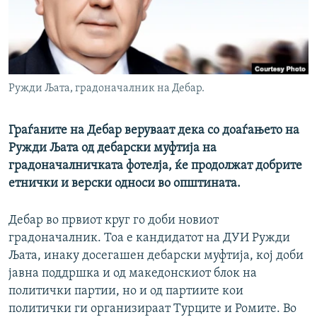
РСЕ веб страници
Ружди Љата, градоначалник на Дебар.
Граѓаните на Дебар веруваат дека со доаѓањето на
Ружди Љата од дебарски муфтија на
градоначалничката фотелја, ќе продолжат добрите
етнички и верски односи во општината.
Дебар во првиот круг го доби новиот
градоначалник. Тоа е кандидатот на ДУИ Ружди
Љата, инаку досегашен дебарски муфтија, кој доби
јавна поддршка и од македонскиот блок на
политички партии, но и од партиите кои
политички ги организираат Турците и Ромите. Во