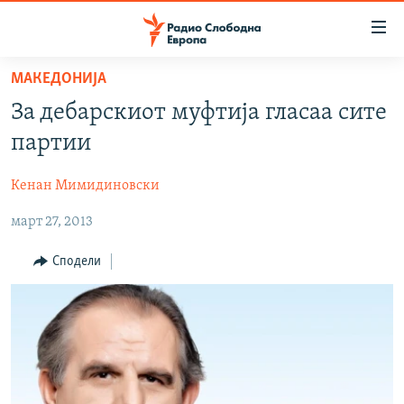
Достапни
линкови
Оди
МАКЕДОНИЈА
на
МАКЕДОНИЈА
За дебарскиот муфтија гласаа сите
содржината
СВЕТ
Оди
партии
ВИЗУЕЛНО
на
главната
Кенан Мимидиновски
ВЕСТИ
навигација
март 27, 2013
ШТО ТРЕБА ДА ЗНАЕТЕ
Премини
на
ПРИЈАВИ СЕ ЗА ЊУЗЛЕТЕР
Сподели
пребарување
ПОДКАСТ ЗОШТО?
СЛЕДЕТЕ НЕ