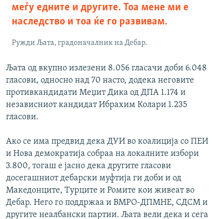
меѓу едните и другите. Тоа мене ми е
наследство и тоа ќе го развивам.
Ружди Љата, градоначалник на Дебар.
Љата од вкупно излезени 8.056 гласачи доби 6.048
гласови, односно над 70 насто, додека неговите
противкандидати Меџит Дика од ДПА 1.174 и
независниот кандидат Ибрахим Колари 1.235
гласови.
Ако се има предвид дека ДУИ во коалиција со ПЕИ
и Нова демократија собраа на локалните избори
3.800, тогаш е јасно дека другите гласови
досегашниот дебарски муфтија ги доби и од
Македонците, Турците и Ромите кои живеат во
Дебар. Него го поддржаа и ВМРО-ДПМНЕ, СДСМ и
другите неалбански партии. Љата вели дека и сега