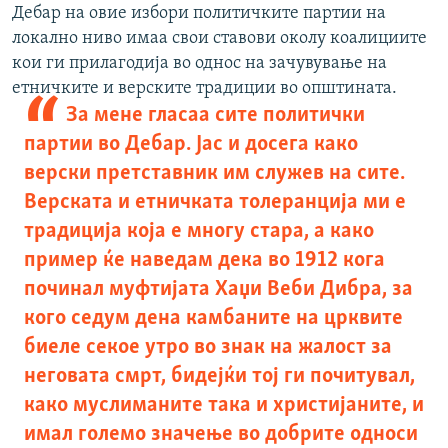
Дебар на овие избори политичките партии на
локално ниво имаа свои ставови околу коалициите
кои ги прилагодија во однос на зачувување на
етничките и верските традиции во општината.
За мене гласаа сите политички
партии во Дебар. Јас и досега како
верски претставник им служев на сите.
Верската и етничката толеранција ми е
традиција која е многу стара, а како
пример ќе наведам дека во 1912 кога
починал муфтијата Хаџи Веби Дибра, за
кого седум дена камбаните на црквите
биеле секое утро во знак на жалост за
неговата смрт, бидејќи тој ги почитувал,
како муслиманите така и христијаните, и
имал големо значење во добрите односи