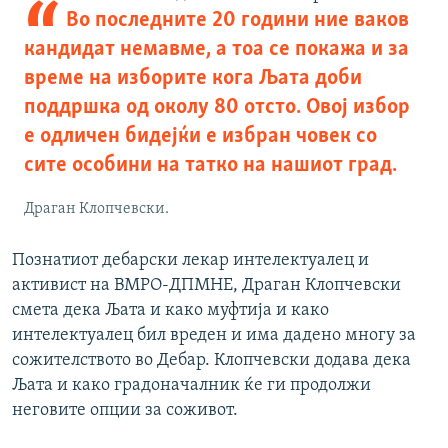
Во последните 20 години ние ваков
кандидат немавме, а тоа се покажа и за
време на изборите кога Љата доби
поддршка од околу 80 отсто. Овој избор
е одличен бидејќи е избран човек со
сите особини на татко на нашиот град.
Драган Клопчевски.
Познатиот дебарски лекар интелектуалец и
активист на ВМРО-ДПМНЕ, Драган Клопчевски
смета дека Љата и како муфтија и како
интелектуалец бил вреден и има дадено многу за
сожителството во Дебар. Клопчевски додава дека
Љата и како градоначалник ќе ги продолжи
неговите опции за соживот.