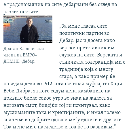
е градоначалник на сите дебарчани без оглед на
различностите:
„За мене гласаа сите
политички партии во
Дебар. Јас и досега како
верски претставник им
Драган Клопчевски
служев на сите. Верската и
члена на ВМРО-
ДПМНЕ -Дебар.
етничката толеранција ми е
традиција која е многу
стара, а како пример ќе
наведам дека во 1912 кога починал муфтијата Хаџи
Веби Дибра, за кого седум дена камбаните на
црквите биеле секое утро во знак на жалост за
неговата смрт, бидејќи тој ги почитувал, како
муслиманите така и христијаните, и имал големо
значење во добрите односи меѓу едните и другите.
Тоа мене ми е наследство и тоа ќе го развивам.“