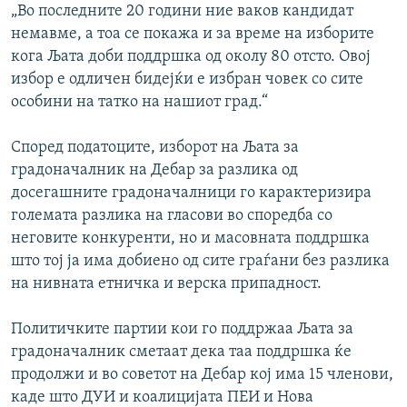
„Во последните 20 години ние ваков кандидат
немавме, а тоа се покажа и за време на изборите
кога Љата доби поддршка од околу 80 отсто. Овој
избор е одличен бидејќи е избран човек со сите
особини на татко на нашиот град.“
Според податоците, изборот на Љата за
градоначалник на Дебар за разлика од
досегашните градоначалници го карактеризира
големата разлика на гласови во споредба со
неговите конкуренти, но и масовната поддршка
што тој ја има добиено од сите граѓани без разлика
на нивната етничка и верска припадност.
Политичките партии кои го поддржаа Љата за
градоначалник сметаат дека таа поддршка ќе
продолжи и во советот на Дебар кој има 15 членови,
каде што ДУИ и коалицијата ПЕИ и Нова