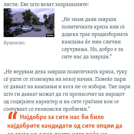
листи. Еве што велат запрашаните:
„Не знам дали заврши
политичката криза или сè
додека трае предизборната
кампања ќе има слични
Куманово.
случувања. Но, добро е за
сите нас да заврши.“
„Не верувам дека заврши политичката криза, туку
сè уште се зголемува на некој начин. Повеќе пари
се даваат на кампањи и кога не се избори. Тие пари
што ги даваат можат да ги пренасочат на народот
од социјален карактер и на сите граѓани кои се
соочуваат со економски проблеми.“
Најдобро за сите нас би било
најдобрите кандидати од сите опции да