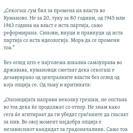
„Секогаш сум бил за промена на власта во
Куманово. Не за 20, туку за 80 години, од 1945 или
1943 година на власт е иста партија, само
реформирана. Синови, внуци и правнуци од иста
партија со иста идеологија. Мора да се промени
тоа.“
Без оглед што е најголема локална самоуправа во
државава, кумановци сметаат дека секогаш е
дезавуирано од централните власти без оглед од
која опција се. Од таму и критиката:
„Опозицијата направи неколку грешки, не опстана
во тоа дека ќе продолжат со отпор. Не знам како
сега ќе агитираат да ги убедат граѓаните да гласаат
за нив. Во овој момент најдобра опција е
независниот кандидат за градоначалник. Само тоа