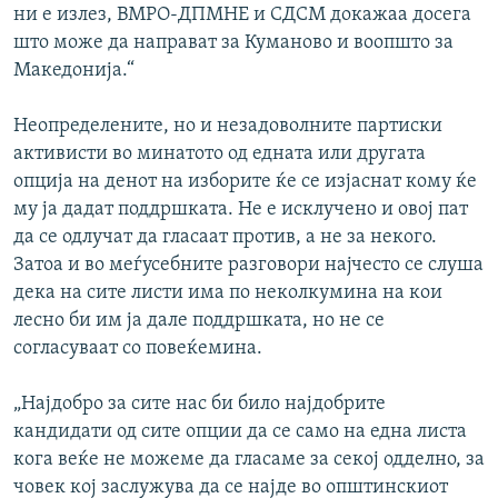
ни е излез, ВМРО-ДПМНЕ и СДСМ докажаа досега
што може да направат за Куманово и воопшто за
Македонија.“
Неопределените, но и незадоволните партиски
активисти во минатото од едната или другата
опција на денот на изборите ќе се изјаснат кому ќе
му ја дадат поддршката. Не е исклучено и овој пат
да се одлучат да гласаат против, а не за некого.
Затоа и во меѓусебните разговори најчесто се слуша
дека на сите листи има по неколкумина на кои
лесно би им ја дале поддршката, но не се
согласуваат со повеќемина.
„Најдобро за сите нас би било најдобрите
кандидати од сите опции да се само на една листа
кога веќе не можеме да гласаме за секој одделно, за
човек кој заслужува да се најде во општинскиот