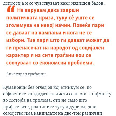
депресија и се чувствуваат како издишен балон.
Не верувам дека заврши
политичката криза, туку сè уште се
зголемува на некој начин. Повеќе пари
се даваат на кампањи и кога не се
избори. Тие пари што ги даваат можат да
ги пренасочат на народот од социјален
карактер и на сите граѓани кои се
соочуваат со економски проблеми.
Анкетиран граѓанин.
Кумановци без оглед од кој етникум се, по
објавените кандидатски листи се наоѓаат најмалку
во состојба на трилема, оти не само што
пријателите, роднините туку и дури од едно
семејство има кандидати на две-три различни