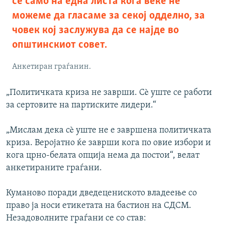
се само на една листа кога веќе не
можеме да гласаме за секој одделно, за
човек кој заслужува да се најде во
општинскиот совет.
Анкетиран граѓанин.
„Политичката криза не заврши. Сè уште се работи
за сертовите на партиските лидери.“
„Мислам дека сè уште не е завршена политичката
криза. Веројатно ќе заврши кога по овие избори и
кога црно-белата опција нема да постои“, велат
анкетираните граѓани.
Куманово поради дведецениското владеење со
право ја носи етикетата на бастион на СДСМ.
Незадоволните граѓани се со став: