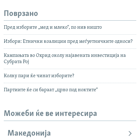
Поврзано
Пред изборите „мед и млеко“, по нив ништо
Избори: Етнички коалиции пред меѓуетничките односи?
Кампањата во Охрид околу најавената инвестиција на
Субрата Рој
Колку пари ќе чинат изборите?
Партиите ќе си бараат „црно под ноктите“
Можеби ќе ве интересира
Македонија