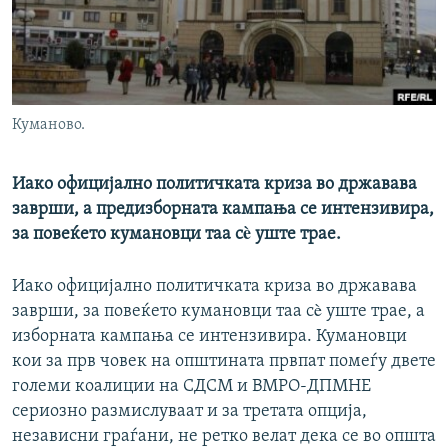
РСЕ веб страници
Куманово.
Иако официјално политичката криза во државава
заврши, а предизборната кампања се интензивира,
за повеќето кумановци таа сè уште трае.
Иако официјално политичката криза во државава
заврши, за повеќето кумановци таа сè уште трае, а
изборната кампања се интензивира. Кумановци
кои за прв човек на општината првпат помеѓу двете
големи коалиции на СДСМ и ВМРО-ДПМНЕ
сериозно размислуваат и за третата опција,
независни граѓани, не ретко велат дека се во општа