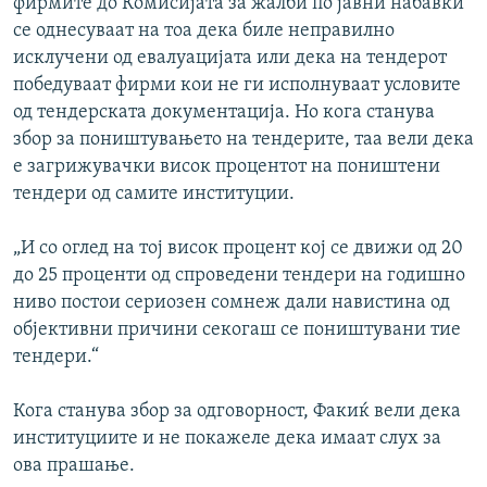
фирмите до Комисијата за жалби по јавни набавки
се однесуваат на тоа дека биле неправилно
исклучени од евалуацијата или дека на тендерот
победуваат фирми кои не ги исполнуваат условите
од тендерската документација. Но кога станува
збор за поништувањето на тендерите, таа вели дека
е загрижувачки висок процентот на поништени
тендери од самите институции.
„И со оглед на тој висок процент кој се движи од 20
до 25 проценти од спроведени тендери на годишно
ниво постои сериозен сомнеж дали навистина од
објективни причини секогаш се поништувани тие
тендери.“
Кога станува збор за одговорност, Факиќ вели дека
институциите и не покажеле дека имаат слух за
ова прашање.