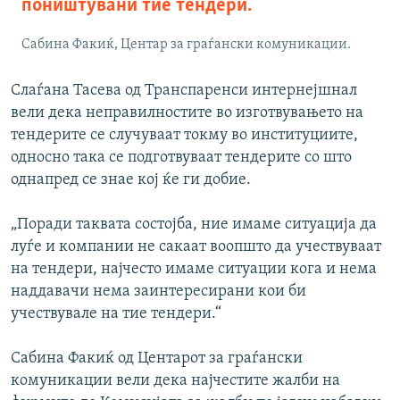
поништувани тие тендери.
Сабина Факиќ, Центар за граѓански комуникации.
Слаѓана Тасева од Транспаренси интернејшнал
вели дека неправилностите во изготвувањето на
тендерите се случуваат токму во институциите,
односно така се подготвуваат тендерите со што
однапред се знае кој ќе ги добие.
„Поради таквата состојба, ние имаме ситуација да
луѓе и компании не сакаат воопшто да учествуваат
на тендери, најчесто имаме ситуации кога и нема
наддавачи нема заинтересирани кои би
учествувале на тие тендери.“
Сабина Факиќ од Центарот за граѓански
комуникации вели дека најчестите жалби на