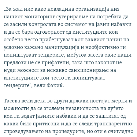
„За жал ние како невладина организација низ
нашиот мониторинг сугериравме на потребата да
се засили контролата во системот на јавни набавки
и да се бара одговорност од институциите кои
особено често прибегнуваат кон ваквиот начин на
условно кажано манипулација и необјективно ги
поништуваат тендерите, меѓутоа засега овие наши
предлози не се прифатени, така што законот не
нуди можност за некакво санкционирање на
институциите кои често ги поништуваат
тендерите“, вели Факиќ.
Тасева вели дека во други држави постојат мерки и
можности да се зголеми независноста на луѓето
кои ги водат јавните набавки и да се заштитат од
какви било притисоци и да се следи транспарентно
спроведувањето на процедурите, но оти е очигледно