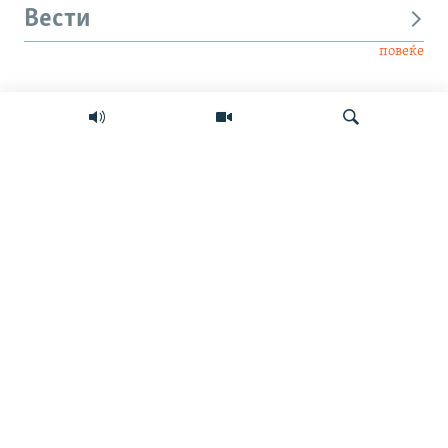
Вести
повеќе
Интервју
Свет
Барај
Мултимедиа
СЛЕДЕТЕ НЕ