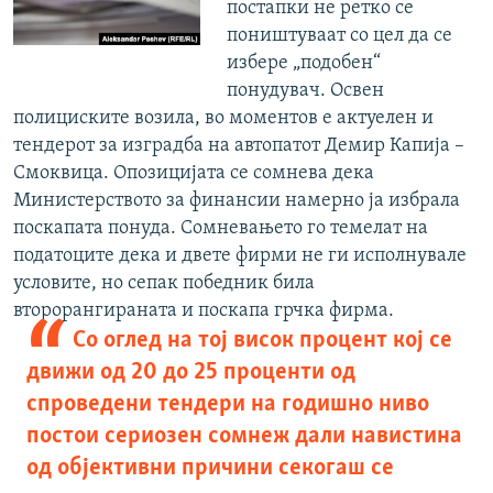
постапки не ретко се
поништуваат со цел да се
избере „подобен“
понудувач. Освен
полициските возила, во моментов е актуелен и
тендерот за изградба на автопатот Демир Капија –
Смоквица. Опозицијата се сомнева дека
Министерството за финансии намерно ја избрала
поскапата понуда. Сомневањето го темелат на
податоците дека и двете фирми не ги исполнувале
условите, но сепак победник била
второрангираната и поскапа грчка фирма.
Со оглед на тој висок процент кој се
движи од 20 до 25 проценти од
спроведени тендери на годишно ниво
постои сериозен сомнеж дали навистина
од објективни причини секогаш се