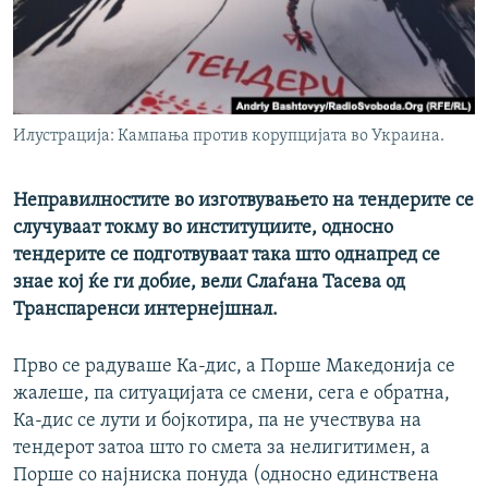
РСЕ веб страници
Илустрација: Кампања против корупцијата во Украина.
Неправилностите во изготвувањето на тендерите се
случуваат токму во институциите, односно
тендерите се подготвуваат така што однапред се
знае кој ќе ги добие, вели Слаѓана Тасева од
Транспаренси интернејшнал.
Прво се радуваше Ка-дис, а Порше Македонија се
жалеше, па ситуацијата се смени, сега е обратна,
Ка-дис се лути и бојкотира, па не учествува на
тендерот затоа што го смета за нелигитимен, а
Порше со најниска понуда (односно единствена