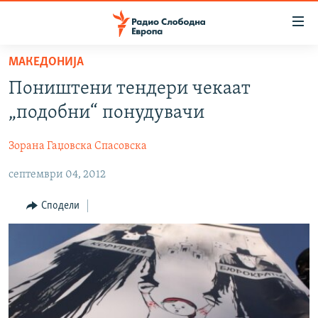
Достапни
линкови
Оди
МАКЕДОНИЈА
на
МАКЕДОНИЈА
Поништени тендери чекаат
содржината
СВЕТ
Оди
„подобни“ понудувачи
ВИЗУЕЛНО
на
главната
Зорана Гаџовска Спасовска
ВЕСТИ
навигација
септември 04, 2012
ШТО ТРЕБА ДА ЗНАЕТЕ
Премини
на
ПРИЈАВИ СЕ ЗА ЊУЗЛЕТЕР
Сподели
пребарување
ПОДКАСТ ЗОШТО?
СЛЕДЕТЕ НЕ