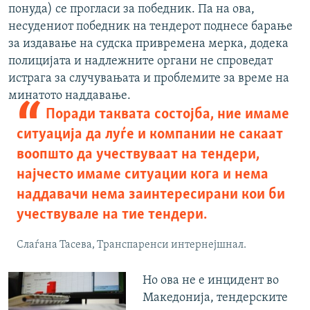
понуда) се прогласи за победник. Па на ова,
несудениот победник на тендерот поднесе барање
за издавање на судска привремена мерка, додека
полицијата и надлежните органи не спроведат
истрага за случувањата и проблемите за време на
минатото наддавање.
Поради таквата состојба, ние имаме
ситуација да луѓе и компании не сакаат
воопшто да учествуваат на тендери,
најчесто имаме ситуации кога и нема
наддавачи нема заинтересирани кои би
учествувале на тие тендери.
Слаѓана Тасева, Транспаренси интернејшнал.
Но ова не е инцидент во
Македонија, тендерските