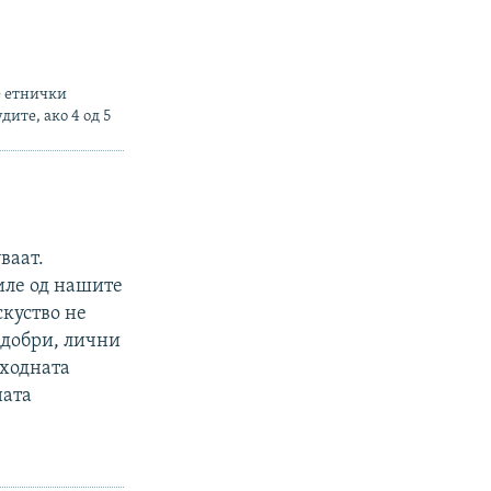
е етнички
ите, ако 4 од 5
ваат.
иле од нашите
скуство не
а добри, лични
тходната
ната