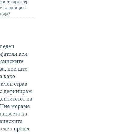
скиот карактер
ки заедници се
ција?
т еден
ијатели кои
нозинските
ва, при што
а како
сичен страв
 го дефинирам
дентитетот на
. Ние мораме
наквоста на
озинските
 еден процес