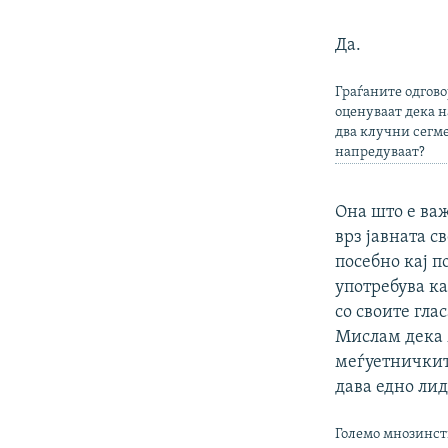
Да.
Граѓаните одгов
оценуваат дека н
два клучни сегме
напредуваат?
Она што е важ
врз јавната с
посебно кај 
употребува ка
со своите гла
Мислам дека 
меѓуетничките
дава едно ли
Големо мнозинст