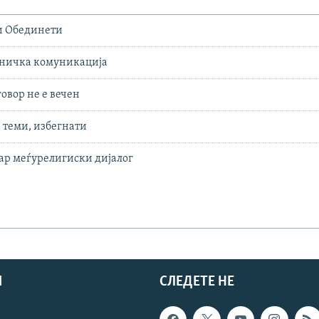
и Обединети
тничка комуникација
овор не е вечен
 теми, избегнати
бар меѓурелигиски дијалог
И
СЛЕДЕТЕ НЕ