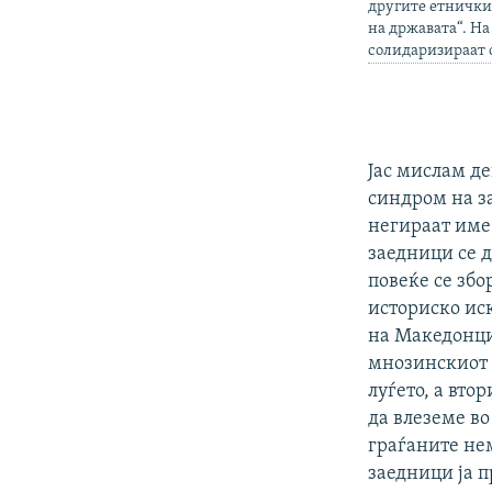
другите етнички
на државата“. На
солидаризираат с
Јас мислам д
синдром на з
негираат име,
заедници се 
повеќе се збо
историско иск
на Македонци
мнозинскиот с
луѓето, а вто
да влеземе во
граѓаните не
заедници ја п