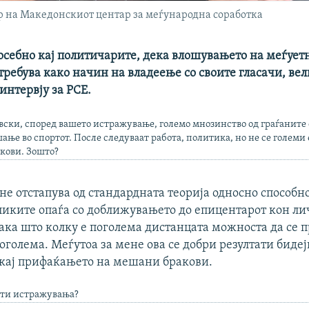
 на Македонскиот центар за меѓународна соработка
осебно кај политичарите, дека влошувањето на меѓуе
требува како начин на владеење со своите гласачи, ве
интервју за РСЕ.
ски, според вашето истражување, големо мнозинство од граѓаните 
ње во спортот. После следуваат работа, политика, но не се големи 
кови. Зошто?
 не отстапува од стандардната теорија односно способно
ликите опаѓа со доближувањето до епицентарот кон ли
така што колку е поголема дистанцата можноста да се 
оголема. Меѓутоа за мене ова се добри резултати биде
кај прифаќањето на мешани бракови.
ати истражувања?