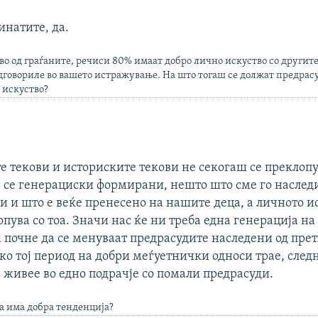
инатите, да.
во од граѓаните, речиси 80% имаат добро лично искуство со другит
дговориле во вашето истражување. На што тогаш се должат предрасуд
 искуство?
 текови и историските текови не секогаш се преклопу
 се генерациски формирани, нешто што сме го наслед
и и што е веќе пренесено на нашите деца, а личното и
опува со тоа. Значи нас ќе ни треба една генерација н
а почне да се менуваат предрасудите наследени од пре
ко тој период на добри меѓуетнички односи трае, след
 живее во едно подрачје со помали предрасуди.
а има добра тенденција?