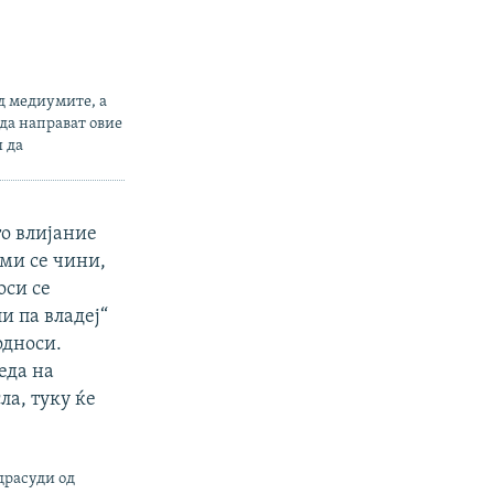
д медиумите, а
да направат овие
и да
то влијание
 ми се чини,
оси се
и па владеј“
односи.
еда на
ла, туку ќе
драсуди од