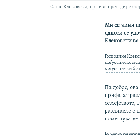
Сашо Клековски, прв извшрен директор
Ми се чини п
односи се упо
Клековски во 
Господине Клеков
меѓуетничко меша
меѓуетнички бра
Па добро, ова
прифатат раз
семејството, 
разликите е п
поместување 
Во однос на мин