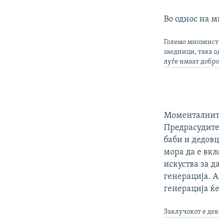
Во однос на м
Големо мнозинст
заедници, така о
луѓе имаат добро
Моменталните
Предрасудите
баби и дедовц
мора да е вкл
искуства за д
генерација. А
генерација ќе
Заклучокот е дек