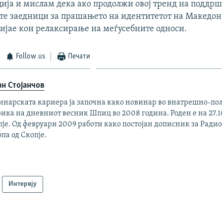
ија и мислам дека ако продолжи овој тренд на поддрш
е заедници за прашањето на идентитетот на Македон
лијае кон релаксирање на меѓусебните односи.
Follow us
Печати
ан Стојанчов
инарската кариера ја започна како новинар во внатрешно-по
ика на дневниот весник Шпиц во 2008 година. Роден е на 27.10
је. Од февруари 2009 работи како постојан дописник за Ради
па од Скопје.
Интервју