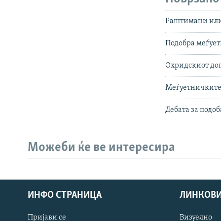
Раштимани ил
Подобра меѓуе
Охридскиот дог
Меѓуетничките
Дебата за подо
Можеби ќе ве интересира
СЛЕДЕТЕ НЕ
ИНФО СТРАНИЦА
ЛИНКОВ
Пријави се
Визуелно