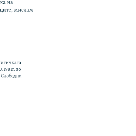
ка на
ците, мислам
литичката
.1981г. во
о Слободна