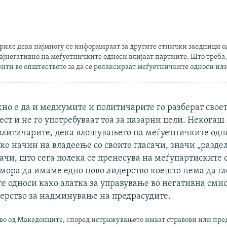
ориле дека најмногу се информираат за другите етнички заедници о
ајнегативно на меѓуетничките односи влијаат партиите. Што треба 
нти во општеството за да се релаксираат меѓуетничките односи ил
но е да и медиумите и политичарите го разберат свое
вест и не го употребуваат тоа за пазарни цели. Некогаш
политичарите, дека влошувањето на меѓуетничките одн
ко начин на владеење со своите гласачи, значи „раздел
сачи, што сега полека се пренесува на меѓупартиските 
мора да имаме едно ново лидерство коешто нема да гл
 односи како алатка за управување во негативна смис
дерство за надминување на предрасудите.
во од Македонците, според истражувањето имаат стравови или пре