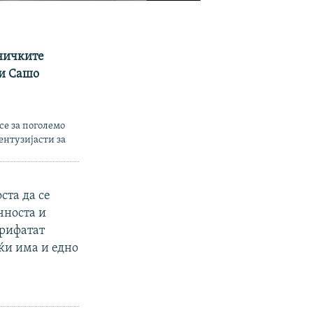
тничките
ли Сашо
се за поголемо
ентузијасти за
ста да се
чноста и
прифатат
јќи има и едно