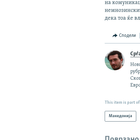
на комуникац
немнозинскит
дека тоа ќе в
Сподели
Срѓ
Нов
рубр
Скоп
Евро
This item is part of
Македонија
Поврзано