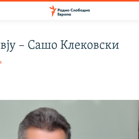
вју – Сашо Клековски
в