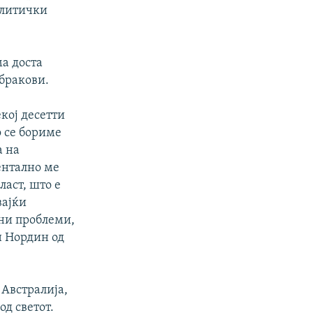
олитички
а доста
бракови.
кој десетти
о се бориме
а на
ентално ме
ласт, што е
вајќи
ни проблеми,
н Нордин од
Австралија,
од светот.