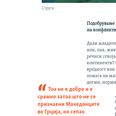
Струга
Подобрување 
на конфликти,
Дали младите
или, пак, жив
речиси секоја
континенти? 
вредност или
помага на мл
догми, норми
Тоа не е добро и е
срамно затоа што не се
признаени Македонците
во Грција, но сепак