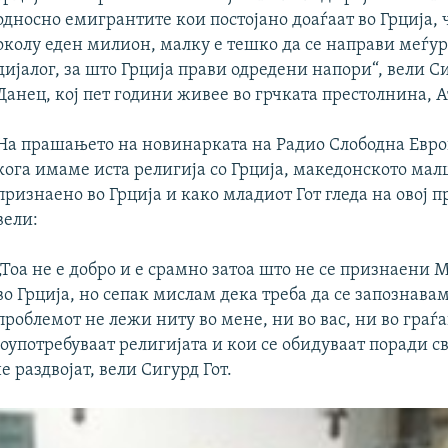
односно емигрантите кои постојано доаѓаат во Грција, ч
околу еден милион, малку е тешко да се направи меѓу
дијалог, за што Грција прави одредени напори“, вели Си
Данец, кој пет години живее во грчката престолнина, 
На прашањето на новинарката на Радио Слободна Евро
кога имаме иста религија со Грција, македонското мал
признаено во Грција и како младиот Гот гледа на овој п
вели:
„Тоа не е добро и е срамно затоа што не се признаени
во Грција, но сепак мислам дека треба да се запознава
проблемот не лежи ниту во мене, ни во вас, ни во граѓа
лоупотребуваат религијата и кои се обидуваат поради 
е раздвојат, вели Сигурд Гот.