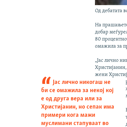
Од дебатата в
На прашањето
добар меѓурел
80 процентнот
омажила за п
„Јас лично ни
Христијанин,
жени Христија
Јас лично никогаш не
би се омажила за некој кој
е од друга вера или за
Христијанин, но сепак има
примери кога мажи
муслимани стапуваат во