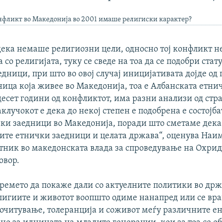
нфликт во Македонија во 2001 имаше религиски карактер?
 дека немаше религиозни цели, односно тој конфликт 
 со религијата, туку се сведе на тоа да се подобри стат
дници, при што во овој случај иницијативата дојде од
ица која живее во Македонија, тоа е Албанската етни
десет години од конфликтот, има разни анализи од стр
аклучокот е дека до некој степен е подобрена е состојба
чки заедници во Македонија, поради што сметаме дека 
ите етнички заедници и целата држава“, оценува Наи
тник во македонската влада за спроведување на Охри
овор.
времето да покаже дали со актуелните политики во држ
елигиите и животот воопшто одиме нанапред или се вр
почитување, толеранција и соживот меѓу различните е