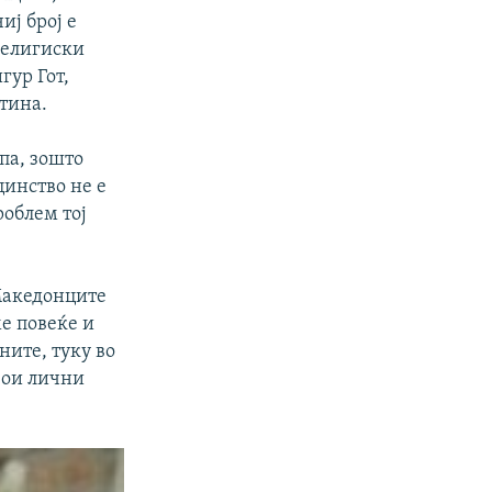
иј број е
религиски
гур Гот,
Атина.
па, зошто
цинство не е
роблем тој
 Македонците
ме повеќе и
ните, туку во
свои лични