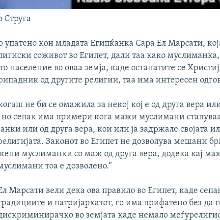
о Струга
 упатено кон младата Египќанка Сара Ел Марсати, која
игиски соживот во Египет, дали таа како муслиманка, 
о население во оваа земја, каде останатите се Христиј
рипадник од другите религии, таа има интересен одгов
когаш не би се омажила за некој кој е од друга вера или
 но сепак има примери кога мажи муслимани стапуваат
нки или од друга вера, кои или ја задржале својата и
религијата. Законот во Египет не дозволува мешани
бр
жени муслиманки со маж од друга вера, додека кај ма
муслимани тоа е дозволено.“
Ел Марсати вели дека ова правило во Египет, каде сеп
традициите и патријархатот, го има прифатено без да г
дискриминирачко во земјата каде немало меѓурелиги