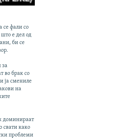
 се фали со
што е дел од
ани, би се
ор.
 за
 во брак со
ли ја смениле
акови на
жите
ак доминираат
о свати како
ски проблеми