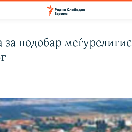
а за подобар меѓурелиги
ог