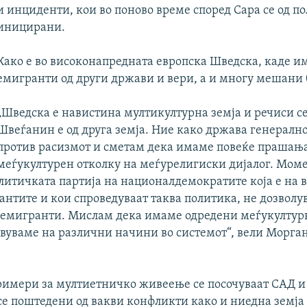
и инциденти, кои во поново време според Сара се од п
иницирани.
Како е во високонапредната европска Шведска, каде им
емигранти од други држави и вери, а и многу мешани 
„Шведска е навистина мултикултурна земја и речиси се
Швеѓанин е од друга земја. Ние како држава генералн
против расизмот и сметам дека имаме повеќе прашањ
меѓукултурен отколку на меѓурелигиски дијалог. Мом
итичката партија на националдемократите која е на в
нтите и кои спроведуваат таква политика, не дозволу
 емигранти. Мислам дека имаме одредени меѓукултур
равуваме на различни начини во системот“, вели Морга
римери за мултиетничко живеење се посочуваат САД и 
се поштедени од вакви конфликти како и ниедна земја 