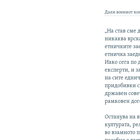
Дали воениот ко
„На став сме
никаква врска
етничките зае
етничка заедн
Иако сега по 
експерти, и з
на сите едни
придобивки с
државен сове
рамковен дог
Останува на 
културата, р
во взамното 