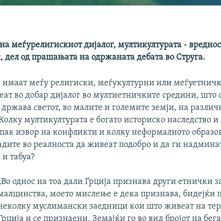
на меѓурелигискиот дијалог, мултикултурата - вреднос
 дел од прашањата на одржаната дебата во Струга.
 имаат меѓу религиски, меѓукултурни или меѓуетнич
еат во добар дијалог во мултиетничките средини, што 
 држава светот, во малите и големите земји, на разли
Колку мултикултурата е богато историско наследство и
 пак извор на конфликти и колку неформалното образ
адите во реалноста да живеат подобро и да ги надмина
 и табуа?
„Во однос на тоа дали Грција признава други етнички 
малцинства, моето мислење е дека признава, бидејќи п
неколку муслимански заедници кои што живеат на тер
Грција и се признаени. Земајќи го во вид бројот на бег