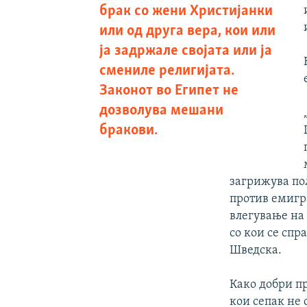
брак со жени Христијанки
или од друга вера, кои или
ја задржале својата или ја
смениле религијата.
Законот во Египет не
дозволува мешани
бракови.
загрижува пол
против емигра
влегување на
со кои се сп
Шведска.
Како добри п
кои сепак не 