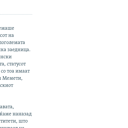
немаше
усот на
 поголемата
чка заедница.
ански
та, статусот
со тоа имаат
м Мемети,
дскиот
авата,
аќаме наназад
нтитети, што