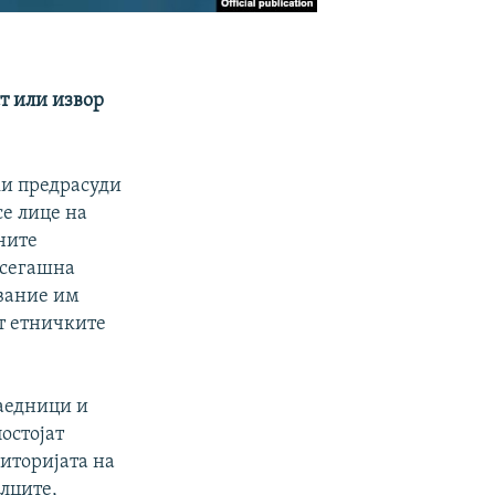
т или извор
ки предрасуди
се лице на
чните
 сегашна
ование им
т етничките
заедници и
остојат
иторијата на
алците,