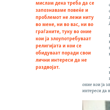
мислам дека треба да се
запознаваме повеќе и
проблемот не лежи ниту
во мене, ни во вас, ни во
граѓаните, туку во оние
кои ја злоупотребуваат
религијата и кои се
обидуваат поради свои
лични интереси да не
раздвојат.
оние кои ја з
интереси да н