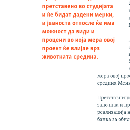
претставено во студијата
и ќе бидат дадени мерки,
и јавноста отпосле ќе има
можност да види и
процени во која мера овој
проект ќе влијае врз
животната средина.
мера овој про
средина Менк
Претставници
започнаа и пр
реализација н
банка за обно