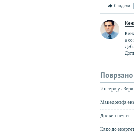
Сподели
Кен
Кен
а с
Деба
Допи
Поврзано
Интервју - Зор
Македонија ен
Дневен печат
Како до енерге