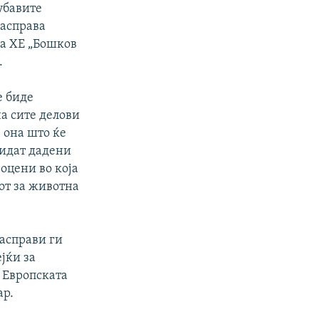
јубавите
расправа
на ХЕ „Бошков
.
е биде
на сите делови
 она што ќе
бидат дадени
оцени во која
тот за животна
асправи ги
јќи за
и Европската
ар.