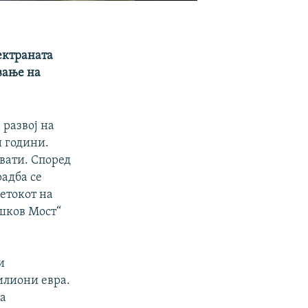
ектраната
вање на
 развој на
и години.
вати. Според
радба се
четокот на
шков Мост“
и
илиони евра.
на