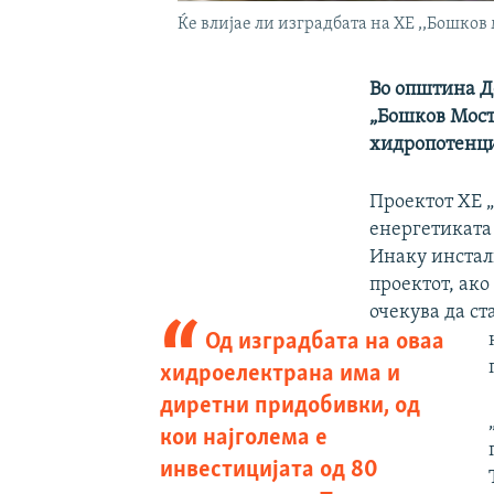
Ќе влијае ли изградбата на ХЕ ,,Бошков
Во општина Д
„Бошков Мост“
хидропотенци
Проектот ХЕ „
енергетиката
Инаку инстал
проектот, ако
очекува да ст
Од изградбата на оваа
хидроелектрана има и
диретни придобивки, од
кои најголема е
инвестицијата од 80