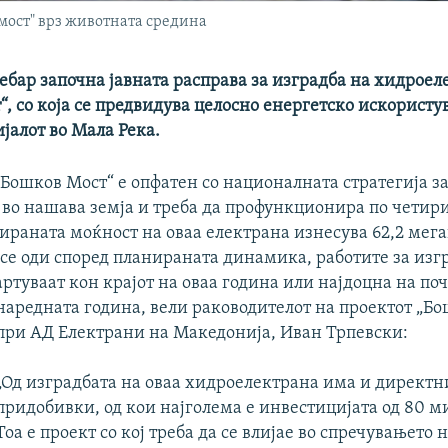
 мост" врз животната средина
ебар започна јавната расправа за изградба на хидроел
, со која се предвидува целосно енергетско искористу
јалот во Мала Река.
Бошков Мост“ е опфатен со националната стратегија за
 во нашава земја и треба да профункционира по четир
ираната моќност на оваа електрана изнесува 62,2 мега
 се оди според планираната динамика, работите за изг
артуваат кон крајот на оваа година или најдоцна на по
наредната година, вели раководителот на проектот
„Бо
при АД Електрани на Македонија, Иван Трпевски:
„Од изградбата на оваа хидроелектрана има и директн
придобивки, од кои најголема е инвестицијата од 80 м
Тоа е проект со кој треба да се влијае во спречувањето 