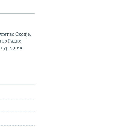
тет во Скопје,
н во Радио
н уредник .