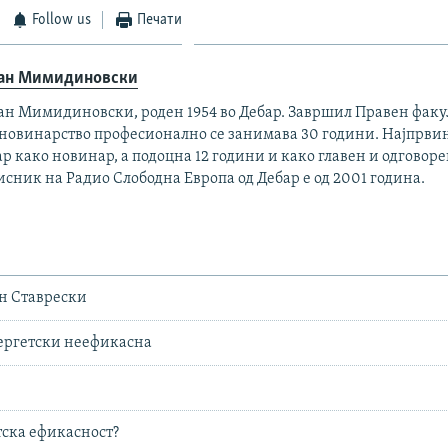
Follow us
Печати
ан Мимидиновски
ан Мимидиновски, роден 1954 во Дебар. Завршил Правен факул
о новинарство професионално се занимава 30 години. Најпрви
р како новинар, а подоцна 12 години и како главен и одговоре
сник на Радио Слободна Европа од Дебар е од 2001 година.
ан Ставрески
ергетски неефикасна
тска ефикасност?