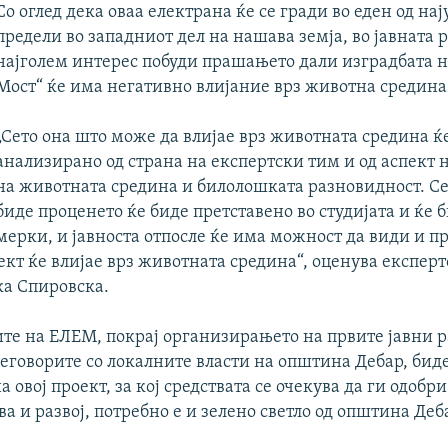
Со оглед дека оваа електрана ќе се гради во еден од на
предели во западниот дел на нашава земја, во јавната 
најголем интерес побуди прашањето дали изградбата 
Мост“ ќе има негативно влијание врз животна средина
„Сето она што може да влијае врз животната средина ќ
анализирано од страна на експертски тим и од аспект 
на животната средина и билолошката разновидност. Се
биде проценето ќе биде претставено во студијата и ќе 
мерки, и јавноста отпосле ќе има можност да види и пр
ект ќе влијае врз животната средина“, оценува експер
а Спировска.
те на ЕЛЕМ, покрај организирањето на првите јавни р
еговорите со локалните власти на општина Дебар, биде
а овој проект, за кој средствата се очекува да ги одобр
ва и развој, потребно е и зелено светло од општина Деб