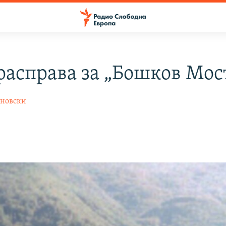
 расправа за „Бошков Мос
новски