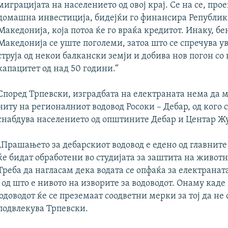
миграцијата на населението од овој крај. Се на се, прое
домашна инвестиција, бидејќи го финансира Републик
Македонија, која потоа ќе го враќа кредитот. Инаку, б
Македонија се уште поголеми, затоа што се спречува ув
струја од некои балкански земји и добива нов погон с
капацитет од над 50 години.“
Според Трпевски, изградбата на електраната нема да 
ниту на регионалниот водовод Росоки – Дебар, од кого с
снабдува населението од општините Дебар и Центар Ж
„Прашањето за дебарскиот водовод е едено од главнит
ќе бидат обработени во студијата за заштита на животн
Треба да нагласам дека водата се опфаќа за електранат
од што е нивото на изворите за водоводот. Онаму каде
одоводот ќе се преземаат соодветни мерки за тој да не 
подвлекува Трпевски.