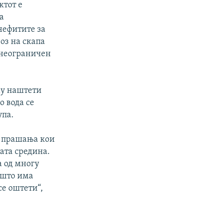
ктот е
а
енефитите за
оз на скапа
о неограничен
му наштети
о вода се
упа.
е прашања кои
ата средина.
а од многу
 што има
се оштети“,