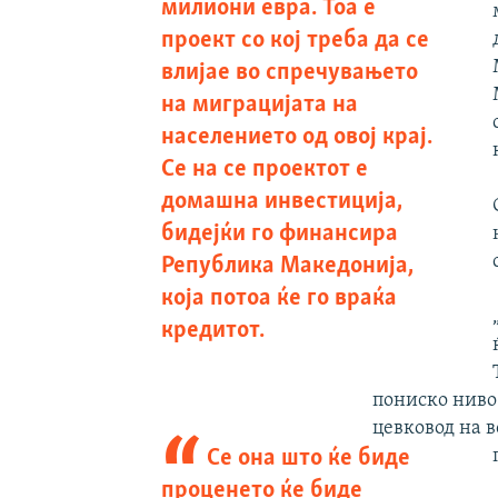
милиони евра. Тоа е
проект со кој треба да се
влијае во спречувањето
на миграцијата на
населението од овој крај.
Се на се проектот е
домашна инвестиција,
бидејќи го финансира
Република Македонија,
која потоа ќе го враќа
кредитот.
пониско ниво 
цевковод на в
Се она што ќе биде
проценето ќе биде