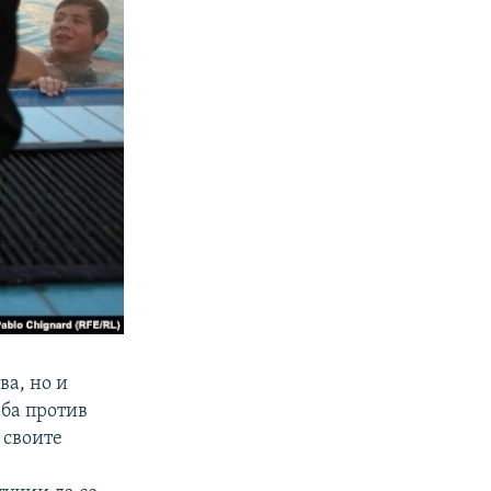
ва, но и
рба против
 своите