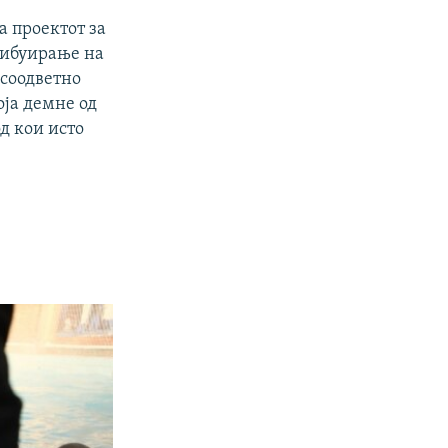
а проектот за
рибуирање на
 соодветно
оја демне од
од кои исто