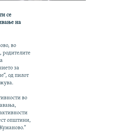
ти се
ивање на
ово, во
, родителите
за
нието за
е“, од пилот
лжува.
тивности во
давања,
 активности
ест општини,
 Куманово.“