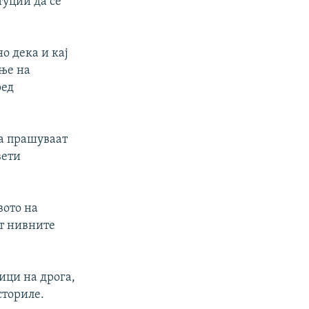
туции да се
о дека и кај
ање на
ред
да прашуваат
вети
вото на
т нивните
ици на дрога,
сториле.