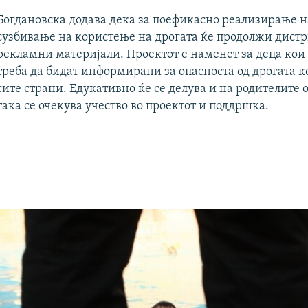
Богдановска додава дека за поефикасно реализирање н
сузбивање на користење на дрогата ќе продолжи дист
рекламни материјали. Проектот е наменет за деца кои
треба да бидат информирани за опасноста од дрогата к
сите страни. Eдукативно ќе се делува и на родителите 
така се очекува учество во проектот и поддршка.