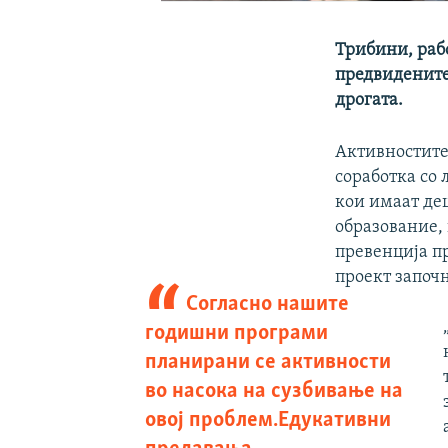
Трибини, раб
предвидените
дрогата.
Активностите 
соработка со
кои имаат дец
образование,
превенција пр
проект започ
Согласно нашите
годишни програми
планирани се активности
во насока на сузбивање на
овој проблем.Едукативни