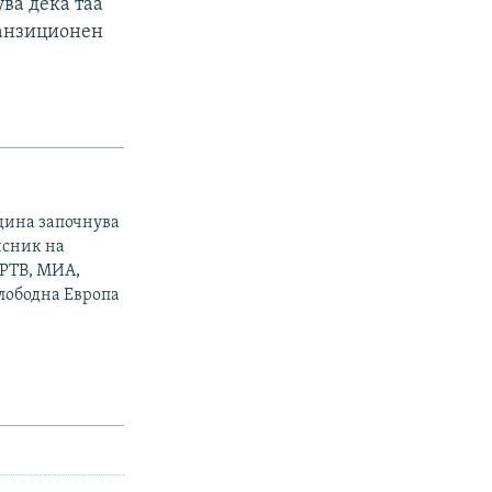
ува дека таа
ранзиционен
одина започнува
исник на
МРТВ, МИА,
Слободна Европа