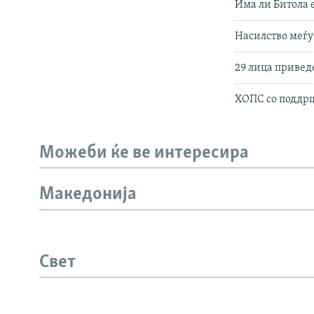
Има ли Битола 
Насилство меѓу
29 лица привед
ХОПС со поддрш
Можеби ќе ве интересира
Македонија
СЛЕДЕТЕ НЕ
Свет
РСЕ веб страници