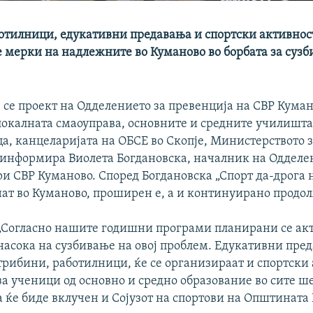
отилници, едукативни предавања и спортски активнос
 мерки на надлежните во Куманово во борбата за сузб
се проект на Одделението за превенција на СВР Куман
 локалната смаоуправа, основните и средните училишта
а, канцеларијата на ОБСЕ во Скопје, Министерството 
 информира Виолета Богдановска, началник на Одделе
и СВР Куманово. Според Богдановска „Спорт да-дрога н
нат во Куманово, проширен е, а и континуирано продо
„Согласно нашите годишни програми планирани се ак
насока на сузбивање на овој проблем. Едукативни пре
трибини, работилници, ќе се организираат и спортски
за ученици од основно и средно образование во сите ш
а ќе биде вклучен и Сојузот на спортови на Општината