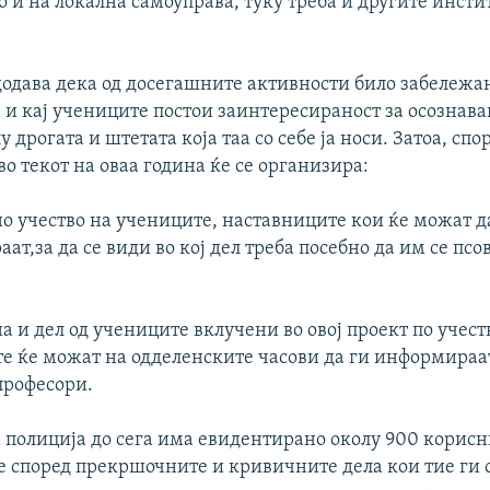
 и на локална самоуправа, туку треба и другите инсти
одава дека од досегашните активности било забележан
 и кај учениците постои заинтересираност за осознав
у дрогата и штетата која таа со себе ја носи. Затоа, спо
во текот на оваа година ќе се организира:
о учество на учениците, наставниците кои ќе можат 
аат,за да се види во кој дел треба посебно да им се псо
а и дел од учениците вклучени во овој проект по учест
е ќе можат на одделенските часови да ги информираа
професори.
 полиција до сега има евидентирано околу 900 корисн
 е според прекршочните и кривичните дела кои тие ги 