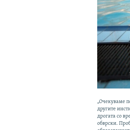
„Очекуваме п
другите инст
дрогата со вр
обврски. Проб