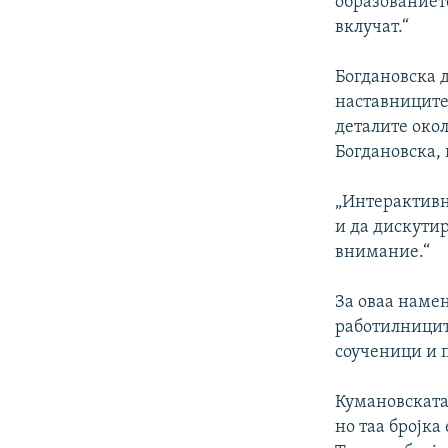
образованието
вклучат.“
Богдановска д
наставниците
деталите окол
Богдановска, 
„Интерактивн
и да дискутир
внимание.“
За оваа намен
работилницит
соученици и 
Кумановската
но таа бројка