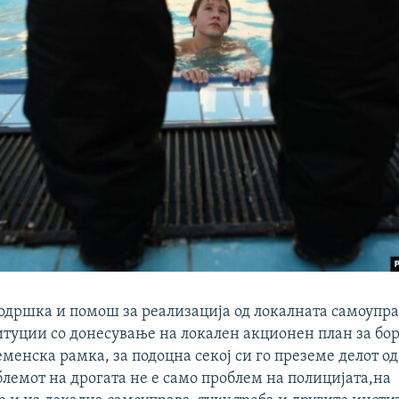
одршка и помош за реализација од локалната самоупра
итуции со донесување на локален акционен план за бо
еменска рамка, за подоцна секој си го преземе делот од
лемот на дрогата не е само проблем на полицијата,на