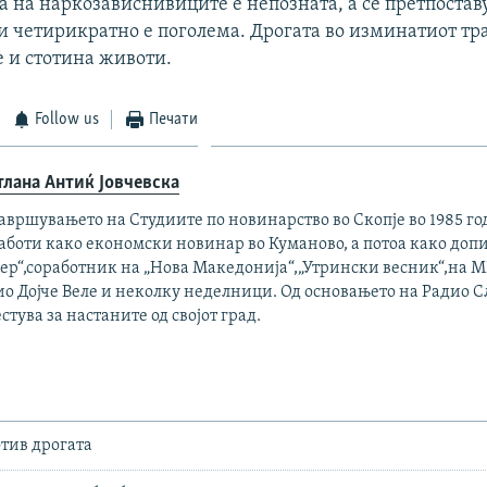
а на наркозависнивиците е непозната, а се претпостав
и четирикратно е поголема. Дрогата во изминатиот т
е и стотина животи.
Follow us
Печати
тлана Антиќ Јовчевска
авршувањето на Студиите по новинарство во Скопје во 1985 г
аботи како економски новинар во Куманово, а потоа како доп
чер“,соработник на „Нова Македонија“,„Утрински весник“,на 
ио Дојче Веле и неколку неделници. Од основањето на Радио 
стува за настаните од својот град.
тив дрогата