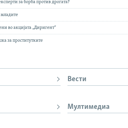
експерти за борба против дрогата?
 младите
ени во акцијата „Диригент“
ка за проститутките
Вести
Мултимедиа