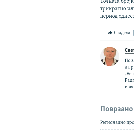
Точната бројк
трикратно ил
период однес
Сподели
Све
По з
да р
„Ве
Рад
изве
Поврзано
Регионално про