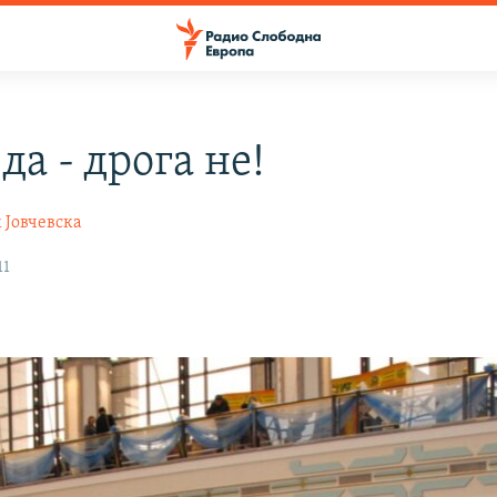
да - дрога не!
 Јовчевска
11