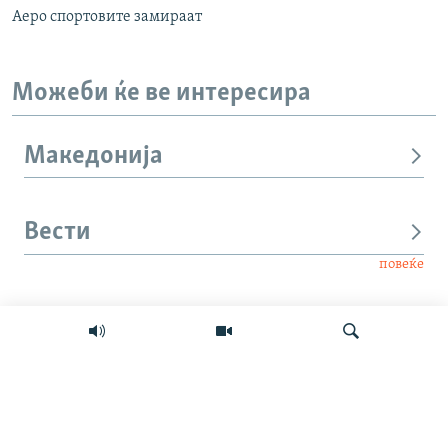
Аеро спортовите замираат
Можеби ќе ве интересира
Македонија
Вести
повеќе
Интервју
Свет
Барај