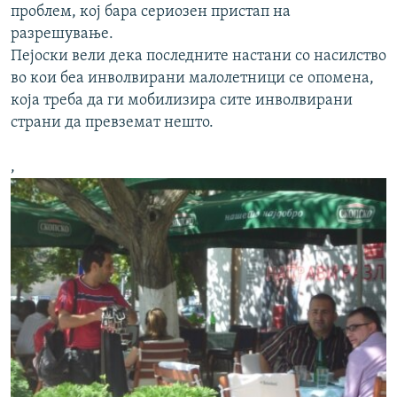
проблем, кој бара сериозен пристап на
разрешување.
Пејоски вели дека последните настани со насилство
во кои беа инволвирани малолетници се опомена,
која треба да ги мобилизира сите инволвирани
страни да превземат нешто.
,