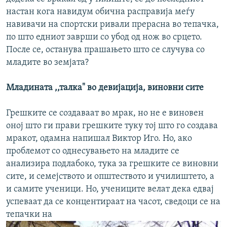
настан кога навидум обична расправија меѓу
навивачи на спортски ривали прерасна во тепачка,
по што едниот заврши со убод од нож во срцето.
После се, останува прашањето што се случува со
младите во земјата?
Младината ,,талка" во девијација, виновни сите
Грешките се создаваат во мрак, но не е виновен
оној што ги прави грешките туку тој што го создава
мракот, одамна напишал Виктор Иго. Но, ако
проблемот со однесувањето на младите се
анализира подлабоко, тука за грешките се виновни
сите, и семејството и општеството и училиштето, а
и самите ученици. Но, учениците велат дека едвај
успеваат да се концентираат на часот, сведоци се на
тепачки на