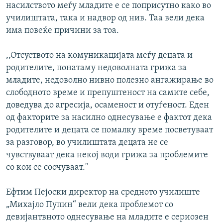
насилството меѓу младите е се поприсутно како во
училиштата, така и надвор од нив. Таа вели дека
има повеќе причини за тоа.
,,Отсуството на комуникацијата меѓу децата и
родителите, понатаму недоволната грижа за
младите, недоволно нивно полезно ангажирање во
слободното време и препуштеност на самите себе,
доведува до агресија, осаменост и отуѓеност. Еден
од факторите за насилно однесување е фактот дека
родителите и децата се помалку време посветуваат
за разговор, во училиштата децата не се
чувствуваат дека некој води грижа за проблемите
со кои се соочуваат."
Ефтим Пејоски директор на средното училиште
„Михајло Пупин“ вели дека проблемот со
девијантвното однесување на младите е сериозен