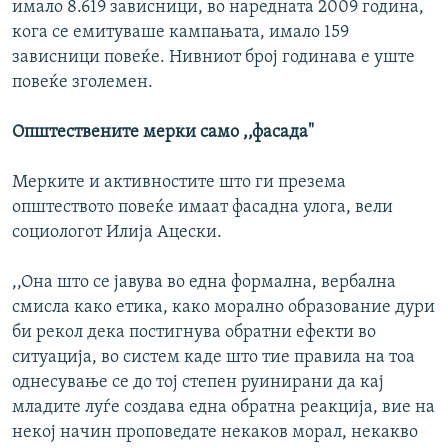
имало 8.619 зависници, во наредната 2009 година,
кога се емитуваше кампањата, имало 159
зависници повеќе. Нивниот број годинава е уште
повеќе зголемен.
Општествените мерки само ,,фасада"
Мерките и активностите што ги презема
општеството повеќе имаат фасадна улога, вели
социологот Илија Ацески.
,,Она што се јавува во една формална, вербална
смисла како етика, како морално образование дури
би рекол дека постигнува обратни ефекти во
ситуација, во систем каде што тие правила на тоа
однесување се до тој степен руинирани да кај
младите луѓе создава една обратна реакција, вие на
некој начин проповедате некаков морал, некакво