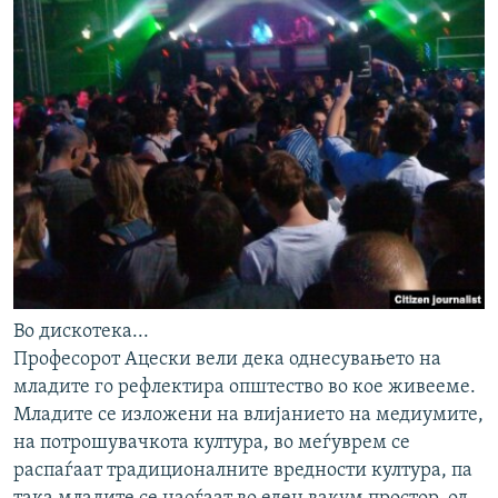
Во дискотека...
Професорот Ацески вели дека однесувањето на
младите го рефлектира општество во кое живееме.
Младите се изложени на влијанието на медиумите,
на потрошувачкота култура, во меѓуврем се
распаѓаат традиционалните вредности култура, па