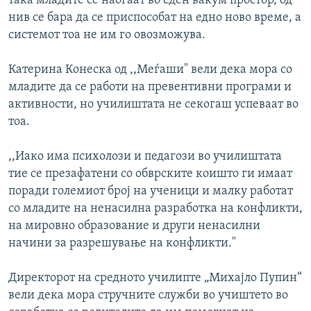
така младите се наоѓаат во еден вакум простор, од
нив се бара да се приспособат на едно ново време, а
системот тоа не им го овозможува.
Катерина Конеска од ,,Меѓаши" вели дека мора со
младите да се работи на превентивни програми и
активности, но училиштата не секогаш успеваат во
тоа.
,,Иако има психолози и педагози во училиштата
тие се презафатени со обврските коишто ги имаат
поради големиот број на ученици и малку работат
со младите на ненасилна разработка на конфликти,
на мировно образование и други ненасилни
начини за разрешување на конфликти."
Директорот на средното училипте „Михајло Пупин“
вели дека мора стручните служби во учиштето во