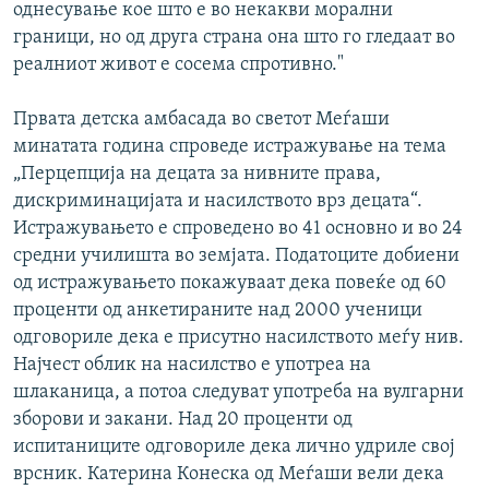
однесување кое што е во некакви морални
граници, но од друга страна она што го гледаат во
реалниот живот е сосема спротивно."
Првата детска амбасада во светот Меѓаши
минатата година спроведе истражување на тема
„Перцепција на децата за нивните права,
дискриминацијата и насилството врз децата“.
Истражувањето е спроведено во 41 основно и во 24
средни училишта во земјата. Податоците добиени
од истражувањето покажуваат дека повеќе од 60
проценти од анкетираните над 2000 ученици
одговориле дека е присутно насилството меѓу нив.
Најчест облик на насилство е употреа на
шлаканица, а потоа следуват употреба на вулгарни
зборови и закани. Над 20 проценти од
испитаниците одговориле дека лично удриле свој
врсник. Катерина Конеска од Меѓаши вели дека