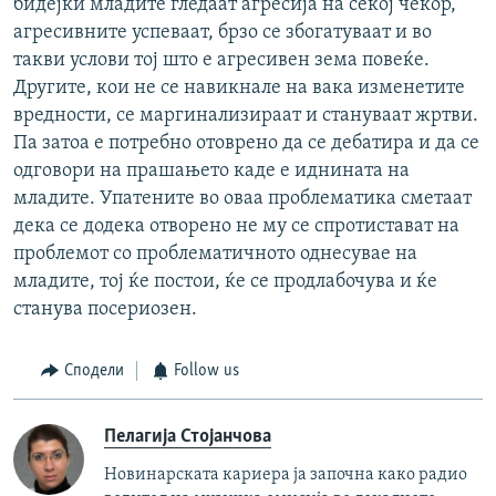
бидејќи младите гледаат агресија на секој чекор,
агресивните успеваат, брзо се збогатуваат и во
такви услови тој што е агресивен зема повеќе.
Другите, кои не се навикнале на вака изменетите
вредности, се маргинализираат и стануваат жртви.
Па затоа е потребно отоврено да се дебатира и да се
одговори на прашањето каде е иднината на
младите. Упатените во оваа проблематика сметаат
дека се додека отворено не му се спротистават на
проблемот со проблематичното однесувае на
младите, тој ќе постои, ќе се продлабочува и ќе
станува посериозен.
Сподели
Follow us
Пелагија Стојанчова
Новинарската кариера ја започна како радио