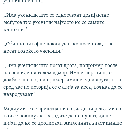
ученик носи нож."
,,Има ученици што се однесуваат девијантно
меѓутоа тие ученици најчесто не се самите
виновни."
,,Обично никој не покажува ако носи нож, а не
носат повеќето ученици."
,,Има ученици што носат дрога, например после
часови или на голем одмор. Има и пијани што
доаѓаат на час, на пример имаше една другарка на
сред час по историја се фатија за коса, почнаа да се
навредуваат."
Медиумите се преплавени со владини реклами со
кои се повикуваат младите да не пушат, да не
пијат, да не се дрогираат. Актуелната власт имаше