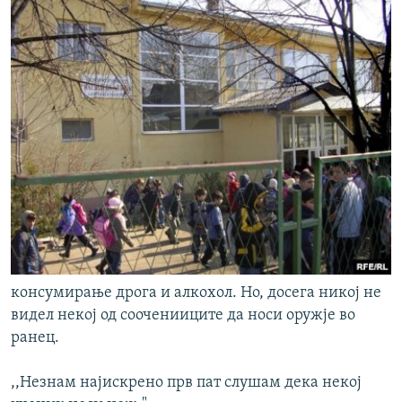
консумирање дрога и алкохол. Но, досега никој не
видел некој од сооченииците да носи оружје во
ранец.
,,Незнам најискрено прв пат слушам дека некој