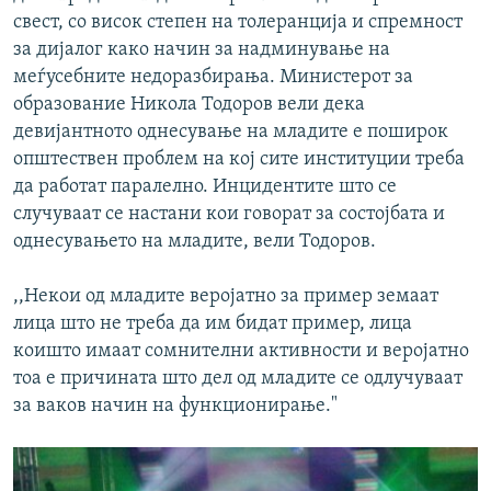
свест, со висок степен на толеранција и спремност
за дијалог како начин за надминување на
меѓусебните недоразбирања. Министерот за
образование Никола Тодоров вели дека
девијантното однесување на младите е поширок
општествен проблем на кој сите институции треба
да работат паралелно. Инцидентите што се
случуваат се настани кои говорат за состојбата и
однесувањето на младите, вели Тодоров.
,,Некои од младите веројатно за пример земаат
лица што не треба да им бидат пример, лица
коишто имаат сомнителни активности и веројатно
тоа е причината што дел од младите се одлучуваат
за ваков начин на функционирање."