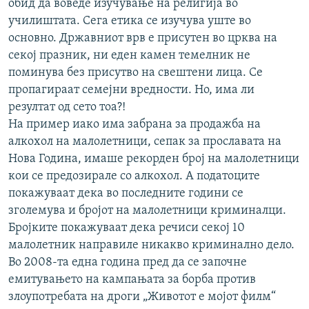
обид да воведе изучување на религија во
училиштата. Сега етика се изучува уште во
основно. Државниот врв е присутен во црква на
секој празник, ни еден камен темелник не
поминува без присутво на свештени лица. Се
пропагираат семејни вредности. Но, има ли
резултат од сето тоа?!
На пример иако има забрана за продажба на
алкохол на малолетници, сепак за прославата на
Нова Година, имаше рекорден број на малолетници
кои се предозирале со алкохол. А податоците
покажуваат дека во последните години се
зголемува и бројот на малолетници криминалци.
Бројките покажуваат дека речиси секој 10
малолетник направиле никакво криминално дело.
Во 2008-та една година пред да се започне
емитувањето на кампањата за борба против
злоупотребата на дроги „Животот е мојот филм“