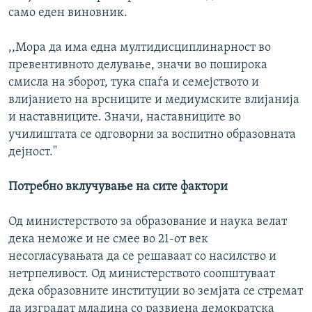
само еден виновник.
,,Мора да има една мултидисциплинарност во
превентивното делување, значи во поширока
смисла на зборот, тука спаѓа и семејството и
влијанието на врсниците и медиумските влијанија
и наставниците. Значи, наставниците во
училиштата се одговорни за воспитно образовната
дејност."
Потребно вклучување на сите фактори
Од министерството за образование и наука велат
дека неможе и не смее во 21-от век
несогласувањата да се решаваат со насилство и
нетрпеливост. Од министерството соопштуваат
дека образовните институции во земјата се стремат
да изградат младина со развиена демократска