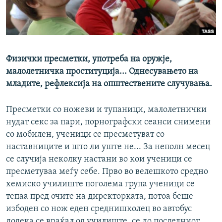
РСЕ веб страници
Физички пресметки, употреба на оружје,
малолетничка проституција... Однесувањето на
младите, рефлексија на општествените случувања.
Пресметки со ножеви и тупаници, малолетнички
нудат секс за пари, порнографски сеанси снимени
со мобилен, ученици се пресметуват со
наставниците и што ли уште не... За неполн месец
се случија неколку настани во кои ученици се
пресметуваа меѓу себе. Прво во велешкото средно
хемиско училиште поголема група ученици се
тепаа пред очите на директорката, потоа беше
избоден со нож еден среднишколец во автобус
додека се враќал од училиште, се до последниот