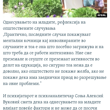
Однесувањето на младите, рефлексија на
општествените случувања
,Практично, последните случаи покажуваат
ментални кочници кај инволвираните во
случаиите и тоа е она што посебно загрижува и на
што треба да се работи интензивно. Ние сме
преземале и сеуште се преземаат активности во
делот на едукација, но сигурно тоа нема да е
доволно, ако општеството не покаже желба, ако не
покаже дека има заеднички приод во разрешување
на овие проблеми."
И психијатарот и психоаналитичар Соња Алексиќ
Вуковиќ смета дека на однесувањето на младите
влијаат повеќе фактори и не може да се посочи