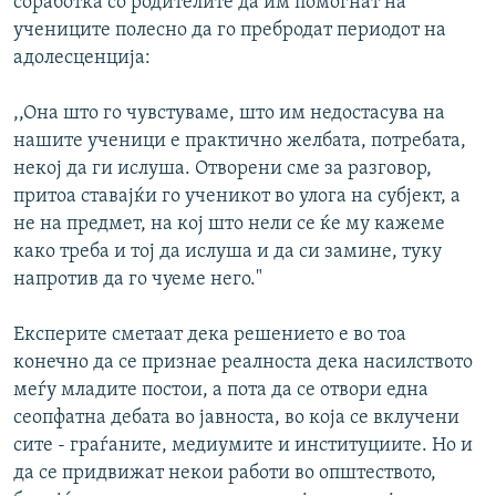
соработка со родителите да им помогнат на
учениците полесно да го пребродат периодот на
адолесценција:
,,Она што го чувстуваме, што им недостасува на
нашите ученици е практично желбата, потребата,
некој да ги ислуша. Отворени сме за разговор,
притоа ставајќи го ученикот во улога на субјект, а
не на предмет, на кој што нели се ќе му кажеме
како треба и тој да ислуша и да си замине, туку
напротив да го чуеме него."
Експерите сметаат дека решението е во тоа
конечно да се признае реалноста дека насилството
меѓу младите постои, а пота да се отвори една
сеопфатна дебата во јавноста, во која се вклучени
сите - граѓаните, медиумите и институциите. Но и
да се придвижат некои работи во општеството,