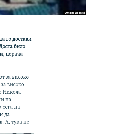
та го достави
Доста било
и, порача
от за високо
 за високо
р Никола
ки на
 сега на
и да
. А, тука не