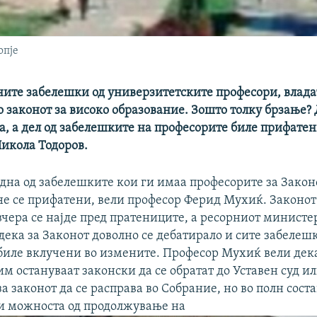
опје
ните забелешки од универзитетските професори, влада
 законот за високо образование. Зошто толку брзање? 
а, а дел од забелешките на професорите биле прифатен
икола Тодоров.
дна од забелешките кои ги имаа професорите за Закон
не се прифатени, вели професор Ферид Мухиќ. Законот
вчера се најде пред пратениците, а ресорниот министе
дека за Законот доволно се дебатирало и сите забелеш
биле вклучени во измените. Професор Мухиќ вели дека
м остануваат законски да се обратат до Уставен суд ил
а законот да се расправа во Собрание, но во полн состав
 и можноста од продолжување на