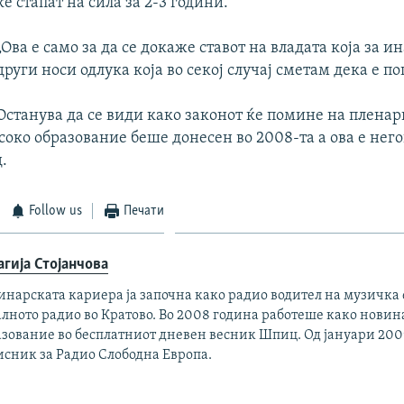
ќе стапат на сила за 2-3 години.
„Ова е само за да се докаже ставот на владата која за ин
други носи одлука која во секој случај сметам дека е п
Останува да се види како законот ќе помине на пленар
соко образование беше донесен во 2008-та а ова е нег
.
Follow us
Печати
агија Стојанчова
нарската кариера ја започна како радио водител на музичка 
лното радио во Кратово. Во 2008 година работеше како новина
азование во бесплатниот дневен весник Шпиц. Од јануари 200
исник за Радио Слободна Европа.