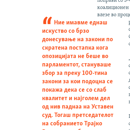
поправи со 3
коалиционен 
влезе во проц
Ние имавме еднаш
искуство со брзо
донесување на закони по
скратена постапка кога
опозицијата не беше во
парламентот, стануваше
збор за преку 100-тина
закони за кои подоцна се
покажа дека се со слаб
квалитет и најголем дел
од нив паднаа на Уставен
суд. Тогаш претседателот
на собранието Трајко