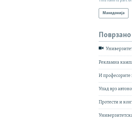
This item is part of
Македонија
Поврзано
Универзитет
Рекламна кампа
И професорите 
Упад врз автон
Протести и кон
Универзитетска