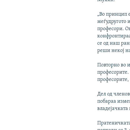
„Во принцип е
меѓудругото 
професори. Он
конфронтираат
се од наш ран
реши некој н
Повторно во 
професорите.
професорите, 
Дел од члено
побараа измен
владејачката 
Пратеничката