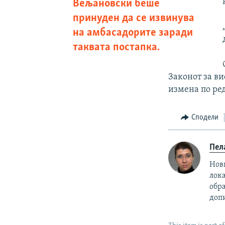
Вељановски беше
принуден да се извинува
на амбасадорите заради
таквата постапка.
Законот за ви
измена по ред
Сподели
Пел
Нови
лока
обр
доп