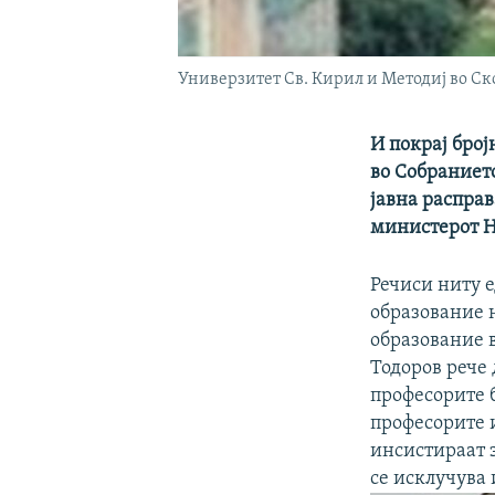
Универзитет Св. Кирил и Методиј во Ск
И покрај број
во Собранието
јавна расправ
министерот Н
Речиси ниту е
образование 
образование 
Тодоров рече 
професорите 
професорите и
инсистираат з
се исклучува