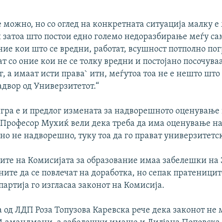
 можно, но со оглед на конкретната ситуација малку е
и затоа што постои едно големо недоразбирање меѓу с
ие кои што се вредни, работат, всушност потполно по
 со оние кои не се толку вредни и постојано посочуваа
г, а имаат исти права` итн, меѓутоа тоа не е нешто што 
адвор од Универзитетот.“
игра е и предлог измената за надворешното оценување
 Професор Мухиќ вели дека треба да има оценување н
но не надворешно, туку тоа да го прават универзитетс
вите на Комисијата за образование имаа забелешки на 
ите да се повлечат на доработка, но сепак пратеницит
партија го изгласаа законот на Комисија.
 од ЛДП Роза Топузова Каревска рече дека законот не 