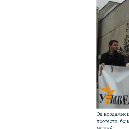
Од неодамнеш
протести, бој
Мухиќ: