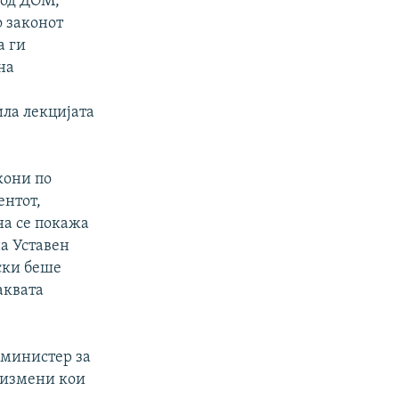
 од ДОМ,
 законот
а ги
на
ила лекцијата
кони по
ентот,
на се покажа
на Уставен
ски беше
аквата
 министер за
т измени кои