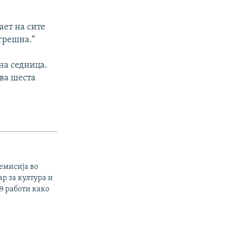
ает на сите
огрешна.“
на седница.
ова шеста
емисија во
р за култура и
9 работи како