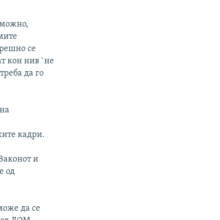
 можно,
амите
грешно се
т кон нив `не
треба да го
 на
а
ките кадри.
Законот и
е од
може да се