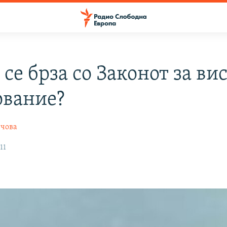
се брза со Законот за ви
ование?
нчова
11