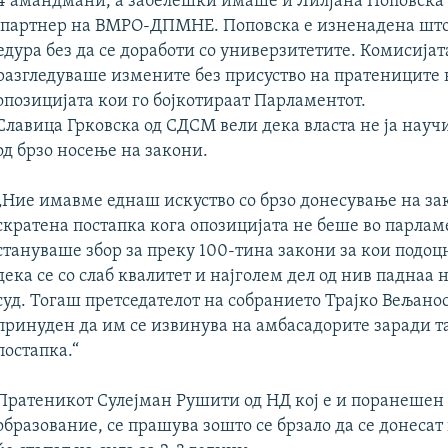
-4 амандмани, а забелешки имаше и Лилјана Поповска
партнер на ВМРО-ДПМНЕ. Поповска е изненадена што
едура без да се доработи со универзитетите. Комисијат
разгледуваше измените без присуство на пратениците 
опозицијата кои го бојкотираат Парламентот.
Славица Грковска од СДСМ вели дека власта не ја науч
од брзо носење на закони.
„Ние имавме еднаш искуство со брзо донесување на за
скратена постапка кога опозицијата не беше во парлам
стануваше збор за преку 100-тина закони за кои подоц
дека се со слаб квалитет и најголем дел од нив паднаа 
суд. Тогаш претседателот на собранието Трајко Вељано
принуден да им се извинува на амбасадорите заради т
постапка.“
Пратеникот Сулејман Рушити од НД кој е и поранешен
образование, се прашува зошто се брзало да се донеса