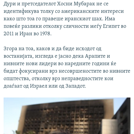
Дури и претседателот Хосни Мубарак не се
идентификува толку со американските интереси
како што тоа го правеше иранскиот шах. Има
повеќе разлики отколку сличности меѓу Египет во
2011 и Иран во 1978.
Згора на тоа, каков и да биде исходот од
востанијата, изгледа е јасно дека Арапите и
нивните нови лидери во наредните години ќе
бидат фокусирани врз несовршеностите во нивните
општества, отколку врз неправедностите кои
доаѓаат од Израел или од Западот.