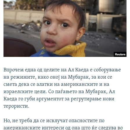
Впрочем една од целите на Ал Каеда е соборување
на режимите, како оној на Мубарак, за кои се
смета дека се алатки на американските и на
израелските цели. Со паѓањето на Мубарак, Ал
Каеда го губи аргументот за регрутирање нови
терористи.
Но, не треба да се исклучат опасностите по
американските интереси од она што ќе следува во