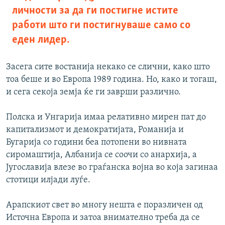
личности за да ги постигне истите
работи што ги постигнуваше само со
еден лидер.
Засега сите востанија некако се слични, како што
тоа беше и во Европа 1989 година. Но, како и тогаш,
и сега секоја земја ќе ги заврши различно.
Полска и Унгарија имаа релативно мирен пат до
капитализмот и демократијата, Романија и
Бугарија со години беа потопени во нивната
сиромаштија, Албанија се соочи со анархија, а
Југославија влезе во граѓанска војна во која загинаа
стотици илјади луѓе.
Арапскиот свет во многу нешта е поразличен од
Источна Европа и затоа внимателно треба да се