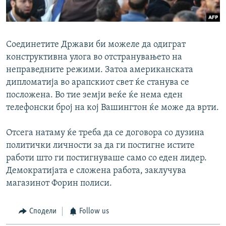
Соединетите Држави би можеле да одиграт
конструктивна улога во отстранувањето на
неправедните режими. Затоа американската
дипломатија во арапскиот свет ќе станува се
посложена. Во тие земји веќе ќе нема еден
телефонски број на кој Вашингтон ќе може да врти.
Отсега натаму ќе треба да се договора со дузина
политички личности за да ги постигне истите
работи што ги постигнуваше само со еден лидер.
Демократијата е сложена работа, заклучува
магазинот Форин полиси.
Сподели
Follow us