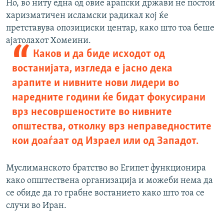
Но, во ниту една од овие арапски држави не постои
харизматичен исламски радикал кој ќе
претставува опозициски центар, како што тоа беше
ајатолахот
Хомеини.
Каков и да биде исходот од
востанијата, изгледа е јасно дека
арапите и нивните нови лидери во
наредните години ќе бидат фокусирани
врз несовршеностите во нивните
општества, отколку врз неправедностите
кои доаѓаат од Израел или од Западот.
Муслиманското братство во Египет функционира
како општествена организација и можеби нема да
се обиде да го грабне востанието како што тоа се
случи во Иран.