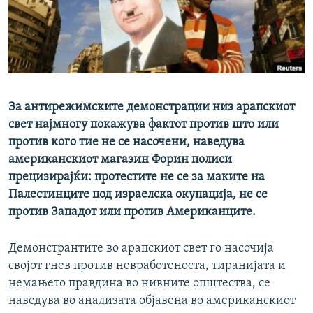
РСЕ веб страници
За антирежимските демонстрации низ арапскиот
свет најмногу покажува фактот против што или
против кого тие не се насочени, наведува
американскиот магазин Форин полиси
прецизирајќи: протестите не се за маките на
Палестинците под израелска окупација, не се
против Западот или против Американците.
Демонстрантите во арапскиот свет го насочија
својот гнев против невработеноста, тиранијата и
немањето правдина во нивните општества, се
наведува во анализата објавена во американскиот