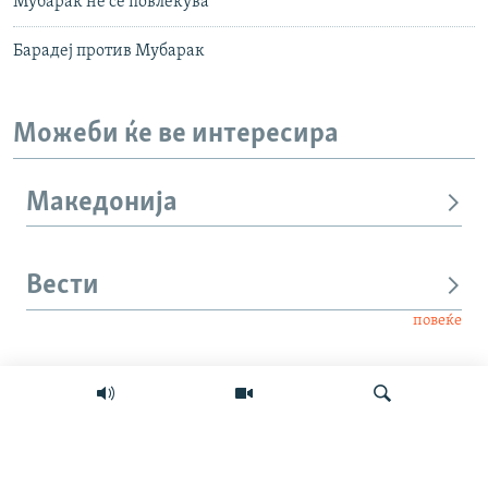
Мубарак не се повлекува
Барадеј против Мубарак
Можеби ќе ве интересира
Македонија
Вести
повеќе
Интервју
Свет