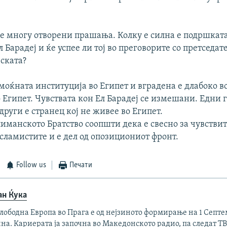
се многу отворени прашања. Колку е силна е подршката
 Барадеј и ќе успее ли тој во преговорите со претседат
ската?
јмоќната институција во Египет и вградена е длабоко в
 Египет. Чувствата кон Ел Барадеј се измешани. Едни г
други е странец кој не живее во Египет.
иманското Братство соопшти дека е свесно за чувствит
сламистите и е дел од опозициониот фронт.
Follow us
Печати
ан Ќука
лободна Европа во Прага е од нејзиното формирање на 1 Септ
на. Кариерата ја започна во Македонското радио, па следат ТВ 