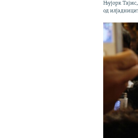
Њујорк Тајмс,
од илјадници