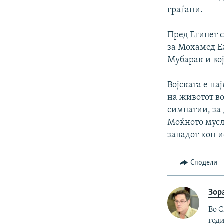
граѓани.
Пред Египет 
за Мохамед Ел
Мубарак и вој
Војската е на
на животот во
симпатии, за 
Моќното мусл
западот кон и
Сподели
Зор
Во С
годи