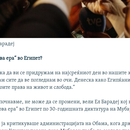
арадеј
ва ера“ во Египет?
ска да ви се придружам на најсреќниот ден во нашите 
м сите да ве погледнам во очи. Денеска како Египќани
оите права на живот и слобода.“
почнавме, не може да се промени, вели Ел Барадеј кој 
ова ера“ во Египет по 30-годишната диктатура на Муба
а, ја критикуваше администрацијата на Обама, кога д