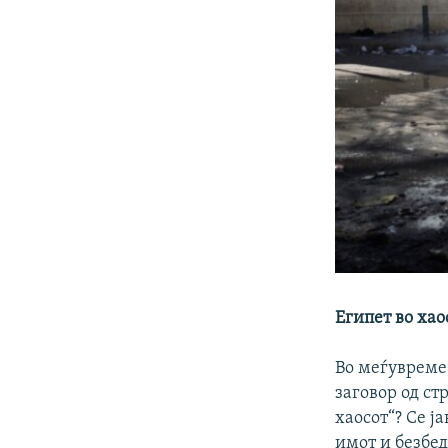
Египет во хао
Во меѓувреме 
заговор од ст
хаосот“? Се ј
имот и безбед