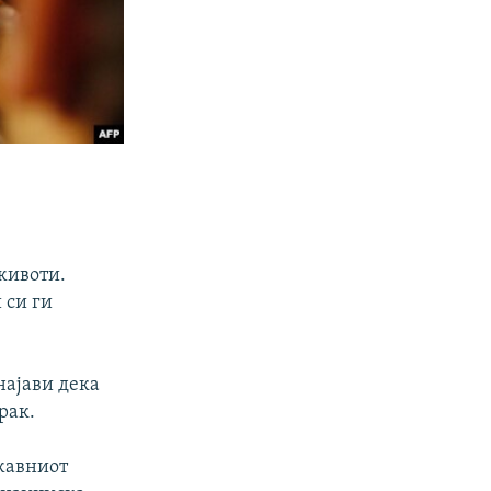
животи.
 си ги
најави дека
рак.
ржавниот