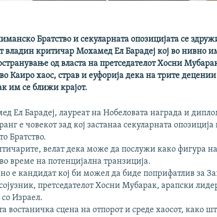
иманско Братство и секуларната опозицијата се здружи
 владин критичар Мохамед Eл Барадеј кој во нивно им
остранување од власта на претседателот Хосни Мубара
о Каиро хаос, страв и еуфорија дека на трите децении
к им се ближи крајот.
ед Ел Барадеј, лауреат на Нобеловата награда и дипло
анг е човекот зад кој застанаа секуларната опозиција 
о Братство.
итичарите, велат дека може да послужи како фигура н
во време на потенцијална транзиција.
но е кандидат кој би можел да биде поприфатлив за За
сојузник, претседателот Хосни Мубарак, арапски лидер
 со Израел.
а востаничка сцена на отпорот и среде хаосот, како ш