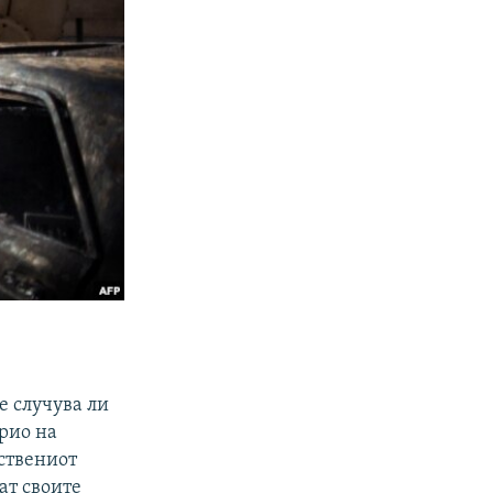
е случува ли
арио на
пствениот
ат своите