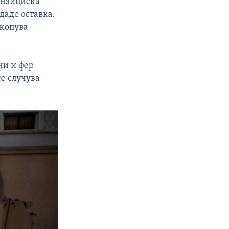
анзициска
даде оставка.
ткопува
ни и фер
се случува