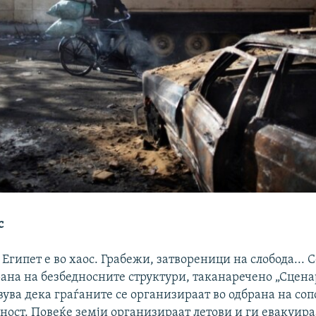
с
Египет е во хаос. Грабежи, затвореници на слобода... С
рана на безбедносните структури, таканаречено „Сцен
авува дека граѓаните се организираат во одбрана на со
ност. Повеќе земји организираат летови и ги евакуира