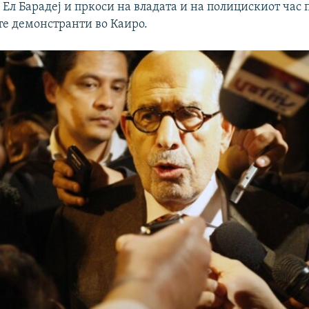
 Ел Барадеј и пркоси на владата и на полицискиот ча
те демонстранти во Каиро.