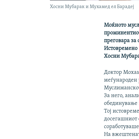
Хосни Мубарак и Мухамед ел Барадеј
Моќното мусл
проминентиот
преговара за 
Истовремено в
Хосни Мубара
Доктор Мохам
меѓународен р
Муслиманскот
За него, анал
обединување 
Тој истовреме
досегашниот 
соработуваше
На вжештенат