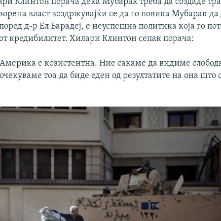
ари Клинтон порача дека Мубарак треба да создаде тр
орена власт воздржувајќи се да го повика Мубарак да 
според д-р Ел Барадеј, е неуспешна политика која го по
т кредибилитет. Хилари Клинтон сепак порача:
 Америка е козистентна. Ние сакаме да видиме слобод
очекуваме тоа да биде еден од резултатите на она што 