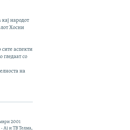
 кај народот
елот Хосни
о сите аспекти
о гледаат со
елноста на
ември 2001
- А1 и ТВ Телма,