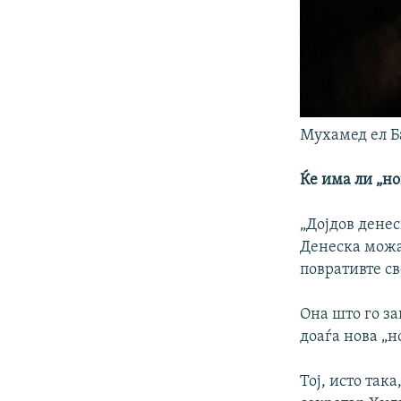
Мухамед ел Б
Ќе има ли „но
„Дојдов дене
Денеска можа
повративте св
Она што го за
доаѓа нова „н
Тој, исто так