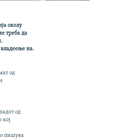
ја околу
е треба да
к.
 владеење на.
мат од
и
а
падот од
 кој
то пишува