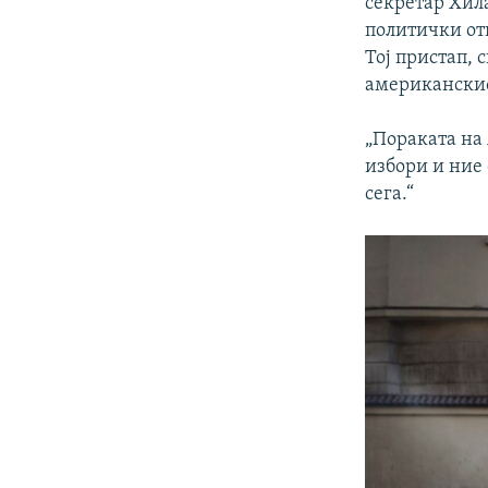
секретар Хил
политички отв
Тој пристап, 
американскио
„Пораката на
избори и ние 
сега.“