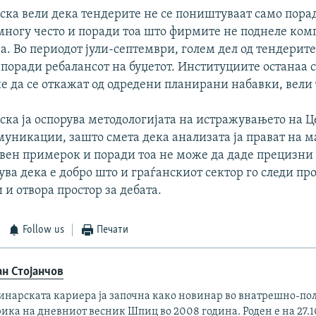
ска вели дека тендерите не се поништуваат само пор
 многу често и поради тоа што фирмите не поднеле ком
. Во периодот јули-септември, голем дел од тендерите
поради ребалансот на буџетот. Институциите останаа 
е да се откажат од одредени планирани набавки, вели 
ска ја оспорува методологијата на истражувањето на Ц
муникации, зашто смета дека анализата ја прават на м
вен примерок и поради тоа не може да даде прецизни 
ува дека е добро што и граѓанскиот сектор го следи пр
 и отвора простор за дебата.
Follow us
Печати
ан Стојанчов
инарската кариера ја започна како новинар во внатрешно-по
ика на дневниот весник Шпиц во 2008 година. Роден е на 27.10