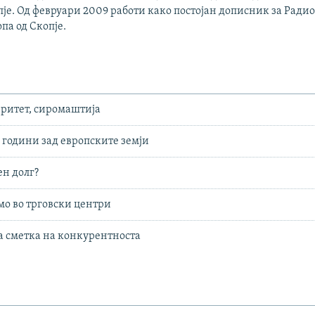
је. Од февруари 2009 работи како постојан дописник за Ради
па од Скопје.
ритет, сиромаштија
 години зад европските земји
н долг?
о во трговски центри
 сметка на конкурентноста