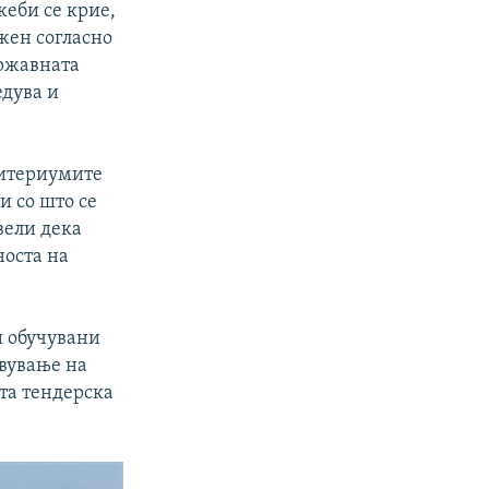
жеби се крие,
жен согласно
Државната
едува и
ритериумите
и со што се
вели дека
носта на
и обучувани
авување на
ата тендерска