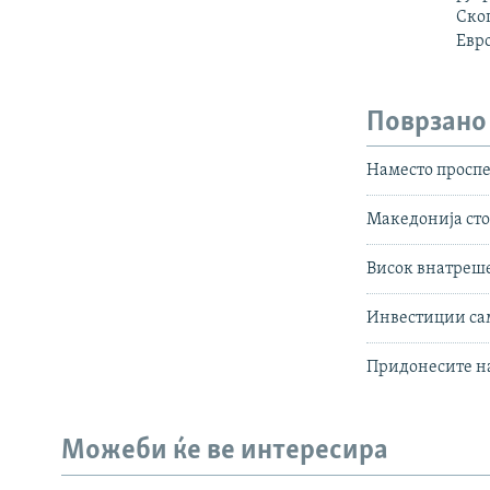
Скоп
Евро
Поврзано
Наместо проспе
Македонија сто
Висок внатреше
Инвестиции сам
Придонесите на
Можеби ќе ве интересира