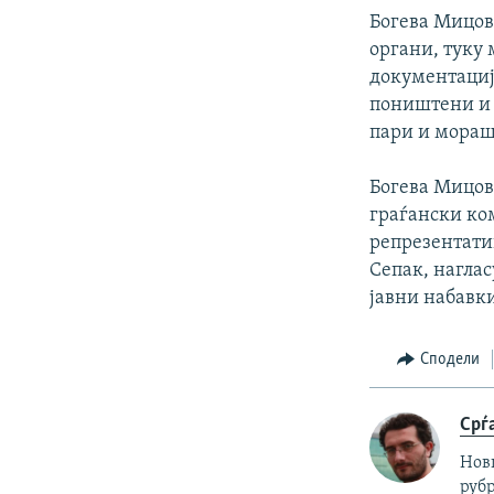
Богева Мицов
органи, туку
документација
поништени и 
пари и мораш
Богева Мицов
граѓански ко
репрезентати
Сепак, наглас
јавни набавки
Сподели
Срѓ
Нов
рубр