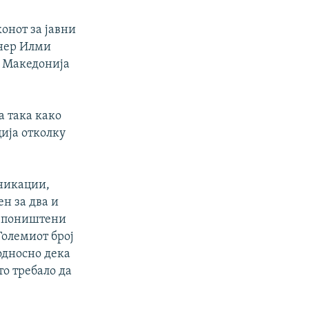
онот за јавни
онер Илми
о Македонија
а така како
ија отколку
никации,
н за два и
се поништени
Големиот број
односно дека
о требало да