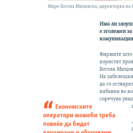
Маре Богева Мицовска, директорка на 
Има ли злоуп
е зголемен за
комуникации
Фирмите што 
користат прав
Богева Мицов
На забелешки
да го оствара
набавки во ко
спречува уви
Економските
оператори можеби треба
повеќе да бидат
едуцирани и обучувани