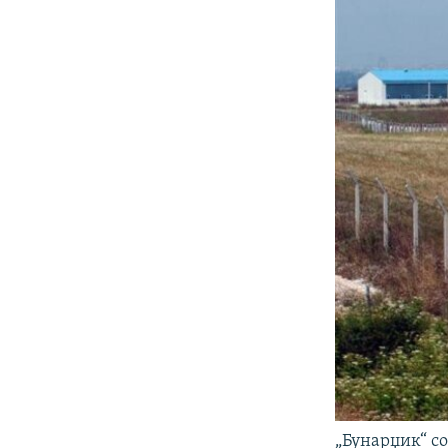
„Бунарџик“ со