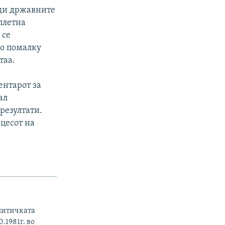
ади државните
плетна
 се
со помалку
таа.
ентарот за
ал
резултати.
оцесот на
литичката
.1981г. во