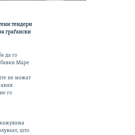
штени тендери
за граѓански
а да го
набавки Маре
ите не можат
 јавни
не го
 укажувања
олуваат, што