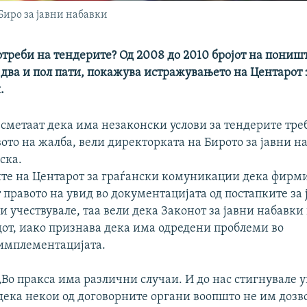
Биро за јавни набавки
отреби на тендерите? Од 2008 до 2010 бројот на пони
 два и пол пати, покажува истражувањето на Центарот 
.
сметаат дека има незаконски услови за тендерите треб
ото на жалба, вели директорката на Бирото за јавни 
ска.
те на Центарот за граѓански комуникации дека фирм
т правото на увид во документацијата од постапките за
и учествувале, таа вели дека Законот за јавни набавки 
дот, иако признава дека има одредени проблеми во
имплементацијата.
„Во пракса има различни случаи. И до нас стигнувале
дека некои од договорните органи воопшто не им дозв