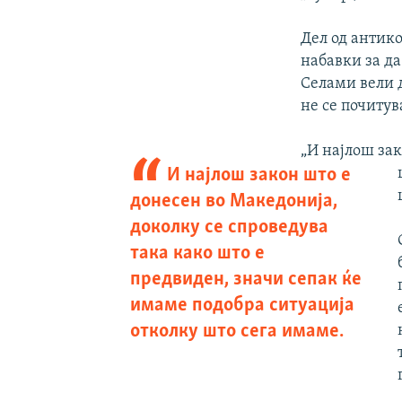
Дел од антик
набавки за д
Селами вели д
не се почитув
„И најлош зак
И најлош закон што е
донесен во Македонија,
доколку се спроведува
така како што е
предвиден, значи сепак ќе
имаме подобра ситуација
отколку што сега имаме.