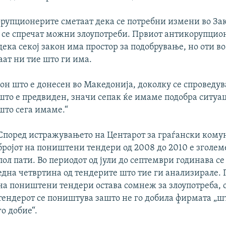
орупционерите сметаат дека се потребни измени во Зак
а се спречат можни злоупотреби. Првиот антикорупци
ека секој закон има простор за подобрување, но оти в
аат ни тие што ги има.
он што е донесен во Македонија, доколку се спроведув
што е
предвиден, значи сепак ќе имаме подобра ситуац
што сега имаме.“
Според истражувањето на Центарот за граѓански кому
бројот на поништени тендери од 2008 до 2010 е зголеме
пол пати. Во периодот од јули до септември годинава 
една четвртина од тендерите што тие ги анализирале. 
на поништени тендери остава сомнеж за злоупотреба, 
тендерот се поништува зашто не го добила фирмата „шт
го добие“.