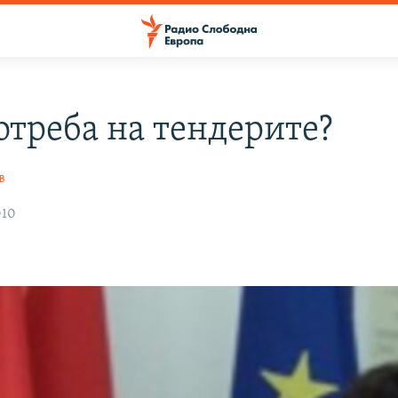
отреба на тендерите?
в
010