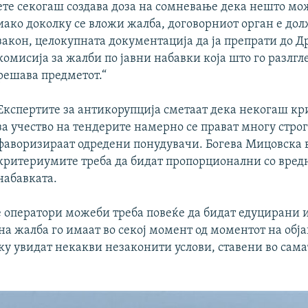
ете секогаш создава доза на сомневање дека нешто мо
иако доколку се вложи жалба, договорниот орган е дол
закон, целокупната документација да ја препрати до 
комисија за жалби по јавни набавки која што го разлгл
решава предметот.“
Експертите за антикорупција сметаат дека некогаш к
за учество на тендерите намерно се прават многу строг
фаворизираат одредени понудувачи. Богева Мицовска 
критериумите треба да бидат пропорционални со вред
набавката.
 оператори можеби треба повеќе да бидат едуцирани 
на жалба го имаат во секој момент од моментот на обј
ку увидат некакви незаконити услови, ставени во сам