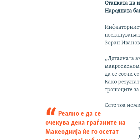
Стапката на и
Народната ба
Инфлаторниот
поскапувањат
Зоран Иванов
,,Деталната а
макроекономс
да се соочи с
Како резулта
трошоците за
Сето тоа неми
Реално е да се
очекува дека граѓаните на
Макеоднија ќе го осетат