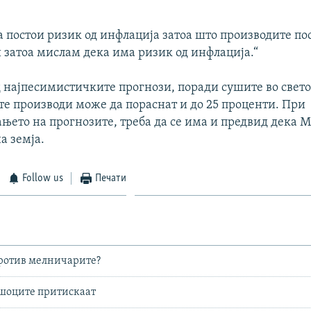
 постои ризик од инфлација затоа што производите пос
 затоа мислам дека има ризик од инфлација.“
 најпесимистичките прогнози, поради сушите во свето
е производи може да пораснат и до 25 проценти. При
њето на прогнозите, треба да се има и предвид дека М
а земја.
Follow us
Печати
ротив мелничарите?
ошоците притискаат