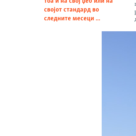
тоа и на свој џеб или на
својот стандард во
следните месеци ...