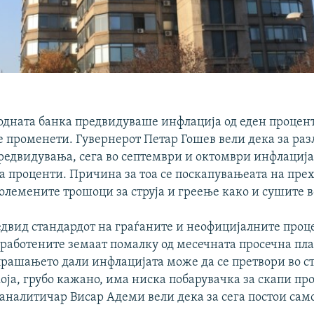
дната банка предвидуваше инфлација од еден процент
е променети. Гувернерот Петар Гошев вели дека за раз
редвидувања, сега во септември и октомври инфлациј
ва проценти. Причина за тоа се поскапувањеата на пр
олемените трошоци за струја и греење како и сушите в
едвид стандардот на граѓаните и неофицијалните проц
работените земаат помалку од месечната просечна плат
прашањето дали инфлацијата може да се претвори во с
која, грубо кажано, има ниска побарувачка за скапи пр
аналитичар Висар Адеми вели дека за сега постои сам