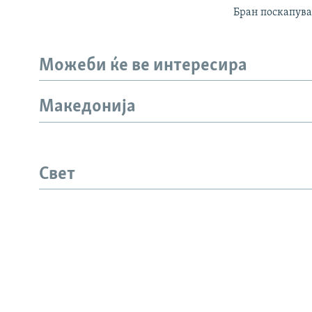
Бран поскапув
Можеби ќе ве интересира
Македонија
СЛЕДЕТЕ НЕ
Свет
РСЕ веб страници
ИНФО СТРАНИЦА
ЛИНКОВ
Пријави се
Визуелно
За нас
Истражува