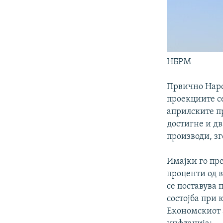
НБРМ
Првично Наро
проекциите с
априлските п
достигне и д
производи, зг
Имајки го пр
проценти од в
се поставува 
состојба при 
Економскиот 