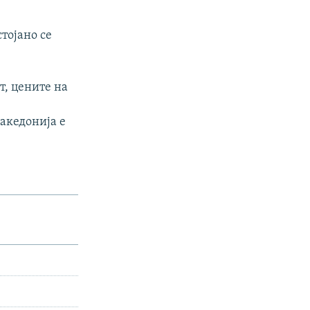
тојано се
т, цените на
акедонија е