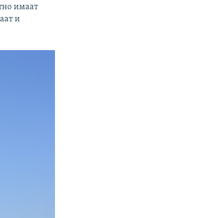
тно имаат
аат и