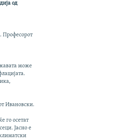
дија од
. Професорот
ржавата може
флацијата.
ика,
от Ивановски.
ќе го осетат
сеци. Јасно е
 климатски