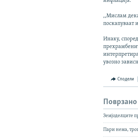
инфлација:
,,Мислам дека
поскапуваат и
Инаку, според
прехрамбенит
интерпретира
увозно зависн
Сподели
Поврзано
Земјоделците п
Пари нема, тр