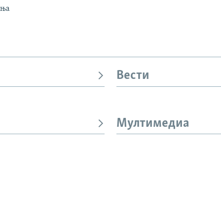
ања
Вести
Мултимедиа
И
СЛЕДЕТЕ НЕ
ме