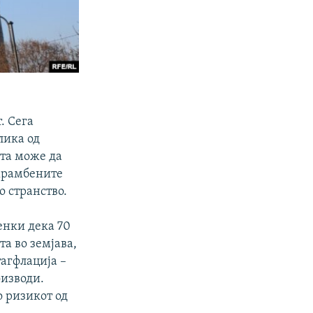
. Сега
лика од
ата може да
ехрамбените
о странство.
енки дека 70
а во земјава,
тагфлација –
оизводи.
о ризикот од