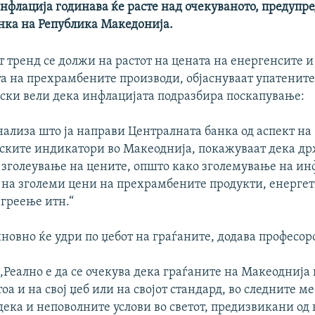
нфлација годинава ќе расте над очекуваното, предупре
нка на Република Македонија.
 тренд се должи на растот на цената на енергенсите и
а на прехрамбените производи, објаснуваат упатените
ски вели дека инфлацијата подразбира поскапување:
нализа што ја направи Централната банка од аспект на
ките индикатори во Макеоднија, покажуваат дека д
о зголеување на цените, општо како зголемување на ин
т на зголеми цени на прехрамбените продукти, енергет
 греење итн.“
новно ќе удри по џебот на граѓаните, додава професор
,,Реално е да се очекува дека граѓаните на Макеоднија 
тоа и на свој џеб или на својот стандард, во следните ме
дека и неповолните услови во светот, предизвикани од