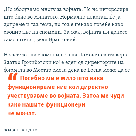
„Не зборуваме многу за војната. Не не интересира
што било во минатото. Нормално некогаш ќе ја
допреме и таа тема, но тоа е некако повеќе како
евоцирање на спомени. За жал, војната ни донесе
само штета“, вели Бранковиќ.
Носителот на споменицата на Домовинската војна
Златко Гржибовски кој е еден од директорите на
фирмата во
Мостар смета дека во Босна може да се
Посебно ми е мило што вака
функционираме ние кои директно
учествувавме во војната. Затоа ме чуди
како нашите функционери
не можат.
живее заедно: