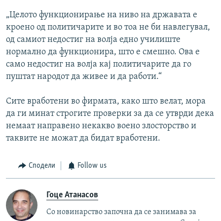
„Целото функционирање на ниво на државата е
кроено од политичарите и во тоа не би навлегувал,
од самиот недостиг на волја едно училиште
нормално да функционира, што е смешно. Ова е
само недостиг на волја кај политичарите да го
пуштат народот да живее и да работи.“
Сите вработени во фирмата, како што велат, мора
да ги минат строгите проверки за да се утврди дека
немаат направено некакво воено злосторство и
таквите не можат да бидат вработени.
Сподели
Follow us
Гоце Атанасов
Со новинарство започна да се занимава за