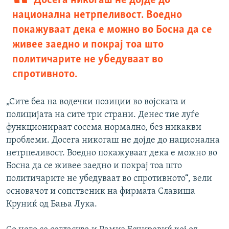
Досега никогаш не дојде до
национална нетрпеливост. Воедно
покажуваат дека е можно во Босна да се
живее заедно и покрај тоа што
политичарите не убедуваат во
спротивното.
„Сите беа на водечки позиции во војската и
полицијата на сите три страни. Денес тие луѓе
функционираат сосема нормално, без никакви
проблеми. Досега никогаш не дојде до национална
нетрпеливост. Воедно покажуваат дека е можно во
Босна да се живее заедно и покрај тоа што
политичарите не убедуваат во спротивното“, вели
основачот и сопственик на фирмата Славиша
Круниќ од Бања Лука.