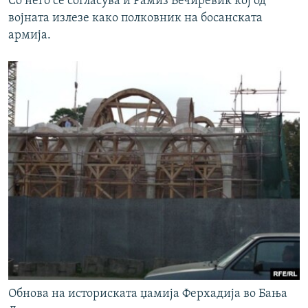
Со него се согласува и Рамиз Бечиревиќ кој од
војната излезе како полковник на босанската
армија.
Обнова на историската џамија Ферхадија во Бања