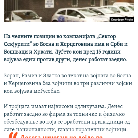
РСЕ веб страници
На челните позиции во компанијата „Сектор
Секјурити“ во Босна и Херцеговина има и Срби и
Бошњаци и Хрвати. Луѓето кои пред 15 години
војуваа едни против други, денес работат заедно.
Зоран, Рамиз и Златко во текот на војната во Босна
и Херцеговина беа војници во три различни војски
кои војуваа меѓусебно.
И тројцата имаат највисоки одликувања. Денес
работат заедно во фирма за техничко и физичко
обезбедување во која се вработени припадници од
сите националности, главно поранешни војници.