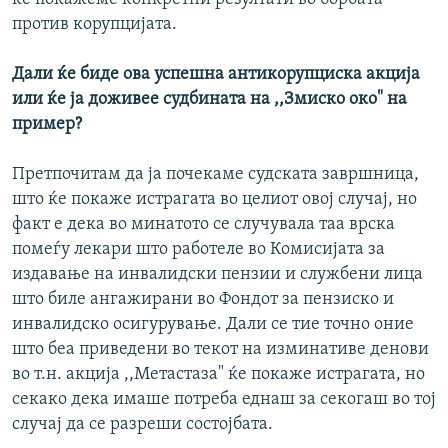
против корупцијата.
Дали ќе биде ова успешна антикорупциска акција
или ќе ја доживее судбината на ,,Змиско око" на
пример?
Претпочитам да ја почекаме судската завршница,
што ќе покаже истрагата во целиот овој случај, но
факт е дека во минатото се случувала таа врска
помеѓу лекари што работеле во Комисијата за
издавање на инвалидски пензии и службени лица
што биле ангажирани во Фондот за пензиско и
инвалидско осигурување. Дали се тие точно оние
што беа приведени во текот на изминативе денови
во т.н. акција ,,Метастаза" ќе покаже истрагата, но
секако дека имаше потреба еднаш за секогаш во тој
случај да се разреши состојбата.