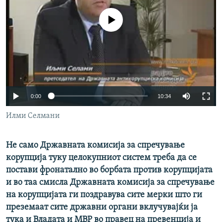
РСЕ веб страници
No media source currently available
0:00
10:34
Илми Селмани
Не само Државната комисија за спречување
корупција туку целокупниот систем треба да се
постави фронатално во борбата против корупцијата
и во таа смисла Државната комисија за спречување
на корупцијата ги поздравува сите мерки што ги
преземаат сите државни органи вклучувајќи ја
тука и Владата и МВР во правец на превенција и