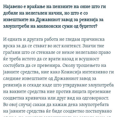
Најавено е враќање на пензиите на оние што ги
добиле на нелегален начин, но што е со
извештаите на Државниот завод за ревизија за
злоупотреби на милионски суми од буџетот?
И едната и другата работа не гледам причинска
врска за да се стават во ист контекст. Значи тие
граѓани што се стекнале се некое нелегално право
ќе треба истото да се врати назад и всушност
состојбата да се превенира. Околу трошењето на
јавните средства, ние како Комисија интензивно ги
следиме извештаите од Државниот завод за
ревизија и секаде каде што утврдуваме злоупотреба
на ваквите средства ние против лицата преземаме
соодветна кривична или друг вид на одговорност.
Во овој случај сакам да кажам дека злоупотребата
на јавните средства ќе биде соодветно постапувано