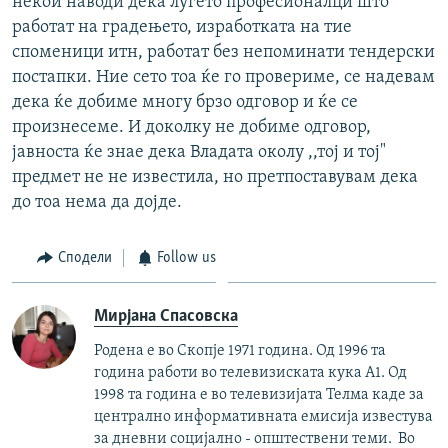
некои наводи дека луѓето професионалци што
работат на градењето, изработката на тие
споменици итн, работат без непоминати тендерски
постапки. Ние сето тоа ќе го провериме, се надевам
дека ќе добиме многу брзо одговор и ќе се
произнесеме. И доколку не добиме одговор,
јавноста ќе знае дека Владата околу ,,тој и тој"
предмет не не известила, но претпоставувам дека
до тоа нема да дојде.
Сподели
Follow us
Мирјана Спасовска
Родена е во Скопје 1971 година. Од 1996 та
година работи во телевизиската кука А1. Од
1998 та година е во телевизијата Телма каде за
централно информативната емисија известува
за дневни социјално - општествени теми. Во