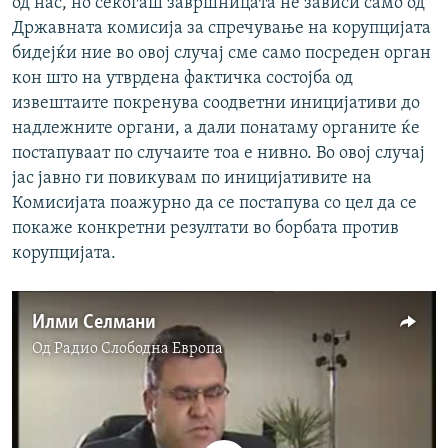
од нас, но секогаш завршницата не зависи само од
Државната комисија за спречување на корупцијата
бидејќи ние во овој случај сме само посреден орган
кон што на утврдена фактичка состојба од
извештаите покренува соодветни иницијативи до
надлежните органи, а дали понатаму органите ќе
постапуваат по случаите тоа е нивно. Во овој случај
јас јавно ги повикувам по иницијативите на
Комисијата поажурно да се постапува со цел да се
покаже конкретни резултати во борбата против
корупцијата.
Илми Селмани
Од
Радио Слободна Eвропа