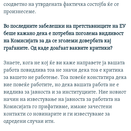
соодветно на утврдената фактичка состојба ќе се
произнесеме.
Во последните забелешки на претставниците на ЕУ
беше кажано дека е потребна поголема видливост
на Комисијата за да се зголеми довербата кај
граѓаните. Од каде доаѓаат ваквите критики?
Знаете, кога не кој ќе ви каже направете ја вашата
работа повидлива тоа не значи дека тоа е критика
за вашето не работење. Тоа повеќе констатира дека
вие повеќе работите, но дека вашата работа не е
видлива за јавноста и за институциите. Ние новиот
начин на известување на јавноста за работата на
Комисијата го прифативме, имаме зачестени
контакти со новинарите и ги известуваме за
одредени случаи итн.