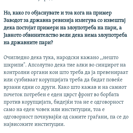
Но, како го објаснувате и тоа кога на пример
Заводот за државна ревизија излегува со извештај
дека постојат примери на злоупотреба на пари, а
Јавното обвинителство вели дека нема злоупотреба
на државните пари?
Очигледно дека тука, народски кажано ,,нешто
шкрипи". Апсолутно дека тие алки во синџирот на
контролни органи кои што треба да ја превенираат
или сузбиваат корупцијата треба да бидат повеќе
врзани едни со други. Како што кажав и на самиот
почеток потребен е еден цврст фронт во борбата
против корупцијата, бидејќи тоа не е одговорност
само на еден човек или институции, тоа е
одговорност почнувајќи од самите граѓани, па се до
највисоките институции.