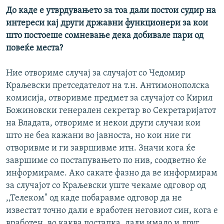
До каде е утврдувањето за тоа дали постои судир на
интереси кај други државни функционери за кои
што постоеше сомневање дека добивале пари од
повеќе места?
Ние отвориме случај за случајот со Чедомир
Краљевски претседателот на т.н. Антимонополска
комисија, отворивме предмет за случајот со Кирил
Божиновски генерален секретар во Секретаријатот
на Владата, отвориме и некои други случаи кои
што не беа кажани во јавноста, но кои ние ги
отворивме и ги завршивме итн. Значи кога ќе
завршиме со постапувањето по нив, соодветно ќе
информираме. Ако сакате фазно да ве информирам
за случајот со Краљевски уште чекаме одговор од
,,Телеком" од каде побаравме одговор да не
известат точно дали е вработен неговиот син, кога е
вработен, во каква постапка, дали имало и друг