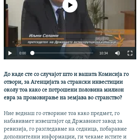
No media source currently available
0:00
10:34
До каде сте со случајот што и вашата Комисија го
отвори, за Агенцијата за странски инвестиции
околу тоа како се потрошени половина милион
евра за промовирање на земјава во странство?
Ние веднаш го отвориме тоа како предмет, го
набавивмет извештајот од Државниот завод за
ревизија, го разгледавме на седница, побаравме
дополнителни информации, ги чекаме истите и