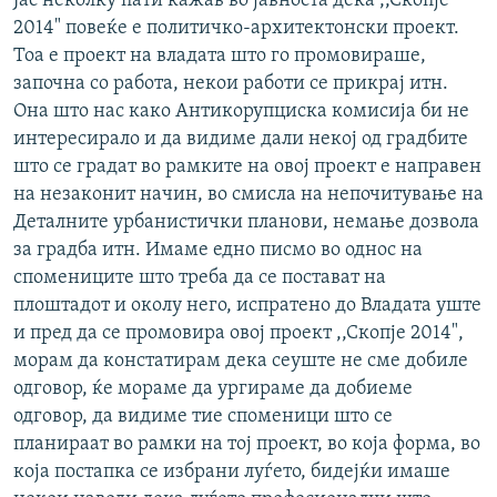
Јас неколку пати кажав во јавноста дека ,,Скопје
2014" повеќе е политичко-архитектонски проект.
Тоа е проект на владата што го промовираше,
започна со работа, некои работи се прикрај итн.
Она што нас како Антикорупциска комисија би не
интересирало и да видиме дали некој од градбите
што се градат во рамките на овој проект е направен
на незаконит начин, во смисла на непочитување на
Деталните урбанистички планови, немање дозвола
за градба итн. Имаме едно писмо во однос на
спомениците што треба да се постават на
плоштадот и околу него, испратено до Владата уште
и пред да се промовира овој проект ,,Скопје 2014",
морам да констатирам дека сеуште не сме добиле
одговор, ќе мораме да ургираме да добиеме
одговор, да видиме тие споменици што се
планираат во рамки на тој проект, во која форма, во
која постапка се избрани луѓето, бидејќи имаше