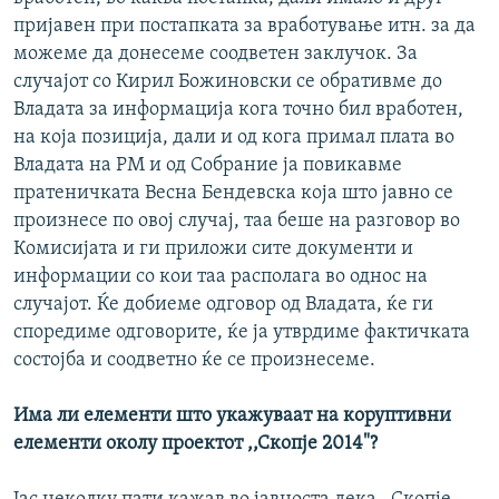
пријавен при постапката за вработување итн. за да
можеме да донесеме соодветен заклучок. За
случајот со Кирил Божиновски се обративме до
Владата за информација кога точно бил вработен,
на која позиција, дали и од кога примал плата во
Владата на РМ и од Собрание ја повикавме
пратеничката Весна Бендевска која што јавно се
произнесе по овој случај, таа беше на разговор во
Комисијата и ги приложи сите документи и
информации со кои таа располага во однос на
случајот. Ќе добиеме одговор од Владата, ќе ги
споредиме одговорите, ќе ја утврдиме фактичката
состојба и соодветно ќе се произнесеме.
Има ли елементи што укажуваат на коруптивни
елементи околу проектот ,,Скопје 2014"?