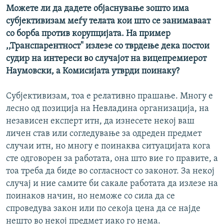
Можете ли да дадете објаснување зошто има
субјективизам меѓу телата кои што се занимаваат
со борба против корупцијата. На пример
,,Транспарентност" излезе со тврдење дека постои
судир на интереси во случајот на вицепремиерот
Наумовски, а Комисијата утврди поинаку?
Субјективизам, тоа е релативно прашање. Многу е
лесно од позиција на Невладина организација, на
независен експерт итн, да изнесете некој ваш
личен став или согледување за одреден предмет
случаи итн, но многу е поинаква ситуацијата кога
сте одговорен за работата, она што вие го правите, а
тоа треба да биде во согласност со законот. За некој
случај и ние самите би сакале работата да излезе на
поинаков начин, но неможе со сила да се
спроведува закон или по секоја цена да се најде
нешто во некој предмет иако го нема.