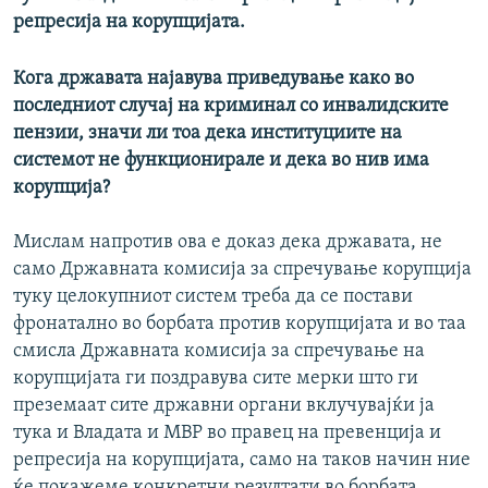
репресија на корупцијата.
Кога државата најавува приведување како во
последниот случај на криминал со инвалидските
пензии, значи ли тоа дека институциите на
системот не функционирале и дека во нив има
корупција?
Мислам напротив ова е доказ дека државата, не
само Државната комисија за спречување корупција
туку целокупниот систем треба да се постави
фронатално во борбата против корупцијата и во таа
смисла Државната комисија за спречување на
корупцијата ги поздравува сите мерки што ги
преземаат сите државни органи вклучувајќи ја
тука и Владата и МВР во правец на превенција и
репресија на корупцијата, само на таков начин ние
ќе покажеме конкретни резултати во борбата